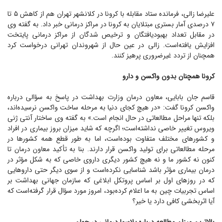
علیرضا زالی، فرمانده ستاد مقابله با کرونا در کلانشهر تهران هم از کاهش ۵ تا
۷ درصدی آمار بستری مبتلایان به کرونا در مراکز درمانی خبر داد. به گفته وی
در مقابل تعداد بهبودیافتگان و ترخیص شدگان از مراکز درمانی پایتخت
افزایش یافته‌است. زالی در عین حال از شهروندان تهرانی درخواست کرد
همچنان از تردد غیرضروری پرهیز کنند.
کرونا همچنان بدون واکسن و دارو
قاسم جان بابایی، معاون درمان وزارت بهداشت در پاسخ به سؤالی درباره
واکسن کرونا گفت: «در هیچ کجای دنیا به مرحله ساخت واکسن نرسیده‌اند،
بلکه تنها مراحل مطالعاتی در حال انجام است.» به گفته وی ساختار آنتی ژنی
ویروس تغییر خاصی نداشته‌است؛ اگرچه که شاید میزان بروز بیماری در افراد
و کشور‌های مختلف متفاوت بوده‌است، اما به طور قطع همه کشور‌ها در
مرحله مطالعاتی برای تولید واکسن قرار دارند. بنا به تأکید معاون درمان تا
کنون نه کشور ما و نه هیچ کشور دیگری داروی خاصی که به شکل مؤثر در
درمان بیماری مؤثر باشد شناسایی نکرده‌است و از سوی دیگر حتی دارو‌هایی
که در روز‌های اول بر اساس پروتکل ابلاغی که سازمان جهانی بهداشت بر
اساس تجربیات چین به ما اعلام کرده‌بود، امروز مورد سؤال قرار گرفته‌است که
آیا اثربخشی کافی دارد یا خیر؟