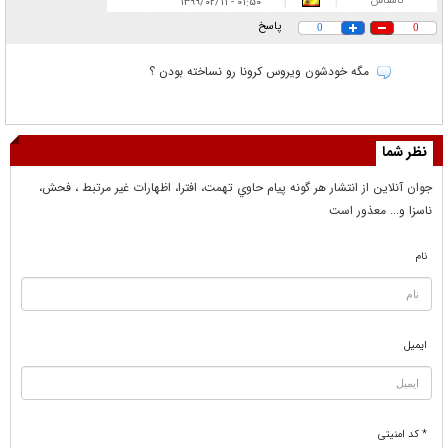
ناشناس
۰۱:۵۰ - ۱۳۹۹/۰۲/۱۱
|
|
پاسخ
0
0
مگه خودشون ویروس کرونا رو نساخته بودن ؟
نظر شما
جوان آنلاين از انتشار هر گونه پيام حاوي تهمت، افترا، اظهارات غير مرتبط ، فحش،
ناسزا و... معذور است
نام
ایمیل
* کد امنیتی