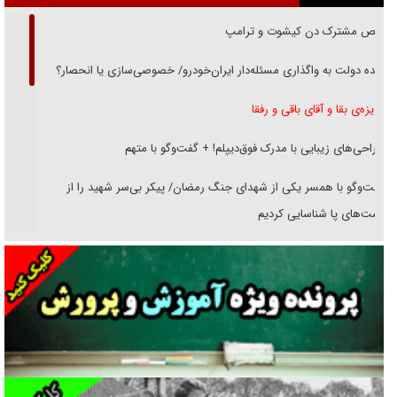
رقص مشترک دن کیشوت و ترامپ
دنده دولت به واگذاری مسئله‌دار ایران‌خودرو/ خصوصی‌سازی یا انحصار؟
غریزه‌ی بقا و آقای باقی و رفقا
جراحی‌های زیبایی با مدرک فوق‌دیپلم! + گفت‌وگو با متهم
گفت‌وگو با همسر یکی از شهدای جنگ رمضان/ پیکر بی‌سر شهید را از
انگشت‌های پا شناسایی کردیم
نسلی که آنلاین الگو می‌گیرد
گفت‌وگو با آیت‌الله جاودان/ جفای مخالفان مکانت معنوی رهبر شهید را
ارتقا می‌داد
راننده مست به قانون می‌خندد
همه آقای دوربینی شده‌ایم!