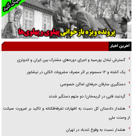
قصه ناتمام سرویس مدارس
آیا مقاومت فلسطین خلع‌سلاح می‌شود؟
الگوی وحدت‌آفرین در ادراک سیاست خارجی
آخرین اخبار
گفتگوی دکتر اخوان مدیرمسئول روزنامه جوان با برنامه تلویزیونی «نبرد
گسترش تبادل بورسیه و اجرای دوره‌های مشترک بین ایران و اندونزی
هرمز»
یک کشته و ۱۲ مسموم بر اثر مصرف مشروبات الکلی در نیشابور
امام حسین (ع) کشته سیرت‌های عصر جاهلی شد
دستگیری سارقان حرفه‌ای اماکن خصوصی
فریاد‌ها و ناله‌های دوستان مبارزدلم را آتش می‌زد
گردنبند قاپی در کریمخان/ دو متهم دستگیر شدند
هشدار دادستان کل نسبت به اظهارات تفرقه‌افکنانه و تاکید بر ضرورت صیانت
از وحدت ملی
هشدار نسبت به وقوع تندباد در تهران