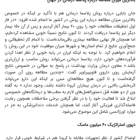
بالاترین میزان مطالعه درباره پلاسما درمانی در جهان
جان بابایی درباره روش پلاسما درمانی هم با تأکید بر اینکه در خصوص
بالاترین میزان مطالعه درباره این روش در کشور ما انجام شده افزود: «در فاز
اول تحقیقات مطالعات خود را روی ۶۰ بیمار آغاز کردیم و پس از آن ۱۵۰ بیمار
دیگر نیز پلاسما دریافت کردند. تا کنون نتایج نسبتاً خوبی مشاهده کرده‌ایم،
اما همچنان فاز نهایی مطالعه بیماری باقی‌مانده‌است. با اتمام کار تحقیقاتی و
جمع‌آوری نتایج از تمام استان‌ها و شهر‌ها میزان موفقیت خود در این روش را
اعلام خواهیم کرد. با توجه به اینکه ایران در رتبه خوبی از نظر اهدا کردن
فرآورده‌های خونی دارد، پلاسما درمانی می‌تواند روش مناسب و ارزان‌تری
باشد.» معاون درمان وزارت بهداشت در پاسخ به سؤالی در خصوص نتایج
آزمایش روی داروی فاویپیراویر گفت: «چندین مطالعه روی آن صورت
گرفته‌است و تا کنون هیچ مطالعه‌ای مبنی بر اینکه این دارو می‌تواند
اثربخشی بالایی در درمان بیماران کرونا داشته باشد، وجود ندارد.» به گفته
وی از دو هفته قبل دستورالعمل‌های لازم به مطب‌ها و درمانگاه‌های خصوصی
ابلاغ شد تا فعالیت خود را با در نظر گرفتن برخی ملاحظات همچون رعایت
فاصله‌گذاری فیزیکی آغاز کنند، اما همچنان خدمات دندانپزشکی به جز در
موارد اورژانسی شامل این موضوع نمی‌شود.
دپوی استراتژیک ۶۰ میلیون ماسک
اوضاع کشور از نظر تجهیزات مقابله با کرونا هم در شرایط خوبی قرار دارد.