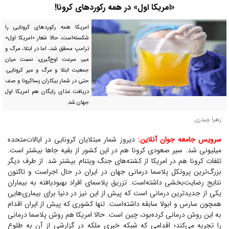
«امریکا اول» در همه رکورد‌های کرونا!
امریکا همه رکورد‌های کرونایی را
شکسته‌است، حالا شعار «امریکا اول»
ترامپ محقق شد، اما در ابتلا، مرگ و
میر، سرعت اوج‌گیری، نسبت میان
جمعیت ابتلا و مرگ و میر کرونایی.
حتی در شمار بیکاران پساکرونا و صف
دریافت غذای رایگان هم امریکا اول
جهان شد.
زهرا چيذری
سرویس جامعه جوان آنلاین:
دیروز شمار مبتلایان کرونایی در ایالات‌متحده
میلیونی شد. سیر صعودی کرونا هم در این کشور از بقیه جا‌ها بیشتر است.
تلفات کرونا هم در امریکا از کشته‌های جنگ ویتنام بیشتر شد. از طرف دیگر
بزرگ‌ترین پروتکل پلاسما درمانی جهان در ایران در حال اجراست و تاکنون
نتایج رضایت‌بخشی داشته‌است. تزریق پلاسمای افراد بهبودیافته به بیماران
یکی از جدیدترین درمانی است که پیش از این نیز در دنیا برای بیماری‌هایی
همچون سارس و ابولا سابقه داشته‌است. تنها کشوری که پیش از ایران اقدام
به این روش درمانی کرده‌بود، چین است. حالا امریکا هم روش پلاسما درمانی
را تجربه می‌کند؛ اقدامی که شبکه خبری ملکه در گزارشی از آن به طلوع