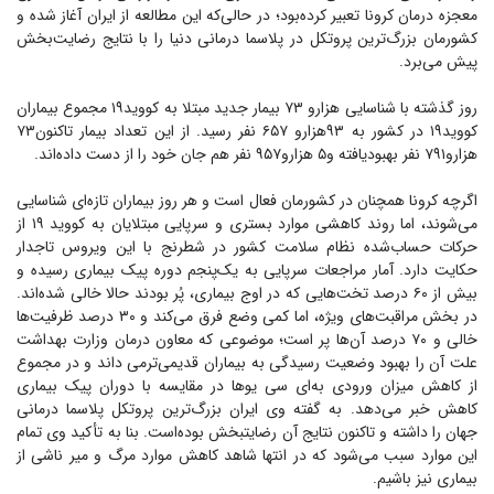
معجزه درمان کرونا تعبیر کرده‌بود؛ در حالی‌که این مطالعه از ایران آغاز شده و
کشورمان بزرگ‌ترین پروتکل در پلاسما درمانی دنیا را با نتایج رضایت‌بخش
پیش می‌برد.
روز گذشته با شناسایی هزارو ۷۳ بیمار جدید مبتلا به کووید۱۹ مجموع بیماران
کووید۱۹ در کشور به ۹۳هزارو ۶۵۷ نفر رسید. از این تعداد بیمار تاکنون۷۳
هزارو۷۹۱ نفر بهبودیافته و۵ هزارو۹۵۷ نفر هم جان خود را از دست داده‌اند.
اگرچه کرونا همچنان در کشورمان فعال است و هر روز بیماران تازه‌ای شناسایی
می‌شوند، اما روند کاهشی موارد بستری و سرپایی مبتلایان به کووید ۱۹ از
حرکات حساب‌شده نظام سلامت کشور در شطرنج با این ویروس تاجدار
حکایت دارد. آمار مراجعات سرپایی به یک‌پنجم دوره پیک بیماری رسیده و
بیش از ۶۰ درصد تخت‌هایی که در اوج بیماری، پُر بودند حالا خالی شده‌اند.
در بخش مراقبت‌های ویژه، اما کمی وضع فرق می‌کند و ۳۰ درصد ظرفیت‌ها
خالی و ۷۰ درصد آن‌ها پر است؛ موضوعی که معاون درمان وزارت بهداشت
علت آن را بهبود وضعیت رسیدگی به بیماران قدیمی‌ترمی داند و در مجموع
از کاهش میزان ورودی به‌ای سی یو‌ها در مقایسه با دوران پیک بیماری
کاهش خبر می‌دهد. به گفته وی ایران بزرگ‌ترین پروتکل پلاسما درمانی
جهان را داشته و تاکنون نتایج آن رضایتبخش بوده‌است. بنا به تأکید وی تمام
این موارد سبب می‌شود که در انتها شاهد کاهش موارد مرگ و میر ناشی از
بیماری نیز باشیم.