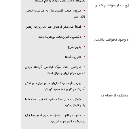
نمی‌بلعد؛ ذخایر نفتی آمریکا را هم می‌بلعد
زی بیدار خواهیم شد و
سروده جدید افشین علا به مناسبت تدفین
قائد امت
اعمال ماه صفر؛ از دعای هلال تا زیارت اربعین
دشمنی با ایران نباید بی‌هزینه باشد
زه وجود نخواهد داشت.
بدون شرح
قانون تنگه‌ها
ضرغامی: علت مرگ لیندسی گراهام دیدن
تصاویر مردم ایران و عراق است
پول بادآورده جنگ ایران برای غول‌های نفتی
آمریکا، در گلوی کاخ سفید گیر کرد
 مختلف از جمله در
خوش به حال خاک مشهد که قرار است شما
را در آغوش بگیرد
مشهد در التهاب عشق؛ خیابان امام رضا (ع)
در سوگِ «آقای شهید ایران»