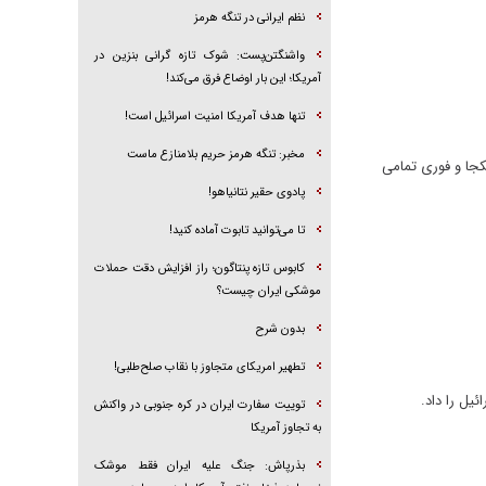
نظم ایرانی در تنگه هرمز
واشنگتن‌پست: شوک تازه گرانی بنزین در
آمریکا؛ این بار اوضاع فرق می‌کند!
تنها هدف آمریکا امنیت اسرائیل است!
مخبر: تنگه هرمز حریم بلامنازع ماست
کجا و فوری تمامی
پادوی حقیر نتانیاهو!
تا می‌توانید تابوت آماده کنید!
کابوس تازه پنتاگون؛ راز افزایش دقت حملات
موشکی ایران چیست؟
بدون شرح
تطهیر امریکای متجاوز با نقاب صلح‌طلبی!
یل را داد.
توییت سفارت ایران در کره جنوبی در واکنش
به تجاوز آمریکا
بذرپاش: ‏جنگ علیه ایران فقط موشک