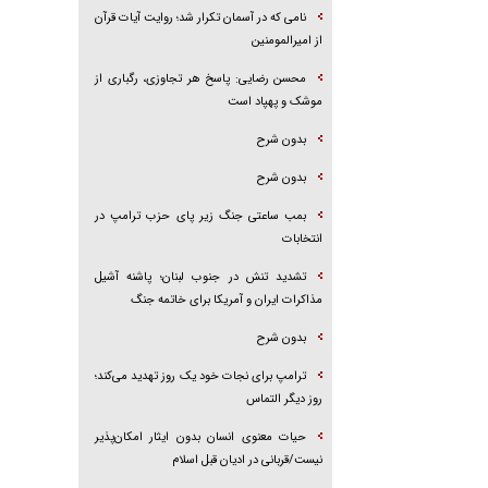
نامی که در آسمان تکرار شد؛ روایت آیات قرآن
از امیرالمومنین
محسن رضایی: پاسخ هر تجاوزی، رگباری از
موشک و پهپاد است
بدون شرح
بدون شرح
بمب ساعتی جنگ زیر پای حزب ترام‍پ در
انتخابات
تشدید تنش در جنوب لبنان؛ پاشنه آشیل
مذاکرات ایران و آمریکا برای خاتمه جنگ
بدون شرح
ترامپ برای نجات خود یک روز تهدید می‌کند؛
روز دیگر التماس
حیات معنوی انسان بدون ایثار امکان‌پذیر
نیست/قربانی در ادیان قبل اسلام