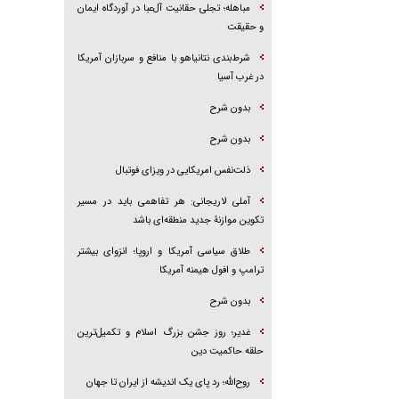
مباهله؛ تجلی حقانیت آل‌عبا در آوردگاه ایمان
و حقیقت
شرط‌بندی نتانیاهو با منافع و سربازان آمریکا
در غرب آسیا
بدون شرح
بدون شرح
ذلت‌نفس امریکایی در ویزای فوتبال
آملی لاریجانی: هر تفاهمی باید در مسیر
تکوین موازنۀ جدید منطقه‌ای باشد
طلاق سیاسی آمریکا و اروپا؛ انزوای بیشتر
ترامپ و افول هیمنه آمریکا
بدون شرح
غدیر؛ روز جشن بزرگ اسلام و تکمیل‌ترین
حلقه حاکمیت دین
روح‌الله؛ رد پای یک اندیشه از ایران تا جهان