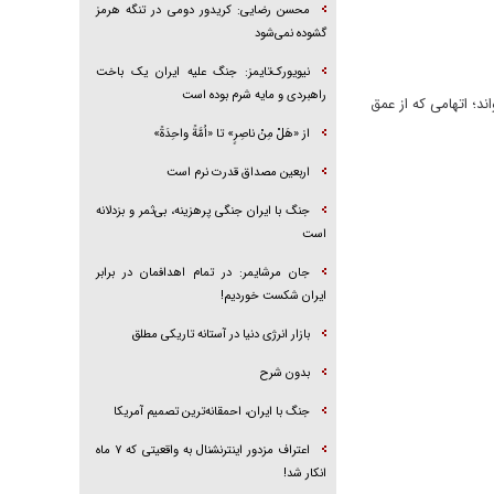
محسن رضایی: کریدور دومی در تنگه هرمز
گشوده نمی‌شود
نیویورک‌تایمز: جنگ علیه ایران یک باخت
راهبردی و مایه شرم بوده است
د؛ اتهامی که از عمق
از «هَلْ مِنْ ناصِرٍ» تا «اُمَّةً واحِدَةً»
اربعین مصداق قدرت نرم است
جنگ با ایران جنگی پرهزینه، بی‌ثمر و بزدلانه
است
جان مرشایمر: در تمام اهدافمان در برابر
ایران شکست خوردیم!
بازار انرژی دنیا در آستانه تاریکی مطلق
بدون شرح
جنگ با ایران، احمقانه‌ترین تصمیم آمریکا
اعتراف مزدور اینترنشنال به واقعیتی که ۷ ماه
انکار شد!