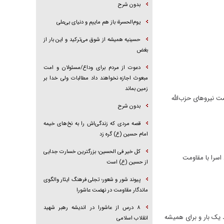
بدون شرح
یوم‌الحسرة؛ باز هم ماییم و دنیای بی‌علی
حسینیه همیشه از شوق می‌ترکید و این بار از
بغض
دعوت از مردم برای وداع/مسئولان و امت
مبعوث اجازه نخواهند داد مطالبات ولی خدا بر
زمین بماند
ت نیروهای حزب‌الله
بدون شرح
قصه مردی که زندگی‌اش را به نخ‌های خیمه
امام حسین (ع) گره زد
کل خیر فی الحسین؛ بزرگترین خسارت جدایی
اسرا با مقاومت
از حسین (ع) است
پیوند شور و شعور؛ تجلی فرهنگ ایثار والگوی
ماندگار مقاومت در نهضت عاشورا
۸ درس از عاشورا در اندیشه رهبر شهید
 یک بار و برای همیشه
انقلاب اسلامی