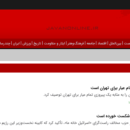
|
|
|
|
|
|
|
|
|
ست
بين‌الملل
اقتصاد
جامعه
فرهنگ‌و‌هنر
ایثار و مقاومت
تاریخ
ورزش
ايران
چندرسان
مام عیار برای تهران است
را به مثابه یک پیروزی تمام عیار برای تهران توصیف کرد.
‌ها شکست خورده است
ب مخالف راست‌گرای «اسرائیل خانه ما»، تأکید کرد که کابینه نخست‌وزیر این رژیم در