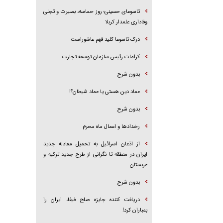
تاسوعای حسینی؛ روز حماسه، بصیرت و تجلی
وفاداری علمدار کربلا
درک تاسوعا کلید فهم عاشوراست
کرامات رئیس سازمان توسعه تجارت
بدون شرح
عماد دین هستی یا عماد شیطان؟!
بدون شرح
رخداد‌ها و اعمال ماه محرم
از اذعان اسرائیل به تحمیل معادله جدید
ایران در منطقه تا نگرانی از طرح جدید ترکیه و
عربستان
بدون شرح
دریافت کننده جایزه صلح فیفا، ایران را
بمباران کرد!