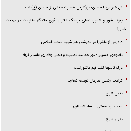
کل خیر فی الحسین؛ بزرگترین خسارت جدایی از حسین (ع) است
پیوند شور و شعور؛ تجلی فرهنگ ایثار والگوی ماندگار مقاومت در نهضت
عاشورا
۸ درس از عاشورا در اندیشه رهبر شهید انقلاب اسلامی
تاسوعای حسینی؛ روز حماسه، بصیرت و تجلی وفاداری علمدار کربلا
درک تاسوعا کلید فهم عاشوراست
کرامات رئیس سازمان توسعه تجارت
بدون شرح
عماد دین هستی یا عماد شیطان؟!
بدون شرح