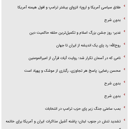
طلاق سیاسی آمریکا و اروپا؛ انزوای بیشتر ترامپ و افول هیمنه آمریکا
بدون شرح
غدیر؛ روز جشن بزرگ اسلام و تکمیل‌ترین حلقه حاکمیت دین
روح‌الله؛ رد پای یک اندیشه از ایران تا جهان
نامی که در آسمان تکرار شد؛ روایت آیات قرآن از امیرالمومنین
محسن رضایی: پاسخ هر تجاوزی، رگباری از موشک و پهپاد است
بدون شرح
بدون شرح
بمب ساعتی جنگ زیر پای حزب ترام‍پ در انتخابات
تشدید تنش در جنوب لبنان؛ پاشنه آشیل مذاکرات ایران و آمریکا برای خاتمه