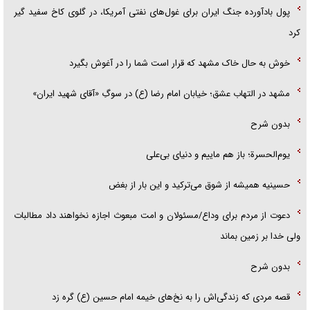
پول بادآورده جنگ ایران برای غول‌های نفتی آمریکا، در گلوی کاخ سفید گیر
کرد
خوش به حال خاک مشهد که قرار است شما را در آغوش بگیرد
مشهد در التهاب عشق؛ خیابان امام رضا (ع) در سوگِ «آقای شهید ایران»
بدون شرح
یوم‌الحسرة؛ باز هم ماییم و دنیای بی‌علی
حسینیه همیشه از شوق می‌ترکید و این بار از بغض
دعوت از مردم برای وداع/مسئولان و امت مبعوث اجازه نخواهند داد مطالبات
ولی خدا بر زمین بماند
بدون شرح
قصه مردی که زندگی‌اش را به نخ‌های خیمه امام حسین (ع) گره زد