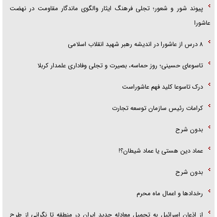
پیوند شور و شعور؛ تجلی فرهنگ ایثار والگوی ماندگار مقاومت در نهضت
عاشورا
۸ درس از عاشورا در اندیشه رهبر شهید انقلاب اسلامی
تاسوعای حسینی؛ روز حماسه، بصیرت و تجلی وفاداری علمدار کربلا
درک تاسوعا کلید فهم عاشوراست
کرامات رئیس سازمان توسعه تجارت
بدون شرح
عماد دین هستی یا عماد شیطان؟!
بدون شرح
رخداد‌ها و اعمال ماه محرم
از اذعان اسرائیل به تحمیل معادله جدید ایران در منطقه تا نگرانی از طرح