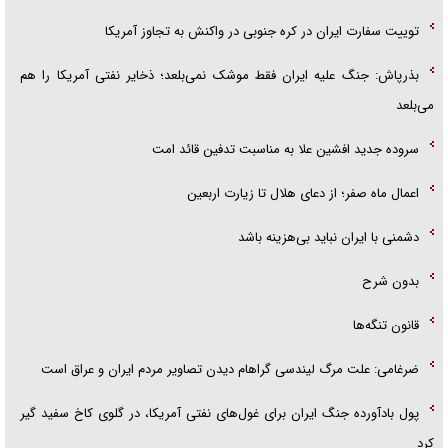
توییت سفارت ایران در کره جنوبی در واکنش به تجاوز آمریکا
بذرپاش: ‏جنگ علیه ایران فقط موشک نمی‌بلعد؛ ذخایر نفتی آمریکا را هم
می‌بلعد
سروده جدید افشین علا به مناسبت تدفین قائد امت
اعمال ماه صفر؛ از دعای هلال تا زیارت اربعین
دشمنی با ایران نباید بی‌هزینه باشد
بدون شرح
قانون تنگه‌ها
ضرغامی: علت مرگ لیندسی گراهام دیدن تصاویر مردم ایران و عراق است
پول بادآورده جنگ ایران برای غول‌های نفتی آمریکا، در گلوی کاخ سفید گیر
کرد