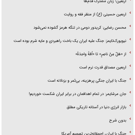
اربعین؛ زبان مشترک قدم‌ها
اربعین حسینی (ع) از منظر فقه و روایت
محسن رضایی: کریدور دومی در تنگه هرمز گشوده نمی‌شود
نیویورک‌تایمز: جنگ علیه ایران یک باخت راهبردی و مایه شرم بوده است
از «هَلْ مِنْ ناصِرٍ» تا «اُمَّةً واحِدَةً»
اربعین مصداق قدرت نرم است
جنگ با ایران جنگی پرهزینه، بی‌ثمر و بزدلانه است
جان مرشایمر: در تمام اهدافمان در برابر ایران شکست خوردیم!
بازار انرژی دنیا در آستانه تاریکی مطلق
بدون شرح
جنگ با ایران، احمقانه‌ترین تصمیم آمریکا