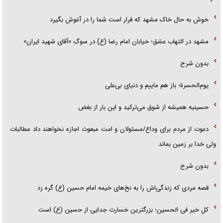
خوش به حال خاک مشهد که قرار است شما را در آغوش بگیرد
مشهد در التهاب عشق؛ خیابان امام رضا (ع) در سوگِ «آقای شهید ایران»
بدون شرح
یوم‌الحسرة؛ باز هم ماییم و دنیای بی‌علی
حسینیه همیشه از شوق می‌ترکید و این بار از بغض
دعوت از مردم برای وداع/مسئولان و امت مبعوث اجازه نخواهند داد مطالبات
ولی خدا بر زمین بماند
بدون شرح
قصه مردی که زندگی‌اش را به نخ‌های خیمه امام حسین (ع) گره زد
کل خیر فی الحسین؛ بزرگترین خسارت جدایی از حسین (ع) است