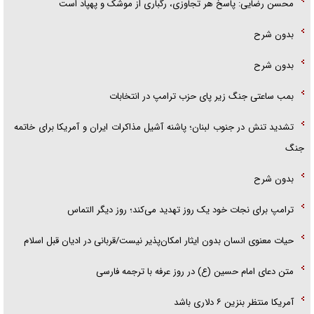
محسن رضایی: پاسخ هر تجاوزی، رگباری از موشک و پهپاد است
بدون شرح
بدون شرح
بمب ساعتی جنگ زیر پای حزب ترام‍پ در انتخابات
تشدید تنش در جنوب لبنان؛ پاشنه آشیل مذاکرات ایران و آمریکا برای خاتمه
جنگ
بدون شرح
ترامپ برای نجات خود یک روز تهدید می‌کند؛ روز دیگر التماس
حیات معنوی انسان بدون ایثار امکان‌پذیر نیست/قربانی در ادیان قبل اسلام
متن دعای امام حسین (ع) در روز عرفه با ترجمه فارسی
آمریکا منتظر بنزین ۶ دلاری باشد