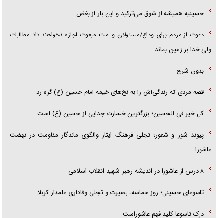
حسینیه همیشه از شوق می‌ترکید و این بار از بغض
دعوت از مردم برای وداع/مسئولان و امت مبعوث اجازه نخواهند داد مطالبات
ولی خدا بر زمین بماند
بدون شرح
قصه مردی که زندگی‌اش را به نخ‌های خیمه امام حسین (ع) گره زد
کل خیر فی الحسین؛ بزرگترین خسارت جدایی از حسین (ع) است
پیوند شور و شعور؛ تجلی فرهنگ ایثار والگوی ماندگار مقاومت در نهضت
عاشورا
۸ درس از عاشورا در اندیشه رهبر شهید انقلاب اسلامی
تاسوعای حسینی؛ روز حماسه، بصیرت و تجلی وفاداری علمدار کربلا
درک تاسوعا کلید فهم عاشوراست