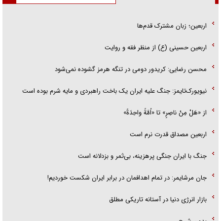
اربعین؛ زبان مشترک قدم‌ها
اربعین حسینی (ع) از منظر فقه و روایت
محسن رضایی: کریدور دومی در تنگه هرمز گشوده نمی‌شود
نیویورک‌تایمز: جنگ علیه ایران یک باخت راهبردی و مایه شرم بوده است
از «هَلْ مِنْ ناصِرٍ» تا «اُمَّةً واحِدَةً»
اربعین مصداق قدرت نرم است
جنگ با ایران جنگی پرهزینه، بی‌ثمر و بزدلانه است
جان مرشایمر: در تمام اهدافمان در برابر ایران شکست خوردیم!
بازار انرژی دنیا در آستانه تاریکی مطلق