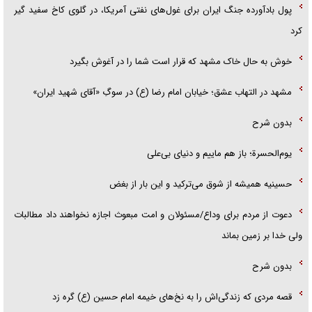
پول بادآورده جنگ ایران برای غول‌های نفتی آمریکا، در گلوی کاخ سفید گیر
کرد
خوش به حال خاک مشهد که قرار است شما را در آغوش بگیرد
مشهد در التهاب عشق؛ خیابان امام رضا (ع) در سوگِ «آقای شهید ایران»
بدون شرح
یوم‌الحسرة؛ باز هم ماییم و دنیای بی‌علی
حسینیه همیشه از شوق می‌ترکید و این بار از بغض
دعوت از مردم برای وداع/مسئولان و امت مبعوث اجازه نخواهند داد مطالبات
ولی خدا بر زمین بماند
بدون شرح
قصه مردی که زندگی‌اش را به نخ‌های خیمه امام حسین (ع) گره زد