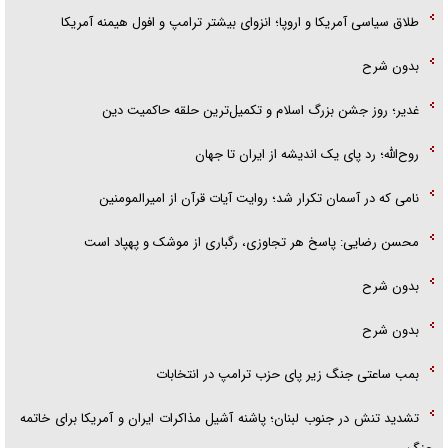
طلاق سیاسی آمریکا و اروپا؛ انزوای بیشتر ترامپ و افول هیمنه آمریکا
بدون شرح
غدیر؛ روز جشن بزرگ اسلام و تکمیل‌ترین حلقه حاکمیت دین
روح‌الله؛ رد پای یک اندیشه از ایران تا جهان
نامی که در آسمان تکرار شد؛ روایت آیات قرآن از امیرالمومنین
محسن رضایی: پاسخ هر تجاوزی، رگباری از موشک و پهپاد است
بدون شرح
بدون شرح
بمب ساعتی جنگ زیر پای حزب ترام‍پ در انتخابات
تشدید تنش در جنوب لبنان؛ پاشنه آشیل مذاکرات ایران و آمریکا برای خاتمه