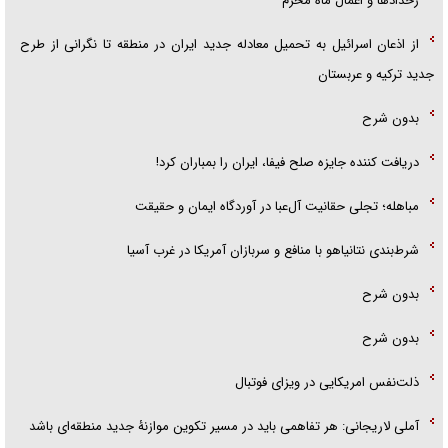
رخداد‌ها و اعمال ماه محرم
از اذعان اسرائیل به تحمیل معادله جدید ایران در منطقه تا نگرانی از طرح
جدید ترکیه و عربستان
بدون شرح
دریافت کننده جایزه صلح فیفا، ایران را بمباران کرد!
مباهله؛ تجلی حقانیت آل‌عبا در آوردگاه ایمان و حقیقت
شرط‌بندی نتانیاهو با منافع و سربازان آمریکا در غرب آسیا
بدون شرح
بدون شرح
ذلت‌نفس امریکایی در ویزای فوتبال
آملی لاریجانی: هر تفاهمی باید در مسیر تکوین موازنۀ جدید منطقه‌ای باشد