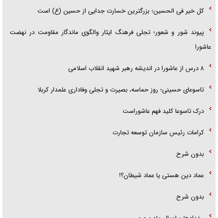
کل خیر فی الحسین؛ بزرگترین خسارت جدایی از حسین (ع) است
پیوند شور و شعور؛ تجلی فرهنگ ایثار والگوی ماندگار مقاومت در نهضت
عاشورا
۸ درس از عاشورا در اندیشه رهبر شهید انقلاب اسلامی
تاسوعای حسینی؛ روز حماسه، بصیرت و تجلی وفاداری علمدار کربلا
درک تاسوعا کلید فهم عاشوراست
کرامات رئیس سازمان توسعه تجارت
بدون شرح
عماد دین هستی یا عماد شیطان؟!
بدون شرح