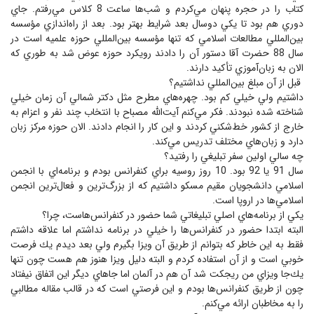
كتاب را در حجره پنهان مي‌كردم و شب‌ها ساعت 8 كلاس مي‌رفتم. جاي
دوري هم بود تا يكي دوسال بعد شرايط بهتر بود. بعد از راه‌اندازي مؤسسه
بين‌المللي مطالعات اسلامي كه تنها مؤسسه بين‌المللي حوزه علميه است در
سال 88 حضرت آقا دستور آن را دادند رويكرد حوزه عوض شد به طوري كه
الان به زبان‌آموزي تأكيد دارند.
قبل از آن مبلغ بين‌المللي نداشتيم؟
داشتيم ولي خيلي كم بود. چهره‌هاي مطرح مثل دكتر شمالي آن زمان خيلي
شناخته شده نبودند. فكر مي‌كنم آيت‌‌الله مصباح با انتخاب چند نفر و اعزام به
خارج از كشور خط‌شكني كردند و اين كار را انجام دادند. الان حوزه مركز زبان
دارد و زبان‌هاي مختلف تدريس مي‌كند.
چه سالي اولين سفر تبليغي را رفتيد؟
سال 91 يا 92 بود. 10 روز روسيه براي كنفرانس بودم و برنامه‌اي با انجمن
اسلامي دانشجويان مقيم مسكو داشتيم كه از بزرگ‌ترين و فعال‌ترين انجمن
اسلامي‌ها در اروپا است.
يكي از برنامه‌هاي اصلي تبليغاتي شما حضور در كنفرانس‌هاست، چرا؟
البته ابتدا حضور در كنفرانس‌ها را خيلي در برنامه نداشتم اما علاقه داشتم
فقط به اين خاطر كه بتوانم از طريق آن ويزا بگيرم ولي بعد ديدم يك فرصت
خوبي است و از آن استفاده كردم و البته دليل ويزا هنوز هم هست چون تنها
يك‌جا ويزاي من ريجكت شد آن هم در آلمان اما جاهاي ديگر اين اتفاق نيفتاد
چون از طريق كنفرانس‌ها بودم و اين فرصتي است كه در قالب مقاله مطالبي
را به مخاطبان ارائه مي‌كنم.