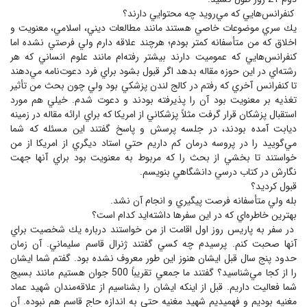
كنفرانس‌هايي كه مي‌رويد چه محتوايي دارند؟
يك سري موضوعات خاصي هستند مانند مطالعات ديني، اسلامي، معنويت و
اخلاق كه من متأسفانه كمتر بودم؛ هرچند علاقه دارم ولي فرصتي نشده اما
كنفرانس‌هايي كه عموميت دارند بيشتر رفته‌ام مانند علوم انساني كه هر
رشته‌اي در اين حوزه مقاله بدهد اگر قبول بشود براي فرد دعوت‌نامه مي‌دهند
تا كنفرانس آخري كه رفتم در كالج لندن پزشكي بود ولي چون بحث من تأثير
تغذيه بر معنويت بود آن را پذيرفته بودند و دعوت شدم. خيلي هم مورد
استقبال پزشكان قرار گرفت مثلاً پزشكاني از امريكا كه براي ارائه مقاله در زمينه
ديابت آمده بودند، در جلسه پرسش و پاسخ گفتند اين مسئله كه شما
مي‌گوييد را در پروسه درمان كم داريم حتي استاد ديگري از امريكا از من
خواستند تا بخشي از بحث را كه مربوط به معنويت بود براي آنها جهت
نگارش در كتاب درسي دانشگاهي بنويسم.
قبول كرديد؟
بله ولي متأسفانه فرصت پيگيري و انجام آن نشد.
بهترين خاطره‌اي كه در اين سفرها داشته‌ايد كدام است؟
در سفر به پاريس روز اول اقامت از من خواستند درباره يك شخصيت براي
آنها صحبت كنم. پرسيدم چه كسي گفتند ژنرال قاسم سليماني. آن زمان
حدود پنج سال قبل ایشان هنوز اين طور معروف نشده بود. گفتم شما ايشان
را از كجا مي‌شناسيد؟ گفتند ما جمعي تقريباً 500 جوان هستيم مانند بسيج
شما فعاليت داريم. قبل از اينكه ايشان را بشناسيم از علاقه‌مندان شهيد عماد
مغنيه بوديم و فهميديم شهيد مغنيه حتي به اندازه حاج قاسم هم نبوده. آن