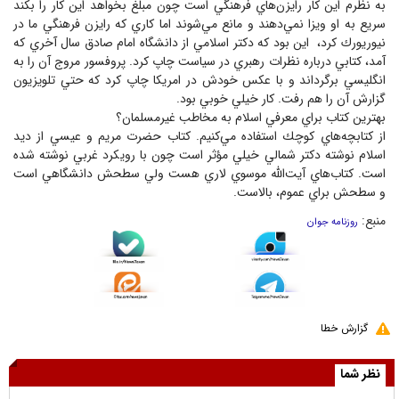
به نظرم اين كار رايزن‌هاي فرهنگي است چون مبلغ بخواهد اين كار را بكند
سريع به او ويزا نمي‌دهند و مانع مي‌شوند اما كاري كه رايزن فرهنگي ما در
نيوريورك كرد، اين بود كه دكتر اسلامي از دانشگاه امام صادق سال آخري كه
آمد، كتابي درباره نظرات رهبري در سياست چاپ كرد. پروفسور مروج آن را به
انگليسي برگرداند و با عكس خودش در امريكا چاپ كرد كه حتي تلويزيون
گزارش آن را هم رفت. كار خيلي خوبي بود.
بهترين كتاب براي معرفي اسلام به مخاطب غيرمسلمان؟
از كتابچه‌هاي كوچك استفاده مي‌كنيم. كتاب حضرت مريم و عيسي از ديد
اسلام نوشته دكتر شمالي خيلي مؤثر است چون با رويكرد غربي نوشته شده
است. كتاب‌هاي آيت‌الله موسوي لاري هست ولي سطحش دانشگاهي است
و سطحش براي عموم، بالاست.
منبع:
روزنامه جوان
گزارش خطا
نظر شما