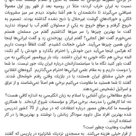
نسبت به ايران خراب كردند؛ مثلاً در روسيه بعد از ظهر روز اول معمولاً
ضيافتي مي‌گيرند تا دانشمندان با هم آشنا بشوند ديدم سر ميز مشروبات
الكلي و خوراك‌هاي گوشت غيرحلال يا ذبح نشده گذاشته بودند. تصميم به
خروج گرفتم و موقع خروج به يكي از مسئولان گفتم آب يا ليموناد نداريد
گفت ما بهترين چيزها را سر ميزها گذاشتيم گفتم من مسلمان هستم
نمي‌خورم گفت اهل كجايي؟ گفتم ايران. پوزخندي زد و گفت ايراني‌ها اينجا
براي همين چيزها مي‌آيند. خيلي خجالت كشيدم. گفت اتفاقاً دوست داريم
كه هركس اينجا مي‌آيد دين خودش را احترام بگذارد و خودش را گم نكند؛
البته برخي هم نگاه خوبي به ايران داشتند. يك بار پروفسور امريكايي به من
گفت باور كنيد نگاه ما با سياستمدارانمان درباره ايران يك جور نيست. ما شما
را دوست داريم و به مقام علمي ايراني‌ها احترام مي‌گذاريم. گروه‌هاي انقلابي
هم خيلي مشتاق ايران هستند؛ يا در بلژيك وقتي رفتم خوشحال شدند.
گفتند تا شما هستيد ما مقاومت مي‌كنيم برخي هم اصلاً نمي‌شناسند و از عراق
و اسرائيل تشخيص نمي‌دهند.
منابع مطالعاتي براي آشنايي با اسلام به زبان انگليسي به اندازه كافي هست؟
نه؛ اما كارهايي را مدرسه، برخي مراكز و مؤسسات شروع كرده‌اند. با همكاري
مؤسسه ما كتاب‌هاي مصور درباره اعتقادات كه در بيش از 70 كشور تدريس
شده بهترين افراد مثل داوود سوداگر زبانش را نوشتند و بهترين‌ها را در كار
استفاده كردند.
فعاليت وهابيت چطور است؟
از قرار خيلي هزينه مي‌كنند. به مسجدي نزديك شانز‌ليزه در پاريس كه گفتند