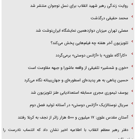
گزارش «جوان» از قوانین سخت‌گیرانه ۶ قاره در برابر یورش به پاسگاه‌های
روایت زندگی رهبر شهید انقلاب برای نسل نوجوان منتشر شد
پلیس
محمد حقیقی درگذشت
تحلیل ابعاد پیام رهبر انقلاب به حزب‌الله/ مقاومت نقشه راه آینده غرب آسیا
مصلی تهران میزبان دوازدهمین نمایشگاه ایران‌نوشت شد
تلویزیون آخر هفته چه فیلم‌هایی پخش می‌کند؟
«کارآگاه علوی» با «آژانس دوستی» برمی‌گردد
«خون و شمشیر» تلفیقی از واقعه عاشورا و جبهه مقاومت است
حسین پناهی به هر پدیده‌ای اسطوره‌ای و جهان‌بینانه نگاه می‌کرد
یوسف تیموری مجری مسابقه استعدادیابی طنز تلویزیون شد
سریال نوستالژیک «آژانس دوستی» در آستانه تولید فصل دوم
آستان مقدس علوی: ۱۷ میلیون و ۵۰۰ هزار زائر از نجف به کربلا رفتند
دفتر رهبر معظم انقلاب با اطلاعیه اخیر نشان داد که انتساب نادرست را