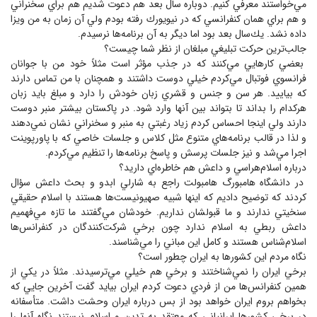
مي‌خواستند معرفي كنيم. دوباره سال بعد هم دعوت شديم هم براي سخنراني
و هم براي همان كنفرانسي كه در نيويورك رفته بودم ولي آن زمان به من ويزا
داده نشد. يك‌سال بعد بود اما ديگر به آن برنامه‌ها نرسيدم.
جالب‌ترين حركت تبليغي مبلغان از نظر شما چيست؟
بعضي كارهايي مي‌كنند كه در جذب مؤثر است مثلاً خود من با جوانان
فرانسوي فوتبال مي‌كردم خيلي دوست داشتند و همچنان با من تماس دارند
كه بياييد. هر سن و جنس و قشري زبان خودش را دارد و مبلغ بايد زبان
هركدام را بداند تا بتواند بين آنها وارد شود. در پاكستان بيشتر منبر دوست
دارند ولي اينجا احساس كردم زياد رغبتي به منبر و سخنراني نشان نمي‌دهند
و لذا در قالب برنامه‌هاي متنوع مثل كلاس و جلسات خاصي كه با پاورپوينت
اجرا مي‌شد و نيز جلسات پرسش و پاسخ برنامه‌ها را تنظيم مي‌كردم.
درباره اسلام‌هراسي و داعش هم خاطره‌اي داريد؟
در دانشگاه هامبورگ هامبولت راجع به شارلي ابدو و بحث داعش سؤال
كردند كه توضيح داديم كه اينها شبيه صهيونيست‌ها هستند با اسلام حقيقي
سنخيتي ندارند و ما قبولشان نداريم. خودشان مي‌گفتند ما تازه مي‌فهميم
داعش ربطي به اسلام ندارد چون برخي شركت‌كنندگان در كنفرانس‌ها
اسلام‌شناس هستند و كامل اين مباني را مي‌شناسند.
نگاه مردم اين كشورها به ايران چطور است؟
برخي ايران را نمي‌شناختند و برخي هم خيلي مي‌ترسيدند. مثلاً در يكي از
همين كنفرانس‌ها من از فردي دعوت كردم ايران بيايد گفت آخرين جايي كه
بخواهم بروم ايران خواهد بود از بس درباره ايران وحشت داشت. متأسفانه
در برخي كشورها ايرانياني كه معتقد به تدين و اسلام نيستند نگاه آنها را