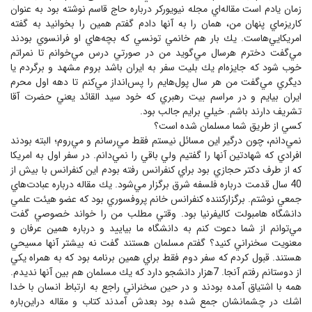
زمان يادم است مقاله‌اي مجله نيويوركر درباره حاج قاسم نوشته بود به عنوان
كاريزماي پنهان من، همان را به آنها دادم گفتم همين را بخوانيد به گفته
امريكايي‌هاست. يك بار هم خانمي تونسي كه بچه‌هاي او فرانسوي بودند
مي‌گفت دخترم هرسال مي‌گويد من در صورتي درس مي‌خوانم تا نمراتم
خوب شود كه جايزه‌ام يك بليت سفر به ايران باشد بروم مشهد و برگردم يا
ديگري مي‌گفت من هر سال پول‌هايم را پس‌انداز مي‌كنم تا دهه اول محرم
ايران بيايم و در مراسم بيت رهبري كه خود سيد القائد يعني حضرت آقا
تشريف دارند باشم. خيلي برايم جالب بود.
كسي از طريق شما مسلمان شده است؟
نمي‌دانم، چون درگير اين مسائل نيستم فقط مي‌رسانم و مي‌روم؛ البته بودند
افرادي كه شهادتين آنها را گفتيم ولي باقي را نمي‌دانم. در سفر اول به امريكا
كه از طرف دكتر حجازي بود براي كنفرانس رفته بودم اين كنفرانس با بيش از
40 سال قدمت درباره فلسفه شرق برگزار مي‌شود. يك مقاله درباره عبادت‌هاي
جمعي نوشتم. برگزاركننده كنفرانس خانم پروفسوري بود كه عضو هيئت علمي
دانشگاه هامبولت كاليفرنيا بود. وقتي مطلب من را خواند خصوصي گفت
مي‌توانم از شما دعوت كنم به دانشگاه ما بياييد و درباره همين عرفان و
معنويت سخنراني كنيد؟ گفتم مسلمان هستند گفت نه بيشتر آنها مسيحي
هستند. قبول كردم كه سفر دوم فقط براي همين برنامه بود كه به همراه يكي
از دوستانم رفتم آنجا. 7هزار دانشجو دارد كه يك مسلمان هم بين آنها نديدم.
همه با اشتياق آمده بودند و در حين سخنراني راجع به ارتباط انسان با خدا
اشك در چشمانشان جمع شده بود بعدش آمدند كتاب و مقاله دراين‌باره