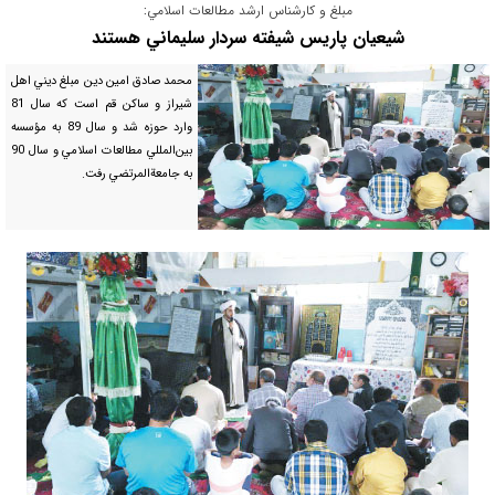
مبلغ و كارشناس ارشد مطالعات اسلامي:
شيعيان پاريس شيفته سردار سليماني هستند
محمد صادق امين دين مبلغ ديني اهل
شيراز و ساكن قم است كه سال 81
وارد حوزه شد و سال 89 به مؤسسه
بين‌المللي مطالعات اسلامي و سال 90
به جامعة‌المرتضي رفت.