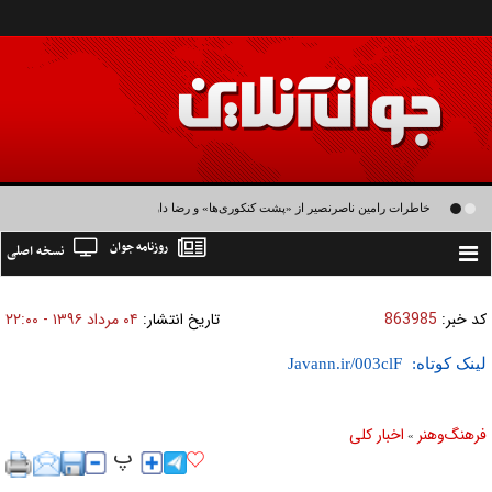
خاطرات رامین ناصرنصیر از «پشت‌ کنکوری‌ها» و رضا داوودنژاد: رضا کودک درون فعالی
روزنامه جوان
نسخه اصلی
داشت و خیلی راحت به شوق می‌آمد
Toggle
navigation
کد خبر:
863985
تاریخ انتشار:
۰۴ مرداد ۱۳۹۶ - ۲۲:۰۰
لینک کوتاه:
فرهنگ‌و‌هنر
اخبار كلی
»