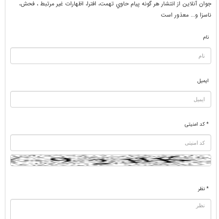
جوان آنلاين از انتشار هر گونه پيام حاوي تهمت، افترا، اظهارات غير مرتبط ، فحش،
ناسزا و... معذور است
نام
ایمیل
* کد امنیتی
* نظر