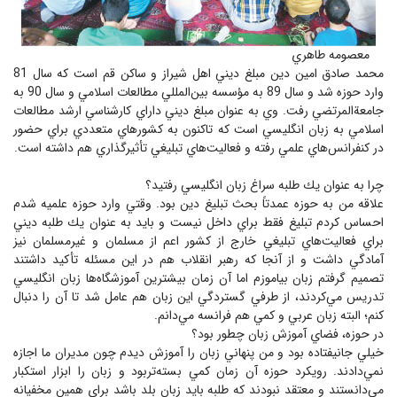
معصومه طاهري
محمد صادق امين دين مبلغ ديني اهل شيراز و ساكن قم است كه سال 81
وارد حوزه شد و سال 89 به مؤسسه بين‌المللي مطالعات اسلامي و سال 90 به
جامعة‌المرتضي رفت. وي به عنوان مبلغ ديني داراي كارشناسي ارشد مطالعات
اسلامي به زبان انگليسي است كه تاكنون به كشورهاي متعددي براي حضور
در كنفرانس‌هاي علمي رفته و فعاليت‌هاي تبليغي تأثيرگذاري هم داشته است.
چرا به عنوان يك طلبه سراغ زبان انگليسي رفتيد؟
علاقه من به حوزه عمدتاً بحث تبليغ دين بود. وقتي وارد حوزه علميه شدم
احساس كردم تبليغ فقط براي داخل نيست و بايد به عنوان يك طلبه ديني
براي فعاليت‌هاي تبليغي خارج از كشور اعم از مسلمان و غيرمسلمان نيز
آمادگي داشت و از آنجا كه رهبر انقلاب هم در اين مسئله تأكيد داشتند
تصميم گرفتم زبان بياموزم اما آن زمان بيشترين آموزشگاه‌ها زبان انگليسي
تدريس مي‌كردند، از طرفي گستردگي اين زبان هم عامل شد تا آن را دنبال
كنم؛ البته زبان عربي و كمي هم فرانسه مي‌دانم.
در حوزه، فضاي آموزش زبان چطور بود؟
خيلي جانيفتاده بود و من پنهاني زبان را آموزش ديدم چون مديران ما اجازه
نمي‌دادند. رويكرد حوزه آن زمان كمي بسته‌تربود و زبان را ابزار استكبار
مي‌دانستند و معتقد نبودند كه طلبه بايد زبان بلد باشد براي همين مخفيانه