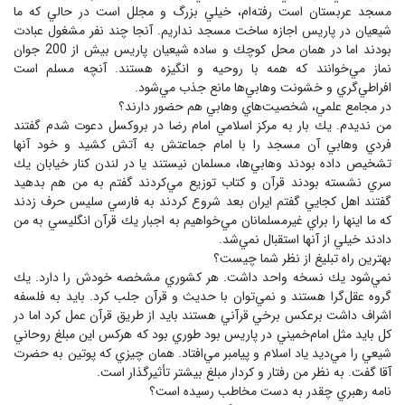
مسجد عربستان است رفته‌ام، خيلي بزرگ و مجلل است در حالي كه ما
شيعيان در پاريس اجازه ساخت مسجد نداريم. آنجا چند نفر مشغول عبادت
بودند اما در همان محل كوچك و ساده شيعيان پاريس بيش از 200 جوان
نماز مي‌خوانند كه همه با روحيه و انگيزه هستند. آنچه مسلم است
افراطي‌گري و خشونت وهابي‌ها مانع جذب مي‌شود.
در مجامع علمي، شخصيت‌هاي وهابي هم حضور دارند؟
من نديدم. يك بار به مركز اسلامي امام رضا در بروكسل دعوت شدم گفتند
فردي وهابي آن مسجد را با امام جماعتش به آتش كشيد و خود آنها
تشخيص داده بودند وهابي‌ها، مسلمان نيستند يا در لندن كنار خيابان يك
سري نشسته بودند قرآن و كتاب توزيع مي‌كردند گفتم به من هم بدهيد
گفتند اهل كجايي گفتم ايران بعد شروع كردند به فارسي سليس حرف زدند
كه ما اينها را براي غيرمسلمانان مي‌خواهيم به اجبار يك قرآن انگليسي به من
دادند خيلي از آنها استقبال نمي‌شد.
بهترين راه تبليغ از نظر شما چيست؟
نمي‌شود يك نسخه واحد داشت. هر كشوري مشخصه خودش را دارد. يك
گروه عقل‌گرا هستند و نمي‌توان با حديث و قرآن جلب كرد. بايد به فلسفه
اشراف داشت برعكس برخي قرآني هستند بايد از طريق قرآن عمل كرد اما در
كل بايد مثل امام‌خميني در پاريس بود طوري بود كه هركس اين مبلغ روحاني
شيعي را مي‌ديد ياد اسلام و پيامبر مي‌افتاد. همان چيزي كه پوتين به حضرت
آقا گفت. به نظر من رفتار و كردار مبلغ بيشتر تأثيرگذار است.
نامه رهبري چقدر به دست مخاطب رسيده است؟