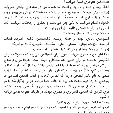
همسرتان هم براي تبليغ مي‌‌آيند؟
اتفاقاً ايشان طلبه و زبان‌دان است اما همراه من در سفرهاي تبليغي نمي‌آيد
زيرا حمايتي نيست. سفرهاي خودم را هم بامشكلات زيادي مي‌روم چون
بحث ويزا مطرح است. معمولاً براي يك چنين ويزايي به امريكا يا اروپا
خانواده اقدام مي‌كنند به يكي ويزا مي‌دهند و ديگري را ريجكت مي‌كنند آنجا
فضاي كار براي خانم‌هاي طلبه مثل ايران نيست.
چه كشورهايي تا به حال رفته‌ايد؟
كشورهاي زيادي بوده از جمله روسيه، تركمنستان، تركيه، امارات، ايتاليا،
فرانسه، بلژيك، يونان، لهستان، آلمان، اسكاتلند، انگليس، كانادا و امريكا.
زبان در اين كشورها فرق مي‌كند؟ با مشكل مواجه نبوديد؟
مخاطبان من هم فرق مي‌كنند چون براي كنفرانس مي‌روم كه معمولاً به زبان
انگليسي هستند و براي همين هم مشكلي نبوده است. هرجا مي‌روم سعي
مي‌كنم موقعي بروم كه مصادف با ايام تبليغي باشد بعد از آنجا فرصت‌ها را
رصد مي‌كنم؛ مثلاً در روسيه برنامه‌اي براي ايراني‌ها نداشتيم آنجا رايزني
علمي به نام دكتر ابطحي داريم كه تماس گرفت و گفت انجمن اسلامي ما
روحاني ندارد، عيد مبعث هم بود به لطف خدا برنامه خوبي برگزار شد يا در
فرانسه با اجتماع عرب‌‌هاي شيعه به فارسي و عربي و انگليسي برنامه داشتيم
براي افرادي كه لبناني‌، الجزايري‌ و مصري‌ بودند در بلژيك هم به عربي برنامه
داشتيم.
به كدام ايالت امريكا براي تبليغ رفته‌ايد؟
نيويورك، نيوجرسي، مريلند و كاليفرنيا كه در كاليفرنيا سفر اولم يك ماه و سفر
دوم 21 روز طول كشيد.