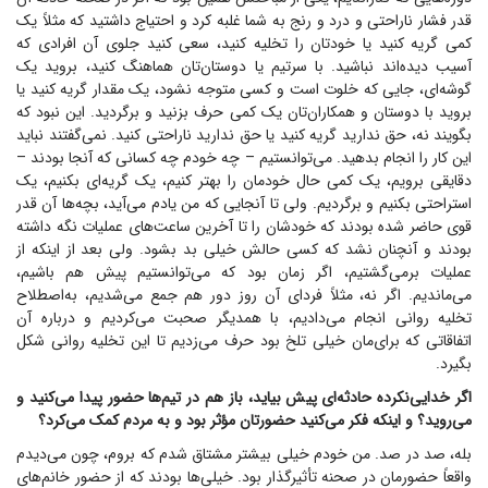
قدر فشار ناراحتی و درد و رنج به شما غلبه کرد و احتیاج داشتید که مثلاً یک
کمی گریه کنید یا خودتان را تخلیه کنید، سعی کنید جلوی آن افرادی که
آسیب دیده‌اند نباشید. با سرتیم یا دوستان‌تان هماهنگ کنید، بروید یک
گوشه‌ای، جایی که خلوت است و کسی متوجه نشود، یک مقدار گریه کنید یا
بروید با دوستان و همکاران‌تان یک کمی حرف بزنید و برگردید. این نبود که
بگویند نه، حق ندارید گریه کنید یا حق ندارید ناراحتی کنید. نمی‌گفتند نباید
این کار را انجام بدهید. می‌توانستیم – چه خودم چه کسانی که آنجا بودند –
دقایقی برویم، یک کمی حال خودمان را بهتر کنیم، یک گریه‌ای بکنیم، یک
استراحتی بکنیم و برگردیم. ولی تا آنجایی که من یادم می‌آید، بچه‌ها آن قدر
قوی حاضر شده بودند که خودشان را تا آخرین ساعت‌های عملیات نگه داشته
بودند و آنچنان نشد که کسی حالش خیلی بد بشود. ولی بعد از اینکه از
عملیات برمی‌گشتیم، اگر زمان بود که می‌توانستیم پیش هم باشیم،
می‌ماندیم. اگر نه، مثلاً فردای آن روز دور هم جمع می‌شدیم، به‌اصطلاح
تخلیه روانی انجام می‌دادیم، با همدیگر صحبت می‌کردیم و درباره آن
اتفاقاتی که برای‌مان خیلی تلخ بود حرف می‌زدیم تا این تخلیه روانی شکل
بگیرد.
اگر خدایی‌نکرده حادثه‌ای پیش بیاید، باز هم در تیم‌ها حضور پیدا می‌کنید و
می‌روید؟ و اینکه فکر می‌کنید حضورتان مؤثر بود و به مردم کمک می‌کرد؟
بله، صد در صد. من خودم خیلی بیشتر مشتاق شدم که بروم، چون می‌دیدم
واقعاً حضورمان در صحنه تأثیرگذار بود. خیلی‌ها بودند که از حضور خانم‌های