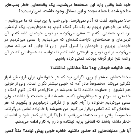
خود شما وقتی وارد این صحنه‌ها می‌شدید، یک وقت‌هایی خطر بمب‌های
منفجرنشده یا حمله مجدد و این مسائل وجود داشت، نمی‌ترسیدید؟
حالا نمی‌شود گفت که آدم نمی‌ترسد. ولی خب با این نیت که ما می‌رفتیم –
اینکه می‌خواهیم برویم به یک نفر کمک کنیم، به هموطن‌مان، یک آرامشی
برسانیم، حمایتی بکنیم – سعی می‌کردیم بر ترس خودمان غلبه کنیم. آن
ترس‌مان و صحنه‌های ناراحت‌کننده‌ای که می‌دیدیم را سعی می‌کردیم در
خودمان بریزیم و خودمان را کنترل کنیم. ولی تا جایی که می‌شد سعی
می‌کردیم بر این ترس و ناراحتی غلبه کنیم تا بتوانیم به هموطنانی که در آن
واقعه تلخ قرار گرفته بودند، کمکی کرده باشیم.
بعد خانواده خودتان چه؟ مثلاً مخالفتی نداشتند؟
مخالفت‌شان بیشتر از روی نگرانی بود که هر خانواده‌ای برای فرزندش ابراز
نگرانی می‌کند. مخصوصاً مادر آدم که خیلی بیشتر نگران است. ولی از طرفی
هم تشویق و حمایت داشتند تا ما همیشه در هلال‌احمر تلاش کنیم کمک و
خدمتی به مردم و هموطنان‌مان بکنیم. همیشه این حمایت را داشتند، ولی
سعی می‌کردیم خانواده را آرام کنیم و از نگرانی دربیاوریم و بگوییم که هر
لحظه‌ای که شد تماس برقرار می‌کنیم. من همیشه با خانواده تماس می‌گرفتم،
مخصوصاً وقتی سر صحنه‌ها می‌رفتم، تا دل‌نگرانی‌شان کمتر شود و اطمینان
خاطر داشته باشند که اتفاقی برایم نیفتاده و دارم به کارم ادامه می‌دهم.
آیا طی عملیات‌هایی که حضور داشتید خاطره خوبی پیش نیامد؟ مثلاً کسی