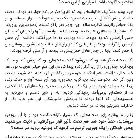
نجات پیدا کرده باشد یا مواردی از این دست؟
چرا، بوده. مثلاً یک خانواده‌ای بود که تقریباً فکر می‌کنم چهار نفر بودند. نصف
خانه‌شان تقریباً کامل تخریب شده بود. یک پسر حدوداً ده، دوازده ساله بود و
یک خواهر پانزده، شانزده ساله. این چهار نفر را توانستند زنده بیرون بیاورند.
یک مقدار آسیب‌هایی هم دیده بودند، اما ما توانستیم آنها را درمان کنیم. آن
حس آرامشی که به بچه‌ها داده بودیم، به ما می‌گفتند «خاله». آن حس
آرامش را گرفته بودند و تا زمانی که عزیزان‌شان بیایند دنبال‌شان و وسایل‌شان
را جمع کنند، اینها در چادر هلال‌احمر پیش ما بودند و آرامش گرفته بودند.
یک صحنه دیگر هم بود که می‌شود گفت معجزه‌ای بود که پیش آمد و ما یک
بچه‌گربه چندروزه را از زیر آوار زنده پیدا کردیم. این هم خیلی عجیب بود. هم
خوشحالی داشت، هم اینکه با خودمان می‌گفتیم این همه آدم شهید شدند،
ولی اگر خدا بخواهد یک بچه‌گربه چندروزه بین آن همه آوار و خاک زنده
پیدا شد و ما به او رسیدیم. یک کمی زخمی شده بود. زخم‌هایش را تا آنجایی
که از دستمان برمی‌آمد رسیدگی کردیم، به او شیر دادیم و سپردیم به
همسایه‌هایی که آنجا بودند تا ببرندش دامپزشکی. این هم جزو یکی از
خاطرات شیرینی بود که در جنگ دیدیم.
وقتی می‌رفتید پای صحنه‌هایی که بسیار ناراحت‌کننده بود و با آن روبه‌رو
می‌شدید، حتماً خود شما هم تحت تأثیر قرار می‌گرفتید و اذیت می‌شدید.
چطور خودتان را یک جورایی ترمیم می‌کردید که بتوانید بروید سر صحنه؟
دوره‌هایی که گذراندیم، یکی از مباحثش همین بود که اگر در صحنه حادثه آن