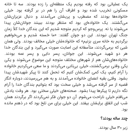
یک عملیاتی بود که رفته بودیم یک منطقه‌ای را زده بودند. سه تا خانه
مسکونی تخریب شده بود و اطراف آن را هم در بر گرفته بود. خیلی
خانواده‌ها بودند که مضطرب و پریشان می‌آمدند و دنبال عزیزان‌شان
می‌گشتند. یک خانواده‌ای بود که منتظر بودند ببینند جوانان‌شان پیدا
می‌شوند یا نه. پرس‌وجو که کردیم متوجه شدیم که این بندگان خدا کلاً زمان
جنگ تهران نبودند. این دو جوان گفتند: «ما خسته شدیم و می‌خواهیم
برگردیم به خانه سری بزنیم» که خانواده‌شان خیلی مخالف بودند. ولی همان
شبی که برمی‌گردند، متأسفانه این اصابت صورت می‌گیرد و این بندگان خدا
هر دو شهید می‌شوند. این جوانان، پسر دایی و پسر عمه بودند.
خانواده‌های‌شان هم از شهر‌های مختلف متوجه این موضوع می‌شوند و یکی
یکی وقتی برمی‌گشتند، خیلی بی‌تابی می‌کردند و ما سعی می‌کردیم خانواده
را آرام کنیم، یک کمی کمک‌شان کنیم که تحمل کنند تا پیکر شهیدشان پیدا
بشود. وقتی بقیه اعضای خانواده می‌آمدند و به هم می‌رسیدند، دوباره انگار
قضیه از سر گرفته می‌شد و خیلی سخت بود که بتوانیم بندگان خدا را آرام
نگه داریم تا پیکر‌ها پیدا بشود. صحنه‌های خیلی سختی بود. هر وقت یادش
می‌افتم خیلی ناراحت می‌شوم. آن دو جوان فکر نمی‌کردند اگر برگردند همان
شب این اتفاق برایشان بیفتد. این خیلی برای من تلخ بود که در ذهنم مانده
بود.
چند ساله بودند؟
زیر ۳۰ سال بودند.