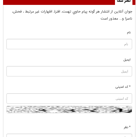
نظر شما
جوان آنلاين از انتشار هر گونه پيام حاوي تهمت، افترا، اظهارات غير مرتبط ، فحش،
ناسزا و... معذور است
نام
ایمیل
* کد امنیتی
* نظر