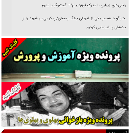
جراحی‌های زیبایی با مدرک فوق‌دیپلم! + گفت‌وگو با متهم
گفت‌وگو با همسر یکی از شهدای جنگ رمضان/ پیکر بی‌سر شهید را از
انگشت‌های پا شناسایی کردیم
نسلی که آنلاین الگو می‌گیرد
گفت‌وگو با آیت‌الله جاودان/ جفای مخالفان مکانت معنوی رهبر شهید را
ارتقا می‌داد
راننده مست به قانون می‌خندد
همه آقای دوربینی شده‌ایم!
قصه ناتمام سرویس مدارس
آیا مقاومت فلسطین خلع‌سلاح می‌شود؟
الگوی وحدت‌آفرین در ادراک سیاست خارجی