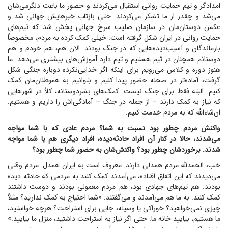
امدادگر و تیم حمایت روانی استقبال می‌کردند و حضور ما باعث دلگرمی‌شان
می‌شد و چقدر از ما تشکر می‌کردند. حتی بازتاب خبرهایش جهانی شد و
عکس دوستان‌مان در سازمان صلیب سرخ جهانی پخش شد که تیم‌های
حمایت روانی در ایران شکل گرفته است. خیلی کمک کرده به مردم، مخصوصاً
بازماندگان و آسیب‌دیده‌هایی که در جنگ بودند. الان هم، هم خودم و هم
دوستانم همچنان در تیم هستیم و تیم دارد آموزش‌های بیشتری می‌دهد. ما
هنوز دوره و کلاس می‌رویم برای اینکه اگر خدایی‌نکرده دوباره جنگی شکل
گرفت، آماده‌تر در صحنه حضور پیدا کنیم و بتوانیم به هموطنان‌مان کمک
کنیم. البته فقط برای جنگ نیست. کمک‌های بشردوستانه، کلاً در شهر‌هایی
که نیاز به کمک دارند – از جمله در جنگ – آمادگی‌اش را داریم و هستیم.
ان‌شاءالله که به مردم خدمت کنیم.
واکنش مردم چطور بود نسبت به شما؟ مردم عادی که با شما مواجه
می‌شدند، حالا در کنار آن افراد حادثه‌دیده، افراد دیگری هم با شما مواجه
شدند. برخوردشان چطور بود؟ واکنش‌شان به حضور شما چطور بود؟
خب، الحمدلله مردم همدلی دارند. معروف است به ایران همدل. مردم وقتی
می‌دیدند که این اتفاق افتاده، می‌آمدند کمک کنند به مردمی که حادثه دیده
بودند. هم تیم‌های جهادی بود، هم مردم معمولی بودند و دوست داشتند
کمک کنند. به ما هم می‌آمدند و می‌گفتند: «شما احتیاج به کمک ندارید؟ مثلاً
چیزی نمی‌خواهید؟ خوراکی یا وسیله، جایی برای استراحت؟ هرچه خواستید،
ما هستیم، بیایید خانه ما. حتی اگر نیاز به استراحت داشتید، منزل ما بیایید.»