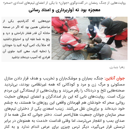
روایت‌هایی از جنگ رمضان در گفت‌وگوی «جوان» با یکی از اعضای تیم‌های امدادی «سحر»
معجزه بود نه آواربرداری و امداد رسانی
دوره‌هایی که گذراندیم، یکی از
مباحثش همین بود که اگر در صحنه
حادثه آن قدر فشار ناراحتی و درد و
رنج به شما غلبه کرد و احتیاج داشتید
که مثلاً یک کمی گریه کنید یا خودتان
را تخلیه کنید، سعی کنید جلوی آن
افرادی که آسیب دیده‌اند نباشید
زهرا چیذری
جوان آنلاین:
جنگ، بمباران و موشک‌باران و تخریب و هدف قرار دادن منازل
مسکونی و مرگ زن و مرد و کودکانی که همه غیرنظامی بودند، بی‌تردید
صحنه‌هایی تلخ و دردناک را رقم می‌زند و روایت‌هایی از ایستادگی این مردم
بزرگ است. روایت‌های نابی که این بار امدادگران و اعضای تیم‌های حمایت
روانی سحر که خودشان هم قهرمانان واقعی این روز‌های ما هستند، به چشم
خود دیده‌اند و برای‌مان نقل می‌کنند. زینب اسعدی یکی از دختران تیم‌های
سحر سازمان جوانان جمعیت هلال‌احمر است. دختر جوانی که مثل همه ما از
صدای بمب و انفجار می‌ترسد، اما وقتی قداست خدمت به همنوعان در برابر
ترسش قرار می‌گیرد، دیگر ترس چیزی برای عرض اندام ندارد و به کنار