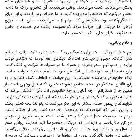
یا خوراکی می‌خریدند و خودشان می‌آوردند. هم به ما و هم میان مردم
پخش می‌کردند. کمک می‌کردند. وقتی می‌دیدند آن فشاری را که ما داریم
تحمل می‌کنیم که صحنه را مدیریت کنیم، با ما همراهی می‌کردند و این برای
ما دلگرم‌کننده بود. تشکر‌هایی که مردم از ما می‌کردند، خیلی باعث انرژی
گرفتن ما می‌شد. این حرکت مردم که همیشه پشت هم هستند و حامی
همدیگرند، خیلی جای شکر و تحسین دارد.
و کلام پایانی...
تیم حمایت روانی سحر برای عضوگیری یک محدودیتی دارد. وقتی این تیم
شکل گرفت، خیلی از بچه‌های امدادگر دیگرمان هم بودند که مشتاق بودند
بیایند و عضو تیم سحر بشوند و همراه ما در عملیات‌ها شرکت و کمک کنند.
ولی به خاطر محدودیت، این امکانش نبود که تمام خانم‌ها بتوانند بیایند.
اینکه خانم‌های ما مشتاق هستند در این حوادث و اتفاقات کمک کنند و پا به
پای آقایان امدادگر در صحنه حاضر بشوند، خیلی نکته قابل‌توجهی است. از
همین جا از همکارانم – چه آقایان و چه خانم‌های امدادگر – تشکر می‌کنم که
همیشه بدون اینکه خودشان را در نظر بگیرند که الان کار دارند، زندگی دارند،
شرایط‌شان چطور است، بیشتر به این فکر می‌کنند که بتوانند یک کمکی بکنند
و از این علمی که آموخته‌اند به مردم‌شان خدمت کنند. بعد از جنگ، اعتماد
مردم به جمعیت هلال‌احمر کلاً بیشتر شده است. مردم خیلی از سازمان
جوانان هلال‌احمر و کار‌هایی که می‌کرد، مخصوصاً تیم حمایت روانی سحر
استقبال و از ما با روی خوش تشکر و قدردانی می‌کردند. مثلاً می‌گفتند:
«حضورتان واقعاً تأثیرگذار بود.» این واقعاً ما را خوشحال می‌کرد که مردم از