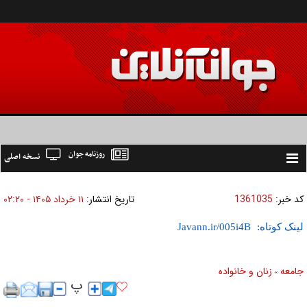
روزنامه جوان
نسخه اصلی
Toggle
navigation
کد خبر:
1361035
تاریخ انتشار:
۱۱ خرداد ۱۴۰۵ - ۰۲:۲۰
لینک کوتاه:
جامعه
زنان و خانواده
»