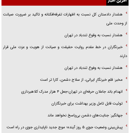
آخرین اخبار
گفتگوی دکتر اخوان مدیرمسئول روزنامه جوان با برنامه تلویزیونی «نبرد
هشدار دادستان کل نسبت به اظهارات تفرقه‌افکنانه و تاکید بر ضرورت صیانت
هرمز»
از وحدت ملی
امام حسین (ع) کشته سیرت‌های عصر جاهلی شد
هشدار نسبت به وقوع تندباد در تهران
فریاد‌ها و ناله‌های دوستان مبارزدلم را آتش می‌زد
خبرنگاران در خط مقدم روایت حقیقت و صیانت از هویت و عزت ملی قرار
دارند
هشدار نسبت به وفوع تندباد در تهران
مخبر: قلمِ خبرنگارِ ایرانی، از سلاح دشمن، کارا تر است
انهدام باند جاعلان حرفه‌ای در تهران؛جعل ۴ هزار مدرک کلاهبرداری
توئیت قابل تامل وزیر بهداشت برای خبرنگاران
جهانگیر: جنایت‌های دشمن بی‌پاسخ نخواهد ماند
پیش‌بینی وضعیت جوی ۵ روز آینده؛ موج جدید ناپایداری جوی در راه است