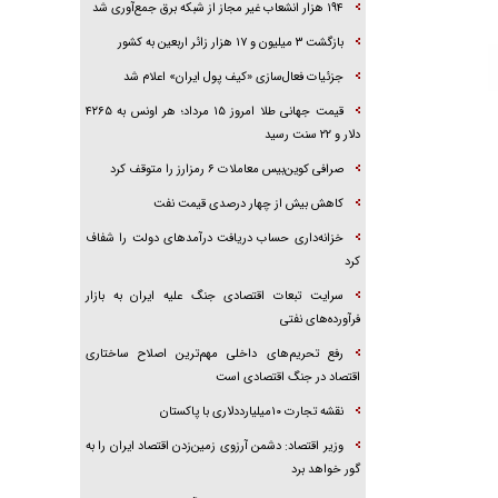
۱۹۴ هزار انشعاب غیر مجاز از شبکه برق جمع‌آوری شد
بازگشت ۳ میلیون و ۱۷ هزار زائر اربعین به کشور
جزئیات فعال‌سازی «کیف پول ایران» اعلام شد
قیمت جهانی طلا امروز ۱۵ مرداد؛ هر اونس به ۴۲۶۵
دلار و ۲۲ سنت رسید
صرافی کوین‌بیس معاملات ۶ رمزارز را متوقف کرد
کاهش بیش از چهار درصدی قیمت نفت
خزانه‌داری حساب دریافت درآمد‌های دولت را شفاف
کرد
سرایت تبعات اقتصادی جنگ علیه ایران به بازار
فرآورده‌های نفتی
رفع تحریم‌های داخلی مهم‌ترین اصلاح ساختاری
اقتصاد در جنگ اقتصادی است
نقشه تجارت ۱۰میلیارددلاری با پاکستان
وزیر اقتصاد: دشمن آرزوی زمین‌زدن اقتصاد ایران را به
گور خواهد برد