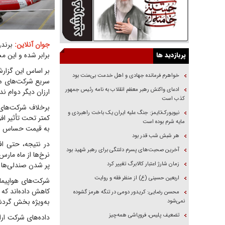
جوان آنلاین:
پربازدید ها
برابر شده و این مس
خواهرم فرمانده جهادی و اهل خدمت بی‌منت بود
سریع شرکت‌های هو
ادعای واکنش رهبر معظم انقلاب به نامه رئیس جمهور
ارزان دیگر دوام ندا
کذب است
برخلاف شرکت‌های 
نیویورک‌تایمز: جنگ علیه ایران یک باخت راهبردی و
کمتر تحت تأثیر اف
مایه شرم بوده است
به قیمت حساس است
هر شبش شب قدر بود
در نتیجه، حتی ا
آخرین صحبت‌های پسرم دلتنگی برای رهبر شهید بود
نرخ‌ها از ماه مار
زمان شارژ اعتبار کالابرگ تغییر کرد
پر شدن صندلی‌ها 
اربعین حسینی (ع) از منظر فقه و روایت
کاهش داده‌اند که 
محسن رضایی: کریدور دومی در تنگه هرمز گشوده
به‌ویژه بخش گردش
نمی‌شود
تضعیف پلیس، فروپاشی همه‌چیز