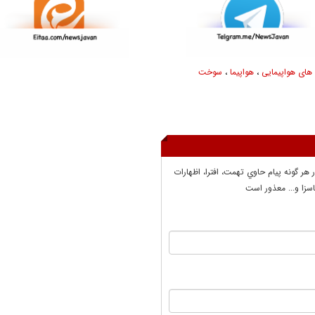
ای هواپیمایی
،
هواپیما
،
سوخت
ر هر گونه پيام حاوي تهمت، افترا، اظهارات
سزا و... معذور است