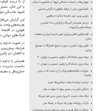
یهودی‌ها در ادبیات داستانی اروپا؛ از شکسپیر تا دیکنز
با این حال، بسیاری
کنوانسیون خزر، از ابهام حقوقی تا نگرانی امنیتی
کمبود نقدینگی مواج
رایزنی وزیر امور خارجه ایتالیا با عراقچی
این گزارش می‌افز
دردسر همزمان آمریکا و اوکراین با ته کشیدن
هزینه‌های واحد من
موشک‌های پاتریوت
هوایی در اقتصاد 
گفت‌وگوی تلفنی وزرای امور خارجه ایران و سلطنت
کمک‌های دولتی به‌
عمان
در صورت تداوم بحر
تغییر رویه دشمن در ترور از شیخ فضل‌الله تا مصباح
شرایط، پیش‌بینی می
یزدی
با کاهش دو رقمی 
پیاده روی جاماندگان اربعین حسینی در تهران - ۲
همزمان با تداوم ت
پیاده روی جاماندگان اربعین حسینی در تهران - ۱
نخست مدیریت بحرا
حمل‌ونقل و معیشت 
جزئیات شکنجه‌هایم فراتر از آن است که در بیان
بگنجد!
ترامپ دوباره به پشت میانجی‌ها خزید
دلتنگی نکرد و در مسیر جهاد تا شهادت ماند
تنگه ملک ماست | این‌بار بدون حتی نظر امریکا
بازتاب روزنامه جوان ۱۵ مرداد در شبکه خبر
مذاکرات تنگه هرمز با عمان دوجانبه است؛ موضوعات