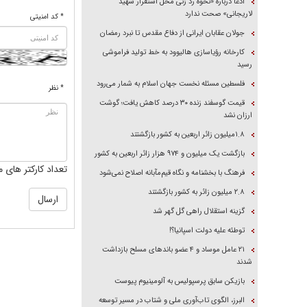
ادعا درباره «نحوه رد زنی محل استقرار شهید
لاریجانی» صحت ندارد
* کد امنیتی
جولان عقابان ایرانی از دفاع مقدس تا نبرد رمضان
کارخانه رؤیاسازی هالیوود به خط تولید فراموشی
رسید
فلسطین مسئله نخست جهان اسلام به شمار می‌رود
* نظر
قیمت گوسفند زنده ۳۰ درصد کاهش یافت؛ گوشت
ارزان نشد
۱.۸میلیون زائر اربعین به کشور بازگشتند
بازگشت یک میلیون و ۹۷۴ هزار زائر اربعین به کشور
تعداد کارکتر های م
فرهنگ با بخشنامه و نگاه قیم‌مآبانه اصلاح نمی‌شود
۲.۸ میلیون زائر به کشور بازگشتند
گزینه استقلال راهی گل گهر شد
توطئه علیه دولت اسپانیا؟!
۲۱ عامل موساد و ۴ عضو باند‌های مسلح بازداشت
شدند
بازیکن سابق پرسپولیس به آلومینیوم پیوست
البرز، الگوی تاب‌آوری ملی و شتاب در مسیر توسعه