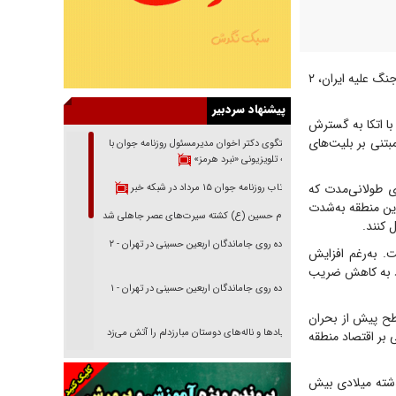
برندن سوبی، تحلیلگر هوانوردی طی گزارشی نوشت که بهای سوخت جت از زمان آغاز جنگ علیه ایران، ۲
پیشنهاد سردبیر
نوب شرق آسیا طی ۲ دهه و نیم گذشته با اتکا به گسترش
تنی بر بلیت‌های
گفتگوی دکتر اخوان مدیرمسئول روزنامه جوان با
برنامه تلویزیونی «نبرد هرمز»
ی طولانی‌مدت که
بازتاب روزنامه جوان ۱۵ مرداد در شبکه خبر
این منطقه به‌شدت
امام حسین (ع) کشته سیرت‌های عصر جاهلی شد
 کنند.
پیاده روی جاماندگان اربعین حسینی در تهران - ۲
 به‌رغم افزایش
ارد به کاهش ضریب
پیاده روی جاماندگان اربعین حسینی در تهران - ۱
خود را نسبت به سطح پیش از بحران
فریاد‌ها و ناله‌های دوستان مبارزدلم را آتش می‌زد
 بر اقتصاد منطقه
تغییر رویه دشمن در ترور از شیخ فضل‌الله تا مصباح
یزدی
شرکت‌ها در سال گذشته میلادی بیش