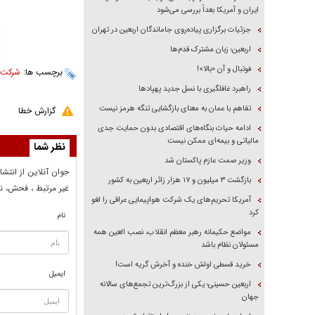
ایران و آمریکا بعداً بررسی می‌شود
جزئیات برگزاری پیاده‌روی جاماندگان اربعین در تهران
اربعین؛ زبان مشترک قدم‌ها
فوتبال و آن «بالا»!
برچسب ها:
شرکت ه
راهبرد غافلگیری با نسل جدید پهپاد‌ها
تفاهم با عمان به معنای بازگشایی تنگه هرمز نیست
گزارش خطا
ادامه حیات بنگاه‌های اقتصادی بدون حمایت جدی
مالیاتی و بیمه‌ای ممکن نیست
نظر شما
وزیر صمت عازم پاکستان شد
جوان آنلاين از انتشا
بازگشت ۳ میلیون و ۱۷ هزار زائر اربعین به کشور
غير مرتبط ، فحش، نا
آمریکا تحریم‌های یک شرکت هواپیمایی عراقی را لغو
کرد
نام
مواضع حکیمانه رهبر معظم انقلاب، نصب العین همه
مسئولان نظام باشد
خرید قسطی اولش خنده و آخرش گریه است!
ایمیل
اربعین حسینی؛ یکی از بزرگ‌ترین تجمع‌های سالانه
جهان