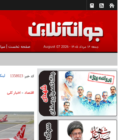
|
صفحه نخست
سیا
جمعه ۱۶ مرداد ۱۴۰۵ -
2026 August 07
لینک
کد خبر:
1358923
اقتصاد
اخبار کلی
»