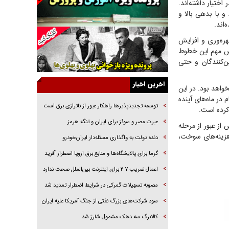
طقه را در اختیار داشته‌اند.
خرید قسطی اولش خنده و آخرش گریه است!
 و با بدهی بالا و
فوتبال و آن «بالا»!
اند.
راهبرد غافلگیری با نسل جدید پهپاد‌ها
ره‌وری و افزایش
نقش مهم این خطوط
جنجال پزشکان تقلبی در صنعت زیبایی
ن‌کنندگان و حتی
یهودی‌ها در ادبیات داستانی اروپا؛ از شکسپیر تا
دیکنز
آخرین اخبار
واهد بود. در این
گفت‌وگو با خواهر یکی از شهدای جنگ رمضان/
 در ماه‌های آینده
خواهرم فرمانده جهادی و اهل خدمت بی‌منت بود
توسعه تجدیدپذیر‌ها راهکار عبور از ناترازی برق است
کرده است.
جزئیات شکنجه‌هایم فراتر از آن است که در بیان
عبرت مصر و سوئز برای ایران و تنگه هرمز
از عبور از مرحله
بگنجد!
هزینه‌های سوخت،
دنده دولت به واگذاری مسئله‌دار ایران‌خودرو
گزارش «جوان» از قوانین سخت‌گیرانه ۶ قاره در
گرما برای پالایشگاه‌ها و منابع برق اروپا اضطرار آفرید
برابر یورش به پاسگاه‌های پلیس
اعمال ضریب ۲.۷ برای اینترنت بین‌الملل صحت ندارد
مصوبه تسهیلات گمرکی در شرایط اضطرار تمدید شد
سود شرکت‌های بزرگ نفتی از جنگ آمریکا علیه ایران
کالابرگ سه دهک مشمول شارژ شد