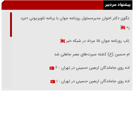
پیشنهاد سردبیر
گفتگوی دکتر اخوان مدیرمسئول روزنامه جوان با برنامه تلویزیونی «نبرد
هرمز»
بازتاب روزنامه جوان ۱۵ مرداد در شبکه خبر
امام حسین (ع) کشته سیرت‌های عصر جاهلی شد
پیاده روی جاماندگان اربعین حسینی در تهران - ۲
پیاده روی جاماندگان اربعین حسینی در تهران - ۱
فریاد‌ها و ناله‌های دوستان مبارزدلم را آتش می‌زد
تغییر رویه دشمن در ترور از شیخ فضل‌الله تا مصباح یزدی
خرید قسطی اولش خنده و آخرش گریه است!
فوتبال و آن «بالا»!