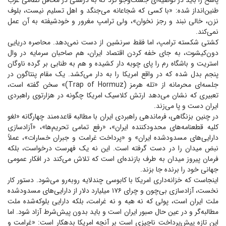
پاسخ را باید در توصیه‌ای جست‌و‌جو کرد که به درستی در محافل نظامی غرب
طنین‌انداز شده: «با کسی که شجاعانه می‌جنگد و اهل تسلیم نیست، بلوف
نزن، خالی نبند و رجز نخوان»، ولی ترامپ مغرور و خودشیفته به آن عمل
نمی‌کند.
کشتی شکسته ترامپ، اما فقط سرنشین از دست نمی‌دهد. محاصره دریایی
دون‌کیشوت، به جای خفه کردن اقتصاد ایران، هم صاحبان سرمایه در وال
استریت و باشگاه رم را پای چوبه دار کشیده و هم به طنابی بر گرده ناوگان
پنجم بدل شده که در واقع امریکا را به دار می‌کشد. یک مقام پنتاگون در
جلسه‌ای محرمانه از «تله هرمز (Trap of Hormuz)» سخن گفته است،
تعبیری که نشان می‌دهد ارتش کلاسیک امریکا چگونه در هزارتوی راهبردی
ایران دست و پا می‌زند.
در چنین بزنگاهی، فرماندهی راهبردی ایران با مطالبه قاعده‌مند چهارگانه «لغو
کلیه قطعنامه‌های محدودکننده ایران»، «رفع تمامی تحریم‌ها»، «آزادسازی
دارایی‌های مسدودشده ایران» و «پرداخت غرامت و جبران خسارات»، عملاً
نبض میدان را در دست گرفته است. این نه یک فهرست درخواست، بلکه
فرمان پیروز میدان به طرف بازنده‌ای است که تلاش می‌کند در افکار عمومی
جهانی خود را برنده جا بزند.
اینجاست که خزانه‌داری امریکا با کابوسی چندلایه روبه‌رو می‌شود. دستور کار
نخست، آزادسازی بی‌چون و چرای ۱۷۶ میلیارد دلار از دارایی‌های مسدودشده
ملت ایران است، پولی که نه هبه و نه غرامت، بلکه دارایی بلوکه‌شده ملت
مطالبه‌گر و در عین حال صبور ایران است و باید بدون پیش‌شرط آزاد شود. اما
این تازه پیش‌پرداخت ناچیزی است بر آنچه امریکا بدهکار است: «غرامت و