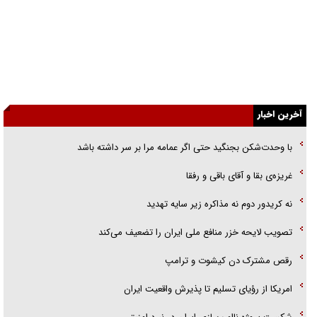
راهبرد غافلگیری با نسل جدید پهپاد‌ها
جنجال پزشکان تقلبی در صنعت زیبایی
یهودی‌ها در ادبیات داستانی اروپا؛ از شکسپیر تا دیکنز
آخرین اخبار
گفت‌وگو با خواهر یکی از شهدای جنگ رمضان/ خواهرم فرمانده جهادی و
اهل خدمت بی‌منت بود
با وحدت‌شکن بجنگید حتی اگر عمامه مرا بر سر داشته باشد
جزئیات شکنجه‌هایم فراتر از آن است که در بیان بگنجد!
غریزه‌ی بقا و آقای باقی و رفقا
گزارش «جوان» از قوانین سخت‌گیرانه ۶ قاره در برابر یورش به پاسگاه‌های
نه کریدور دوم نه مذاکره زیر سایه تهدید
پلیس
تصویب لایحه خزر منافع ملی ایران را تضعیف می‌کند
رقص مشترک دن کیشوت و ترامپ
امریکا از رؤیای تسلیم تا پذیرش واقعیت ایران