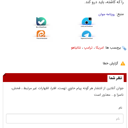
را که کاشته، باید درو کند.
منبع:
روزنامه جوان
برچسب ها:
امریکا
،
ترامپ
،
نتانیاهو
گزارش خطا
نظر شما
جوان آنلاين از انتشار هر گونه پيام حاوي تهمت، افترا، اظهارات غير مرتبط ، فحش،
ناسزا و... معذور است
نام