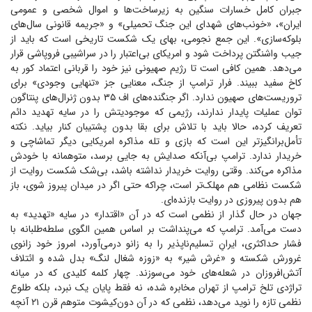
جبران کامل خسارات سنگین به زیرساخت‌ها و اموال شخصی و عمومی
ایران»، «خونب‌های شهدای این جنگ تحمیلی» و «جریمه قانونی سال‌های
بلوکه‌سازی». این جمع نجومی، بهای یک شکست تاریخی است که باید از
جیب واشنگتن پرداخت شود و امریکای بی‌اعتبار را در سراشیبی فروپاشی قرار
می‌دهد. همین کافی است تا رژیم صهیونی نیز خود را قربانی اعتماد کور به
کاخ سفید ببیند. فرار ترامپ از جنگ، معنایی جز «تنهایی وجودی» برای
تروریست‌های صهیون ندارد. اگر جنگنده‌های اف ۳۵ بدون ژنرال‌های پنتاگون
توان عملیات پایدار ندارند، رژیمی که موجودیتش را در سایه تهدید دائم
تعریف کرده، حالا باید با تلاش برای بقا بدون پشتیبان کنار بیاید. نکته
تأمل‌برانگیزتر این است که بازی و تله مذاکره امریکایی دیگر تماشاچی و
خریدار ندارد. ترامپ بی‌آنکه صدایش به جایی برسد، متوهمانه با خودش
مذاکره می‌کند. وقتی روایت خریدار نداشته باشد، بی‌شک شکست روایت از
شکست نظامی هم مهلک‌تر است، چراکه حتی اگر در میدان پیروز شوی، باز
هم بدون پیروزی در روایت بازنده‌ای.
جهان در حال گذار از نظمی است که در آن «اقتدار» در سایه «تهدید» به
دست می‌آمد. ترامپ که می‌پنداشت بر اساس همین الگوی سلطه‌طلبانه با
فشار حداکثری، ایرانِ تسلیم‌ناپذیر را به زانو درمی‌آورد، امروز خود زانوی
غرورش شکسته و «غرش شیر» به «زوزه شغال لنگ» بدل شده و ائتلاف
آتش‌افروزان در شعله‌های خود می‌سوزند. چهار کلمه کلیدی که در میانه
تراژدی تلخ ترامپ از تهران مخابره شده، نه فقط پایان یک نبرد، بلکه طلوع
نظمی تازه را نوید می‌دهد، نظمی که در آن دون‌کیشوت متوهم قرن ۲۱ آنچه