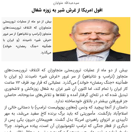
سیدعبدالله متولیان
افول امریکا از غرش شیر به زوزه شغال
بیش از دو ماه از عملیات تروریستی
متجاوزان که ائتلاف تروریست‌های
متجاوز (ترامپ و نتانیاهو) از سر غرور
«غرش شیر» نامیدند (و ایران با
طمأنینه «جنگ رمضان» خواند)
می‌گذرد.
بیش از دو ماه از عملیات تروریستی متجاوزان که ائتلاف تروریست‌های
متجاوز (ترامپ و نتانیاهو) از سر غرور «غرش شیر» نامیدند (و ایران با
طمأنینه «جنگ رمضان» خواند) می‌گذرد. عملیاتی که قرار بود ظرف ۷۲ ساعت
کار ایران را تمام کند، اما اکنون آن شیر غران به شغال زوزه‌کش و لاشخوری
تبدیل شده که در تله‌ای گرفتار آمده و تقلا‌ها و تلاش‌های مذبوحانه، حاصلی
جز فرورفتن بیشتر در باتلاق خودساخته ندارد.
داستان از آنجا پیچید که ونس (معاون پوپولیست ترامپ) با دستانی خالی از
اسلام‌آباد بازگشت. مأموریتی که باید برگ برنده کاخ سفید می‌شد، به مهر
تأییدی بر انزوای راهبردی امریکا بدل گشت. هم‌پیمانان دیروز، یکی پس از
دیگری از قطار جنگی که ترامپ لکوموتیوران آن است، پیاده می‌شوند. چرا؟