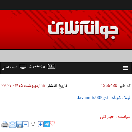
روزنامه جوان
نسخه اصلی
Toggle
navigation
کد خبر:
1356480
تاریخ انتشار:
۱۵ ارديبهشت ۱۴۰۵ - ۲۳:۲۰
لینک کوتاه:
سیاست
اخبار کلی
»