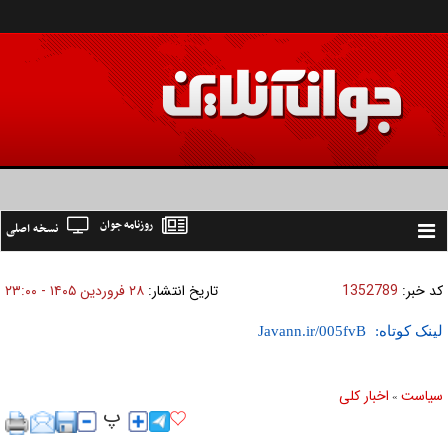
روزنامه جوان
نسخه اصلی
Toggle
navigation
کد خبر:
1352789
تاریخ انتشار:
۲۸ فروردين ۱۴۰۵ - ۲۳:۰۰
لینک کوتاه:
سیاست
اخبار کلی
»