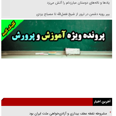
فریاد‌ها و ناله‌های دوستان مبارزدلم را آتش می‌زد
تغییر رویه دشمن در ترور از شیخ فضل‌الله تا مصباح یزدی
خرید قسطی اولش خنده و آخرش گریه است!
فوتبال و آن «بالا»!
راهبرد غافلگیری با نسل جدید پهپاد‌ها
جنجال پزشکان تقلبی در صنعت زیبایی
یهودی‌ها در ادبیات داستانی اروپا؛ از شکسپیر تا دیکنز
گفت‌وگو با خواهر یکی از شهدای جنگ رمضان/ خواهرم فرمانده جهادی و
اهل خدمت بی‌منت بود
آخرین اخبار
جزئیات شکنجه‌هایم فراتر از آن است که در بیان بگنجد!
گزارش «جوان» از قوانین سخت‌گیرانه ۶ قاره در برابر یورش به پاسگاه‌های
مشروطه نقطه عطف بیداری و آزادی‌خواهی ملت ایران بود