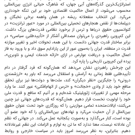
استراتژیک‌ترین گذرگاه‌های آبی جهان، که شاهرگ حیاتی انرژی بین‌المللی
محسوب می‌شود، از اعمال حاکمیت اقتصادی خود بر این تنگه خودداری
می‌کرد. این انتخاب منفعلانه ریشه در همان واهمه برخی نخبگان و
دیپلمات‌ها از نقض هنجار‌های تحمیلی بین‌المللی در مورد «عبور ترانزیت» در
کنوانسیون حقوق دریا‌ها و ترس از برخورد نظامی قدرت‌های بزرگ داشت.
این کم‌رویی راهبردی را می‌توان مصداقی آشکار از «تأییدطلبی سیاسی» در
برابر ساختار قدرت جهانی دانست. با این همه، تحولات اخیر و تغییر موازنه
قدرت در منطقه، ایران را به‌سوی عبور از این پارادایم سوق داد و با ورود به فاز
اعمال حاکمیت و دریافت عوارض در ازای «ارائه خدمات ایمنی و ناوبری»،
پرده این کم‌رویی تاریخی را پاره کرد.
این چرخش راهبردی نشان می‌دهد که همان‌گونه که فرد گرفتار در دام
تأییدطلبی فقط زمانی به آرامش و استقلال می‌رسد که باور به «ارزشمندی
درونی» را جایگزین «نظر دیگران» کند، ملت‌ها و دولت‌ها نیز برای تحقق
منافع خود باید از وادی «خجالت» و «ترس از اتهام‌افکنی» عبور کنند. ما وارد
مرحله مهمی از تغییرات ژئوپلیتیک شده‌ایم و بر آنیم که منافع و قدرت ملی
خود را اولویت نخست قرار دهیم. همان‌گونه که قدرت‌های جهانی نیز چنین
می‌کنند؛ ایالات‌متحده تمامی موازینی را که روزگاری خود تحت عنوان حقوق
بین‌الملل از آن حمایت می‌کرد و نهاد‌های بین‌المللی‌ای را که خود عضو آن
بوده است، کنار می‌گذارد و به‌صورت یکجانبه عمل می‌کند. در جهانی که نظم
آن عادلانه نیست، معنا ندارد که ما تن به لوازم و الزامات این نظم غیرعادلانه
دهیم. بنابراین، به نظر می‌رسد امروز باید در سیاست خارجی و روابط