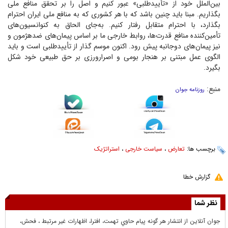
بین‌الملل خود از «تأییدطلبی» عبور کنیم و اصل را بر تحقق منافع ملی
بگذاریم. مبنا باید چنین باشد که با هر کشوری که به منافع ملی ایران احترام
بگذارد، با احترام متقابل رفتار کنیم. به‌جای الحاق به کنوانسیون‌های
تأمین‌کننده منافع قدرت‌ها، روابط خارجی ما بر اساس پیمان‌های ضدهژمون و
نیز پیمان‌های دوجانبه پیش رود. اکنون موسم گذار از تأییدطلبی است و باید
الگوی عمل مبتنی بر هنجار بومی و اصرارورزی بر حق طبیعی خود شکل
بگیرد.
منبع:
روزنامه جوان
برچسب ها:
تعارض
،
سیاست خارجی
،
استراتژیک
گزارش خطا
نظر شما
جوان آنلاين از انتشار هر گونه پيام حاوي تهمت، افترا، اظهارات غير مرتبط ، فحش،