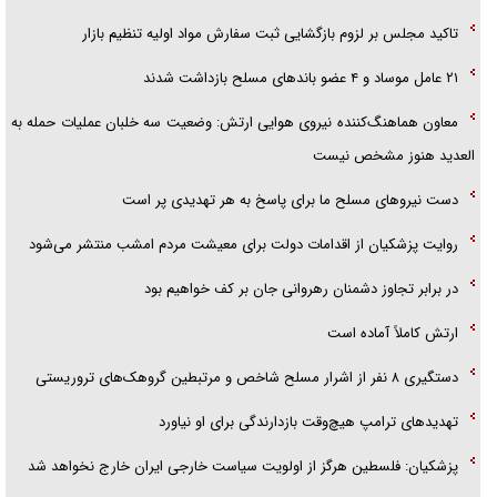
پلیس
تاکید مجلس بر لزوم بازگشایی ثبت سفارش مواد اولیه تنظیم بازار
تحلیل ابعاد پیام رهبر انقلاب به حزب‌الله/ مقاومت نقشه راه آینده غرب آسیا
۲۱ عامل موساد و ۴ عضو باند‌های مسلح بازداشت شدند
معاون هماهنگ‌کننده نیروی هوایی ارتش: وضعیت سه خلبان عملیات حمله به
العدید هنوز مشخص نیست
دست نیرو‌های مسلح ما برای پاسخ به هر تهدیدی پر است
روایت پزشکیان از اقدامات دولت برای معیشت مردم امشب منتشر می‌شود
در برابر تجاوز دشمنان رهروانی جان بر کف خواهیم بود
ارتش کاملاً آماده است
دستگیری ۸ نفر از اشرار مسلح شاخص و مرتبطین گروهک‌های تروریستی
تهدید‌های ترامپ هیچ‌وقت بازدارندگی برای او نیاورد
پزشکیان: فلسطین هرگز از اولویت سیاست خارجی ایران خارج نخواهد شد