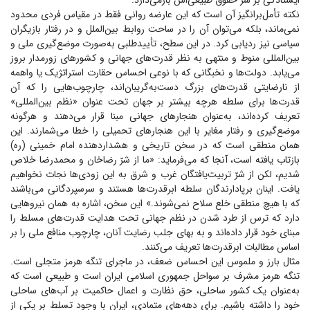
ایستادگی بر سر حقوق طبیعی‌اش بازمی‌دارد.
نکته تأمل‌برانگیز آن است که این عارضه روانی فقط در مقیاس فردی محدود
نمی‌ماند، بلکه می‌توان آن را در ساحت روابط بین‌الملل و در رفتار بازیگران
سیاسی نیز ردیابی کرد. در این سطح، تأییدطلبی به‌صورت موضع‌گیری ملی و
بین‌المللی منوط و منتهی به نظر قدرت‌های جهانی و کشور‌های زورمدار بروز
می‌یابد. دولت‌ها و نخبگانی که با نوعی احساس حقارت استراتژیک یا واهمه
از نارضایتی قدرت‌های بزرگ دست‌به‌گریبان‌اند، چارچوب‌هایی را که آن
قدرت‌ها برای سلطه هرچه بیشتر بر جهان تحت عنوان «نظم بین‌المللی»
تعریف کرده‌اند، به‌عنوان هنجار‌های جهانی مبنا قرار می‌دهند و هرگونه
موضع‌گیری و رفتار مغایر با این هنجار‌های تحمیلی را خطا می‌شمارند. این
همان منطقی است که در سخن تاریخی و هشداردهنده امام خمینی (ره)
بازتاب یافته است، آنجا که می‌فرماید: «ما از شرّ رضاخان و محمدرضا خلاص
شدیم، لکن از شرّ تربیت‌یافتگان غرب و شرق به این زودی‌ها نجات نخواهیم
یافت. اینان برپادارندگان سلطه ابرقدرت‌ها هستند و سرسپردگانی می‌باشند
که با هیچ منطقی خلع سلاح نمی‌شوند.» این سخن، اشاره به همان نیرو‌هایی
دارد که ترس از طرد شدن در نظم جهانی تحت هدایت قدرت‌های مسلط را
مبنای خود قرار داده‌اند و به بهای جلب رضایت آنان، چارچوب منافع ملی را بر
اساس مطالبات ابرقدرت‌ها تعریف می‌کنند.
مثال بارز و ملموس این احساس ضعف، در ماجرای تنگه هرمز متجلی است.
تنگه هرمز مشرف بر سواحل جمهوری اسلامی ایران است و طبیعی است که
به‌عنوان یک کشور ساحلی، حق نظارت و اعمال حاکمیت بر آب‌های ساحلی
خود را داشته باشیم. برای دهه‌های متمادی، ایران با وجود تسلط بر یکی از