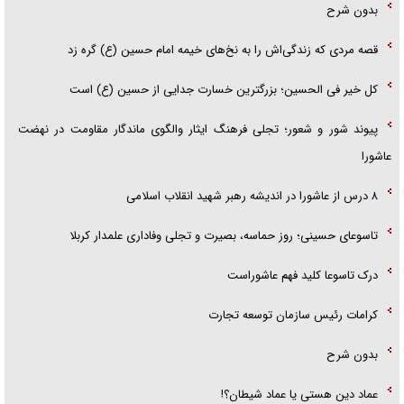
بدون شرح
قصه مردی که زندگی‌اش را به نخ‌های خیمه امام حسین (ع) گره زد
کل خیر فی الحسین؛ بزرگترین خسارت جدایی از حسین (ع) است
پیوند شور و شعور؛ تجلی فرهنگ ایثار والگوی ماندگار مقاومت در نهضت
عاشورا
۸ درس از عاشورا در اندیشه رهبر شهید انقلاب اسلامی
تاسوعای حسینی؛ روز حماسه، بصیرت و تجلی وفاداری علمدار کربلا
درک تاسوعا کلید فهم عاشوراست
کرامات رئیس سازمان توسعه تجارت
بدون شرح
عماد دین هستی یا عماد شیطان؟!