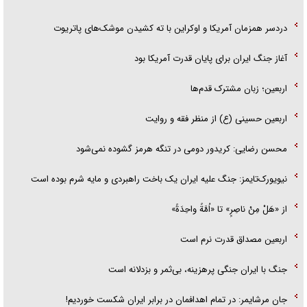
دردسر همزمان آمریکا و اوکراین با ته کشیدن موشک‌های پاتریوت
آغاز جنگ ایران برای پایان قدرت آمریکا بود
اربعین؛ زبان مشترک قدم‌ها
اربعین حسینی (ع) از منظر فقه و روایت
محسن رضایی: کریدور دومی در تنگه هرمز گشوده نمی‌شود
نیویورک‌تایمز: جنگ علیه ایران یک باخت راهبردی و مایه شرم بوده است
از «هَلْ مِنْ ناصِرٍ» تا «اُمَّةً واحِدَةً»
اربعین مصداق قدرت نرم است
جنگ با ایران جنگی پرهزینه، بی‌ثمر و بزدلانه است
جان مرشایمر: در تمام اهدافمان در برابر ایران شکست خوردیم!