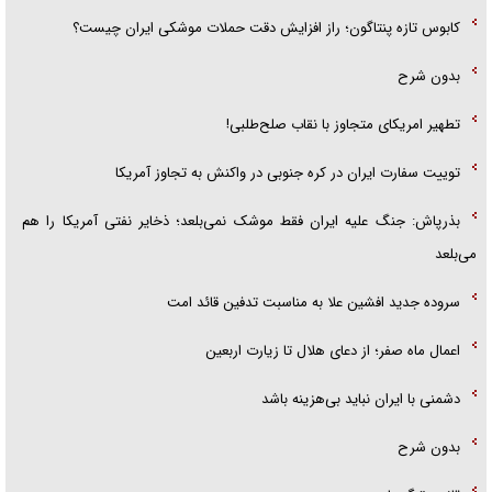
کابوس تازه پنتاگون؛ راز افزایش دقت حملات موشکی ایران چیست؟
بدون شرح
تطهیر امریکای متجاوز با نقاب صلح‌طلبی!
توییت سفارت ایران در کره جنوبی در واکنش به تجاوز آمریکا
بذرپاش: ‏جنگ علیه ایران فقط موشک نمی‌بلعد؛ ذخایر نفتی آمریکا را هم
می‌بلعد
سروده جدید افشین علا به مناسبت تدفین قائد امت
اعمال ماه صفر؛ از دعای هلال تا زیارت اربعین
دشمنی با ایران نباید بی‌هزینه باشد
بدون شرح