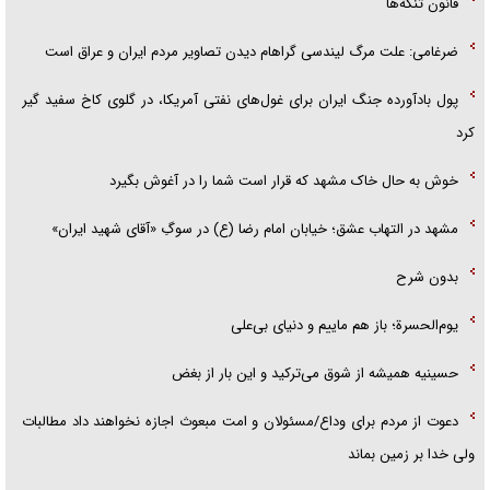
قانون تنگه‌ها
ضرغامی: علت مرگ لیندسی گراهام دیدن تصاویر مردم ایران و عراق است
پول بادآورده جنگ ایران برای غول‌های نفتی آمریکا، در گلوی کاخ سفید گیر
کرد
خوش به حال خاک مشهد که قرار است شما را در آغوش بگیرد
مشهد در التهاب عشق؛ خیابان امام رضا (ع) در سوگِ «آقای شهید ایران»
بدون شرح
یوم‌الحسرة؛ باز هم ماییم و دنیای بی‌علی
حسینیه همیشه از شوق می‌ترکید و این بار از بغض
دعوت از مردم برای وداع/مسئولان و امت مبعوث اجازه نخواهند داد مطالبات
ولی خدا بر زمین بماند