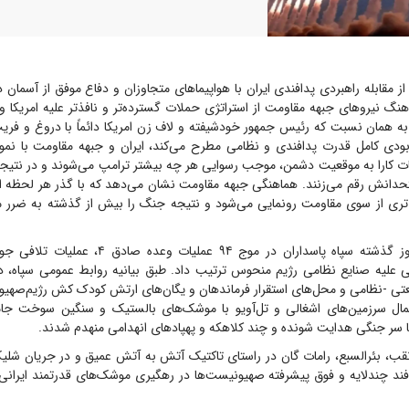
 مقابله راهبردی پدافندی ایران با هواپیما‌های متجاوزان و دفاع موفق از آسمان 
 نیرو‌های جبهه مقاومت از استراتژی حملات گسترده‌تر و نافذتر علیه امریکا و 
به همان نسبت که رئیس جمهور خودشیفته و لاف زن امریکا دائماً با دروغ و فریب
ابودی کامل قدرت پدافندی و نظامی مطرح می‌کند، ایران و جبهه مقاومت با نم
ات کارا به موقعیت دشمن، موجب رسوایی هر چه بیشتر ترامپ می‌شوند و در نت
متحدانش رقم می‌زنند. هماهنگی جبهه مقاومت نشان می‌دهد که با گذر هر لحظه ا
ری از سوی مقاومت رونمایی می‌شود و نتیجه جنگ را بیش از گذشته به ضرر م
در همین راستا، روز گذشته سپاه پاسداران در موج ۹۴ عملی
ی علیه صنایع نظامی رژیم منحوس ترتیب داد. طبق بیانیه روابط عمومی سپاه، در 
نعتی -نظامی و محل‌های استقرار فرماندهان و یگان‌های ارتش کودک کش رژیم‌صهیو
مال سرزمین‌های اشغالی و تل‌آویو با موشک‌های بالستیک و سنگین سوخت جا
 سر جنگی هدایت شونده و چند کلاهکه و پهپاد‌های انهدامی منهدم شدند.
نقب، بئرالسبع، رامات گان در راستای تاکتیک آتش به آتش عمیق و در جریان شلی
افند چندلایه و فوق پیشرفته صهیونیست‌ها در رهگیری موشک‌های قدرتمند ایران