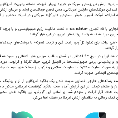
مارس» ارتش تروریستی امریکا در جزیره بوبیان کویت، سامانه پاتریوت امریکایی
ندگان موشک‌های مارکس امریکایی، محل تجمع فرماندهان ارشد و مربیان ارتش 
ه امارات، شرکت فناوری هوش مصنوعی «اوراکل» امریکایی در امارات بخشی از 
یک فروند کشتی تجاری با نام تجاری «mcs ishika» تحت مالکیت رژیم صهیونیستی 
رین مورد هدف قدرتمند پرتابه‌های نیروی دریایی قرار گرفتند.
بنی براک، پتح تیکوا، تل‌آویو، رامات گان و کریات شمونه» با موشک‌های چندکلا
ر گرفتند.
پیش از این عملیات ها، ایران در موج ۹۳ اهدافی در شمال و قلب سرزمین‌های اشغالی را م
 و پشتیبانی رزمی صهیونیست‌ها در الجلیل غربی، حیفا، کفرکنا و کرایوت، مورد
ز به صورت عملیات مشترک با مقاومت اسلامی و ترکیبی از موشک‌های سوخت جامد و
هپاد‌های انهدامی صورت گرفت.
لیون دلار را منتشر کردند. در این گزارش آمده است، بالگرد گرانقیمت امریکایی مذکور با 
ویت هدف قرار گرفت و منهدم شد. بر اساس این گزارش، این بالگرد نقش محوری 
کمک رسانی به نظامیان ارتش امریکا در منطقه ایفا می‌کرد.