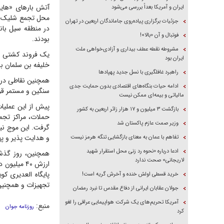
آتش بار‌های «های
ایران و آمریکا بعداً بررسی می‌شود
محل تجمع شلیک کن
جزئیات برگزاری پیاده‌روی جاماندگان اربعین در تهران
در منطقه سیل بان
فوتبال و آن «بالا»!
بودند.
مشروطه نقطه عطف بیداری و آزادی‌خواهی ملت
ایران بود
خلیفه بن سلمان بح
راهبرد غافلگیری با نسل جدید پهپاد‌ها
همچنین نقاطی در «
ادامه حیات بنگاه‌های اقتصادی بدون حمایت جدی
سنگین و مستمر قرا
مالیاتی و بیمه‌ای ممکن نیست
بازگشت ۳ میلیون و ۱۷ هزار زائر اربعین به کشور
حملات، مراکز تجمع
وزیر صمت عازم پاکستان شد
گرفت. این موج نی
و هدایت پذیر و پ
تفاهم با عمان به معنای بازگشایی تنگه هرمز نیست
ادعا درباره «نحوه رد زنی محل استقرار شهید
لاریجانی» صحت ندارد
ارزش ۴۰ می
پایگاه العدیری ک
خرید قسطی اولش خنده و آخرش گریه است!
تجهیزات و همچنین 
جولان عقابان ایرانی از دفاع مقدس تا نبرد رمضان
آمریکا تحریم‌های یک شرکت هواپیمایی عراقی را لغو
منبع:
روزنامه جوان
کرد