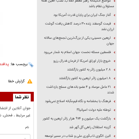
مواضع حکیمانه رهبر معظم انقلاب، نصب العین همه
مسئولان نظام باشد
آغاز جنگ ایران برای پایان قدرت آمریکا بود
قیمت گوسفند زنده ۳۰ درصد کاهش یافت؛ گوشت
ارزان نشد
اربعین حسینی؛ یکی از بزرگ‌ترین تجمع‌های سالانه
جهان
فلسطین مسئله نخست جهان اسلام به شمار می‌رود
خروج بازار اوراق امریکا از فرمان فدرال رزرو
برچسب ها:
پدافند
۲.۸ میلیون زائر به کشور بازگشتند
۱.۸میلیون زائر اربعین به کشور بازگشتند
گزارش خطا
۲۱ عامل موساد و ۴ عضو باند‌های مسلح بازداشت
شدند
نظر شما
فرهنگ با بخشنامه و نگاه قیم‌مآبانه اصلاح نمی‌شود
جوان آنلاين از انتشا
توطئه علیه دولت اسپانیا؟!
غير مرتبط ، فحش، نا
بازگشت یک میلیون و ۹۷۴ هزار زائر اربعین به کشور
گزینه استقلال راهی گل گهر شد
نام
البرز، الگوی تاب‌آوری ملی و شتاب در مسیر توسعه