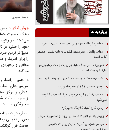
فاطمه بصیری
جوان آنلاین:
پس از
پربازدید ها
جنگ، حملات هماهنگ
می‌دهد. در واقع، 
خواهرم فرمانده جهادی و اهل خدمت بی‌منت بود
خود را مبنی بر ن
ادعای واکنش رهبر معظم انقلاب به نامه رئیس جمهور
عمیق‌تر کردن ضرب
کذب است
را برای امریکا و 
مخفی و راهبردی ت
نیویورک‌تایمز: جنگ علیه ایران یک باخت راهبردی و
می‌کند.
مایه شرم بوده است
آخرین صحبت‌های پسرم دلتنگی برای رهبر شهید بود
سرزمین‌های اشغال
اربعین حسینی (ع) از منظر فقه و روایت
نقاطی از مراکز ص
محسن رضایی: کریدور دومی در تنگه هرمز گشوده
از جنوب، مرکز، ش
نمی‌شود
خیبرشکن و عماد با
زمان شارژ اعتبار کالابرگ تغییر کرد
نقاطی در دیمونا، 
یهودی‌ها در ادبیات داستانی اروپا؛ از شکسپیر تا دیکنز
پس از ناتوانی پد
دردسر همزمان آمریکا و اوکراین با ته کشیدن
سخت قرار گرفتند.
موشک‌های پاتریوت