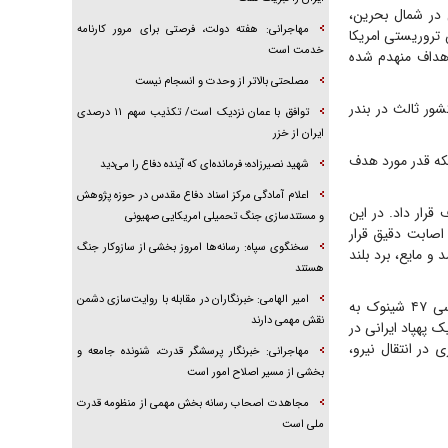
 در شمال بحرین،
مهاجرانی: هفته دولت، فرصتی برای مرور کارنامه
تروریستی امریکا
خدمت است
اهداف منهدم شده
مصلحتی بالاتر از وحدت و انسجام نیست
و با پرچم کشور ثالث در بندر
توافق با عمان نزدیک است/ تکذیب سهم ۱۱ درصدی
ایران از خزر
هکه قدر مورد هدف
شهید نصیرزاده؛ فرمانده‌ای که آینده دفاع را می‌دید
اعلام آمادگی مرکز اسناد دفاع مقدس در حوزه پژوهش
ورد هدف قرار داد. در این
و مستندسازی جنگ تحمیلی امریکایی صهیونی
 اصابت دقیق قرار
سخنگوی سپاه: رسانه‌ها امروز بخشی از سازوکار جنگ
 مایع، برد بلند
هستند
امیر الهامی: خبرنگاران در مقابله با روایت‌سازی دشمن
همچنین، روز گذشته رسانه‌های خارجی تصاویر منهدم شدن یک بالگرد امریکایی از نوع بوئینگ سی ۴۷ شینوک به
نقش مهمی دارند
یک پهپاد ایرانی در
در انتقال نیرو،
مهاجرانی: خبرنگار پرسشگر قدرت، شنونده جامعه و
بخشی از مسیر اصلاح امور است
مجاهدت اصحاب رسانه بخش مهمی از منظومه قدرت
ملی است