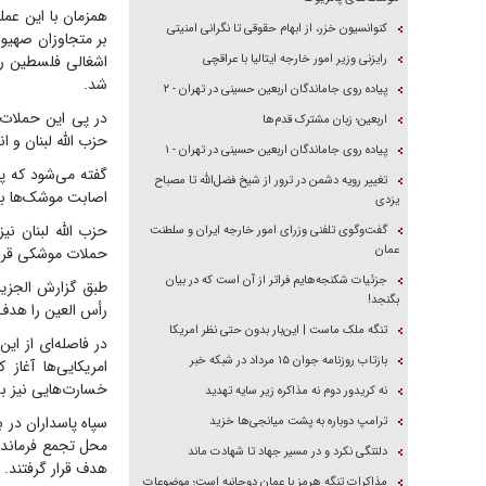
همزمان با این عمل
کنوانسیون خزر، از ابهام حقوقی تا نگرانی امنیتی
بر متجاوزان صهیو
رایزنی وزیر امور خارجه ایتالیا با عراقچی
شد.
پیاده روی جاماندگان اربعین حسینی در تهران - ۲
در پی این حملات،
اربعین؛ زبان مشترک قدم‌ها
حزب الله لبنان و 
پیاده روی جاماندگان اربعین حسینی در تهران - ۱
گفته می‌شود که پ
تغییر رویه دشمن در ترور از شیخ فضل‌الله تا مصباح
اصابت موشک‌ها به 
یزدی
حزب الله لبنان ن
گفت‌وگوی تلفنی وزرای امور خارجه ایران و سلطنت
عمان
حملات موشکی قرار
جزئیات شکنجه‌هایم فراتر از آن است که در بیان
طبق گزارش الجزیر
بگنجد!
رأس العین را هدف 
تنگه ملک ماست | این‌بار بدون حتی نظر امریکا
بازتاب روزنامه جوان ۱۵ مرداد در شبکه خبر
امریکایی‌ها آغاز
خسارت‌هایی نیز ب
نه کریدور دوم نه مذاکره زیر سایه تهدید
سپاه پاسداران در 
ترامپ دوباره به پشت میانجی‌ها خزید
دلتنگی نکرد و در مسیر جهاد تا شهادت ماند
هدف قرار گرفتند.
مذاکرات تنگه هرمز با عمان دوجانبه است؛ موضوعات