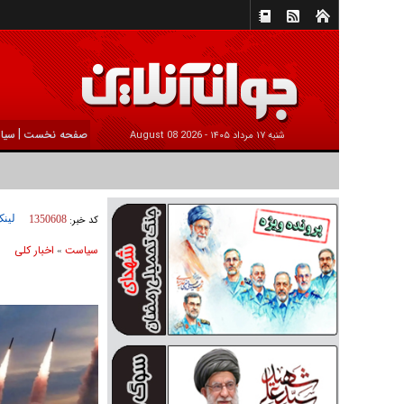
|
صفحه نخست
سیا
شنبه ۱۷ مرداد ۱۴۰۵ -
2026 August 08
لینک
کد خبر:
1350608
سیاست
اخبار کلی
»