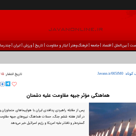
|
|
|
|
|
|
|
|
|
ست
بين‌الملل
اقتصاد
جامعه
فرهنگ‌و‌هنر
ایثار و مقاومت
تاریخ
ورزش
ايران
چندرسان
۱۵ فروردين ۱۴۰۵ - ۲۳:۰۳
 کوتاه:
تاریخ انتشار:
هماهنگی مؤثر جبهه مقاومت علیه دشمنان
پس از مقابله راهبردی پدافندی ایران با هواپیما‌های متجاوزان و
در آغاز هفته ششم جنگ، حملات هماهنگ نیرو‌های جبهه مقاومت
گسترده‌تر و نافذتر علیه امریکا و رژیم اسرائیل خبر می‌دهد