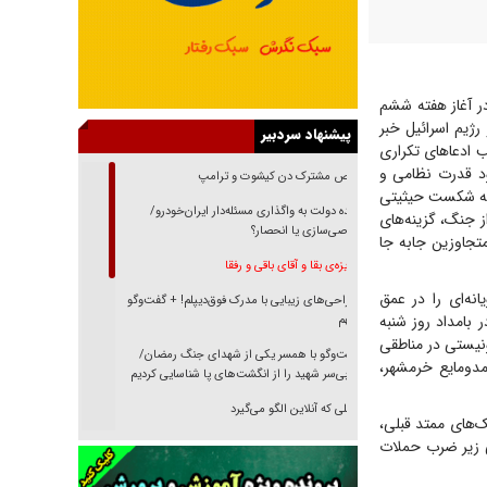
در آغاز هفته ششم
رژیم اسرائیل خبر
پیشنهاد سردبیر
 ادعا‌های تکراری
ود قدرت نظامی و
رقص مشترک دن کیشوت و ترامپ
یجه شکست حیثیتی
دنده دولت به واگذاری مسئله‌دار ایران‌خودرو/
ز جنگ، گزینه‌های
خصوصی‌سازی یا انحصار؟
تجاوزین جابه جا
غریزه‌ی بقا و آقای باقی و رفقا
ات وعده صادق ۴، عملیات تلافی جویانه‌ای را در عمق
جراحی‌های زیبایی با مدرک فوق‌دیپلم! + گفت‌وگو
بامداد روز شنبه
با متهم
نیستی در مناطقی
گفت‌وگو با همسر یکی از شهدای جنگ رمضان/
مدومایع خرمشهر،
پیکر بی‌سر شهید را از انگشت‌های پا شناسایی کردیم
نسلی که آنلاین الگو می‌گیرد
ک‌های ممتد قبلی،
ی زیر ضرب حملات
گفت‌وگو با آیت‌الله جاودان/ جفای مخالفان مکانت
معنوی رهبر شهید را ارتقا می‌داد