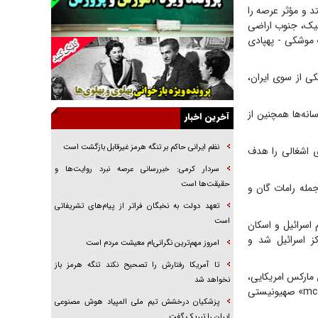
راننده مست به قانون می‌خندد
د و مؤثر عرصه را
تیک، جنوب اراضی
همه آقای دوربینی شده‌ایم!
اد. مقاومت اسلامی و قهرمان عراق نیز موفق به انجام ۱۹ عملیات موشکی - پهپادی
قصه ناتمام سرویس مدارس
ی از سوی ایران،
آیا مقاومت فلسطین خلع‌سلاح می‌شود؟
الگوی وحدت‌آفرین در ادراک سیاست خارجی
نه‌ها همچنین از
آخرین اخبار
گفتگوی دکتر اخوان مدیرمسئول روزنامه جوان با
برنامه تلویزیونی «نبرد هرمز»
نظم ایرانی حاکم بر تنگه هرمز غیرقابل بازگشت است
ی اشغالی را هدف
امام حسین (ع) کشته سیرت‌های عصر جاهلی شد
سردار کرمی: خبررسانی عرصه نبرد روایت‌ها و
فریاد‌ها و ناله‌های دوستان مبارزدلم را آتش می‌زد
حقیقت‌ها است
مله رامات گان و
تعهد دولت به نخبگان فراتر از پیام‎‌های تشریفاتی
است
علیه رژیم اسرائیل و اسکان
کز اسرائیل شد و
امروز مهم‌ترین نگرانی‌ام معیشت مردم است
تا آمریکا رفتارش را تصحیح نکند تنگه هرمز باز
 مارکس امریکایی،
نخواهد شد
محل تجمع فرماندهان ارشد و مربیان ارتش تروریستی امریکا و یک فروند کشتی تجاری «mcs ishika» صهیونیستی
پزشکیان درخشش تیم ملی المپیاد هوش مصنوعی
ایران را تبریک گفت