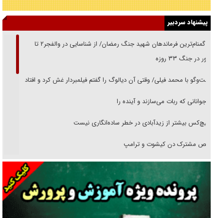
پیشنهاد سردبیر
از گمنام‌ترین فرماندهان شهید جنگ رمضان/ از شناسایی در والفجر۲ تا
حضور در جنگ ۳۳ روزه
گفت‌وگو با محمد فیلی/ وقتی آن دیالوگ را گفتم فیلمبردار غش کرد و افتاد
نوجوانانی که ربات می‌سازند و آینده را
هیچ‌کس بیشتر از زیدآبادی در خطر ساده‌انگاری نیست
رقص مشترک دن کیشوت و ترامپ
دنده دولت به واگذاری مسئله‌دار ایران‌خودرو/ خصوصی‌سازی یا انحصار؟
غریزه‌ی بقا و آقای باقی و رفقا
جراحی‌های زیبایی با مدرک فوق‌دیپلم! + گفت‌وگو با متهم