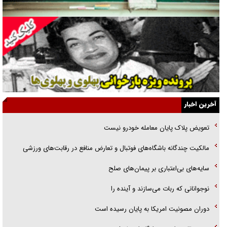
گفت‌وگو با همسر یکی از شهدای جنگ رمضان/ پیکر بی‌سر شهید را از
انگشت‌های پا شناسایی کردیم
نسلی که آنلاین الگو می‌گیرد
گفت‌وگو با آیت‌الله جاودان/ جفای مخالفان مکانت معنوی رهبر شهید را
ارتقا می‌داد
آخرین اخبار
راننده مست به قانون می‌خندد
تعویض پلاک پایان معامله خودرو نیست
همه آقای دوربینی شده‌ایم!
مالکیت چندگانه باشگاه‌های فوتبال و تعارض منافع در رقابت‌های ورزشی
قصه ناتمام سرویس مدارس
سایه‌های بی‌اعتباری بر پیمان‌های صلح
آیا مقاومت فلسطین خلع‌سلاح می‌شود؟
نوجوانانی که ربات می‌سازند و آینده را
دوران مصونیت امریکا به پایان رسیده است