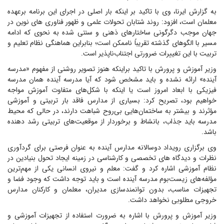
به گزارش ایرنا، وی با تاکید بر اینکه بار اصلی در اجرای این برنامه برعهده
معلمان است، افزود: روند شتابان تحولات علمی و ظهور فناوری های نوین در
جهان موجب دگرگونی ساختارهای ذهنی و سنتی شده به نحوی که ادامه
مسیر با الگوهای گذشته تقریباً ناممکن است؛ بنابراین هماهنگی نظام تعلیم و
تربیت با این تغییرات ضرورتی اجتناب‌ناپذیر است.
وزیر آموزش و پرورش با تاکید براینکه هنوز تصویر روشنی از مفهوم «مدرسه
آینده» ارائه نشده و باید مشخص شود که آیا مدرسه آینده همان مدرسه
فیزیکی با ابعاد امروز است یا اینکه با شکل‌های متفاوت آموزش مواجه
خواهیم بود، تصریح کرد: بسیاری از مدارس فاقد بار تربیتی و آموزشی
مؤثرند و بیشتر به ساختمان‌هایی بی‌روح شباهت دارند، در حالی که محیط
مدرسه باید جذاب، بانشاط و برخوردار از موقعیت‌های تربیتی رشد دهنده
باشد.
وی برگزاری رویداد دوسالانه مدارس آینده به عنوان فرصتی برای گردآوری
نظرات و دیدگاه های تخصصی و کارشناسی در زمینه ایجاد تحول بنیادین در
نظام آموزشی اشاره کرد و گفت: معلم و نیروی انسانی یکی از مهم‌ترین
مؤلفه‌های زیست‌بوم مدرسه آینده است و باید توجه داشت که وجود فضا و
تجهیزات مناسب، بدون توانمندسازی مدیران، معلمان و کارکنان مدارس
خروجی مطلوبی نخواهد داشت.
وزیر آموزش و پرورش با اشاره به ضرورت استفاده از تجهیزات آموزشی و