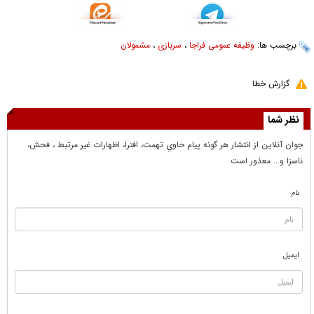
برچسب ها:
وظیفه عمومی فراجا
،
سربازی
،
مشمولان
گزارش خطا
نظر شما
جوان آنلاين از انتشار هر گونه پيام حاوي تهمت، افترا، اظهارات غير مرتبط ، فحش،
ناسزا و... معذور است
نام
ایمیل