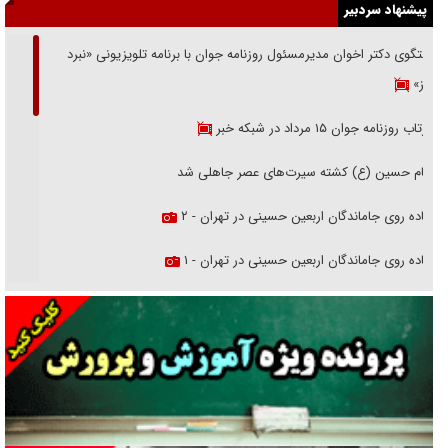
پیشنهاد سردبیر
گفتگوی دکتر اخوان مدیرمسئول روزنامه جوان با برنامه تلویزیونی «نبرد
هرمز»
بازتاب روزنامه جوان ۱۵ مرداد در شبکه خبر
امام حسین (ع) کشته سیرت‌های عصر جاهلی شد
پیاده روی جاماندگان اربعین حسینی در تهران - ۲
پیاده روی جاماندگان اربعین حسینی در تهران - ۱
فریاد‌ها و ناله‌های دوستان مبارزدلم را آتش می‌زد
تغییر رویه دشمن در ترور از شیخ فضل‌الله تا مصباح یزدی
خرید قسطی اولش خنده و آخرش گریه است!
فوتبال و آن «بالا»!