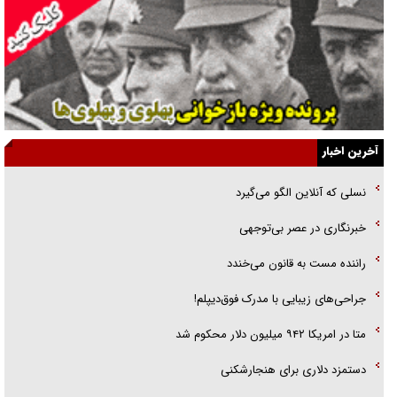
راهبرد غافلگیری با نسل جدید پهپاد‌ها
جنجال پزشکان تقلبی در صنعت زیبایی
یهودی‌ها در ادبیات داستانی اروپا؛ از شکسپیر تا دیکنز
گفت‌وگو با خواهر یکی از شهدای جنگ رمضان/ خواهرم فرمانده جهادی و
آخرین اخبار
اهل خدمت بی‌منت بود
نسلی که آنلاین الگو می‌گیرد
جزئیات شکنجه‌هایم فراتر از آن است که در بیان بگنجد!
‌خبرنگاری در عصر بی‌توجهی
گزارش «جوان» از قوانین سخت‌گیرانه ۶ قاره در برابر یورش به پاسگاه‌های
راننده مست به قانون می‌خندد
پلیس
جراحی‌های زیبایی با مدرک فوق‌دیپلم!
متا در امریکا ۹۴۲ میلیون دلار محکوم شد
دستمزد دلاری برای هنجارشکنی