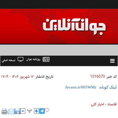
روزنامه جوان
نسخه اصلی
Toggle
navigation
کد خبر:
1316073
تاریخ انتشار:
۱۲ شهريور ۱۴۰۴ - ۱۷:۱۹
لینک کوتاه:
اقتصاد
اخبار کلی
»