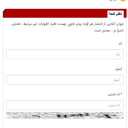
نظر شما
جوان آنلاين از انتشار هر گونه پيام حاوي تهمت، افترا، اظهارات غير مرتبط ، فحش،
ناسزا و... معذور است
نام
ایمیل
* کد امنیتی