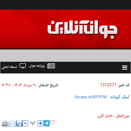
روزنامه جوان
نسخه اصلی
Toggle
navigation
کد خبر:
1312271
تاریخ انتشار:
۲۰ مرداد ۱۴۰۴ - ۱۲:۴۸
لینک کوتاه:
بين‌الملل
اخبار كلی
»