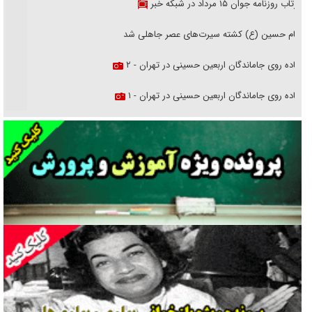
بازتاب روزنامه جوان ۱۵ مرداد در شبکه خبر
امام حسین (ع) کشته سیرت‌های عصر جاهلی شد
پیاده روی جاماندگان اربعین حسینی در تهران - ۲
پیاده روی جاماندگان اربعین حسینی در تهران - ۱
فریاد‌ها و ناله‌های دوستان مبارزدلم را آتش می‌زد
تغییر رویه دشمن در ترور از شیخ فضل‌الله تا مصباح یزدی
خرید قسطی اولش خنده و آخرش گریه است!
فوتبال و آن «بالا»!
راهبرد غافلگیری با نسل جدید پهپاد‌ها
جنجال پزشکان تقلبی در صنعت زیبایی
یهودی‌ها در ادبیات داستانی اروپا؛ از شکسپیر تا دیکنز