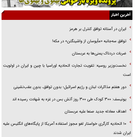
گفت‌وگو با خواهر یکی از شهدای جنگ رمضان/ خواهرم فرمانده جهادی و
آخرین اخبار
اهل خدمت بی‌منت بود
ایران در آستانه توافق کنترل بر هرمز
جزئیات شکنجه‌هایم فراتر از آن است که در بیان بگنجد!
توافق سه‌جانبه «مأیوسان از واشینگتن» در مکه!
گزارش «جوان» از قوانین سخت‌گیرانه ۶ قاره در برابر یورش به پاسگاه‌های
ضربات دردناک یمنی‌ها به عربستان
پلیس
نخست‌وزیر روسیه:‌ تقویت تجارت اتحادیه اوراسیا با چین و ایران در اولویت
است
دور هفتم مذاکرات لبنان و رژیم اسرائیل؛ بدون توافق، بدون عقب‌نشینی
یونیسف: ۳۰۰ کودک طی ۳۰۰ روز آتش بس در غزه به شهادت رسیده اند
اهداف معادله جدید صنعا علیه عربستان
۱۰ اتحادیه کارگری خواستار لغو مجوز استفاده آمریکا از پایگاه‌های انگلیس علیه
ایران شدند