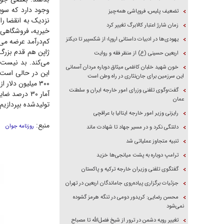
وجود دارد که سوپر
تضعیف پلیس، فروپاشی همه‌چیز
نزدیک به انقضا را
زمان شارژ اعتبار کالابرگ تغییر کرد
یهودی‌ها در ادبیات داستانی اروپا؛ از شکسپیر تا دیکنز
کم‌درآمد عرضه می‌
ژاپن هم قدم بزرگ
اربعین حسینی (ع) از منظر فقه و روایت
خون شهید خلبان کاظمی میثاق دوباره مردان آسمانی
این سرزمین برای جان‌نثاری در راه وطن است
۳۰۰ میلیون دلار از منابع سالانه می‌شود.
گفت‌وگوی تلفنی وزرای امور خارجه ایران و سلطنت
آمار ۳۰ درص
عمان
تولیدشده بپردازی
رایزنی وزیر امور خارجه ایتالیا با عراقچی
منبع:
روزنامه جوان
دلتنگی نکرد و در مسیر جهاد تا شهادت ماند
تنبیه متجاوز عملیاتی شد
ترامپ دوباره به پشت میانجی‌ها خزید
گفتگوی تلفنی وزیران خارجه ترکیه و پاکستان
جزئیات برگزاری پیاده‌روی جاماندگان اربعین در تهران
محسن رضایی: کریدور دومی در تنگه هرمز گشوده
نمی‌شود
تغییر رویه دشمن در ترور از شیخ فضل‌الله تا مصباح