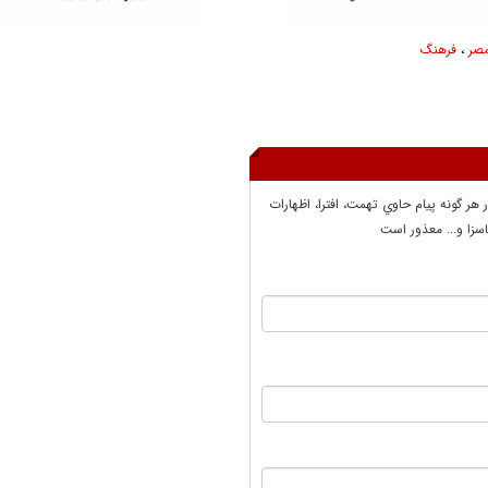
صر
،
فرهنگ
ر هر گونه پيام حاوي تهمت، افترا، اظهارات
سزا و... معذور است