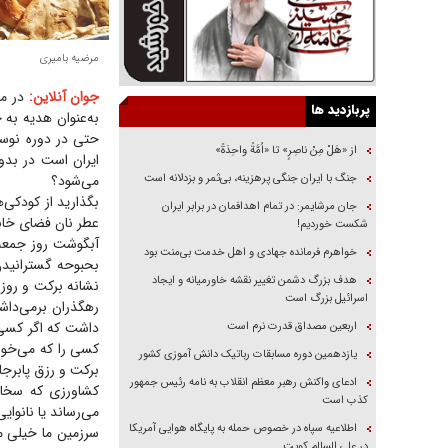
مرضیه بامیری
جوان آنلاین:
در مص
پربازدید ها
حتی در دوره نوسن
از «هَلْ مِنْ ناصِرٍ» تا «اُمَّةً واحِدَةً»
ایران است در بدو
جنگ با ایران جنگی پرهزینه، بی‌ثمر و بزدلانه است
می‌شود؟
بگذارید از کودکی‌
جان مرشایمر: در تمام اهدافمان در برابر ایران
عطر نان فضای خانه
شکست خوردیم!
آبگوشت روز جمعه 
خواهرم فرمانده جهادی و اهل خدمت بی‌منت بود
بحبوحه گسترانیدن 
هدف بزرگ دشمن تغییر نقشه خاورمیانه و ایجاد
نشانه برکت و روزی
اسرائیل بزرگ است
رهگذران برمی‌داشت
داشت که اگر کسی 
اربعین مصداق قدرت نرم است
کسی را که می‌خور
یازدهمین دوره مسابقات رباتیک دانش آموزی کشور
برکت و رزق پابرج
ادعای واکنش رهبر معظم انقلاب به نامه رئیس جمهور
کشاورزی که سخاوت
کذب است
می‌رساند یا نانوای
اطلاعیه سپاه در خصوص حمله به پایگاه هوایی آمریکا
سرزمین ما خیلی م
در علی السالم کویت