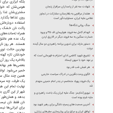
بلکه ابزاری برای ت
هوس‌شان که خوابی
شهادت سه نفر از پاسداران سرافراز زنجان
مشتری‌شان غذا را 
هشدار عراقچی به بلغارستان؛ مشارکت در تجاوز
روی غذا‌ها بگذارد.
نظامی علیه ایران، مسئولیت‌آور است
استفاده دوباره‌ا
جنگ روانی تنگه‌ها!
پاکت نان خشک روان
انهدام کامل سه فروند هواپیمای اف ۳۵ و ورود
همراه ته‌مانده‌های
خسارت سنگین به سه فروند دیگر در الازرق اردن
یک عده هم عاشق نا
هستند. هر روز نان
دستور عارف برای تدوین برنامه راهبردی دو سال آینده
دولت
بهترین حالت توی 
خودشان تازه کهنه 
تشییع شهید کاظمی ادای احترام به قهرمانی است که
بالاخره یک روز آ
بر عهد خود با میهن ایستاد
بعضی‌ها هم بهان
هر شبش شب قدر بود
خمیر می‌شود. لوا
الگوی وحدت‌آفرین در ادراک سیاست خارجی
همین چند مثال ساد
یک طرف، چه سرمای
یک فروند پهپاد متخاصم در بندر امام خمینی منهدم
نهایت تمام این ه
شد
شهر از این گاری ب
نیویورک‌تایمز: جنگ علیه ایران یک باخت راهبردی و
بدهد و همان‌طور ک
مایه شرم بوده است
نان فقط نان نیست
آخرین صحبت‌های پسرم دلتنگی برای رهبر شهید بود
برای ایرانی‌ها ن
توافق ایران و عراق برای روان‌سازی سفر‌های زیارتی
بدهند. بعضی جوامع