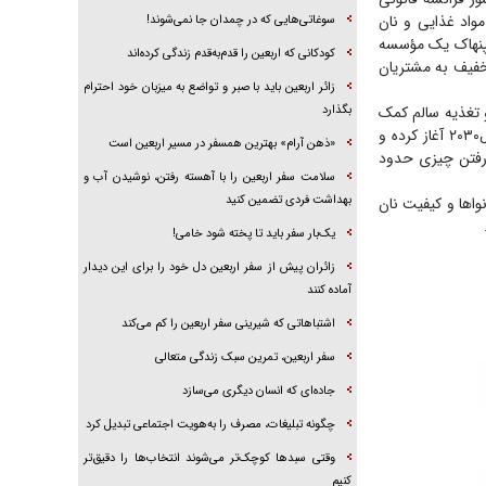
مواد غذایی و نان
سوغاتی‌هایی که در چمدان جا نمی‌شوند!
 کپنهاک یک مؤسسه
کودکانی که اربعین را قدم‌به‌قدم زندگی کرده‌اند
یس کرده که مواد غذای نزدیک به انقضا را با ۳۰ تا ۵۰‌درصد تخفیف به مشتریان
زائر اربعین باید با صبر و تواضع به میزبان خود احترام
 تغذیه سالم کمک
بگذارد
می‌کند. بد نیست بدانید دولت ژاپن کمپینی برای کاهش ۵۰ درصدی دورریختن مواد غذایی تا سال۲۰۳۰ آغاز کرده و
«ذهن آرام» بهترین همسفر در مسیر اربعین است
که باعث هدررفتن چیزی حدود
سلامت سفر اربعین را با آهسته رفتن، نوشیدن آب و
بهداشت فردی تضمین کنید
وا‌ها و کیفیت نان
یک‌بار سفر باید تا پخته شود خامی!
زائران پیش از سفر اربعین دل خود را برای این دیدار
آماده کنند
اشتباهاتی که شیرینی سفر اربعین را کم می‌کند
سفر اربعین، تمرین سبک زندگی متعالی
جاده‌ای که انسان دیگری می‌سازد
چگونه تبلیغات، مصرف را به‌هویت اجتماعی تبدیل کرد
وقتی سبد‌ها کوچک‌تر می‌شوند انتخاب‌ها را دقیق‌تر
کنیم