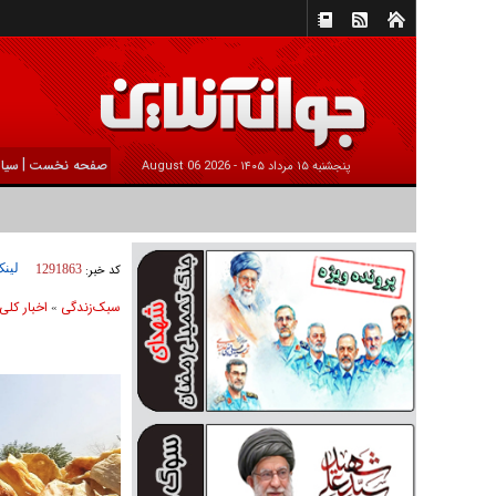
|
صفحه نخست
سیا
پنجشنبه ۱۵ مرداد ۱۴۰۵ -
2026 August 06
لینک
کد خبر:
1291863
سبک‌زندگی
اخبار کلی
»