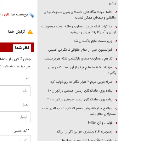
یزدی
ادامه حیات بنگاه‌های اقتصادی بدون حمایت جدی
برچسب ها:
نان
،
م
مالیاتی و بیمه‌ای ممکن نیست
مذاکرات تنگه هرمز با عمان دوجانبه است؛ موضوعات
گزارش خطا
ایران و آمریکا بعداً بررسی می‌شود
وزیر صمت عازم پاکستان شد
نظر شما
کنوانسیون خزر، از ابهام حقوقی تا نگرانی امنیتی
تفاهم با عمان به معنای بازگشایی تنگه هرمز نیست
جوان آنلاين از انتشا
غير مرتبط ، فحش، نا
جزئیات شکنجه‌هایم فراتر از آن است که در بیان
بگنجد!
نام
صرفه‌جویی مردم ۲ هزار مگاوات برق تولید کرد
پیاده روی جاماندگان اربعین حسینی در تهران - ۱
پیاده روی جاماندگان اربعین حسینی در تهران - ۲
ایمیل
مواضع حکیمانه رهبر معظم انقلاب، نصب العین همه
مسئولان نظام باشد
فوتبال و آن «بالا»!
* کد امنیتی
زمین‌لرزه ۳.۴ ریشتری حوالی لالی را لرزاند
راهبرد غافلگیری با نسل جدید پهپاد‌ها