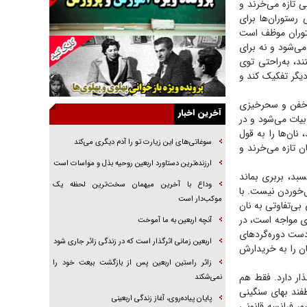
نی تازه می‌خرند و
رستوران‌ها برای
جنجال پزشکان تقلبی در صنعت زیبایی
رستوران موظف است
یهودی‌ها در ادبیات داستانی اروپا؛ از شکسپیر تا
 می‌شود و نه برای
دیکنز
د، به‌راحتی توی
گفت‌وگو با خواهر یکی از شهدای جنگ رمضان/
دیگر تفکیک کند و
خواهرم فرمانده جهادی و اهل خدمت بی‌منت بود
ای خفن و سحرخیزی
جزئیات شکنجه‌هایم فراتر از آن است که در بیان
آخرین اخبار
بیات می‌شود و در
بگنجد!
ان‌ها را به قول
گزارش «جوان» از قوانین سخت‌گیرانه ۶ قاره در
سوغاتی‌های این زیارت تو را آدم دیگری می‌کند
ن تازه می‌خرند و
برابر یورش به پاسگاه‌های پلیس
ارزنده‌ترین دستاورد اربعین روحیه بذل و مواسات است
د، بربری بماند
تحلیل ابعاد پیام رهبر انقلاب به حزب‌الله/ مقاومت
وداع با آخرین میهمان سخت‌ترین لحظه یک
نقشه راه آینده غرب آسیا
‌خوردن نیست. با
موکب‌دار است
بی‌تفاوتی به نان
گفت‌و‌گو اختصاصی با همسر فرمانده شهید حزب‌الله
ی مواجه است، در
آنچه اربعین به ما آموخت
لبنان/ هر شبش شب قدر بود
ست دوره‌گرد‌های
اربعین زمانی اثرگذار است که در زندگی زائر جاری شود
ان را به خریدارش
زائر راستین اربعین پس از بازگشت بیعت خود را
ار دارد. فقط هم
نمی‌شکند
فند بهای سنگینی
پایان پیاده‌روی، آغاز زندگی اربعینی
ور فرانسه قانونی