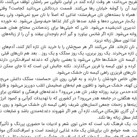
فریح می‌دانند؛ هر وقت اراده کنند در اولین نانوایی سر راه‌شان توقف می‌کنند، نا
د آن را گوشه خیابان رها می‌کنند. قسمت دردناکش می‌دانید کجاست؟ وقتی 
همراه با بسته‌های نان می‌فرستند؛ غذایی که اصلاً با نان سرو نمی‌شود، ولی 
 یک‌بار می‌بینی ده‌ها و شاید صد‌ها نان کنار غذا‌ها حیف‌ومیل می‌شود. نه خورده
ش تدبیری اندیشیده می‌شود. نانی که خیلی‌ها برای زنده‌ماندن محتاج همان هستن
ه می‌شود. تازه اگر شانس بیاورد و گیر آدم باوجدان بیفتد و آن را از زباله‌های 
 غذا توی سطل زباله نریزد.
ن تازه‌اند. فکر می‌کنند اگر هر صبح‌شان را با خرید نان تازه آغاز کنند، آدم‌ه
 تازه می‌خرند. یک روز بربری، یک روز سنگک و یک روز... بعد هم نان‌های قبلی 
کیسه نان خشک‌ها خالی می‌شود یا بعضی بانوان که دغدغه اسراف‌نکردن دارند، ن
کرده و توی کیسه یا فریزر می‌گذارند. نکته جالبش این است که تا جای ممکن نا
ن نان‌های فریزری راهی کیسه نان خشک می‌شود.
ه‌های خاص خودشان را دارند و به قولی روی نان حساسند؛ سنگک داغش می‌چسب
ش کهنه، خشک می‌شود و تافتون هم لبه‌های ضخیمش اغلب دورریز می‌شود و قابل
ه حدس بزنید روزانه چقدر نان هدر می‌رود؟ دغدغه‌های فرهنگی و اعتقادی برای 
ه هنگفتی در جامعه هدر می‌رود؟ در کشوری که با تهدیدات کم‌آبی و کمبود انرژ
زینه‌ها و زحمات جمعی انسان‌های شریف راهی کیسه نان خشک می‌شود و روی د
ه آن گاری نقل‌مکان می‌کند، تازه آن هم اگر شهروند دغدغه‌مندی باشد و ضایعات ن
نار سطل زباله رها نکند.
. یک فرهنگ ناب است که حتی توی شعر و ادبیات ما حضوری پررنگ و تأثیرگذ
یست. همه جوامع نان برای‌شان یک ماده غذایی ارزشمند است و اسراف‌کنندگان موظ
 هم کار‌های جالبی کرده‌اند که از اسراف نان جلوگیری کنند. به‌عنوان‌مثال در کش