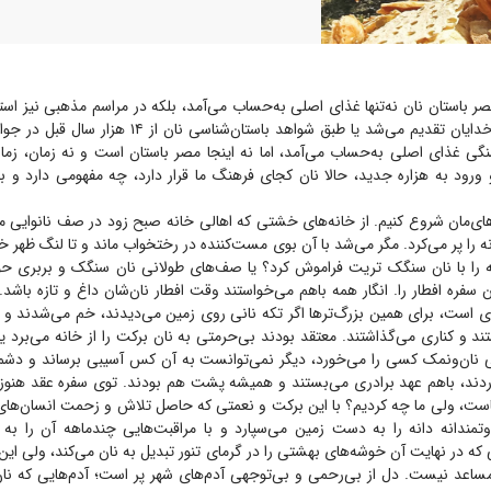
ر باستان نان نه‌تنها غذای اصلی به‌حساب می‌آمد، بلکه در مراسم مذهبی نیز اس
به‌عنوان هدیه به خدایان تقدیم می‌شد یا طبق شواهد باستان‌شنا
گی غذای اصلی به‌حساب می‌آمد، اما نه اینجا مصر باستان است و نه زمان، زما
 ورود به هزاره جدید، حالا نان کجای فرهنگ ما قرار دارد، چه مفهومی دارد و ب
های‌مان شروع کنیم. از خانه‌های خشتی که اهالی خانه صبح زود در صف نانوایی م
 را پر می‌کرد. مگر می‌شد با آن بوی مست‌کننده در رختخواب ماند و تا لنگ ظهر خ
را با نان سنگک تریت فراموش کرد؟ یا صف‌های طولانی نان سنگک و بربری حو
سفره افطار را. انگار همه باهم می‌خواستند وقت افطار نان‌شان داغ و تازه باشد.
 ا‌ست، برای همین بزرگ‌تر‌ها اگر تکه نانی روی زمین می‌دیدند، خم می‌شدند و آ
ند و کناری می‌گذاشتند. معتقد بودند بی‌حرمتی به نان برکت را از خانه می‌برد ی
نان‌ونمک کسی را می‌خورد، دیگر نمی‌توانست به آن کس آسیبی برساند و دشمن
دند، باهم عهد برادری می‌بستند و همیشه پشت هم بودند. توی سفره عقد هنوز 
است، ولی ما چه کردیم؟ با این برکت و نعمتی که حاصل تلاش و زحمت انسان‌
مندانه دانه را به دست زمین می‌سپارد و با مراقبت‌هایی چندماهه آن را به
ی که در نهایت آن خوشه‌های بهشتی را در گرمای تنور تبدیل به نان می‌کند، ولی این 
ساعد نیست. دل از بی‌رحمی و بی‌توجهی آدم‌های شهر پر است؛ آدم‌هایی که نان 