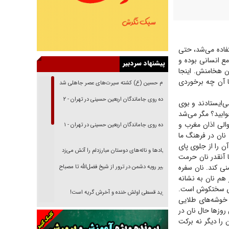
تفاده می‌شد، حتی
سی نان از ۱۴ هزار سال قبل در جوامع انسانی بوده و
پیشنهاد سردبیر
ن هخامنش. اینجا
ا آن چه برخوردی
امام حسین (ع) کشته سیرت‌های عصر جاهلی شد
پیاده روی جاماندگان اربعین حسینی در تهران - ۲
ی‌ایستادند و بوی
وابید؟ مگر می‌شد
الی اذان مغرب و
پیاده روی جاماندگان اربعین حسینی در تهران - ۱
 نان در فرهنگ ما
ن را از جلوی پای
فریاد‌ها و ناله‌های دوستان مبارزدلم را آتش می‌زد
ا آنقدر نان حرمت
ی کند. نان سفره
تغییر رویه دشمن در ترور از شیخ فضل‌الله تا مصباح
یزدی
هم نان به نشانه
های سختکوش است.
خرید قسطی اولش خنده و آخرش گریه است!
 خوشه‌های طلایی
فوتبال و آن «بالا»!
روز‌ها حال نان در
را دیگر نه برکت
راهبرد غافلگیری با نسل جدید پهپاد‌ها