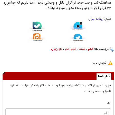
هماهنگ کند و بعد حرف از اکران قاتل و وحشی بزند. امید داریم که جشنواره
۴۴ فیلم فجر با چنین ضعف‌هایی مواجه نباشد.
منبع:
روزنامه جوان
برچسب ها:
فیلم
،
سینما
،
فیلم فجر
،
تلویزیون
گزارش خطا
نظر شما
جوان آنلاين از انتشار هر گونه پيام حاوي تهمت، افترا، اظهارات غير مرتبط ، فحش،
ناسزا و... معذور است
نام