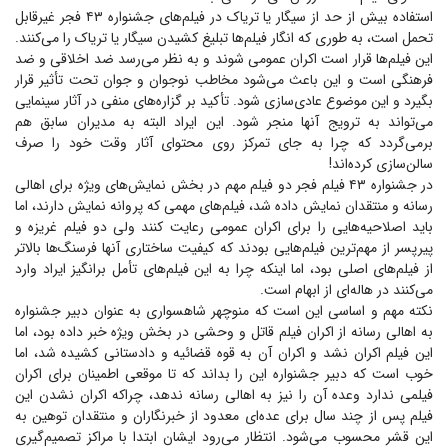
استفاده بیش از حد از سیگار یا تریاک در فیلم‌های جشنواره ۴۳ فجر غیرقابل
تحمل است، به طوری که انگار فیلم‌ها تبلیغ کشیدن سیگار یا تریاک را می‌کنند.
این فیلم‌ها قرار است اکران عمومی شوند و به نظر می‌رسد ضد اخلاقی و ضد
فرهنگی است و این باعث می‌شود مخاطب نوجوان و جوان تحت تأثیر قرار
بگیرد و این موضوع عادی‌سازی شود. تأکید بر گزاره‌های منفی در آثار سینمایی
می‌تواند به ترویج آنها منجر شود. این ایراد البته به مدیران سابق هم
برمی‌گردد که چرا به جای تمرکز روی محتوای آثار وقت خود را صرف
سالن‌سازی کرده‌اند!
در جشنواره ۴۳ فیلم فجر دو فیلم مهم در بخش نمایش‌های ویژه برای اهالی
رسانه و منتقدان نمایش داده شد، فیلم‌های مهمی که پروانه نمایش دارند، اما
باید اصلاحیه‌هایی را برای اکران عمومی رعایت کنند ولی دو فیلم غریزه و
پیرپسر از مهم‌ترین فیلم‌هایی بودند که کیفیت ساختاری آنها فرسنگ‌ها بالاتر
از فیلم‌های اصلی بود، اما اینکه چرا به این فیلم‌های تأمل برانگیز ایراد وارد
می‌کنند در هاله‌ای از ابهام است.
نکته مهم و اساسی این است که منوچهر شاهسواری به عنوان دبیر جشنواره
به اهالی رسانه از اکران فیلم قاتل و وحشی در بخش ویژه خبر داده بود، اما
این فیلم اکران نشد و اکران آن به قوه قضائیه و دادستانی کشیده شد، اما
خوب است که دبیر جشنواره این را بداند که تا موقعی اطمینان برای اکران
فیلمی ندارد وعده آن را نیز به اهالی رسانه ندهد، چراکه اکران نشدن این
فیلم پس از چند سال برای عده‌ای معدود از خبرنگاران و منتقدان توهین به
این قشر محسوب می‌شود. انتظار می‌رود ایشان ابتدا با مراکز تصمیم‌گیری