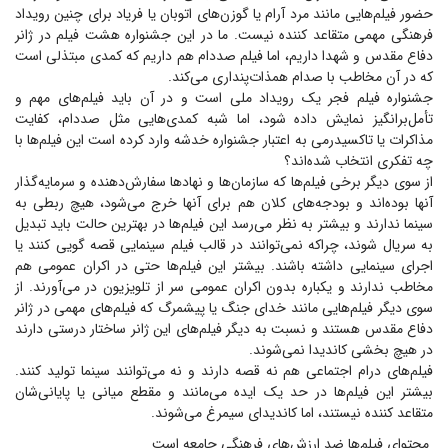
حضور فیلم‌هایی مانند مرد آرام یا گوزن‌های اتوبان یا فریاد برای چنین رویداد
فرهنگی مهمی متقاعد کننده نیست. ما در این جشنواره هشت فیلم در ژانر
دفاع مقدس و شهدا داریم، اما فیلم صددام هم داریم که کمدی مبتذلی است
که در آن مخاطب با صدام همذات‌پنداری می‌کند.
جشنواره فیلم فجر یک رویداد ملی است و در آن باید فیلم‌های مهم و
تأمل‌برانگیز نمایش داده شود، اما شبه کمدی‌هایی مثل صددام، کفایت
مذاکرات یا تاکسیدرمی به اعتبار جشنواره خدشه وارد کرده است این فیلم‌ها با
چه تفکری انتخاب شده‌اند؟
از سوی دیگر برخی فیلم‌ها که سازمان‌ها و نهاد‌ها سفارش‌دهنده و سرمایه‌گذار
آنها بوده‌اند و بودجه‌های کلان هم برای آنها خرج می‌شود، هیچ ربطی به
سینما ندارند و بیشتر به نظر می‌رسد این فیلم‌ها در بهترین حالت باید تبدیل
به سریال شوند، چراکه نمی‌توانند در قالب فیلم سینمایی قصه گویی کنند یا
اجرای سینمایی داشته باشند. بیشتر این فیلم‌ها حتی در اکران عمومی هم
مخاطب ندارند و یکباره بدون اکران عمومی سر از تلویزیون در می‌آورند. از
سوی دیگر فیلم‌هایی مانند خدای جنگ یا پیشمرگ که فیلم‌های مهمی در ژانر
دفاع مقدس هستند و نسبت به دیگر فیلم‌های این ژانر ساختار درستی دارند
در هیچ بخشی کاندیدا نمی‌شوند.
فیلم‌های درام اجتماعی هم نه قصه دارند و نه می‌توانند سینما تولید کنند.
بیشتر این فیلم‌ها در حد یک ایده می‌مانند و مقطع میانی یا پایانی‌شان
متقاعد کننده نیستند، اما کاندیدای سیمرغ می‌شوند.
محتوای فیلم‌ها ضد ارزش‌های فرهنگی جامعه است