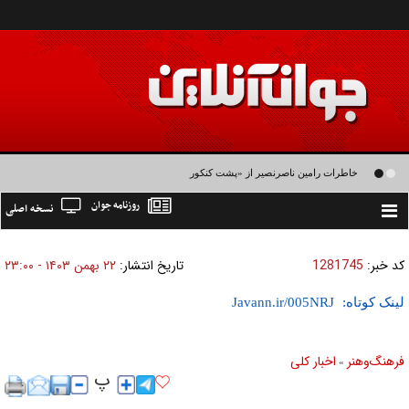
خاطرات رامین ناصرنصیر از «پشت‌ کنکوری‌ها» و رضا داوودنژاد: رضا کودک درون فعالی
روزنامه جوان
نسخه اصلی
داشت و خیلی راحت به شوق می‌آمد
Toggle
navigation
کد خبر:
1281745
تاریخ انتشار:
۲۲ بهمن ۱۴۰۳ - ۲۳:۰۰
لینک کوتاه:
فرهنگ‌و‌هنر
اخبار كلی
»