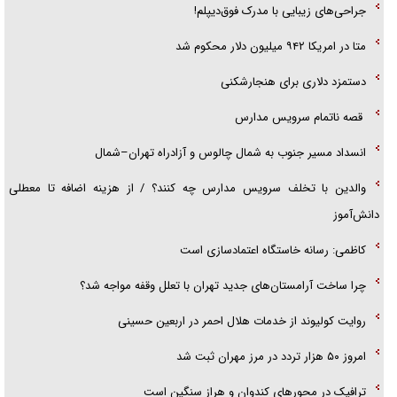
گزارش «جوان» از قوانین سخت‌گیرانه ۶ قاره در برابر یورش به پاسگاه‌های
جراحی‌های زیبایی با مدرک فوق‌دیپلم!
پلیس
متا در امریکا ۹۴۲ میلیون دلار محکوم شد
دستمزد دلاری برای هنجارشکنی
قصه ناتمام سرویس مدارس
انسداد مسیر جنوب به شمال چالوس و آزادراه تهران–شمال
والدین با تخلف سرویس مدارس چه کنند؟ / از هزینه اضافه تا معطلی
دانش‌آموز
کاظمی: رسانه خاستگاه اعتمادسازی است
چرا ساخت آرامستان‌های جدید تهران با تعلل وقفه مواجه شد؟
روایت کولیوند از خدمات هلال احمر در اربعین حسینی
امروز ۵۰ هزار تردد در مرز مهران ثبت شد
ترافیک در محور‌های کندوان و هراز سنگین است