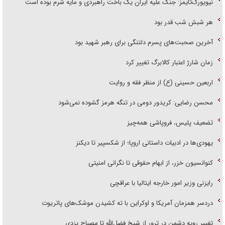
نیویورک‌تایمز: جنگ علیه ایران یک باخت راهبردی و مایه شرم بوده است
هر شبش شب قدر بود
آخرین صحبت‌های پسرم دلتنگی برای رهبر شهید بود
زمان شارژ اعتبار کالابرگ تغییر کرد
اربعین حسینی (ع) از منظر فقه و روایت
محسن رضایی: کریدور دومی در تنگه هرمز گشوده نمی‌شود
تضعیف پلیس، فروپاشی همه‌چیز
یهودی‌ها در ادبیات داستانی اروپا؛ از شکسپیر تا دیکنز
کنوانسیون خزر، از ابهام حقوقی تا نگرانی امنیتی
رایزنی وزیر امور خارجه ایتالیا با عراقچی
دردسر همزمان آمریکا و اوکراین با ته کشیدن موشک‌های پاتریوت
تغییر رویه دشمن در ترور از شیخ فضل‌الله تا مصباح یزدی