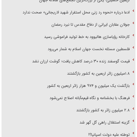
اربعین حسینی؛ یکی از بزرگ‌ترین تجمع‌های سالانه جهان
ادعا درباره «نحوه رد زنی محل استقرار شهید لاریجانی» صحت ندارد
جولان عقابان ایرانی از دفاع مقدس تا نبرد رمضان
کارخانه رؤیاسازی هالیوود به خط تولید فراموشی رسید
فلسطین مسئله نخست جهان اسلام به شمار می‌رود
قیمت گوسفند زنده ۳۰ درصد کاهش یافت؛ گوشت ارزان نشد
۱.۸میلیون زائر اربعین به کشور بازگشتند
بازگشت یک میلیون و ۹۷۴ هزار زائر اربعین به کشور
فرهنگ با بخشنامه و نگاه قیم‌مآبانه اصلاح نمی‌شود
۲.۸ میلیون زائر به کشور بازگشتند
گزینه استقلال راهی گل گهر شد
توطئه علیه دولت اسپانیا؟!