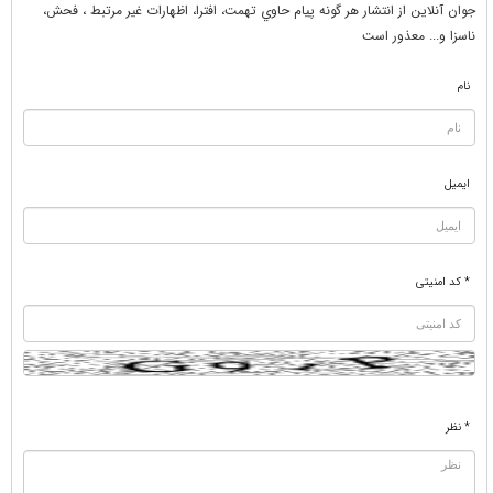
جوان آنلاين از انتشار هر گونه پيام حاوي تهمت، افترا، اظهارات غير مرتبط ، فحش،
ناسزا و... معذور است
نام
ایمیل
* کد امنیتی
* نظر