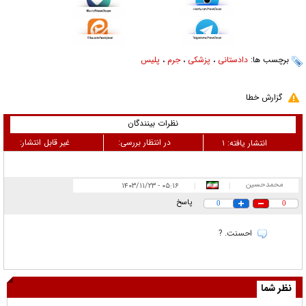
برچسب ها:
دادستانی
،
پزشکی
،
جرم
،
پلیس
گزارش خطا
نظرات بینندگان
در انتظار بررسی:
غیر قابل انتشار:
انتشار یافته:
۱
محمدحسین
۰۵:۱۶ - ۱۴۰۳/۱۱/۲۳
|
|
پاسخ
0
0
احسنت. ?
نظر شما