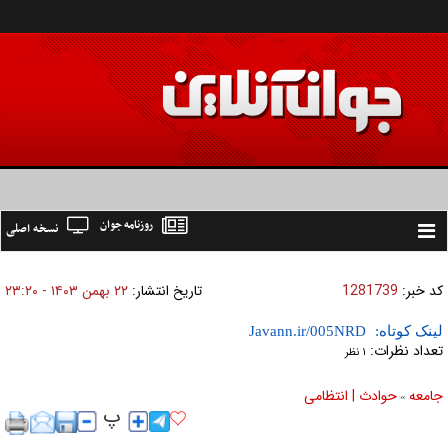
روزنامه جوان
نسخه اصلی
Toggle
navigation
کد خبر:
1281739
تاریخ انتشار:
۲۲ بهمن ۱۴۰۳ - ۲۳:۲۰
لینک کوتاه:
تعداد نظرات:
۱ نظر
جامعه
حوادث | انتظامی
»