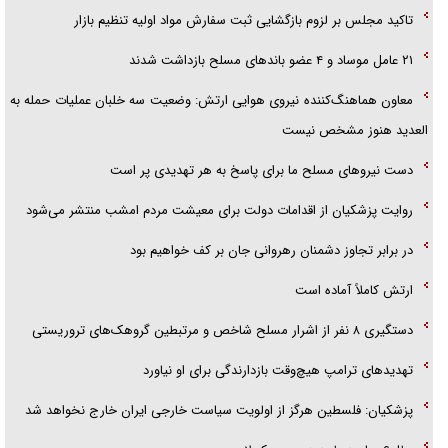
پلیس
تاکید مجلس بر لزوم بازگشایی ثبت سفارش مواد اولیه تنظیم بازار
تحلیل ابعاد پیام رهبر انقلاب به حزب‌الله/ مقاومت نقشه راه آینده غرب آسیا
۲۱ عامل موساد و ۴ عضو باند‌های مسلح بازداشت شدند
معاون هماهنگ‌کننده نیروی هوایی ارتش: وضعیت سه خلبان عملیات حمله به
العدید هنوز مشخص نیست
دست نیرو‌های مسلح ما برای پاسخ به هر تهدیدی پر است
روایت پزشکیان از اقدامات دولت برای معیشت مردم امشب منتشر می‌شود
در برابر تجاوز دشمنان رهروانی جان بر کف خواهیم بود
ارتش کاملاً آماده است
دستگیری ۸ نفر از اشرار مسلح شاخص و مرتبطین گروهک‌های تروریستی
تهدید‌های ترامپ هیچ‌وقت بازدارندگی برای او نیاورد
پزشکیان: فلسطین هرگز از اولویت سیاست خارجی ایران خارج نخواهد شد