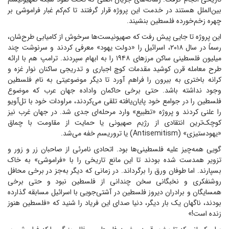
بین‌الملل هستند در خدمت این پروژه قرار گرفتند تا کم‌کم غبار فراموشی بر
چهره زخم‌خورده فلسطین بنشیند.
این پروژه تا جایی پیش رفت که صهیونیست‌ها سرخوش از کامیابی طرح‌شان،
رسماً در سال ۲۰۱۸، اسرائیل را «دولت یهود» معرفی کردند و سرنوشت چند
میلیون فلسطینی ساکن مرز‌های ۱۹۴۸ را به ابهام سپردند. ترامپ هم با ارائه
طرح معامله قرن کوشید مقدمات کوچ اجباری و تدریجی ساکنان نوار غزه و
کرانه باختری به بیرون را فراهم آورد تا دیگر موضوعیتی به نام فلسطین
وجود نداشته باشد. حتی برخی حاکمان واداده جهان عرب که موضوع
فلسطین را در جوامع خود پایان‌یافته تلقی می‌کردند، مراودات خود با تل‌آویو
را علنی کردند و پروژه «تطبیع» وارد مرحله‌ای جدی شد. در جهان غرب نیز
کوچک‌ترین انتقادی از رژیم صهیونی یا حمایت از مقاومت با چماق
«یهودستیزی» (Antisemitism) یا تروریسم خفه می‌شد.
گویی همه‌چیز علیه فلسطینی‌ها بود. اتحادی نامرئی از صاحبان زر و زور و
تزویر همدست شده بودند تا این مانع تاریخی را با «فراموشی» به خاک
بسپارند. اما طوفان ورق را برگرداند. در زمانی که دیگر به‌جز در برخی محافل
روشنفکری و نخبگانی سخن چندانی از فلسطین نبود و حتی برخی
همسایگان و برادران دیروز فلسطین در آشتی‌جویی با اسرائیل مسابقه گذارده
بودند، ناگهان یک بار دیگر، دنیا صدای این فریاد را شنید که «فلسطین هنوز
زنده است!»