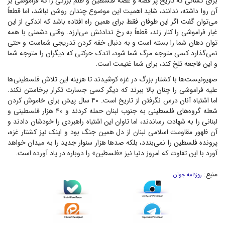
برای کسانی که تاریخ پر قصه و غصه فلسطین و ظلم بزرگی را که فراموشی بر
آن روا داشته، ندانند، شاید اهمیت این موضوع چندان روشن نباشد، اما قطعاً
می‌توان گفت اگر این طوفان فقط برای همین راه افتاده باشد که اندکی از این
غبار فراموشی را کنار زند، قطعاً به رخ ندادنش می‌ارزد. وقتی دشمنی با همه
توان دهان شما را بسته است و به دنبال خفه کردن تدریجی شماست و حتی
نمی‌گذارد کسی متوجه مرگ شما شود، اندک حرکتی که دیگران را متوجه شما
و این فاجعه تلخ کند، برای شما غنیمت است.
صهیونیست‌ها با کشتار بزرگ در غزه کوشیدند تا هزینه این تلاش فلسطینی‌ها
علیه فراموشی را چنان بالا ببرند که دیگر کسی جسارت تکرار برخاستن نکند.
اما اشتباه آنان درس نگرفتن از تاریخ است. ۴۰ سال پیش برای خاموش کردن
شعله گروه‌های فلسطینی به جنوب لبنان حمله کردند و ۴۰ هزار فلسطینی و
لبنانی را به شهادت رساندند، اما تاوان این اشتباه راهبردی را خودشان دادند و
آن ظهور مقاومت اسلامی لبنان از دل همین جنگ بود و اینک نیز کشتار غزه،
پرونده فلسطین را نمی‌بندد، بلکه صد‌ها هزار سنوار جدید را به میدان خواهد
آورد با این تفاوت که امروز دنیا نیز «فلسطین» را دوباره در یاد آورده است.
منبع:
روزنامه جوان