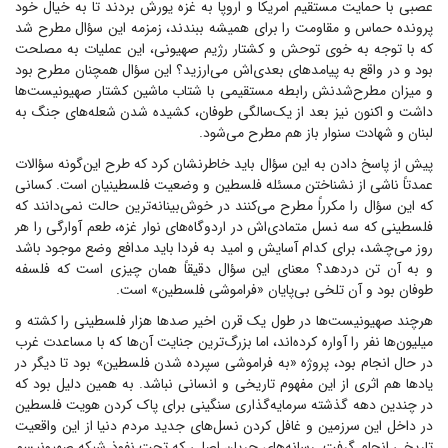
عصبی با حمایت مستقیم امریکا و اروپا به غزه یورش بردند تا به خیال خود
پرونده حماس و مقاومت را برای همیشه ببندند، زمزمه این سؤال مطرح شد
که با توجه به خوی توحش و کشتار رژیم صهیونی، این عملیات به مصلحت
بود و در واقع به پیامد‌های بعدی‌اش می‌ارزید؟ این سؤال همچنان مطرح بود
و میزان مطرح‌شدنش رابطه مستقیمی با شتاب ماشین کشتار صهیونیست‌ها
داشت و اکنون نیز بعد از یک‌سالگی طوفان، کشیده شدن شعله‌های جنگ به
لبنان و شهادت سنوار باز هم مطرح می‌شود.
پیش از پاسخ دادن به این سؤال باید خاطرنشان کرد که طرح این‌گونه سؤالات
عمدتاً ناشی از نشناختن مسئله فلسطین و وضعیت فلسطینیان است. کسانی
که این سؤال را مکرراً مطرح می‌کنند در خوش‌بینانه‌ترین حالت نمی‌دانند که
فلسطینی که سه نسل متمادی‌اش در اردوگاه‌های نوار غزه، طعم آوارگی را هر
روز می‌چشد، برای کدام آسایش و امید به فردا باید مدافع وضع موجود باشد
و به آن تن دردهد؟ معنای این سؤال دقیقاً همان چیزی است که فلسفه
طوفان بود و آن تلخی بی‌پایان «فراموشی فلسطین» است.
هرچند صهیونیست‌ها در طول یک قرن اخیر صد‌ها هزار فلسطینی را کشته و
میلیون‌ها نفر را آواره کرده‌اند، اما بزرگ‌ترین جنایت آن‌ها که با مساعدت غرب
در حال انجام بود، پروژه «به فراموشی سپرده شدن فلسطین» بود تا دیگر در
یاد‌ها هم اثری از این مفهوم تاریخی و انسانی نباشد. به همین دلیل بود که
در چندین دهه گذشته سرمایه‌گذاری سنگینی برای پاک کردن هویت فلسطین
در داخل این سرزمین و غافل کردن نسل‌های جدید مردم دنیا از این واقعیت
تاریخی انجام گرفت. رسانه‌های جریان اصلی که تحت نفوذ شبکه صهیونیسم