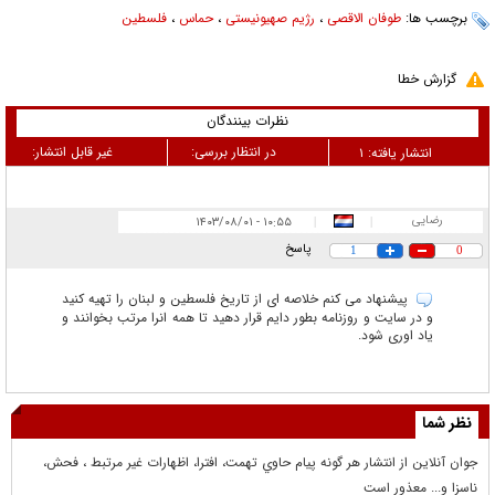
برچسب ها:
طوفان الاقصی
،
رژیم صهیونیستی
،
حماس
،
فلسطین
گزارش خطا
نظرات بینندگان
در انتظار بررسی:
غیر قابل انتشار:
انتشار یافته:
۱
رضایی
۱۰:۵۵ - ۱۴۰۳/۰۸/۰۱
|
|
پاسخ
1
0
پیشنهاد می کنم خلاصه ای از تاریخ فلسطین و لبنان را تهیه کنید
و در سایت و روزنامه بطور دایم قرار دهید تا همه انرا مرتب بخوانند و
یاد اوری شود.
نظر شما
جوان آنلاين از انتشار هر گونه پيام حاوي تهمت، افترا، اظهارات غير مرتبط ، فحش،
ناسزا و... معذور است