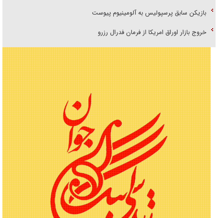
بازیکن سابق پرسپولیس به آلومینیوم پیوست
خروج بازار اوراق امریکا از فرمان فدرال رزرو