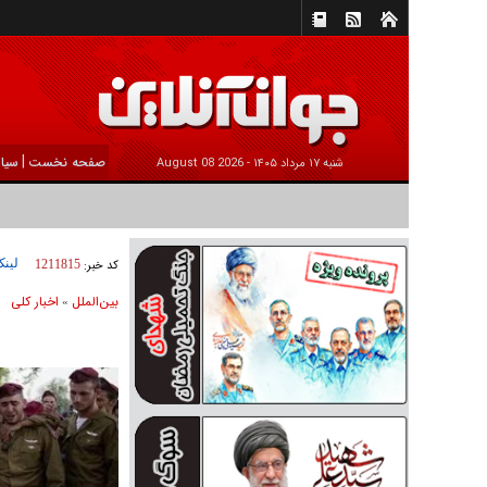
|
صفحه نخست
سیا
شنبه ۱۷ مرداد ۱۴۰۵ -
2026 August 08
لینک
کد خبر:
1211815
بين‌الملل
اخبار كلی
»