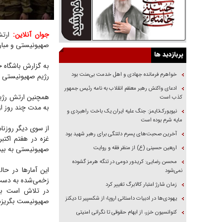
جوان آنلاین:
ارت
صهیونیستی و مبارزان مقاوم
پربازدید ها
خواهرم فرمانده جهادی و اهل خدمت بی‌منت بود
رژیم صهیونیستی در نبرد‌های ۲۴ ساعت گذشته نوار غزه به دست 
ادعای واکنش رهبر معظم انقلاب به نامه رئیس جمهور
همچنین ارتش رژیم
کذب است
به مدت چند روز از
نیویورک‌تایمز: جنگ علیه ایران یک باخت راهبردی و
مایه شرم بوده است
از سوی دیگر روزنا
آخرین صحبت‌های پسرم دلتنگی برای رهبر شهید بود
اربعین حسینی (ع) از منظر فقه و روایت
صهیونیستی به بیما
محسن رضایی: کریدور دومی در تنگه هرمز گشوده
این آمار‌ها در 
نمی‌شود
زخمی‌شده به دست م
زمان شارژ اعتبار کالابرگ تغییر کرد
در تلاش است با 
یهودی‌ها در ادبیات داستانی اروپا؛ از شکسپیر تا دیکنز
صهیونیست بگریزد
کنوانسیون خزر، از ابهام حقوقی تا نگرانی امنیتی