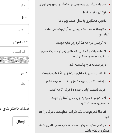
جزئیات برگزاری پیاده‌روی جاماندگان اربعین در تهران
فوتبال و آن «بالا»!
ایمیل
راهبرد غافلگیری با نسل جدید پهپاد‌ها
مشروطه نقطه عطف بیداری و آزادی‌خواهی ملت
ایران بود
* کد امنیتی
نه کریدور دوم نه مذاکره زیر سایه تهدید
ادامه حیات بنگاه‌های اقتصادی بدون حمایت جدی
مالیاتی و بیمه‌ای ممکن نیست
وزیر صمت عازم پاکستان شد
تفاهم با عمان به معنای بازگشایی تنگه هرمز نیست
* نظر
بازگشت ۳ میلیون و ۱۷ هزار زائر اربعین به کشور
خرید قسطی اولش خنده و آخرش گریه است!
ادعا درباره «نحوه رد زنی محل استقرار شهید
لاریجانی» صحت ندارد
تعداد کارکتر های م
آمریکا تحریم‌های یک شرکت هواپیمایی عراقی را لغو
کرد
مواضع حکیمانه رهبر معظم انقلاب، نصب العین همه
مسئولان نظام باشد