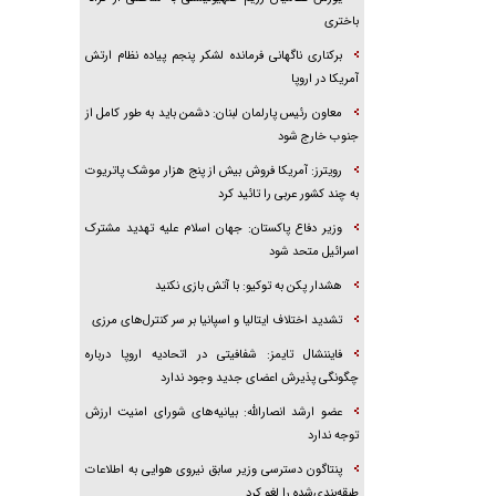
باختری
برکناری ناگهانی فرمانده لشکر پنجم پیاده‌ نظام ارتش
آمریکا در اروپا
معاون رئیس پارلمان لبنان: دشمن باید به طور کامل از
جنوب خارج شود
رویترز: آمریکا فروش بیش از پنج هزار موشک پاتریوت
به چند کشور عربی را تائید کرد
وزیر دفاع پاکستان: جهان اسلام علیه تهدید مشترک
اسرائیل متحد شود
هشدار پکن به توکیو: با آتش بازی نکنید
تشدید اختلاف ایتالیا و اسپانیا بر سر کنترل‌های مرزی
فایننشال تایمز: شفافیتی در اتحادیه اروپا درباره
چگونگی پذیرش اعضای جدید وجود ندارد
عضو ارشد انصارالله: بیانیه‌های شورای امنیت ارزش
توجه ندارد
پنتاگون دسترسی وزیر سابق نیروی هوایی به اطلاعات
طبقه‌بندی‌شده را لغو کرد