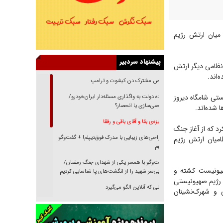
میان ارتش رژیم
پیشنهاد سردبیر
زارش باشگاه خبرنگاران به نقل از الجزیره، بر این اساس ارتش رژیم صهیونیستی اذعان کرد که ۱۳ نظامی دیگر ارتش
رقص مشترک دن کیشوت و ترامپ
تی شامگاه دیروز
دنده دولت به واگذاری مسئله‌دار ایران‌خودرو/
خصوصی‌سازی یا انحصار؟
 شده‌اند.
غریزه‌ی بقا و آقای باقی و رفقا
د که از آغاز جنگ
جراحی‌های زیبایی با مدرک فوق‌دیپلم! + گفت‌وگو
ز جمله شماری از نظامیان ارتش رژیم
با متهم
گفت‌وگو با همسر یکی از شهدای جنگ رمضان/
هیونیست کشته و
پیکر بی‌سر شهید را از انگشت‌های پا شناسایی کردیم
و رژیم صهیونیستی
نسلی که آنلاین الگو می‌گیرد
 و شهرک‌نشینان
گفت‌وگو با آیت‌الله جاودان/ جفای مخالفان مکانت
معنوی رهبر شهید را ارتقا می‌داد