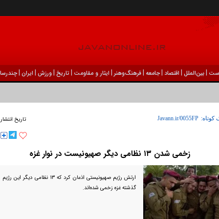
|
|
|
|
|
|
|
|
|
ست
بين‌الملل
اقتصاد
جامعه
فرهنگ‌و‌هنر
ایثار و مقاومت
تاریخ
ورزش
ايران
چندرسان
 کوتاه:
تاریخ انتشار
زخمی‌ شدن ۱۳ نظامی دیگر صهیونیست در نوار غزه
گذشته غزه زخمی شده‌اند.