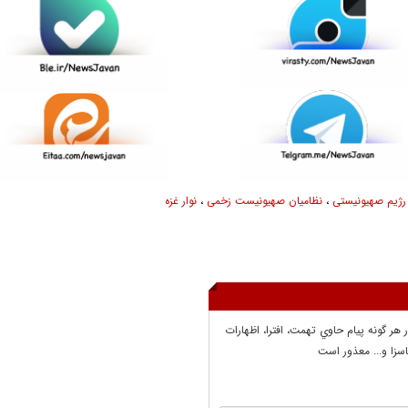
رژیم صهیونیستی
،
نظامیان صهیونیست زخمی
،
نوار غزه
ر هر گونه پيام حاوي تهمت، افترا، اظهارات
سزا و... معذور است