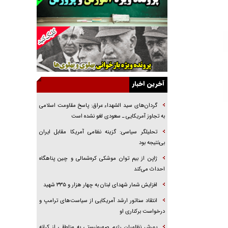
راننده مست به قانون می‌خندد
همه آقای دوربینی شده‌ایم!
قصه ناتمام سرویس مدارس
آیا مقاومت فلسطین خلع‌سلاح می‌شود؟
الگوی وحدت‌آفرین در ادراک سیاست خارجی
آخرین اخبار
گفتگوی دکتر اخوان مدیرمسئول روزنامه جوان با
برنامه تلویزیونی «نبرد هرمز»
گردان‌های سید الشهداء عراق: پاسخ مقاومت اسلامی
امام حسین (ع) کشته سیرت‌های عصر جاهلی شد
به تجاوز آمریکایی ـ سعودی لغو نشده است
فریاد‌ها و ناله‌های دوستان مبارزدلم را آتش می‌زد
تحلیلگر سیاسی: گزینه نظامی آمریکا مقابل ایران
بی‌نتیجه بود
ژاپن از بیم توان موشکی کره‌شمالی و چین پناهگاه
احداث می‌کند
افزایش شمار شهدای لبنان به چهار هزار و ۳۳۵ شهید
انتقاد سناتور ارشد آمریکایی از سیاست‌های ترامپ و
درخواست برکناری او
یورش نظامیان رژیم صهیونیستی به مناطقی از کرانه