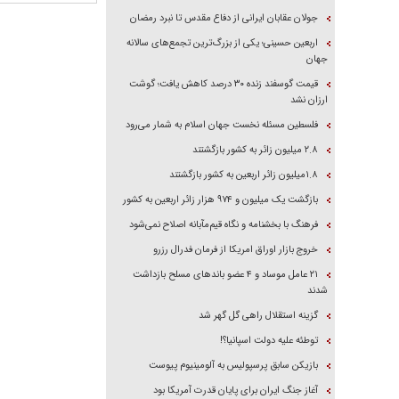
جولان عقابان ایرانی از دفاع مقدس تا نبرد رمضان
اربعین حسینی؛ یکی از بزرگ‌ترین تجمع‌های سالانه
جهان
قیمت گوسفند زنده ۳۰ درصد کاهش یافت؛ گوشت
ارزان نشد
فلسطین مسئله نخست جهان اسلام به شمار می‌رود
۲.۸ میلیون زائر به کشور بازگشتند
۱.۸میلیون زائر اربعین به کشور بازگشتند
بازگشت یک میلیون و ۹۷۴ هزار زائر اربعین به کشور
فرهنگ با بخشنامه و نگاه قیم‌مآبانه اصلاح نمی‌شود
خروج بازار اوراق امریکا از فرمان فدرال رزرو
۲۱ عامل موساد و ۴ عضو باند‌های مسلح بازداشت
شدند
گزینه استقلال راهی گل گهر شد
توطئه علیه دولت اسپانیا؟!
بازیکن سابق پرسپولیس به آلومینیوم پیوست
آغاز جنگ ایران برای پایان قدرت آمریکا بود