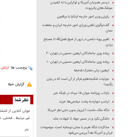
دردسر همزمان آمریکا و اوکراین با ته کشیدن
موشک‌های پاتریوت
رایزنی وزیر امور خارجه ایتالیا با عراقچی
گفت‌وگوی تلفنی وزرای امور خارجه ایران و سلطنت
عمان
تغییر رویه دشمن در ترور از شیخ فضل‌الله تا مصباح
یزدی
پیاده روی جاماندگان اربعین حسینی در تهران - ۲
پیاده روی جاماندگان اربعین حسینی در تهران - ۱
برچسب ها:
ارتش 
اربعین؛ زبان مشترک قدم‌ها
جزئیات شکنجه‌هایم فراتر از آن است که در بیان
گزارش خطا
بگنجد!
بازتاب روزنامه جوان ۱۵ مرداد در شبکه خبر
نظر شما
ترامپ دوباره به پشت میانجی‌ها خزید
تنگه ملک ماست | این‌بار بدون حتی نظر امریکا
جوان آنلاين از انتشا
غير مرتبط ، فحش، نا
دلتنگی نکرد و در مسیر جهاد تا شهادت ماند
مذاکرات تنگه هرمز با عمان دوجانبه است؛ موضوعات
نام
ایران و آمریکا بعداً بررسی می‌شود