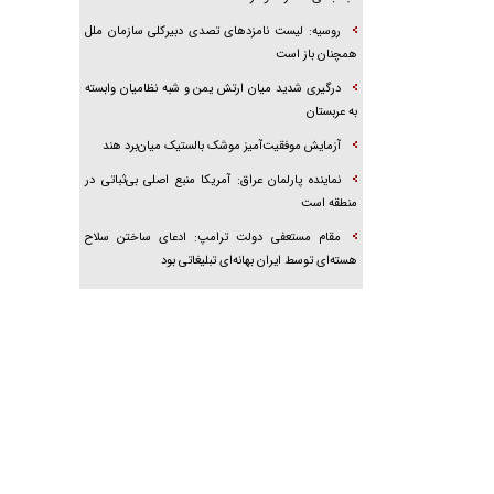
روسیه: لیست نامزدهای تصدی دبیرکلی سازمان ملل
همچنان باز است
درگیری شدید میان ارتش یمن و شبه نظامیان وابسته
به عربستان
آزمایش موفقیت‌آمیز موشک بالستیک میان‌برد هند
نماینده پارلمان عراق: آمریکا منبع اصلی بی‌ثباتی در
منطقه است
مقام مستعفی دولت ترامپ: ادعای ساختن سلاح
هسته‌ای توسط ایران بهانه‌ای تبلیغاتی بود