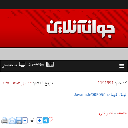
روزنامه جوان
نسخه اصلی
Toggle
navigation
کد خبر:
1191991
تاریخ انتشار:
۲۴ مهر ۱۴۰۲ - ۱۲:۵۱
لینک کوتاه:
جامعه
اخبار كلی
»