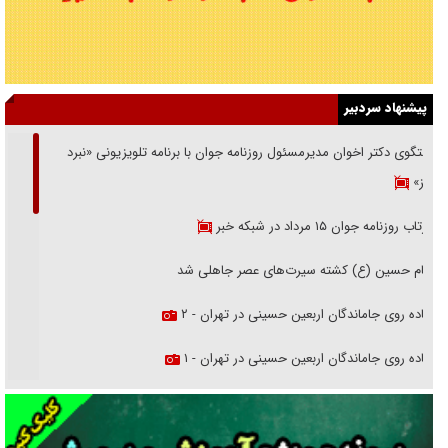
پیشنهاد سردبیر
گفتگوی دکتر اخوان مدیرمسئول روزنامه جوان با برنامه تلویزیونی «نبرد
هرمز»
بازتاب روزنامه جوان ۱۵ مرداد در شبکه خبر
امام حسین (ع) کشته سیرت‌های عصر جاهلی شد
پیاده روی جاماندگان اربعین حسینی در تهران - ۲
پیاده روی جاماندگان اربعین حسینی در تهران - ۱
فریاد‌ها و ناله‌های دوستان مبارزدلم را آتش می‌زد
تغییر رویه دشمن در ترور از شیخ فضل‌الله تا مصباح یزدی