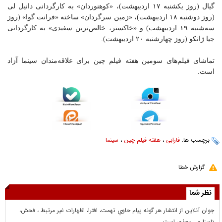
گیال (روز یکشنبه ۱۷ اردیبهشت)، «کوهنوردان» به کارگردانی دانیل لی
(روز دوشنبه ۱۸ اردیبهشت)، «زمین سرگردان» ساخته «فرانت گوا» (روز
سه‌شنبه ۱۹ اردیبهشت) و «خاکستر، خالص‌ترین سفیدی» به کارگردانی
جیا ژانکو (روز چهارشنبه ۲۰ اردیبهشت).
تماشای فیلم‌های سومین هفته فیلم چین برای علاقه‌مندان سینما آزاد
است.
برچسب ها:
فارابی
،
هفته فیلم چین
،
سینما
گزارش خطا
نظر شما
جوان آنلاين از انتشار هر گونه پيام حاوي تهمت، افترا، اظهارات غير مرتبط ، فحش،
ناسزا و... معذور است