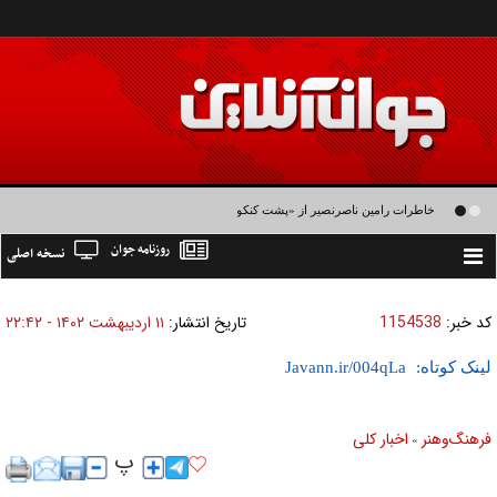
خاطرات رامین ناصرنصیر از «پشت‌ کنکوری‌ها» و رضا داوودنژاد: رضا کودک درون فعالی
روزنامه جوان
نسخه اصلی
داشت و خیلی راحت به شوق می‌آمد
Toggle
navigation
کد خبر:
1154538
تاریخ انتشار:
۱۱ ارديبهشت ۱۴۰۲ - ۲۲:۴۲
لینک کوتاه:
فرهنگ‌و‌هنر
اخبار كلی
»