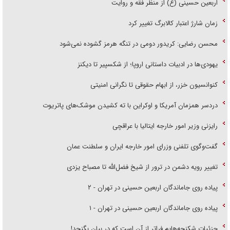
اربعین حسینی (ع) از منظر فقه و روایت
زمان شارژ اعتبار کالابرگ تغییر کرد
محسن رضایی: کریدور دومی در تنگه هرمز گشوده نمی‌شود
یهودی‌ها در ادبیات داستانی اروپا؛ از شکسپیر تا دیکنز
کنوانسیون خزر، از ابهام حقوقی تا نگرانی امنیتی
دردسر همزمان آمریکا و اوکراین با ته کشیدن موشک‌های پاتریوت
رایزنی وزیر امور خارجه ایتالیا با عراقچی
گفت‌وگوی تلفنی وزرای امور خارجه ایران و سلطنت عمان
تغییر رویه دشمن در ترور از شیخ فضل‌الله تا مصباح یزدی
پیاده روی جاماندگان اربعین حسینی در تهران - ۲
پیاده روی جاماندگان اربعین حسینی در تهران - ۱
جزئیات شکنجه‌هایم فراتر از آن است که در بیان بگنجد!