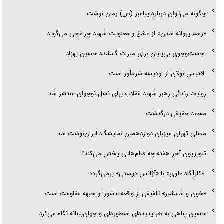
جزئیات شکنجه‌هایم فراتر از آن است که در بیان بگنجد!
چگونه می‌توان درباره پیامبر (ص) رمان نوشت
گزارش «جوان» از قوانین سخت‌گیرانه ۶ قاره در برابر یورش به پاسگاه‌های
«رسم پروانه شدن» از عشق و معنویت شهید چراغچی می‌گوید
پلیس
جست‌وجوی بی‌پایان برای میراث گمشده حسین بهزاد
اقتباس نولان از اودیسه شرم‌آور است
روایت زندگی رهبر شهید انقلاب برای نسل نوجوان منتشر شد
محمد حقیقی درگذشت
مصلی تهران میزبان دوازدهمین نمایشگاه ایران‌نوشت شد
تلویزیون آخر هفته چه فیلم‌هایی پخش می‌کند؟
«کارآگاه علوی» با «آژانس دوستی» برمی‌گردد
«خون و شمشیر» تلفیقی از واقعه عاشورا و جبهه مقاومت است
حسین پناهی به هر پدیده‌ای اسطوره‌ای و جهان‌بینانه نگاه می‌کرد