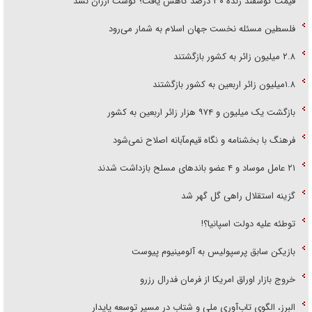
قیمت گوسفند زنده ۳۰ درصد کاهش یافت؛ گوشت ارزان نشد
فلسطین مسئله نخست جهان اسلام به شمار می‌رود
۲.۸ میلیون زائر به کشور بازگشتند
۱.۸میلیون زائر اربعین به کشور بازگشتند
بازگشت یک میلیون و ۹۷۴ هزار زائر اربعین به کشور
فرهنگ با بخشنامه و نگاه قیم‌مآبانه اصلاح نمی‌شود
۲۱ عامل موساد و ۴ عضو باند‌های مسلح بازداشت شدند
گزینه استقلال راهی گل گهر شد
توطئه علیه دولت اسپانیا؟!
بازیکن سابق پرسپولیس به آلومینیوم پیوست
خروج بازار اوراق امریکا از فرمان فدرال رزرو
البرز، الگوی تاب‌آوری ملی و شتاب در مسیر توسعه پایدار