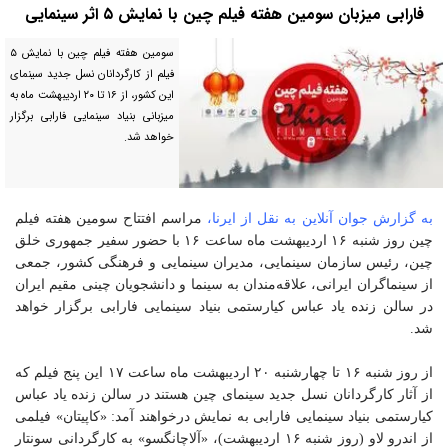
فارابی میزبان سومین هفته فیلم چین با نمایش ۵ اثر سینمایی
سومین هفته فیلم چین با نمایش ۵
فیلم از کارگردانان نسل جدید سینمای
این کشور، از ۱۶ تا ۲۰ اردیبهشت ماه به
میزبانی بنیاد سینمایی فارابی برگزار
خواهد شد.
به گزارش جوان آنلاین به نقل از ایرنا،
مراسم افتتاح سومین هفته فیلم
چین روز شنبه ۱۶ اردیبهشت ماه ساعت ۱۶ با حضور سفیر جمهوری خلق
چین، رئیس سازمان سینمایی، مدیران سینمایی و فرهنگی کشور، جمعی
از سینماگران ایرانی، علاقه‌مندان به سینما و دانشجویان چینی مقیم ایران
در سالن زنده یاد عباس کیارستمی بنیاد سینمایی فارابی برگزار خواهد
شد.
از روز شنبه ۱۶ تا چهارشنبه ۲۰ اردیبهشت ماه ساعت ۱۷ این پنج فیلم که
از آثار کارگردانان نسل جدید سینمای چین هستند در سالن زنده یاد عباس
کیارستمی بنیاد سینمایی فارابی به نمایش درخواهند آمد: «کاپیتان» فیلمی
از اندرو لاو (روز شنبه ۱۶ اردیبهشت)، «آلاچانگسو» به کارگردانی سونتار