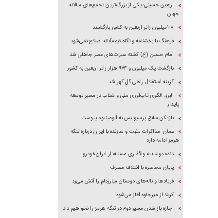
اربعین حسینی؛ یکی از بزرگ‌ترین تجمع‌های سالانه
جهان
۱.۸میلیون زائر اربعین به کشور بازگشتند
فرهنگ با بخشنامه و نگاه قیم‌مآبانه اصلاح نمی‌شود
امام حسین (ع) کشته سیرت‌های عصر جاهلی شد
بازگشت یک میلیون و ۹۷۴ هزار زائر اربعین به کشور
گزینه استقلال راهی گل گهر شد
البرز، الگوی تاب‌آوری ملی و شتاب در مسیر توسعه
پایدار
بازیکن سابق پرسپولیس به آلومینیوم پیوست
عمان: مذاکرات مثبت و سازنده با ایران درباره تنگه
هرمز ادامه دارد
دنده دولت به واگذاری مسئله‌دار ایران‌خودرو
پایان محاصره با ائتلاف مصرف
فریاد‌ها و ناله‌های دوستان مبارزدلم را آتش می‌زد
کربلا از میرجاوه آغاز می‌شود!
اجازه باز شدن مسیر دوم در تنگه هرمز را نخواهیم داد