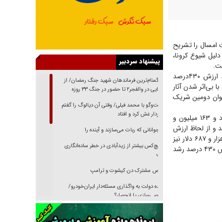
 امسال را تشریح
دلیل شیوع کرونا،
پیشنهاد سردبیر
ت.
براساس این گزارش، در پنج ماه اول امسال نسبت به مدت مشابه، واردات ایران از عراق از لحاظ ارزش ۴۳۰درصد
از گمنام‌ترین فرماندهان شهید جنگ رمضان/ از
مسال با بی‌اثر شدن آثار
شناسایی در والفجر۲ تا حضور در جنگ ۳۳ روزه
نوان دومین شریک
گفت‌وگو با محمد فیلی/ وقتی آن دیالوگ را گفتم
فیلمبردار غش کرد و افتاد
صادرات کشورمان به عراق نیز تا پایان مردادماه، بیش از ۱۲میلیون و ۲۴هزار تن به ارزش ۳ میلیارد و ۱۶۳ میلیون و
ه پنج ماه نخست سال قبل، از لحاظ وزنی ۵۳ درصد رشد و از لحاظ ارزش
نوجوانانی که ربات می‌سازند و آینده را
۳۱ درصد رشد داشته است. در دوره مورد بررسی، ۳۱۳هزار و ۶۱۲تن کالا به ارزش ۱۷۵میلیون و ۹۸۹ هزار و ۶۸۷ دلار نیز
هیچ‌کس بیشتر از زیدآبادی در خطر ساده‌انگاری
از عراق وارد کشورمان شد که نسبت به مدت مشابه سال قبل از لحاظ وزنی ۹۷۰ درصد و از لحاظ ارزش ۴۳۰ درصد رشد
نیست
رقص مشترک دن کیشوت و ترامپ
دنده دولت به واگذاری مسئله‌دار ایران‌خودرو/
خصوصی‌سازی یا انحصار؟
غریزه‌ی بقا و آقای باقی و رفقا