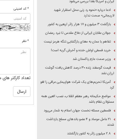
ایران و آمریکا بعداً بررسی می‌شود
* کد امنیتی
ادعا درباره «نحوه رد زنی محل استقرار شهید
لاریجانی» صحت ندارد
بازگشت ۳ میلیون و ۱۷ هزار زائر اربعین به کشور
جولان عقابان ایرانی از دفاع مقدس تا نبرد رمضان
* نظر
تفاهم با عمان به معنای بازگشایی تنگه هرمز نیست
خرید قسطی اولش خنده و آخرش گریه است!
وزیر صمت عازم پاکستان شد
قیمت گوسفند زنده ۳۰ درصد کاهش یافت؛ گوشت
ارزان نشد
تعداد کارکتر های م
آمریکا تحریم‌های یک شرکت هواپیمایی عراقی را لغو
کرد
مواضع حکیمانه رهبر معظم انقلاب، نصب العین همه
مسئولان نظام باشد
فلسطین مسئله نخست جهان اسلام به شمار می‌رود
۲۱ عامل موساد و ۴ عضو باند‌های مسلح بازداشت
شدند
۲.۸ میلیون زائر به کشور بازگشتند