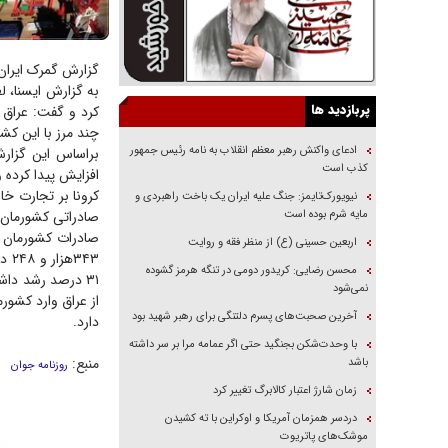
گزارش گمرک ایران از رشد ۴۳۰ درصدی واردات از عراق به ایرا
به گزارش ایسنا، 
پربازدید ها
کرد و گفت: عراق د
چند مرز با این کش
ادعای واکنش رهبر معظم انقلاب به نامه رئیس جمهور
کذب است
کرونا بر تجارت خ
نیویورک‌تایمز: جنگ علیه ایران یک باخت راهبردی و
مایه شرم بوده است
صادراتی کشورمان ن
اربعین حسینی (ع) از منظر فقه و روایت
محسن رضایی: کریدور دومی در تنگه هرمز گشوده
نمی‌شود
آخرین صحبت‌های پسرم دلتنگی برای رهبر شهید بود
دارد.
با وحدت‌شکن بجنگید حتی اگر عمامه مرا بر سر داشته
منبع:
باشد
روزنامه جوان
زمان شارژ اعتبار کالابرگ تغییر کرد
دردسر همزمان آمریکا و اوکراین با ته کشیدن
موشک‌های پاتریوت