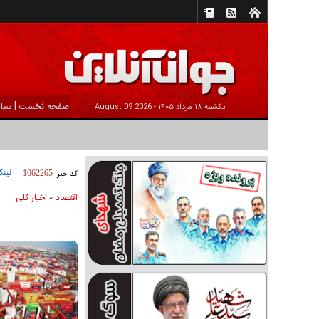
|
صفحه نخست
سیا
يکشنبه ۱۸ مرداد ۱۴۰۵ -
2026 August 09
لینک
کد خبر:
1062265
اقتصاد
اخبار کلی
»