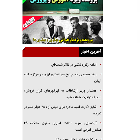
جراحی‌های زیبایی با مدرک فوق‌دیپلم! + گفت‌وگو
با متهم
گفت‌وگو با همسر یکی از شهدای جنگ رمضان/
پیکر بی‌سر شهید را از انگشت‌های پا شناسایی کردیم
نسلی که آنلاین الگو می‌گیرد
گفت‌وگو با آیت‌الله جاودان/ جفای مخالفان مکانت
معنوی رهبر شهید را ارتقا می‌داد
آخرین اخبار
راننده مست به قانون می‌خندد
ادامه رکوردشکنی در تالار شیشه‌ای
همه آقای دوربینی شده‌ایم!
روند صعودی ملایم نرخ حواله‌های ارزی در مرکز مبادله
قصه ناتمام سرویس مدارس
ایران
آیا مقاومت فلسطین خلع‌سلاح می‌شود؟
هشدار وزیر ارتباطات به اپراتورهای گران فروش/
مصرف ترافیک شفاف شود
شارژ «کارت امید مادر» برای بیش از ۲۵۷ هزار مادر در
تیرماه
آزادسازی سهام عدالت احیای حقوق مالکانه ۴۹
میلیون ایرانی است
بازگشت فشار به بازار جهانی غذا