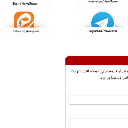
ر هر گونه پيام حاوي تهمت، افترا، اظهارات
سزا و... معذور است