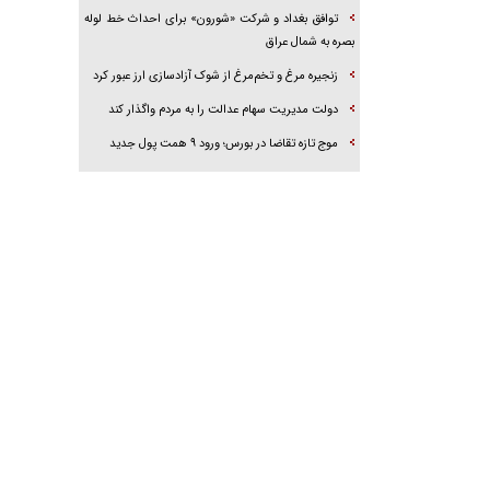
توافق بغداد و شرکت «شورون» برای احداث خط لوله
بصره به شمال عراق
زنجیره مرغ و تخم‌مرغ از شوک آزادسازی ارز عبور کرد
دولت مدیریت سهام عدالت را به مردم واگذار کند
موج تازه تقاضا در بورس؛ ورود ۹ همت پول جدید