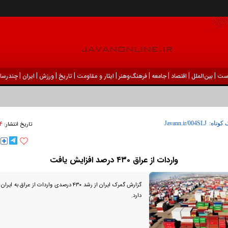
|
|
|
|
|
|
|
|
|
ست
بين‌الملل
اقتصاد
جامعه
فرهنگ‌و‌هنر
ایثار و مقاومت
تاریخ
ورزش
ايران
چندرسان
۲۴ شهريو
 کوتاه:
تاریخ انتشار:
واردات از عراق ۴۳۰ درصد افزایش یافت
گزارش گمرک ایران از رشد ۴۳۰ درصدی واردات از عر
دارد.