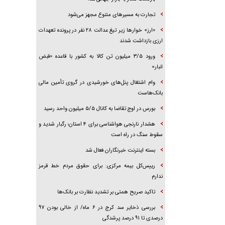
تجارت به مسیر‌های متنوع مجهز می‌شود
«ارز» خوار‌ها زیر تیغ عدالت ۲۸ نفر در پرونده تعهدات
ارزی بازداشت شدند
ورود ۳/۵ میلیون تن کالا به کشور با قاعده «قبض
انبار»
وام اشتغال پنل‌های خورشیدی در گروی تأمین مالی
بانک‌هاست
بورس در اوج تقاضا به کانال ۵/۵ میلیون واحد رسید
هشدار نارنجی هواشناسی برای ۴ استان؛ رگبار شدید و
سقوط سنگ در راه است
بسته اینترنت خبرنگاران فعال شد
رییس‌کل بیمه مرکزی: برای حقوق مردم خط قرمز
ندارم
تاکید صریح همتی بر تشدید نظارت بر بانک‌ها
بررسی ذخایر سد کرج در ۶ ماه/ از خالی بودن ۹۷
درصدی تا ۹۱ درصد پرشدگی