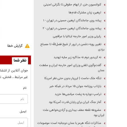
کنوانسیون خزر، از ابهام حقوقی تا نگرانی امنیتی
اربعین؛ زبان مشترک قدم‌ها
پیاده روی جاماندگان اربعین حسینی در تهران - ۱
پیاده روی جاماندگان اربعین حسینی در تهران - ۲
رایزنی وزیر امور خارجه ایتالیا با عراقچی
تغییر رویه دشمن در ترور از شیخ فضل‌الله تا مصباح
گزارش خطا
یزدی
نه کریدور دوم نه مذاکره زیر سایه تهدید
نظر شما
گفت‌وگوی تلفنی وزرای امور خارجه ایران و سلطنت
جوان آنلاين از انتشا
عمان
غير مرتبط ، فحش، نا
تنگه ملک ماست | این‌بار بدون حتی نظر امریکا
بازتاب روزنامه جوان ۱۵ مرداد در شبکه خبر
نام
ترامپ دوباره به پشت میانجی‌ها خزید
آغاز جنگ ایران برای پایان قدرت آمریکا بود
مشروطه نقطه عطف بیداری و آزادی‌خواهی ملت
ایمیل
ایران بود
مذاکرات تنگه هرمز با عمان دوجانبه است؛ موضوعات