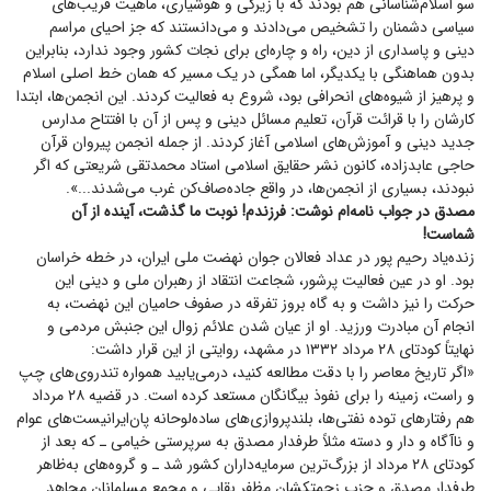
سو اسلام‌شناسانی هم بودند که با زیرکی و هوشیاری، ماهیت فریب‌های
سیاسی دشمنان را تشخیص می‌دادند و می‌دانستند که جز احیای مراسم
دینی و پاسداری از دین، راه و چاره‌ای برای نجات کشور وجود ندارد، بنابراین
بدون هماهنگی با یکدیگر، اما همگی در یک مسیر که همان خط اصلی اسلام
و پرهیز از شیوه‌های انحرافی بود، شروع به فعالیت کردند. این انجمن‌ها، ابتدا
کارشان را با قرائت قرآن، تعلیم مسائل دینی و پس از آن با افتتاح مدارس
جدید دینی و آموزش‌های اسلامی آغاز کردند. از جمله انجمن پیروان قرآن
حاجی عابدزاده، کانون نشر حقایق اسلامی استاد محمدتقی شریعتی که اگر
نبودند، بسیاری از انجمن‌ها، در واقع جاده‌صاف‌کن غرب می‌شدند...».
مصدق در جواب نامه‌ام نوشت: فرزندم! نوبت ما گذشت، آینده از آن
شماست!
زنده‌یاد رحیم پور در عداد فعالان جوان نهضت ملی ایران، در خطه خراسان
بود. او در عین فعالیت پرشور، شجاعت انتقاد از رهبران ملی و دینی این
حرکت را نیز داشت و به گاه بروز تفرقه در صفوف حامیان این نهضت، به
انجام آن مبادرت ورزید. او از عیان شدن علائم زوال این جنبش مردمی و
نهایتاً کودتای ۲۸ مرداد ۱۳۳۲ در مشهد، روایتی از این قرار داشت:
«اگر تاریخ معاصر را با دقت مطالعه کنید، درمی‌یابید همواره تندروی‌های چپ
و راست، زمینه را برای نفوذ بیگانگان مستعد کرده است. در قضیه ۲۸ مرداد
هم رفتار‌های توده نفتی‌ها، بلندپروازی‌های ساده‌لوحانه پان‌ایرانیست‌های عوام
و ناآگاه و دار و دسته مثلاً طرفدار مصدق به سرپرستی خیامی ـ که بعد از
کودتای ۲۸ مرداد از بزرگ‌ترین سرمایه‌داران کشور شد ـ و گروه‌های به‌ظاهر
طرفدار مصدق و حزب زحمتکشان مظفر بقایی و مجمع مسلمانان مجاهد