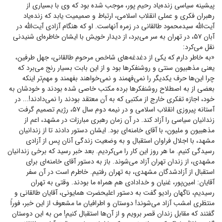
پیشینه سیاسی زنده‌یاد رحیم پور، موجب شده بود که وی با بسیاری از
رهبران فکری و عملی انقلاب اسلامی، ارتباط و صمیمیت یابد که زنده‌یاد
آیت‌الله سیدمحمود طالقانی در زمره آنهاست. او که هنگام آزادی آیت‌الله در
آبان ۵۷، در تهران به سر می‌برد، از دیدار خویش با ایشان خاطره‌ای شنیدنی
نقل می‌کرد:
«به خاطر دارم که یکی از دغدغه‌های شاخص مرحوم طالقانی، جهل طرفین،
یعنی مذهبیون سنتی و روشنفکر‌ها بود و از این بابت بسیار رنج می‌برد که
چرا این‌ها حرف یکدیگر را نمی‌فهمند و نمی‌خواهند بفهمند و مهم‌تر اینکه
بعضی از به اصطلاح روشنفکر‌ها برده مکتب خاصی شده بودند و خودشان به
خود، اجازه تفکری خارج از مکتبی که به آن معتقد بودند را نمی‌دادند!... در
آستانه پیروزی انقلاب اسلامی و در نیمه دوم سال ۵۷، رژیم تصمیم گرفت
زندانیان سیاسی را آزاد کند. در آن زمان رهبری مبارزات در مشهد، اعم از
مذهبیون و ملیون، با آقای خامنه‌ای بود. ایشان دستور دادند تا از زندانیان
مشهد، با اجلال فراوان استقبال و به وضعیت زندگی آنان پس از آزادی
رسیدگی کنیم. ما هر روز این کار را می‌کردیم. بعد خبر رسید که برخی زندانیان
مشهدی، از زندان تهران آزاد می‌شوند. باز به دستور آقای خامنه‌ای برای
استقبال از آزادشدگان مشهدی، به تهران رفتیم. خاطرم است در آن سفر
آقایان: امین‌پور، غنیان و خدادادی هم همراه ما بودند. وقتی به تهران
رسیدیم، ناگهان رادیو گفت به دستور اعلیحضرت همایونی، آقایان طالقانی و
منتظری امشب آزاد می‌شوند! دوستان و اطرافیان ما مشعوف از این خبر، فوراً
گفتند که مقابل زندان قصر برویم و از آن‌ها استقبال کنیم! من به این دوستان