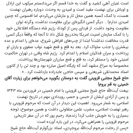
است غنیان آهی کشید و گفت به خدا قسم اگر می‌دانستم سرکوب این اراذل
و اوباش برای نهضت مفید است و امیدی به وحدت دوباره رهبران نهضت
هست، با کمک کسبه همین محل تار و مارشان می‌کردم، اما افسوس که چنین
امیدی ندارم!... دیگر کسی انگیزه‌ای برای مقاومت نداشت، وگرنه توان
مقاومت وجود داشت. از فردای پس از کودتا، رژیم شاه دستگاه اطلاعاتی خود
را با کمک سازمان امنیت امریکا به‌تدریج شکل داد تا آنجا که واقعاً دیگر کسی
قدرت مخالفت نداشت! ابتدا از چپ‌های افراطی شروع، عده‌ای را اعدام و عده
بیشتری را جذب ساواک کرد. بعد به قلع و قمع شهید نواب صفوی و یاران او
پرداخت و سران فدائیان اسلام را اعدام کرد. رژیم شاه وقتی در تهران حاکمیت
امنیتی خود را مستقر کرد، به قلع و قمع مبارزان شهرستان‌ها پرداخت،
مخصوصاً به سراغ مشهد آمد که پایگاه اصیل مبارزه بود و چند تن را از کانون
استاد محمدتقی شریعتی و سپس حاجی عابدزاده بازداشت کرد...».
حاج شیخ مجتبی قزوینی گفت به دوستان بگویید می‌خواهم برای زیارت آقای
خمینی به قم بروم!
بیعت آیت‌الله حاج شیخ مجتبی قزوینی با امام خمینی در فروردین ماه ۱۳۴۳
و پس از آزادی ایشان از حبس و حصر، رویدادی مهم در تاریخ نهضت
اسلامی به شمار می‌رود. اهمیت این دیدار در آن است که مرحوم قزوینی با
رهبر نهضت اسلامی، مشرب علمی متفاوتی داشت و همین موضوع، توجه
بسیاری را به خویش جلب کرد! زنده‌یاد رحیم پور که در آن سفر تاریخی
مرحوم قزوینی را همراهی می‌کرد، در این باره آورده است:
«پس از رحلت مرحوم آیت‌الله بروجردی، استاد بزرگوارم آیت‌الله حاج شیخ