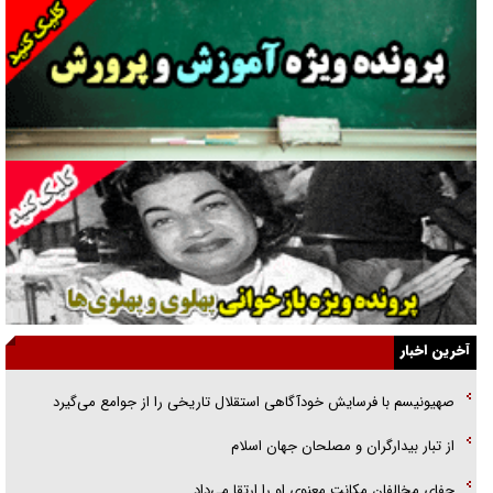
دنده دولت به واگذاری مسئله‌دار ایران‌خودرو/ خصوصی‌سازی یا انحصار؟
غریزه‌ی بقا و آقای باقی و رفقا
جراحی‌های زیبایی با مدرک فوق‌دیپلم! + گفت‌وگو با متهم
گفت‌وگو با همسر یکی از شهدای جنگ رمضان/ پیکر بی‌سر شهید را از
انگشت‌های پا شناسایی کردیم
نسلی که آنلاین الگو می‌گیرد
گفت‌وگو با آیت‌الله جاودان/ جفای مخالفان مکانت معنوی رهبر شهید را
ارتقا می‌داد
آخرین اخبار
راننده مست به قانون می‌خندد
صهیونیسم با فرسایش خودآگاهی استقلال تاریخی را از جوامع می‌گیرد
همه آقای دوربینی شده‌ایم!
از تبار بیدارگران و مصلحان جهان اسلام
قصه ناتمام سرویس مدارس
جفای مخالفان مکانت معنوی او را ارتقا می‌داد