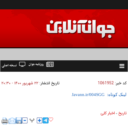
روزنامه جوان
نسخه اصلی
Toggle
navigation
کد خبر:
1061952
تاریخ انتشار:
۲۲ شهريور ۱۴۰۰ - ۲۰:۳۰
لینک کوتاه:
تاریخ
اخبار کلی
»