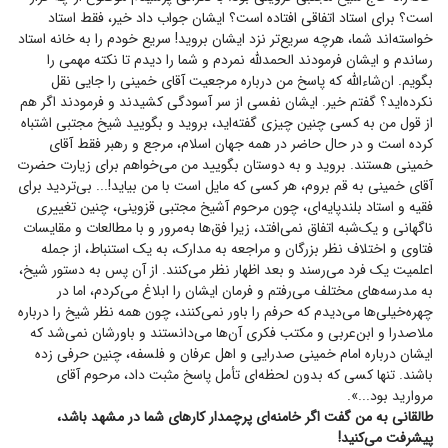
است؟ برای استاد اتفاقی افتاده است؟ ایشان جواب داد خیر، فقط استاد
خواسته‌اند شما، هرچه سریع‌تر نزد ایشان بروید! سریع خودم را به خانه استاد
رساندم و ایشان فرمودند الحمدلله نمردم و شما را دیدم تا نکته مهمی را
بگویم. ان‌شاءالله که پاسخ من درباره مرجعیت آقای خمینی را جایی نقل
نکرده‌اید؟ گفتم خیر. ایشان نفسی از سر آسودگی کشیدند و فرمودند اگر هم
از قول من به کسی چنین چیزی گفته‌اید، بروید و بگویید شیخ مجتبی اشتباه
کرده است و در حال حاضر در همه جهان اسلام، مرجع و رهبر فقط آقای
خمینی هستند. بروید و به دوستان بگویید من می‌خواهم برای زیارت حضرت
آقای خمینی به قم بروم، هر کسی که مایل است با من بیاید!... بی‌تردید برای
فقیه و استاد بلندپایه‌ای، چون مرحوم آشیخ مجتبی قزوینی، چنین تغییری
ناگهانی و یک‌شبه اتفاق نمی‌افتد، زیرا فق‌ها به‌مرور و با مطالعات و مقایسات
فتاوی و اختلاف نظر بزرگان و مراجعه به مدارک، به یک استنباط، از جمله
اعلمیت یک فرد می‌رسند و بعد اظهار نظر می‌کنند. از آن پس به دستور شیخ،
به مدرسه‌های مختلف می‌رفتم و فرمان ایشان را ابلاغ می‌کردم، اما در
چهره‌خیلی‌ها می‌دیدم که حرفم را باور نمی‌کنند، چون همه نظر شیخ را درباره
ملاصدرا و ابن‌عربی و مکتب فکری آن‌ها می‌دانستند و باورشان نمی‌شد که
ایشان درباره امام خمینی صدرایی و اهل عرفان و فلسفه، چنین حرفی زده
باشند. تنها کسی که بدون لحظه‌ای تأمل پاسخ مثبت داد، مرحوم آقای
مروارید بود...».
طالقانی به من گفت اگر خامنه‌ای پرچمدار کار‌های شما در مشهد باشد،
پیشرفت می‌کنید!