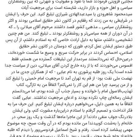
مجتبی قزوینی فرمودند شما با نفوذ و مقبولیت و شهرتی که بین روشنفکران
سیاسی و اهل حوزه و بازار دارید، شایسته است برای مرجعیت آیات
سیدمحمود شاهرودی یا سیدعبدالهادی شیرازی تبلیغ کنید. این حرف را ایشان
در شرایطی به من زدند که رفقایم در کانون نشر حقایق اسلامی بودند و اکثر
روشنفکران سیاسی ـ مذهبی کشور قصد داشتند مرحوم آقای میلانی را ـ که
در آن دوران از همه سیاسی‌تر و روشنفکرتر بودند ـ تبلیغ کنند. من هم چنین
تشخیصی داشتم، منتها به دلیل ارادت خاصی که به استادم داشتم، از آن پس
طبق دستور ایشان عمل کردم، طوری که دوستان در کانون نشر حقایق
اسلامی، احساس کردند در برابر حرکت سریع و وسیع ما شکست خورده‌اند،
درعین‌حال که نمی‌دانستند سردمدار این تبلیغات گسترده من هستم، فقط
افسوس می‌خوردند که با از رده خارج کردن آقای میلانی، دین از سیاست جدا
شده است! یک روز طلبه پرشوری به نام عبایی - که از همکاران جدی ما در
نهضت ملی نفت بود- از قم به تهران آمد تا مرجعیت امام خمینی را تبلیغ کند
و از من پرسید چرا من هم این کار را نمی‌کنم؟ اتفاقاً من به تازگی، کتاب
تهذیب‌الاصول امام را خوانده و بسیار جذب آن شده بودم، اما می‌دانستم
ایشان رساله‌ای چاپ نکرده بودند و ادعای مرجعیت نداشتند. عبایی گفت
اتفاقاً ما به همین دلیل، می‌خواهیم درباره ایشان تبلیغ کنیم. این حرف مرا به
فکر انداخت و تصمیم گرفتم با استادم دراین‌باره مشورت کنم، ولی ایشان
بلادرنگ جواب منفی دادند! از این ماجرا ماه‌ها گذشت و یک روز سحر، در
خانه‌ام را به‌شدت کوبیدند! من مانده بودم که در آن وقت صبح، چه موضوع
مهمی پیشامد کرده است. رفتم و شیخ اسماعیل فردوسی‌پور را دیدم که طلبه
خانه‌زاد حاج شیخ مجتبی قزوینی بود. با نگرانی پرسیدم موضوع از چه قرار