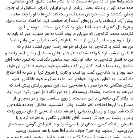
گفتم رفقا! ساواک که دیوانه نیست که با اعلام ساعت دقیق آزادی طالقانی،
همه مردم تهران و بلکه بخش زیادی از مردم ایران را برای استقبال از او جلوی
زندان بکشاند و علیه خودش میتینگ درست کند! این‌ها یا او را چند ساعت
پیش آزاد کرده‌اند، یا در روز‌های آینده آزاد خواهند کرد، اما اعلام ساعت دقیق
و فی‌المثل گفتن امشب، فقط برای رد گم کردن است!... دوستان قبول
نکردند، محمد شانه‌چی که میزبان ما بود، گفت به هر صورت، من که باید به
منزل بروم و وسیله پذیرایی از شما‌ها را فراهم کنم، بنابراین نمی‌توانم بیایم!
من هم گفتم با شانه‌چی به منزل او خواهم رفت، چون اعتقاد ندارم که
طالقانی امشب آزاد خواهد شد! به هر حال رفقای ما مقابل زندان قصر رفتند و
من به اتفاق شانه‌چی به خانه او رفتم. نیم ساعتی نگذشت که تلفن خانه آقای
شانه‌چی به صدا درآمد. گوشی را که برداشتیم، خود مرحوم طالقانی آن طرف
خط بود و به شانه‌چی گفت بیا اینجا و کارت را شروع کن! او هم به آقا اطلاع
داد که من به اتفاق رحیم‌پور خواهم آمد. ما به منزل مرحوم طالقانی رفتیم.
ایشان هنگامی که مرا همراه با شانه‌چی دید، این تصور برایش پیش آمد که
من هم به جماعت روشنفکر پیوسته‌ام و به من نگاه تأمل‌آمیزی کرد! می‌دانید
که رفتار آقای طالقانی با این جماعت، از روی سیاست بود و در بسیاری از
مسائل، با آن‌ها اختلاف نظر داشت. وقتی نشستیم، دقایقی بعد به شانه‌چی
گفت شما بروید و وسایل پذیرایی را فراهم کنید، شانه‌چی از اتاق بیرون رفت
و در را پشت سر خودش بست. آقای طالقانی نگاهی به اطراف کرد و با
اطمینان از اینکه کسی سخنان او را نمی‌شنود و در اطرافش گوشی نیست، از
من پرسید از مشهد چه خبر؟ جواب دادم آقا! همه با هم هستیم. پرسید
پرچمدار شما در مشهد کیست؟ گفتم به معنای حقیقی، همه با هم هستیم و