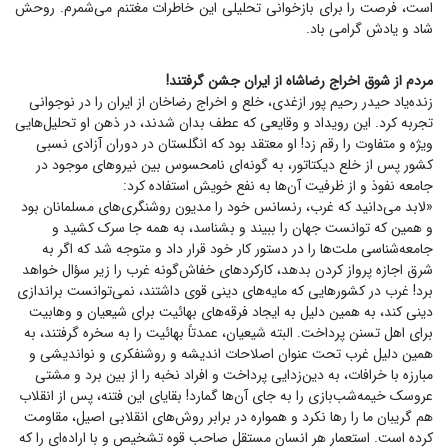
است، فرصت را برای بازخوانی تحلیلی این خاطرات مغتنم می‌شمرم. روحش
شاد و یادش گرامی باد.
مردم از شوق اخراج رضاشاه از ایران جشن گرفتند!
زنده‌یاد حیدر رحیم پور ازغدی، خلع و اخراج رضاخان از ایران را در نوجوانی
تجربه کرد. این رویداد و وقایعی که عطف بدان شدند، در ذهن او تحلیل‌هایی
ویژه و متفاوت را رقم زد! او معتقد بود که انگلستان در دوران آزادی نسبی
کشور پس از خلع دیکتاتور، به گونه‌ای نامحسوس بین نیرو‌های موجود در
جامعه نفوذ و از ظرفیت آن‌ها به نفع خویش استفاده کرد:
«لابد می‌دانید که غرب، رنسانس خود را مدیون روشنگری‌های مسلمانان بود
و همین که توانست جهان را ببیند و بشناسد، به همه جا سرک کشید و
جامعه‌شناسی ملت‌ها را در دستور کار خود قرار داد و متوجه شد که اگر به
شرق اجازه پرواز کردن بدهد، کارکرد‌های خفاش‌گونه غرب را زیر سؤال خواهد
برد! غرب در کشور‌هایی که مایه‌های دینی قوی داشتند، نمی‌توانست براندازی
دینی کند، به همین دلیل به ایجاد فرقه‌های بهائیت برای شیعیان و وهابیت
برای اهل تسنن پرداخت. البته شیعیان، عمدتاً بهائیت را به سخره گرفتند، به
همین دلیل غرب تحت عنوان اصلاحات اندیشه و روشنفکری و نواندیشی و
مبارزه با خرافات، به دین‌زدایی پرداخت و افراد نخبه را از بین برد و مشتی
عروسک خیمه‌شب‌بازی را به جای آن‌ها گمارد! بقایای این فتنه، پس از انقلاب
هم گریبان ما را رها نکرد و همواره در برابر روش‌های انقلابی اصیل، مقاومت
کرده است. استعمار هر انسان مستقل صاحب قوه تشخیص و با اراده‌ای را که