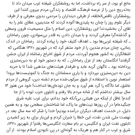
مانع او بود، از سر راه برداشت، اما به روشنفکران شیفته غرب میدان داد تا
به‌تدریج دین را از عرصه فرهنگ، اقتصاد و زندگی مردم بیرون کنند! این
روشنفکران ناقص‌الخلقه، از طرفی دینداران را مردمی بدوی معرفی و از طرف
دیگر علوم روز را چنان به پلیدی‌ها آلوده کردند که متدینین، عطای علم را به
لقای آن بخشیدند! این روشنفکران، دین اسلام را مثل مسیحیت قرون وسطی
و گذشته‌گرا معرفی کردند و با میدان دادن به قلدر بی‌سوادی، چون رضاخان
ـ که شیفته غربی‌ها بود ـ اهداف کثیف خود را پیاده کردند. رضاخان در اندک
زمانی، چنان مردم متدین را از خود متنفر کرد که در شهریور ۱۳۲۰ هنگامی که
اشغالگران به کشور هجوم آوردند، مردم از شوق اخراج رضاشاه از ایران جشن
گرفتند! انگلستان بعد از عزل رضاخان ـ که به دستور خود او به دین‌ستیزی
پرداخته بود ـ ناگهان گربه عابد و طرفدار هیئت‌های مذهبی شد! تا با حربه
دین به دین‌ستیزی بپردازد و با یاری مسلمانان به جنگ با کمونیست‌ها برود!
استعمار نوین با استفاده از شوق سرکوب‌شده مردم تشنه دین، گروهی از مردم
عاشق، اما ناآگاه را گرد هم آورد و به جان توده‌ای‌ها انداخت! خود من هنوز ۱۴
سال بیشتر نداشتم که از شانه مردم بالا رفتم و تابلوی حزب توده را از جا
کندم! غافل از اینکه من هیئتی بی‌آنکه خود بدانم، برای غرب علیه شرق
جنگیده‌ام! در آن روز‌ها نیت‌های ما پاک، اما شناختمان سطحی بود و به همین
دلیل، در خدمت اهداف دیگران درآمده بودیم! خدا را شکر که سه سال بعد در
نهضت ملی شدن نفت، این خطا را جبران کردم و این‌بار برای به زیر کشیدن
تابلوی نفت ایران و انگلیس، بر بام سفارت انگلیسی‌ها رفتم! از شهریور ۱۳۲۰،
شرق و غرب در کنار هم و هریک به گونه‌ای در پی نابودی اسلام بودند. از آن