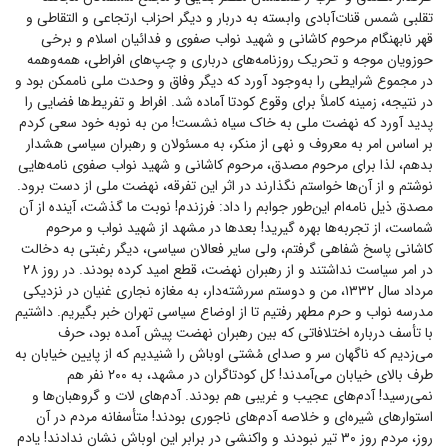
تقلبی شمس قنات‌آبادی وابسته به دربار و دیگر احزاب ارتجاعی و التقاطی و
قهر نابهنگام مرحوم کاشانی و شهید نواب صفوی و فدائیان اسلام و برخی
حوزویان موجه و تحریک روزنامه‌های درباری و چپ‌های افراطی، همه‌وهمه
در مجموع شرایطی را به‌وجود آورد که دیگر وفاق و وحدت ملی ناممکن بود و
در نتیجه، زمینه کاملاً برای وقوع کودتا آماده شد. افراط و تفریط‌ها فضایی را
پدید آورد که نهضت ملی به خاک سیاه نشست! من به نوبه خود سعی کردم
بر اساس امر به معروف و نهی از منکر، به مسئولان و رهبران سیاسی هشدار
بدهم، لذا برای مرحوم مصدق، مرحوم کاشانی و شهید نواب صفوی نامه‌هایی
نوشتم و از آن‌ها خواستم نگذارند در اثر این تفرقه، نهضت ملی از دست برود.
مصدق ذیل نامه‌ام این‌طور جوابم را داد: فرزندم! نوبت ما گذشت، آینده از آن
شماست، از تجربه‌ها بهره گیرید! بعد‌ها در مشهد از شهید نواب و مرحوم
کاشانی پاسخ شفاهی گرفتم، ولی سایر فعالان سیاسی، دیگر رغبتی به دخالت
در امر سیاست نداشتند و از رهبران نهضت، قطع امید کرده بودند. در روز ۲۸
مرداد سال ۱۳۳۲، من و دوستم سررشته‌دار، به مغازه نجاری غنیان در نزدیکی
مدرسه نواب و حرم مطهر رفتیم تا از اوضاع سیاسی تهران خبر بگیریم. داشتیم
با تأسف درباره اختلافاتی که بین رهبران نهضت پیش آمده بود، حرف
می‌زدیم که ناگهان سر و صدای مُشتی اوباش را شنیدیم که از پایین خیابان به
طرف بالای خیابان می‌آمدند! کل کودتاگران در مشهد، به ۲۰۰ نفر هم
نمی‌رسید! آدم‌های عجیب و غریبی هم بودند. آدم‌های لات و گروهبان‌ها و
استوار‌های شیره‌ای و خلاصه آدم‌های ناجوری بودند! متأسفانه مردم در آن
روز، مردم روز ۳۰ تیر نبودند و واکنشی در برابر این اوباش نشان ندادند! یادم