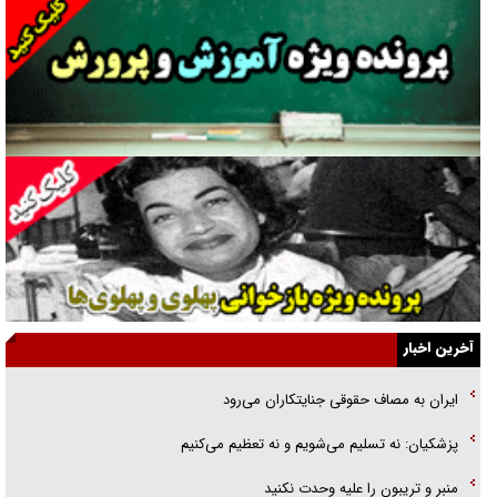
گفت‌وگو با همسر یکی از شهدای جنگ رمضان/ پیکر بی‌سر شهید را از
انگشت‌های پا شناسایی کردیم
نسلی که آنلاین الگو می‌گیرد
گفت‌وگو با آیت‌الله جاودان/ جفای مخالفان مکانت معنوی رهبر شهید را
ارتقا می‌داد
راننده مست به قانون می‌خندد
همه آقای دوربینی شده‌ایم!
قصه ناتمام سرویس مدارس
آخرین اخبار
آیا مقاومت فلسطین خلع‌سلاح می‌شود؟
ایران به مصاف حقوقی جنایتکاران می‌رود
الگوی وحدت‌آفرین در ادراک سیاست خارجی
پزشکیان: نه تسلیم می‌شویم و نه تعظیم می‌کنیم
گفتگوی دکتر اخوان مدیرمسئول روزنامه جوان با برنامه تلویزیونی «نبرد
منبر و تریبون را علیه وحدت نکنید