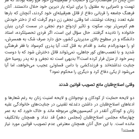
آنان چنان در سیاست‌زدگی و حمایت از هم‌قبیله‌ای خود فرو رفته بودند که هر
تهمت و ناسزایی به مقتول را برای تبرئه یار دیرین خود حلال دانستند. آنان
فرهنگ جامعه را قربانی دفاع از قاتل هم‌قبیله‌ای خود کردند، آنچنان که بار‌ها
علیه تعدد زوجات نوشتند، اما وقتی نجفی زن دوم گرفت که از دختر خودش
هم کم‌سن‌تر بود، سکوت و تاثیر ازدواج دوم نجفی در سست کردن بنیان
خانواده را نادیده گرفتند. حال سؤال این است، اگر فردی تحصیلکرده، استاد
دانشگاه و در سطوح بالای مدیریتی کشور، حق دارد صرف شک به همسرش،
او را مهدورالدم بنامد و اقدام به قتل کند، آیا پدری کم‌سواد با فقر فرهنگی
شدید و با تعصب‌های کور جاهلی، نمی‌تواند قاتل دخترش شود که با دوست
پسر خود از منزل فرار کرده است؟! بدیهی است نه نجفی و نه پدر رومینا حق
جنایت نداشته‌اند و فرزندکشی با داس قساوتی عجیب می‌خواهد، اما آیا
می‌شود از یکی دفاع کرد و دیگری را محکوم نمود؟
وقتی اصلاح‌طلبان مانع تصویب قوانین شدند
دو لایحه حمایت از کودکان و نوجوانان و لایحه امنیت زنان به رغم شعار‌ها و
ادعا‌های اصلاح‌طلبان در داشتن دغدغه تقنینی در جنایت‌های خانوادگی علیه
زنان و کودکان آنقدر در کمیسیون‌های مربوطه ماند و خاک خورد که به عمر
چهارساله مجلس اصلاح‌طلبان (مجلس دهم) قد نداد و همچنان بلاتکلیف
مانده است. با این حال آنان همچنان معترض عدم تصویب قوانین مورد نیاز
هستند!