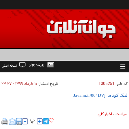
روزنامه جوان
نسخه اصلی
Toggle
navigation
کد خبر:
1005251
تاریخ انتشار:
۱۱ خرداد ۱۳۹۹ - ۲۳:۲۷
لینک کوتاه:
سیاست
اخبار کلی
»