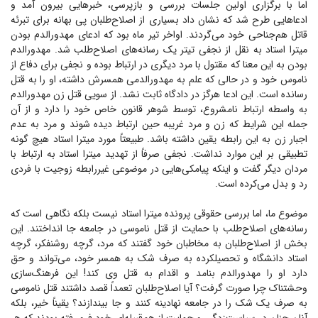
اما با برگزاری اولین جلسات بررسی و بازپرسی، خبر‌هایی بیرون آمد و
ادعا‌هایی طرح شد که نشان داد بسیاری از اصلاح‌طلبان پی بهانه برای تبرئه
قاتل هم‌جناحی خود می‌گردند. اواخر تیر ماه بود که ادعای مهدورالدم بودن
میترا استاد به نقل از نجفی تیتر یک رسانه‌های اصلاح‌طلب شد. مهدورالدم
بودن به این معنا که مقتول با مرد دیگری در ارتباط بوده و نجفی برای دفاع از
ناموس خود و در حالی که علم به مهدورالدمی همسرش داشته، او را به قتل
رسانده است. این ادعا هرگز در دادگاه ثابت نشد. از سویی قتل زن مهدورالدم
به واسطه ارتباط نامشروع، توسط شوهر قانون خاص خود را دارد و از آن
جمله این شرایط که زن و مرد غریبه حین ارتباط دیده شوند و مرد به عدم
اجبار زن به این رابطه یقین داشته باشد. طبیعتاً مورد میترا استاد هیچ گونه
تطبیقی بر این موارد نداشت. نجفی صرفاً از تهدید میترا استاد به ارتباط با
مردان دیگر گفت و اینکه پیامکی‌هایی در موضوعی غیررابطه زوجیت با فردی
رد و بدل می‌کرده است.
موضوع ما، اما بررسی حقوقی پرونده میترا استاد نیست بلکه نگاهی است که
رسانه‌های اصلاح‌طلب با حمایت از قتل ناموسی در جامعه جا انداختند. این
بخش از اصلاح‌طلبان به مخاطبان خود گفتند که مرد، گرچه روشنفکر، گرچه
استاد دانشگاه و تحصیلکرده به صرف شک به همسر خود، می‌تواند و حق
دارد او را مهدورالدم بنامد و اقدام به قتل وی کند! این فرهنگ‌سازی
وحشتناک چرا صورت گرفت؟ آیا اصلاح‌طلبان تعمداً قصد داشتند قتل ناموسی
به صرف یک شک را در جامعه نهادینه کنند و جا بیندازند؟ یقیناً خیر، بلکه