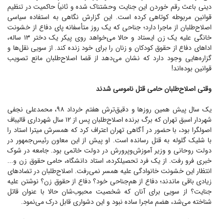
دینی باعث رقم خوردن این جنایت وحشتناک شده و ثانیاً حاکمیت در تنظیم
قوانین مربوطه کوتاهی کرده است. این گزارش نگاهی به استفاده سیاسی
اصلاح‌طلبان از ماجرا دارد؛ جناحی که یک روز متأسفانه پای دفاع از خشونت
خانگی علیه یک زن ایستاد و حالا می‌خواهد روی پیکر یک دختر ۱۳ ساله،
ادا‌های دفاع از حقوق کودکان و زنان را برای خود زنده کند. از سویی نقل‌ها و
گزاره‌هایی وجود دارد که نشان می‌دهد از قضا اصلاح‌طلبان مانع تصویب
قوانین بوده‌اند!
وقتی اصلاح‌طلبان حامی قتل ناموسی شدند
یک سال پیش همین روز‌ها و دقیق‌ترش هفتم خرداد ۹۸، محمدعلی نجفی
شهردار اسبق تهران که برگ برنده اصلاح‌طلبان پس از ۱۲ سال شهرداری قالیباف
اصولگرا بود، با حضور در آگاهی تهران اعتراف کرد که همسرش میترا استاد را
با شلیک گلوله به قتل رسانده است. او پیش از این معاون رئیس‌جمهور در
دولت روحانی و وزیر آموزش‌و‌پرورش در دولت خاتمی بود. جامعه در شوک
خبری فرو رفت. از یک فرد تحصیلکرده، استاد دانشگاه، حامی حقوق زن و...
انتظار این خشونت خانوادگی علیه همسر نمی‌رفت. اصلاح‌طلبان در تضاد‌های
زیادی باقی ماندند؛ دفاع از هم‌جناحی خود؟ دفاع از حقوق زن؟ نوشتن علیه
جنایت؟ از سویی برای آنان که شخصیت محبوب‌شان حالا با عنوان قاتل
شناخته می‌شد، هضم ماجرا ساده نبود و این دشواری قابل درک می‌نمود.