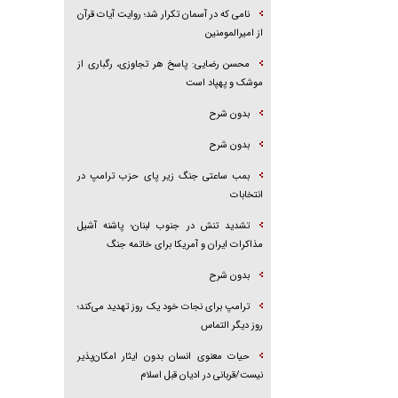
نامی که در آسمان تکرار شد؛ روایت آیات قرآن
از امیرالمومنین
محسن رضایی: پاسخ هر تجاوزی، رگباری از
موشک و پهپاد است
بدون شرح
بدون شرح
بمب ساعتی جنگ زیر پای حزب ترام‍پ در
انتخابات
تشدید تنش در جنوب لبنان؛ پاشنه آشیل
مذاکرات ایران و آمریکا برای خاتمه جنگ
بدون شرح
ترامپ برای نجات خود یک روز تهدید می‌کند؛
روز دیگر التماس
حیات معنوی انسان بدون ایثار امکان‌پذیر
نیست/قربانی در ادیان قبل اسلام