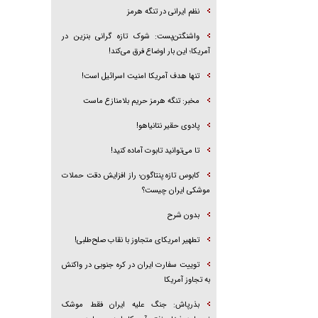
نظم ایرانی در تنگه هرمز
واشنگتن‌پست: شوک تازه گرانی بنزین در
آمریکا؛ این بار اوضاع فرق می‌کند!
تنها هدف آمریکا امنیت اسرائیل است!
مخبر: تنگه هرمز حریم بلامنازع ماست
پادوی حقیر نتانیاهو!
تا می‌توانید تابوت آماده کنید!
کابوس تازه پنتاگون؛ راز افزایش دقت حملات
موشکی ایران چیست؟
بدون شرح
تطهیر امریکای متجاوز با نقاب صلح‌طلبی!
توییت سفارت ایران در کره جنوبی در واکنش
به تجاوز آمریکا
بذرپاش: ‏جنگ علیه ایران فقط موشک