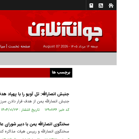
|
صفحه نخست
سیا
جمعه ۱۶ مرداد ۱۴۰۵ -
2026 August 07
برچسب ها
جنبش انصارالله: تل آویو را با پهپاد هدف
جنبش انصارالله یمن از هدف قرار دادن سرزمی
کد خبر: ۱۲۹۰۸۳۶ تاریخ انتشار : ۱۴۰۴/۰۱/۲۳
سخنگوی انصارالله یمن با دبیر شورای عا
سخنگوی انصارالله و رییس هیات مذاکره کنند