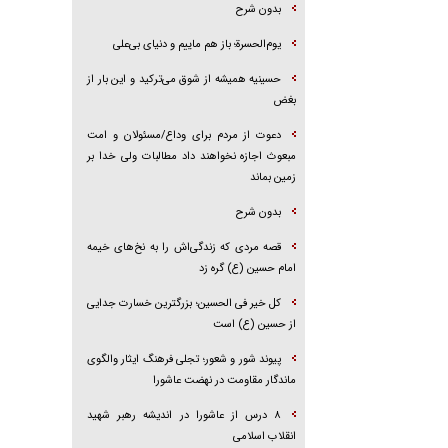
بدون شرح
یوم‌الحسرة؛ باز هم ماییم و دنیای بی‌علی
حسینیه همیشه از شوق می‌ترکید و این بار از
بغض
دعوت از مردم برای وداع/مسئولان و امت
مبعوث اجازه نخواهند داد مطالبات ولی خدا بر
زمین بماند
بدون شرح
قصه مردی که زندگی‌اش را به نخ‌های خیمه
امام حسین (ع) گره زد
کل خیر فی الحسین؛ بزرگترین خسارت جدایی
از حسین (ع) است
پیوند شور و شعور؛ تجلی فرهنگ ایثار والگوی
ماندگار مقاومت در نهضت عاشورا
۸ درس از عاشورا در اندیشه رهبر شهید
انقلاب اسلامی