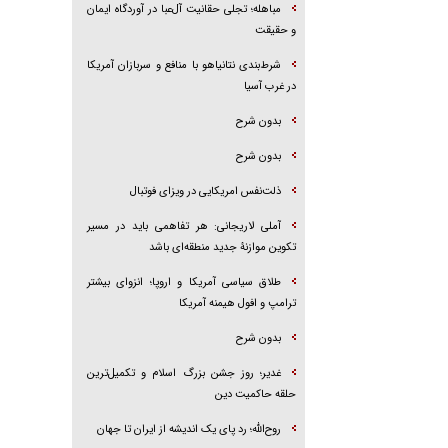
مباهله؛ تجلی حقانیت آل‌عبا در آوردگاه ایمان
و حقیقت
شرط‌بندی نتانیاهو با منافع و سربازان آمریکا
در غرب آسیا
بدون شرح
بدون شرح
ذلت‌نفس امریکایی در ویزای فوتبال
آملی لاریجانی: هر تفاهمی باید در مسیر
تکوین موازنۀ جدید منطقه‌ای باشد
طلاق سیاسی آمریکا و اروپا؛ انزوای بیشتر
ترامپ و افول هیمنه آمریکا
بدون شرح
غدیر؛ روز جشن بزرگ اسلام و تکمیل‌ترین
حلقه حاکمیت دین
روح‌الله؛ رد پای یک اندیشه از ایران تا جهان