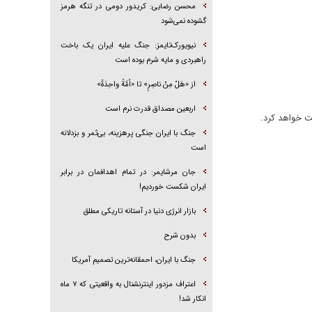
محسن رضایی: کریدور دومی در تنگه هرمز
گشوده نمی‌شود
نیویورک‌تایمز: جنگ علیه ایران یک باخت
راهبردی و مایه شرم بوده است
از «هَلْ مِنْ ناصِرٍ» تا «اُمَّةً واحِدَةً»
اربعین مصداق قدرت نرم است
ت خواهد کرد.
جنگ با ایران جنگی پرهزینه، بی‌ثمر و بزدلانه
است
جان مرشایمر: در تمام اهدافمان در برابر
ایران شکست خوردیم!
بازار انرژی دنیا در آستانه تاریکی مطلق
بدون شرح
جنگ با ایران، احمقانه‌ترین تصمیم آمریکا
اعتراف مزدور اینترنشنال به واقعیتی که ۷ ماه
انکار شد!