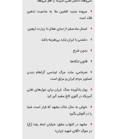
نمی‌بلعد؛ ذخایر نفتی آمریکا را هم می‌بلعد
سروده جدید افشین علا به مناسبت تدفین
قائد امت
اعمال ماه صفر؛ از دعای هلال تا زیارت اربعین
دشمنی با ایران نباید بی‌هزینه باشد
بدون شرح
قانون تنگه‌ها
ضرغامی: علت مرگ لیندسی گراهام دیدن
تصاویر مردم ایران و عراق است
پول بادآورده جنگ ایران برای غول‌های نفتی
آمریکا، در گلوی کاخ سفید گیر کرد
خوش به حال خاک مشهد که قرار است شما
را در آغوش بگیرد
مشهد در التهاب عشق؛ خیابان امام رضا (ع)
در سوگِ «آقای شهید ایران»