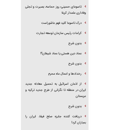
تاسوعای حسینی؛ روز حماسه، بصیرت و تجلی
وفاداری علمدار کربلا
درک تاسوعا کلید فهم عاشوراست
کرامات رئیس سازمان توسعه تجارت
بدون شرح
عماد دین هستی یا عماد شیطان؟!
بدون شرح
رخداد‌ها و اعمال ماه محرم
از اذعان اسرائیل به تحمیل معادله جدید
ایران در منطقه تا نگرانی از طرح جدید ترکیه و
عربستان
بدون شرح
دریافت کننده جایزه صلح فیفا، ایران را
بمباران کرد!