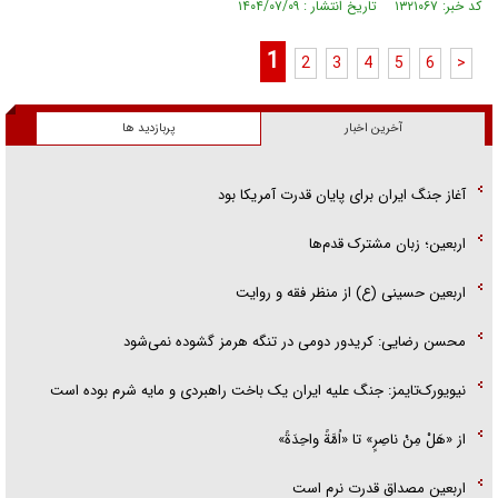
کد خبر: ۱۳۲۱۰۶۷ تاریخ انتشار : ۱۴۰۴/۰۷/۰۹
1
2
3
4
5
6
>
آخرین اخبار
پربازدید ها
آغاز جنگ ایران برای پایان قدرت آمریکا بود
اربعین؛ زبان مشترک قدم‌ها
اربعین حسینی (ع) از منظر فقه و روایت
محسن رضایی: کریدور دومی در تنگه هرمز گشوده نمی‌شود
نیویورک‌تایمز: جنگ علیه ایران یک باخت راهبردی و مایه شرم بوده است
از «هَلْ مِنْ ناصِرٍ» تا «اُمَّةً واحِدَةً»
اربعین مصداق قدرت نرم است