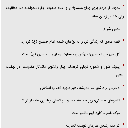
دعوت از مردم برای وداع/مسئولان و امت مبعوث اجازه نخواهند داد مطالبات
ولی خدا بر زمین بماند
بدون شرح
قصه مردی که زندگی‌اش را به نخ‌های خیمه امام حسین (ع) گره زد
کل خیر فی الحسین؛ بزرگترین خسارت جدایی از حسین (ع) است
پیوند شور و شعور؛ تجلی فرهنگ ایثار والگوی ماندگار مقاومت در نهضت
عاشورا
۸ درس از عاشورا در اندیشه رهبر شهید انقلاب اسلامی
تاسوعای حسینی؛ روز حماسه، بصیرت و تجلی وفاداری علمدار کربلا
درک تاسوعا کلید فهم عاشوراست
کرامات رئیس سازمان توسعه تجارت