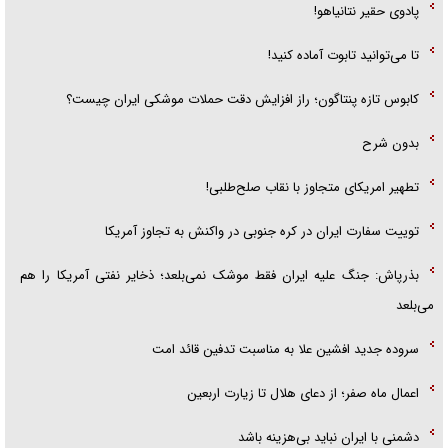
پادوی حقیر نتانیاهو!
تا می‌توانید تابوت آماده کنید!
کابوس تازه پنتاگون؛ راز افزایش دقت حملات موشکی ایران چیست؟
بدون شرح
تطهیر امریکای متجاوز با نقاب صلح‌طلبی!
توییت سفارت ایران در کره جنوبی در واکنش به تجاوز آمریکا
بذرپاش: ‏جنگ علیه ایران فقط موشک نمی‌بلعد؛ ذخایر نفتی آمریکا را هم
می‌بلعد
سروده جدید افشین علا به مناسبت تدفین قائد امت
اعمال ماه صفر؛ از دعای هلال تا زیارت اربعین
دشمنی با ایران نباید بی‌هزینه باشد