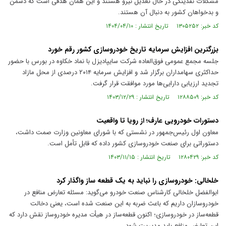
مشکلات نقدینگی در حال تعدیل نیرو هستند و این همان هدفی است که دشمن
و بدخواهان کشور به دنبال آن هستند.
کد خبر: ۱۳۰۵۲۵۲ تاریخ انتشار : ۱۴۰۴/۰۴/۱۰
بزرگترین افزایش سرمایه تاریخ خودروسازی کشور رقم خورد
جلسه مجمع عمومی فوق‌العاده شرکت سایپادیزل با نماد خکاوه در بورس با حضور
حداکثری سهامداران برگزار شد و افزایش سرمایه ۲۰۱۴ درصدی از محل مازاد
تجدید ارزیابی دارایی‌ها مورد موافقت قرار گرفت.
کد خبر: ۱۲۸۸۵۰۹ تاریخ انتشار : ۱۴۰۳/۱۲/۲۹
دستورات خودرویی عارف؛ از رویا تا واقعیت
معاون اول رئیس‌جمهور در نشستی که با شورای معاونین وزارت صمت داشت،
دستوراتی برای صنعت خودروسازی کشور داده که قابل تأمل است.
کد خبر: ۱۲۸۰۴۲۹ تاریخ انتشار : ۱۴۰۳/۱۱/۱۵
خلخالی: خودروسازی را نباید به یک قطعه ساز واگذار کرد
ابوالفضل خلخالی کارشناس صنعت خودرو می‌گوید: مسئله تعارض منافع در
خودروسازان داریم که باعث ضربه به این صنعت شده است، یعنی دخالت
قطعه‌ساز در خودروسازی؛ اکنون قطعه‌ساز در هیأت مدیره خودروساز نقش دارد که
این تعارض منافع باید مدیریت شود.