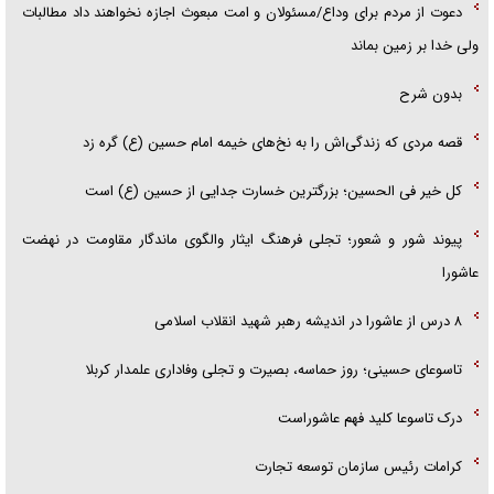
دعوت از مردم برای وداع/مسئولان و امت مبعوث اجازه نخواهند داد مطالبات
ولی خدا بر زمین بماند
بدون شرح
قصه مردی که زندگی‌اش را به نخ‌های خیمه امام حسین (ع) گره زد
کل خیر فی الحسین؛ بزرگترین خسارت جدایی از حسین (ع) است
پیوند شور و شعور؛ تجلی فرهنگ ایثار والگوی ماندگار مقاومت در نهضت
عاشورا
۸ درس از عاشورا در اندیشه رهبر شهید انقلاب اسلامی
تاسوعای حسینی؛ روز حماسه، بصیرت و تجلی وفاداری علمدار کربلا
درک تاسوعا کلید فهم عاشوراست
کرامات رئیس سازمان توسعه تجارت