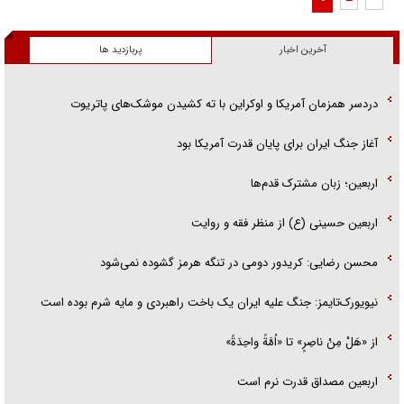
آخرین اخبار
پربازدید ها
دردسر همزمان آمریکا و اوکراین با ته کشیدن موشک‌های پاتریوت
آغاز جنگ ایران برای پایان قدرت آمریکا بود
اربعین؛ زبان مشترک قدم‌ها
اربعین حسینی (ع) از منظر فقه و روایت
محسن رضایی: کریدور دومی در تنگه هرمز گشوده نمی‌شود
نیویورک‌تایمز: جنگ علیه ایران یک باخت راهبردی و مایه شرم بوده است
از «هَلْ مِنْ ناصِرٍ» تا «اُمَّةً واحِدَةً»
اربعین مصداق قدرت نرم است