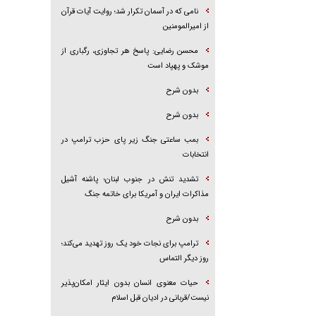
نامی که در آسمان تکرار شد؛ روایت آیات قرآن
از امیرالمومنین
محسن رضایی: پاسخ هر تجاوزی، رگباری از
موشک و پهپاد است
بدون شرح
بدون شرح
بمب ساعتی جنگ زیر پای حزب ترام‍پ در
انتخابات
تشدید تنش در جنوب لبنان؛ پاشنه آشیل
مذاکرات ایران و آمریکا برای خاتمه جنگ
بدون شرح
ترامپ برای نجات خود یک روز تهدید می‌کند؛
روز دیگر التماس
حیات معنوی انسان بدون ایثار امکان‌پذیر
نیست/قربانی در ادیان قبل اسلام