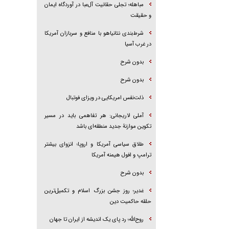
مباهله؛ تجلی حقانیت آل‌عبا در آوردگاه ایمان
و حقیقت
شرط‌بندی نتانیاهو با منافع و سربازان آمریکا
در غرب آسیا
بدون شرح
بدون شرح
ذلت‌نفس امریکایی در ویزای فوتبال
آملی لاریجانی: هر تفاهمی باید در مسیر
تکوین موازنۀ جدید منطقه‌ای باشد
طلاق سیاسی آمریکا و اروپا؛ انزوای بیشتر
ترامپ و افول هیمنه آمریکا
بدون شرح
غدیر؛ روز جشن بزرگ اسلام و تکمیل‌ترین
حلقه حاکمیت دین
روح‌الله؛ رد پای یک اندیشه از ایران تا جهان