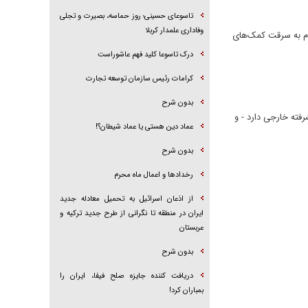
تاسوعای حسینی؛ روز حماسه، بصیرت و تجلی
وفاداری علمدار کربلا
دام به سرقت کمک‌های
درک تاسوعا کلید فهم عاشوراست
کرامات رئیس سازمان توسعه تجارت
بدون شرح
فته خارجی دارد - و
عماد دین هستی یا عماد شیطان؟!
بدون شرح
رخداد‌ها و اعمال ماه محرم
از اذعان اسرائیل به تحمیل معادله جدید
ایران در منطقه تا نگرانی از طرح جدید ترکیه و
عربستان
بدون شرح
دریافت کننده جایزه صلح فیفا، ایران را
بمباران کرد!