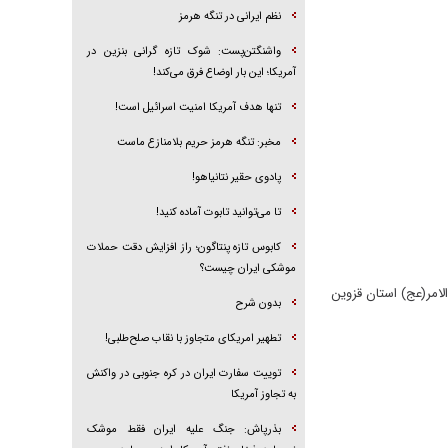
نظم ایرانی در تنگه هرمز
واشنگتن‌پست: شوک تازه گرانی بنزین در
آمریکا؛ این بار اوضاع فرق می‌کند!
تنها هدف آمریکا امنیت اسرائیل است!
مخبر: تنگه هرمز حریم بلامنازع ماست
پادوی حقیر نتانیاهو!
تا می‌توانید تابوت آماده کنید!
کابوس تازه پنتاگون؛ راز افزایش دقت حملات
موشکی ایران چیست؟
لامر(عج) استان قزوین
بدون شرح
تطهیر امریکای متجاوز با نقاب صلح‌طلبی!
توییت سفارت ایران در کره جنوبی در واکنش
به تجاوز آمریکا
بذرپاش: ‏جنگ علیه ایران فقط موشک