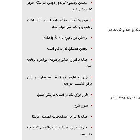
محسن رضایی: کریدور دومی در تنگه هرمز
گشوده نمی‌شود
نیویورک‌تایمز: جنگ علیه ایران یک باخت
راهبردی و مایه شرم بوده است
 و اعلام کردند در
از «هَلْ مِنْ ناصِرٍ» تا «اُمَّةً واحِدَةً»
اربعین مصداق قدرت نرم است
جنگ با ایران جنگی پرهزینه، بی‌ثمر و بزدلانه
است
جان مرشایمر: در تمام اهدافمان در برابر
ایران شکست خوردیم!
بازار انرژی دنیا در آستانه تاریکی مطلق
ژیم صهیونیستی در
بدون شرح
جنگ با ایران، احمقانه‌ترین تصمیم آمریکا
اعتراف مزدور اینترنشنال به واقعیتی که ۷ ماه
انکار شد!