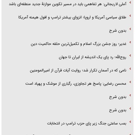
آملی لاریجانی: هر تفاهمی باید در مسیر تکوین موازنۀ جدید منطقه‌ای باشد
طلاق سیاسی آمریکا و اروپا؛ انزوای بیشتر ترامپ و افول هیمنه آمریکا
بدون شرح
غدیر؛ روز جشن بزرگ اسلام و تکمیل‌ترین حلقه حاکمیت دین
روح‌الله؛ رد پای یک اندیشه از ایران تا جهان
نامی که در آسمان تکرار شد؛ روایت آیات قرآن از امیرالمومنین
محسن رضایی: پاسخ هر تجاوزی، رگباری از موشک و پهپاد است
بدون شرح
بدون شرح
بمب ساعتی جنگ زیر پای حزب ترام‍پ در انتخابات