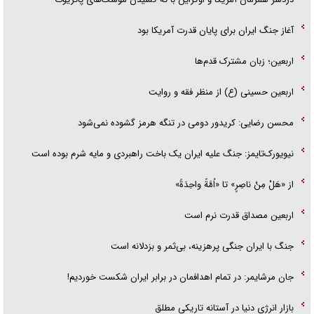
آغاز جنگ ایران برای پایان قدرت آمریکا بود
اربعین؛ زبان مشترک قدم‌ها
اربعین حسینی (ع) از منظر فقه و روایت
محسن رضایی: کریدور دومی در تنگه هرمز گشوده نمی‌شود
نیویورک‌تایمز: جنگ علیه ایران یک باخت راهبردی و مایه شرم بوده است
از «هَلْ مِنْ ناصِرٍ» تا «اُمَّةً واحِدَةً»
اربعین مصداق قدرت نرم است
جنگ با ایران جنگی پرهزینه، بی‌ثمر و بزدلانه است
جان مرشایمر: در تمام اهدافمان در برابر ایران شکست خوردیم!
بازار انرژی دنیا در آستانه تاریکی مطلق