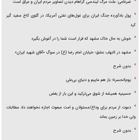
ضرغامی: علت مرگ لیندسی گراهام دیدن تصاویر مردم ایران و عراق است
پول بادآورده جنگ ایران برای غول‌های نفتی آمریکا، در گلوی کاخ سفید گیر
کرد
خوش به حال خاک مشهد که قرار است شما را در آغوش بگیرد
مشهد در التهاب عشق؛ خیابان امام رضا (ع) در سوگِ «آقای شهید ایران»
بدون شرح
یوم‌الحسرة؛ باز هم ماییم و دنیای بی‌علی
حسینیه همیشه از شوق می‌ترکید و این بار از بغض
دعوت از مردم برای وداع/مسئولان و امت مبعوث اجازه نخواهند داد مطالبات
ولی خدا بر زمین بماند
بدون شرح