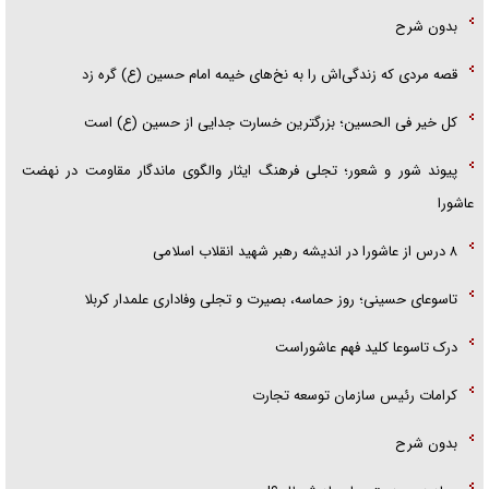
بدون شرح
قصه مردی که زندگی‌اش را به نخ‌های خیمه امام حسین (ع) گره زد
کل خیر فی الحسین؛ بزرگترین خسارت جدایی از حسین (ع) است
پیوند شور و شعور؛ تجلی فرهنگ ایثار والگوی ماندگار مقاومت در نهضت
عاشورا
۸ درس از عاشورا در اندیشه رهبر شهید انقلاب اسلامی
تاسوعای حسینی؛ روز حماسه، بصیرت و تجلی وفاداری علمدار کربلا
درک تاسوعا کلید فهم عاشوراست
کرامات رئیس سازمان توسعه تجارت
بدون شرح