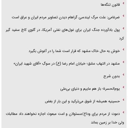
قانون تنگه‌ها
ضرغامی: علت مرگ لیندسی گراهام دیدن تصاویر مردم ایران و عراق است
پول بادآورده جنگ ایران برای غول‌های نفتی آمریکا، در گلوی کاخ سفید گیر
کرد
خوش به حال خاک مشهد که قرار است شما را در آغوش بگیرد
مشهد در التهاب عشق؛ خیابان امام رضا (ع) در سوگِ «آقای شهید ایران»
بدون شرح
یوم‌الحسرة؛ باز هم ماییم و دنیای بی‌علی
حسینیه همیشه از شوق می‌ترکید و این بار از بغض
دعوت از مردم برای وداع/مسئولان و امت مبعوث اجازه نخواهند داد مطالبات
ولی خدا بر زمین بماند