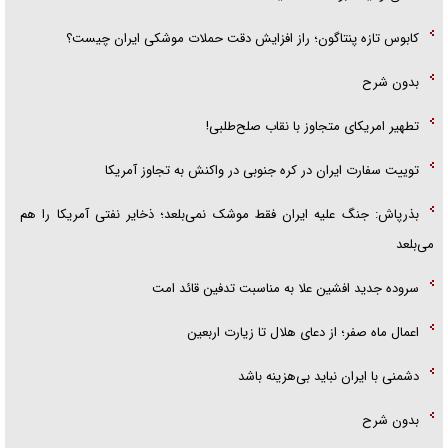
کابوس تازه پنتاگون؛ راز افزایش دقت حملات موشکی ایران چیست؟
بدون شرح
تطهیر امریکای متجاوز با نقاب صلح‌طلبی!
توییت سفارت ایران در کره جنوبی در واکنش به تجاوز آمریکا
بذرپاش: ‏جنگ علیه ایران فقط موشک نمی‌بلعد؛ ذخایر نفتی آمریکا را هم
می‌بلعد
سروده جدید افشین علا به مناسبت تدفین قائد امت
اعمال ماه صفر؛ از دعای هلال تا زیارت اربعین
دشمنی با ایران نباید بی‌هزینه باشد
بدون شرح