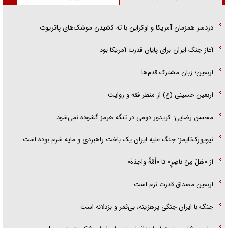
دردسر همزمان آمریکا و اوکراین با ته کشیدن موشک‌های پاتریوت
آغاز جنگ ایران برای پایان قدرت آمریکا بود
اربعین؛ زبان مشترک قدم‌ها
اربعین حسینی (ع) از منظر فقه و روایت
محسن رضایی: کریدور دومی در تنگه هرمز گشوده نمی‌شود
نیویورک‌تایمز: جنگ علیه ایران یک باخت راهبردی و مایه شرم بوده است
از «هَلْ مِنْ ناصِرٍ» تا «اُمَّةً واحِدَةً»
اربعین مصداق قدرت نرم است
جنگ با ایران جنگی پرهزینه، بی‌ثمر و بزدلانه است