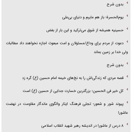
بدون شرح
یوم‌الحسرة؛ باز هم ماییم و دنیای بی‌علی
حسینیه همیشه از شوق می‌ترکید و این بار از بغض
دعوت از مردم برای وداع/مسئولان و امت مبعوث اجازه نخواهند داد مطالبات
ولی خدا بر زمین بماند
بدون شرح
قصه مردی که زندگی‌اش را به نخ‌های خیمه امام حسین (ع) گره زد
کل خیر فی الحسین؛ بزرگترین خسارت جدایی از حسین (ع) است
پیوند شور و شعور؛ تجلی فرهنگ ایثار والگوی ماندگار مقاومت در نهضت
عاشورا
۸ درس از عاشورا در اندیشه رهبر شهید انقلاب اسلامی