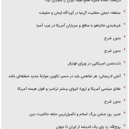
دریافت کننده جایزه صلح فیفا، ایران را بمباران کرد!
مباهله؛ تجلی حقانیت آل‌عبا در آوردگاه ایمان و حقیقت
شرط‌بندی نتانیاهو با منافع و سربازان آمریکا در غرب آسیا
بدون شرح
بدون شرح
ذلت‌نفس امریکایی در ویزای فوتبال
آملی لاریجانی: هر تفاهمی باید در مسیر تکوین موازنۀ جدید منطقه‌ای باشد
طلاق سیاسی آمریکا و اروپا؛ انزوای بیشتر ترامپ و افول هیمنه آمریکا
بدون شرح
غدیر؛ روز جشن بزرگ اسلام و تکمیل‌ترین حلقه حاکمیت دین
روح‌الله؛ رد پای یک اندیشه از ایران تا جهان