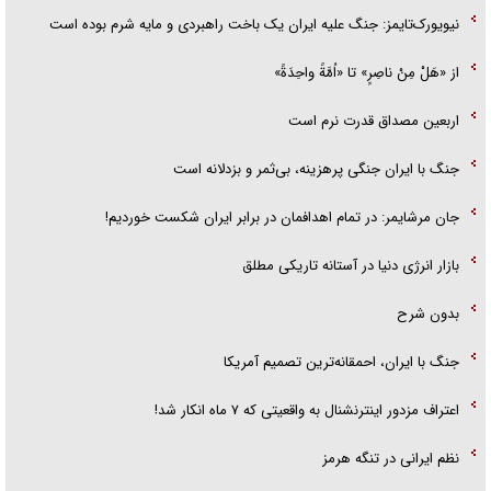
نیویورک‌تایمز: جنگ علیه ایران یک باخت راهبردی و مایه شرم بوده است
از «هَلْ مِنْ ناصِرٍ» تا «اُمَّةً واحِدَةً»
اربعین مصداق قدرت نرم است
جنگ با ایران جنگی پرهزینه، بی‌ثمر و بزدلانه است
جان مرشایمر: در تمام اهدافمان در برابر ایران شکست خوردیم!
بازار انرژی دنیا در آستانه تاریکی مطلق
بدون شرح
جنگ با ایران، احمقانه‌ترین تصمیم آمریکا
اعتراف مزدور اینترنشنال به واقعیتی که ۷ ماه انکار شد!
نظم ایرانی در تنگه هرمز