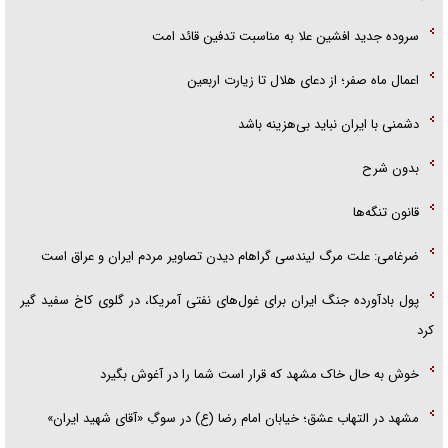
سروده جدید افشین علا به مناسبت تدفین قائد امت
اعمال ماه صفر؛ از دعای هلال تا زیارت اربعین
دشمنی با ایران نباید بی‌هزینه باشد
بدون شرح
قانون تنگه‌ها
ضرغامی: علت مرگ لیندسی گراهام دیدن تصاویر مردم ایران و عراق است
پول بادآورده جنگ ایران برای غول‌های نفتی آمریکا، در گلوی کاخ سفید گیر
کرد
خوش به حال خاک مشهد که قرار است شما را در آغوش بگیرد
مشهد در التهاب عشق؛ خیابان امام رضا (ع) در سوگِ «آقای شهید ایران»