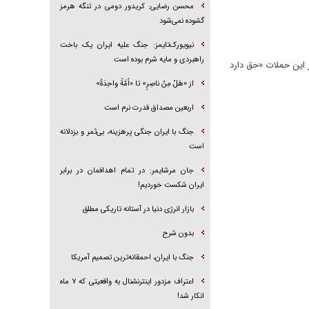
محسن رضایی: کریدور دومی در تنگه هرمز
گشوده نمی‌شود
نیویورک‌تایمز: جنگ علیه ایران یک باخت
راهبردی و مایه شرم بوده است
ر این حملات «حق دارد
از «هَلْ مِنْ ناصِرٍ» تا «اُمَّةً واحِدَةً»
اربعین مصداق قدرت نرم است
جنگ با ایران جنگی پرهزینه، بی‌ثمر و بزدلانه
است
جان مرشایمر: در تمام اهدافمان در برابر
ایران شکست خوردیم!
بازار انرژی دنیا در آستانه تاریکی مطلق
بدون شرح
جنگ با ایران، احمقانه‌ترین تصمیم آمریکا
اعتراف مزدور اینترنشنال به واقعیتی که ۷ ماه
انکار شد!