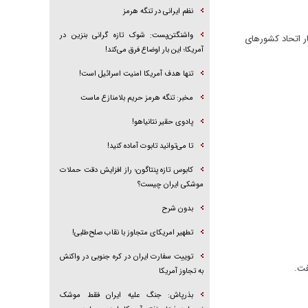
نظم ایرانی در تنگه هرمز
واشنگتن‌پست: شوک تازه گرانی بنزین در
ار اتحاد کشورهای
آمریکا؛ این بار اوضاع فرق می‌کند!
تنها هدف آمریکا امنیت اسرائیل است!
مخبر: تنگه هرمز حریم بلامنازع ماست
پادوی حقیر نتانیاهو!
تا می‌توانید تابوت آماده کنید!
کابوس تازه پنتاگون؛ راز افزایش دقت حملات
موشکی ایران چیست؟
بدون شرح
تطهیر امریکای متجاوز با نقاب صلح‌طلبی!
توییت سفارت ایران در کره جنوبی در واکنش
فت.
به تجاوز آمریکا
بذرپاش: ‏جنگ علیه ایران فقط موشک