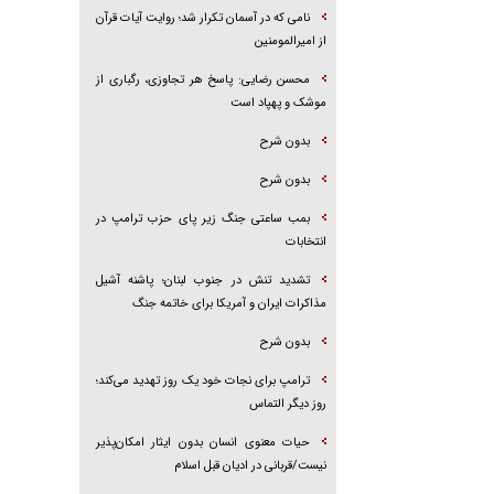
نامی که در آسمان تکرار شد؛ روایت آیات قرآن
از امیرالمومنین
محسن رضایی: پاسخ هر تجاوزی، رگباری از
موشک و پهپاد است
بدون شرح
بدون شرح
بمب ساعتی جنگ زیر پای حزب ترام‍پ در
انتخابات
تشدید تنش در جنوب لبنان؛ پاشنه آشیل
مذاکرات ایران و آمریکا برای خاتمه جنگ
بدون شرح
ترامپ برای نجات خود یک روز تهدید می‌کند؛
روز دیگر التماس
حیات معنوی انسان بدون ایثار امکان‌پذیر
نیست/قربانی در ادیان قبل اسلام