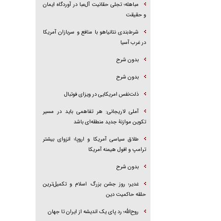
مباهله؛ تجلی حقانیت آل‌عبا در آوردگاه ایمان
و حقیقت
شرط‌بندی نتانیاهو با منافع و سربازان آمریکا
در غرب آسیا
بدون شرح
بدون شرح
ذلت‌نفس امریکایی در ویزای فوتبال
آملی لاریجانی: هر تفاهمی باید در مسیر
تکوین موازنۀ جدید منطقه‌ای باشد
طلاق سیاسی آمریکا و اروپا؛ انزوای بیشتر
ترامپ و افول هیمنه آمریکا
بدون شرح
غدیر؛ روز جشن بزرگ اسلام و تکمیل‌ترین
حلقه حاکمیت دین
روح‌الله؛ رد پای یک اندیشه از ایران تا جهان