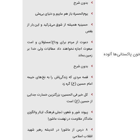
بدون شرح
یوم‌الحسرة؛ باز هم ماییم و دنیای بی‌علی
حسینیه همیشه از شوق می‌ترکید و این بار از
بغض
دعوت از مردم برای وداع/مسئولان و امت
مبعوث اجازه نخواهند داد مطالبات ولی خدا بر
ون پاکستانی‌ها آلوده
زمین بماند
بدون شرح
قصه مردی که زندگی‌اش را به نخ‌های خیمه
امام حسین (ع) گره زد
کل خیر فی الحسین؛ بزرگترین خسارت جدایی
از حسین (ع) است
پیوند شور و شعور؛ تجلی فرهنگ ایثار والگوی
ماندگار مقاومت در نهضت عاشورا
۸ درس از عاشورا در اندیشه رهبر شهید
انقلاب اسلامی