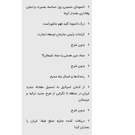
تاسوعای حسینی؛ روز حماسه، بصیرت و تجلی
وفاداری علمدار کربلا
درک تاسوعا کلید فهم عاشوراست
کرامات رئیس سازمان توسعه تجارت
بدون شرح
عماد دین هستی یا عماد شیطان؟!
بدون شرح
رخداد‌ها و اعمال ماه محرم
از اذعان اسرائیل به تحمیل معادله جدید
ایران در منطقه تا نگرانی از طرح جدید ترکیه و
عربستان
بدون شرح
دریافت کننده جایزه صلح فیفا، ایران را
بمباران کرد!