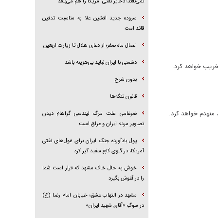
نمی‌بلعد؛ ذخایر نفتی آمریکا را هم می‌بلعد
سروده جدید افشین علا به مناسبت تدفین
قائد امت
اعمال ماه صفر؛ از دعای هلال تا زیارت اربعین
دشمنی با ایران نباید بی‌هزینه باشد
تخریب خواهد کرد.
بدون شرح
قانون تنگه‌ها
، منهدم خواهد کرد.
ضرغامی: علت مرگ لیندسی گراهام دیدن
تصاویر مردم ایران و عراق است
پول بادآورده جنگ ایران برای غول‌های نفتی
آمریکا، در گلوی کاخ سفید گیر کرد
خوش به حال خاک مشهد که قرار است شما
را در آغوش بگیرد
مشهد در التهاب عشق؛ خیابان امام رضا (ع)
در سوگِ «آقای شهید ایران»