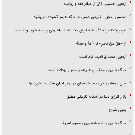
اربعین حسینی (ع) از منظر فقه و روایت
محسن رضایی: کریدور دومی در تنگه هرمز گشوده نمی‌شود
نیویورک‌تایمز: جنگ علیه ایران یک باخت راهبردی و مایه شرم بوده است
از «هَلْ مِنْ ناصِرٍ» تا «اُمَّةً واحِدَةً»
اربعین مصداق قدرت نرم است
جنگ با ایران جنگی پرهزینه، بی‌ثمر و بزدلانه است
جان مرشایمر: در تمام اهدافمان در برابر ایران شکست خوردیم!
بازار انرژی دنیا در آستانه تاریکی مطلق
بدون شرح
جنگ با ایران، احمقانه‌ترین تصمیم آمریکا