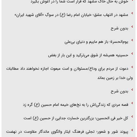
خوش به حال خاک مشهد که قرار است شما را در آغوش بگیرد
مشهد در التهاب عشق؛ خیابان امام رضا (ع) در سوگِ «آقای شهید ایران»
بدون شرح
یوم‌الحسرة؛ باز هم ماییم و دنیای بی‌علی
حسینیه همیشه از شوق می‌ترکید و این بار از بغض
دعوت از مردم برای وداع/مسئولان و امت مبعوث اجازه نخواهند داد مطالبات
ولی خدا بر زمین بماند
بدون شرح
قصه مردی که زندگی‌اش را به نخ‌های خیمه امام حسین (ع) گره زد
کل خیر فی الحسین؛ بزرگترین خسارت جدایی از حسین (ع) است
پیوند شور و شعور؛ تجلی فرهنگ ایثار والگوی ماندگار مقاومت در نهضت