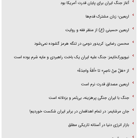
آغاز جنگ ایران برای پایان قدرت آمریکا بود
اربعین؛ زبان مشترک قدم‌ها
اربعین حسینی (ع) از منظر فقه و روایت
محسن رضایی: کریدور دومی در تنگه هرمز گشوده نمی‌شود
نیویورک‌تایمز: جنگ علیه ایران یک باخت راهبردی و مایه شرم بوده است
از «هَلْ مِنْ ناصِرٍ» تا «اُمَّةً واحِدَةً»
اربعین مصداق قدرت نرم است
جنگ با ایران جنگی پرهزینه، بی‌ثمر و بزدلانه است
جان مرشایمر: در تمام اهدافمان در برابر ایران شکست خوردیم!
بازار انرژی دنیا در آستانه تاریکی مطلق