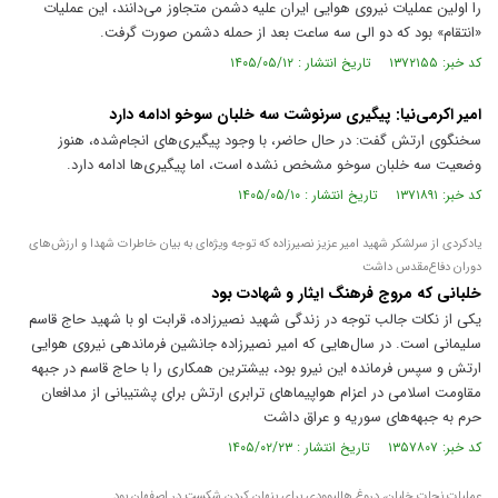
را اولین عملیات نیروی هوایی ایران علیه دشمن متجاوز می‌دانند، این عملیات
«انتقام» بود که دو الی سه ساعت بعد از حمله دشمن صورت گرفت.
کد خبر: ۱۳۷۲۱۵۵ تاریخ انتشار : ۱۴۰۵/۰۵/۱۲
امیر اکرمی‌نیا: پیگیری سرنوشت سه خلبان سوخو ادامه دارد
سخنگوی ارتش گفت: در حال حاضر، با وجود پیگیری‌های انجام‌شده، هنوز
وضعیت سه خلبان سوخو مشخص نشده است، اما پیگیری‌ها ادامه دارد.
کد خبر: ۱۳۷۱۸۹۱ تاریخ انتشار : ۱۴۰۵/۰۵/۱۰
یادکردی از سرلشکر شهید امیر عزیز نصیرزاده که توجه ویژه‌ای به بیان خاطرات شهدا و ارزش‌های
دوران دفاع‌مقدس داشت
خلبانی که مروج فرهنگ ایثار و شهادت بود
یکی از نکات جالب توجه در زندگی شهید نصیرزاده، قرابت او با شهید حاج قاسم
سلیمانی است. در سال‌هایی که امیر نصیرزاده جانشین فرماندهی نیروی هوایی
ارتش و سپس فرمانده این نیرو بود، بیشترین همکاری را با حاج قاسم در جبهه
مقاومت اسلامی در اعزام هواپیما‌های ترابری ارتش برای پشتیبانی از مدافعان
حرم به جبهه‌های سوریه و عراق داشت
کد خبر: ۱۳۵۷۸۰۷ تاریخ انتشار : ۱۴۰۵/۰۲/۲۳
عملیات نجات خلبان، دروغ هالیوودی برای پنهان کردن شکست در اصفهان بود