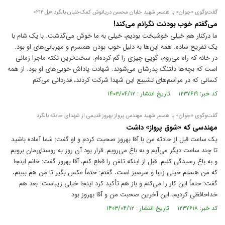
گفت‌وگوی «جوان» با همسر شهید خلبان محسن دریانوش کمک‌خلبان بالگرد «بل ۲۱۲»‌
می‌گفتم خوب بودنت نگرانم می‌کند!
ما درکنار هم خیلی خوشبخت بودیم، خیلی به ما خوش می‌گذشت. با یک شام با
یک تفریح ساده. همه این‌ها به دلیل خوب بودن همسرم و مهربانی‌های او بود.
در خانه که راه می‌روم، گویی چیزی را گم کرده‌ام. سخت‌ترین نکته ماجرا زمانی
است که بچه‌ها دلتنگ پدرشان می‌شوند. شهادت پاداش خوبی‌های او بود. از همه
کسانی که در مراسم‌های تشییع این شهدا شرکت کردند، قدردانی می‌کنم
کد خبر: ۱۲۳۷۶۱۹ تاریخ انتشار : ۱۴۰۳/۰۴/۱۲
گفت‌وگوی «جوان» با همسر شهید مهندس پرواز بهروز قدیمی از شهدای حادثه بالگرد
مهندسی که «شوق پرواز» داشت
یک ساعت قبل از حادثه من با آقا بهروز صحبت کردم و او گفت: شما آماده باشید
تا چند ساعت دیگر می‌آیم و به باغ می‌رویم. قرار بود آن روز به روستای‌مان برویم
و به باغ رسیدگی کنیم. قبل از اینکه تلفن را قطع کنم، آقا بهروز گفت: خانم اینجا
که من هستم خیلی زیبا و سرسبز است، گفتم: حتماً عکس بگیر تا من هم ببینم،
گفت: حتماً این کار را می‌کنم و باز هم تأکید کرد اینجا خیلی زیباست. بعد هم
خداحافظی کردیم، این آخرین صحبت من و آقا بهروز بود
کد خبر: ۱۲۳۷۶۱۸ تاریخ انتشار : ۱۴۰۳/۰۴/۱۲