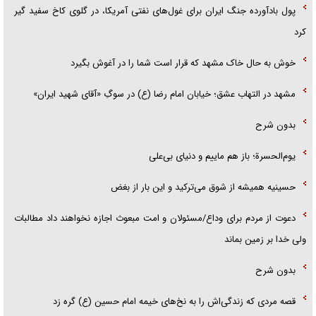
پول بادآورده جنگ ایران برای غول‌های نفتی آمریکا، در گلوی کاخ سفید گیر
کرد
خوش به حال خاک مشهد که قرار است شما را در آغوش بگیرد
مشهد در التهاب عشق؛ خیابان امام رضا (ع) در سوگِ «آقای شهید ایران»
بدون شرح
یوم‌الحسرة؛ باز هم ماییم و دنیای بی‌علی
حسینیه همیشه از شوق می‌ترکید و این بار از بغض
دعوت از مردم برای وداع/مسئولان و امت مبعوث اجازه نخواهند داد مطالبات
ولی خدا بر زمین بماند
بدون شرح
قصه مردی که زندگی‌اش را به نخ‌های خیمه امام حسین (ع) گره زد