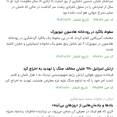
سرلشکر خلبان حسین لشکری از روز اسارت تا آزادی ۱۸ سال مقاومت کرد؛ او ۱۰
سال از اسارتش را در سلول انفرادی پشت سر گذاشت در حالی که نامش در
صلیب‌سرخ جهانی هم ثبت نشده بود.
کد خبر: ۱۲۹۲۰۸۹ تاریخ انتشار : ۱۴۰۴/۰۱/۲۹
سقوط بالگرد در رودخانه هادسون نیویورک
مقامات آمریکایی اعلام کردند که در پی سقوط یک بالگرد گردشگری در رودخانه
هادسون در نیویورک ۶ نفر شامل پنج عضو یک خانواده اسپانیایی و خلبان کشته
شدند.
کد خبر: ۱۲۹۰۷۷۰ تاریخ انتشار : ۱۴۰۴/۰۱/۲۲
ارتش اسرائیل ۹۷۰ خلبان مخالف جنگ را تهدید به اخراج کرد
فرمانده نیروی هوایی ارتش رژیم صهیونیستی نزدیک به ۱ هزار خلبان و افسر
تحت امر خود را که به تداوم جنگ علیه غزه معترض هستند، تهدید به اخراج کرد.
کد خبر: ۱۲۹۰۵۳۳ تاریخ انتشار : ۱۴۰۴/۰۱/۲۰
درنگی در خاطرات زنده‌یاد منیژه لشگری
یاد‌ها و یادمان‌هایی از «روز‌های بی‌آینه»
اثری که هم اینک در معرفی آن سخن می‌رود، در بردارنده خاطرات زنده‌یاد منیژه