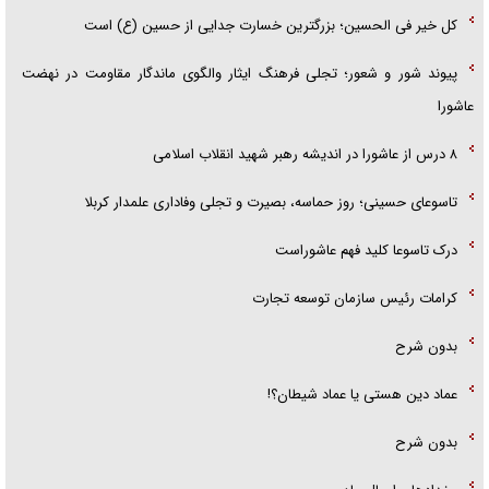
کل خیر فی الحسین؛ بزرگترین خسارت جدایی از حسین (ع) است
پیوند شور و شعور؛ تجلی فرهنگ ایثار والگوی ماندگار مقاومت در نهضت
عاشورا
۸ درس از عاشورا در اندیشه رهبر شهید انقلاب اسلامی
تاسوعای حسینی؛ روز حماسه، بصیرت و تجلی وفاداری علمدار کربلا
درک تاسوعا کلید فهم عاشوراست
کرامات رئیس سازمان توسعه تجارت
بدون شرح
عماد دین هستی یا عماد شیطان؟!
بدون شرح