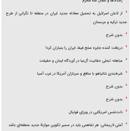
رخداد‌ها و اعمال ماه محرم
از اذعان اسرائیل به تحمیل معادله جدید ایران در منطقه تا نگرانی از طرح
جدید ترکیه و عربستان
بدون شرح
دریافت کننده جایزه صلح فیفا، ایران را بمباران کرد!
مباهله؛ تجلی حقانیت آل‌عبا در آوردگاه ایمان و حقیقت
شرط‌بندی نتانیاهو با منافع و سربازان آمریکا در غرب آسیا
بدون شرح
بدون شرح
ذلت‌نفس امریکایی در ویزای فوتبال
آملی لاریجانی: هر تفاهمی باید در مسیر تکوین موازنۀ جدید منطقه‌ای باشد