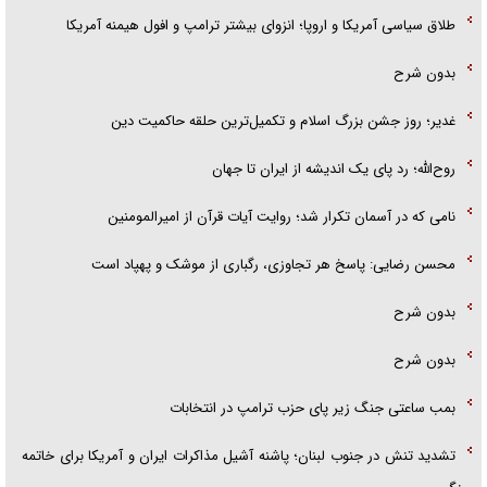
طلاق سیاسی آمریکا و اروپا؛ انزوای بیشتر ترامپ و افول هیمنه آمریکا
بدون شرح
غدیر؛ روز جشن بزرگ اسلام و تکمیل‌ترین حلقه حاکمیت دین
روح‌الله؛ رد پای یک اندیشه از ایران تا جهان
نامی که در آسمان تکرار شد؛ روایت آیات قرآن از امیرالمومنین
محسن رضایی: پاسخ هر تجاوزی، رگباری از موشک و پهپاد است
بدون شرح
بدون شرح
بمب ساعتی جنگ زیر پای حزب ترام‍پ در انتخابات
تشدید تنش در جنوب لبنان؛ پاشنه آشیل مذاکرات ایران و آمریکا برای خاتمه