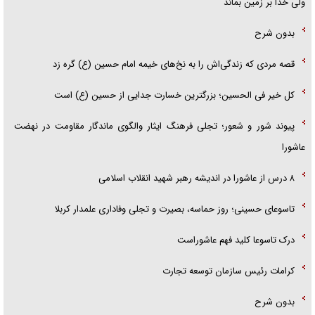
ولی خدا بر زمین بماند
بدون شرح
قصه مردی که زندگی‌اش را به نخ‌های خیمه امام حسین (ع) گره زد
کل خیر فی الحسین؛ بزرگترین خسارت جدایی از حسین (ع) است
پیوند شور و شعور؛ تجلی فرهنگ ایثار والگوی ماندگار مقاومت در نهضت
عاشورا
۸ درس از عاشورا در اندیشه رهبر شهید انقلاب اسلامی
تاسوعای حسینی؛ روز حماسه، بصیرت و تجلی وفاداری علمدار کربلا
درک تاسوعا کلید فهم عاشوراست
کرامات رئیس سازمان توسعه تجارت
بدون شرح