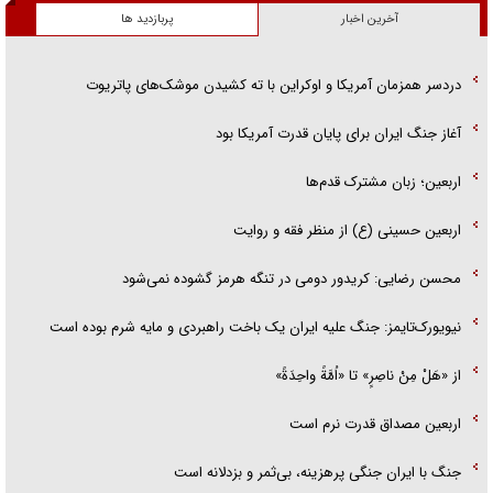
آخرین اخبار
پربازدید ها
دردسر همزمان آمریکا و اوکراین با ته کشیدن موشک‌های پاتریوت
آغاز جنگ ایران برای پایان قدرت آمریکا بود
اربعین؛ زبان مشترک قدم‌ها
اربعین حسینی (ع) از منظر فقه و روایت
محسن رضایی: کریدور دومی در تنگه هرمز گشوده نمی‌شود
نیویورک‌تایمز: جنگ علیه ایران یک باخت راهبردی و مایه شرم بوده است
از «هَلْ مِنْ ناصِرٍ» تا «اُمَّةً واحِدَةً»
اربعین مصداق قدرت نرم است
جنگ با ایران جنگی پرهزینه، بی‌ثمر و بزدلانه است