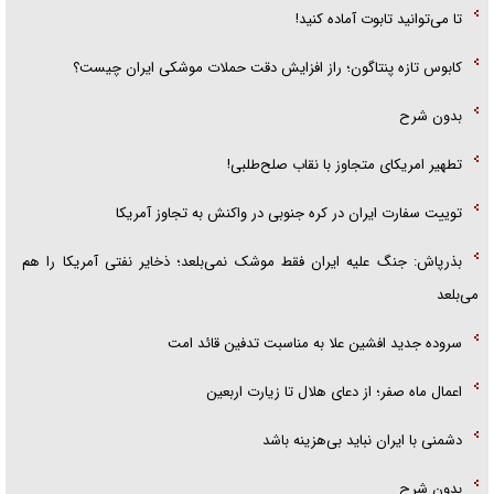
تا می‌توانید تابوت آماده کنید!
کابوس تازه پنتاگون؛ راز افزایش دقت حملات موشکی ایران چیست؟
بدون شرح
تطهیر امریکای متجاوز با نقاب صلح‌طلبی!
توییت سفارت ایران در کره جنوبی در واکنش به تجاوز آمریکا
بذرپاش: ‏جنگ علیه ایران فقط موشک نمی‌بلعد؛ ذخایر نفتی آمریکا را هم
می‌بلعد
سروده جدید افشین علا به مناسبت تدفین قائد امت
اعمال ماه صفر؛ از دعای هلال تا زیارت اربعین
دشمنی با ایران نباید بی‌هزینه باشد
بدون شرح