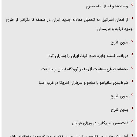
رخداد‌ها و اعمال ماه محرم
از اذعان اسرائیل به تحمیل معادله جدید ایران در منطقه تا نگرانی از طرح
جدید ترکیه و عربستان
بدون شرح
دریافت کننده جایزه صلح فیفا، ایران را بمباران کرد!
مباهله؛ تجلی حقانیت آل‌عبا در آوردگاه ایمان و حقیقت
شرط‌بندی نتانیاهو با منافع و سربازان آمریکا در غرب آسیا
بدون شرح
بدون شرح
ذلت‌نفس امریکایی در ویزای فوتبال
آملی لاریجانی: هر تفاهمی باید در مسیر تکوین موازنۀ جدید منطقه‌ای باشد