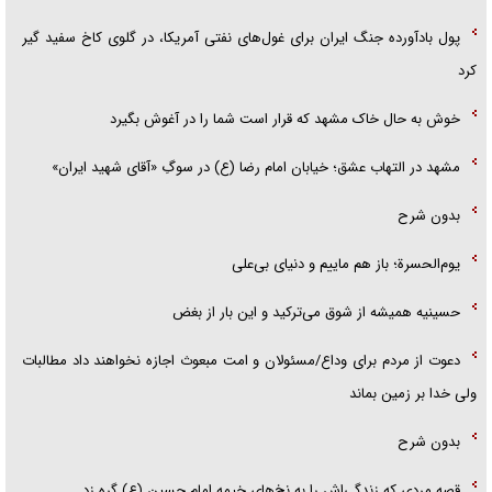
پول بادآورده جنگ ایران برای غول‌های نفتی آمریکا، در گلوی کاخ سفید گیر
کرد
خوش به حال خاک مشهد که قرار است شما را در آغوش بگیرد
مشهد در التهاب عشق؛ خیابان امام رضا (ع) در سوگِ «آقای شهید ایران»
بدون شرح
یوم‌الحسرة؛ باز هم ماییم و دنیای بی‌علی
حسینیه همیشه از شوق می‌ترکید و این بار از بغض
دعوت از مردم برای وداع/مسئولان و امت مبعوث اجازه نخواهند داد مطالبات
ولی خدا بر زمین بماند
بدون شرح
قصه مردی که زندگی‌اش را به نخ‌های خیمه امام حسین (ع) گره زد