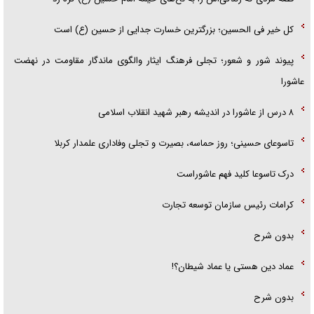
کل خیر فی الحسین؛ بزرگترین خسارت جدایی از حسین (ع) است
پیوند شور و شعور؛ تجلی فرهنگ ایثار والگوی ماندگار مقاومت در نهضت
عاشورا
۸ درس از عاشورا در اندیشه رهبر شهید انقلاب اسلامی
تاسوعای حسینی؛ روز حماسه، بصیرت و تجلی وفاداری علمدار کربلا
درک تاسوعا کلید فهم عاشوراست
کرامات رئیس سازمان توسعه تجارت
بدون شرح
عماد دین هستی یا عماد شیطان؟!
بدون شرح