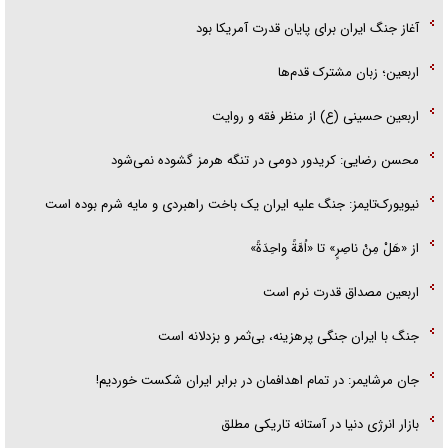
آغاز جنگ ایران برای پایان قدرت آمریکا بود
اربعین؛ زبان مشترک قدم‌ها
اربعین حسینی (ع) از منظر فقه و روایت
محسن رضایی: کریدور دومی در تنگه هرمز گشوده نمی‌شود
نیویورک‌تایمز: جنگ علیه ایران یک باخت راهبردی و مایه شرم بوده است
از «هَلْ مِنْ ناصِرٍ» تا «اُمَّةً واحِدَةً»
اربعین مصداق قدرت نرم است
جنگ با ایران جنگی پرهزینه، بی‌ثمر و بزدلانه است
جان مرشایمر: در تمام اهدافمان در برابر ایران شکست خوردیم!
بازار انرژی دنیا در آستانه تاریکی مطلق