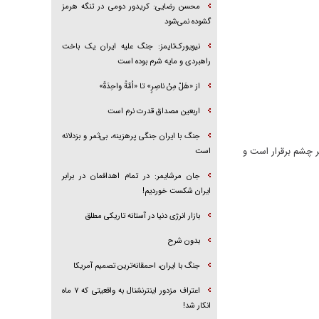
محسن رضایی: کریدور دومی در تنگه هرمز
گشوده نمی‌شود
نیویورک‌تایمز: جنگ علیه ایران یک باخت
راهبردی و مایه شرم بوده است
از «هَلْ مِنْ ناصِرٍ» تا «اُمَّةً واحِدَةً»
اربعین مصداق قدرت نرم است
جنگ با ایران جنگی پرهزینه، بی‌ثمر و بزدلانه
 چشم برقرار است و
است
جان مرشایمر: در تمام اهدافمان در برابر
ایران شکست خوردیم!
بازار انرژی دنیا در آستانه تاریکی مطلق
بدون شرح
جنگ با ایران، احمقانه‌ترین تصمیم آمریکا
اعتراف مزدور اینترنشنال به واقعیتی که ۷ ماه
انکار شد!