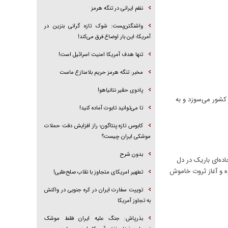
نظم ایرانی در تنگه هرمز
واشنگتن‌پست: شوک تازه گرانی بنزین در
آمریکا؛ این بار اوضاع فرق می‌کند!
تنها هدف آمریکا امنیت اسرائیل است!
مخبر: تنگه هرمز حریم بلامنازع ماست
پادوی حقیر نتانیاهو!
چه آنکه سالانه معادل ۶‌میلیارد دلار درآمد ارزی کشور می‌سوزد و به
تا می‌توانید تابوت آماده کنید!
کابوس تازه پنتاگون؛ راز افزایش دقت حملات
موشکی ایران چیست؟
بدون شرح
ده‌ای باریک در دل
وه و آغاز ثروت خاموش
تطهیر امریکای متجاوز با نقاب صلح‌طلبی!
توییت سفارت ایران در کره جنوبی در واکنش
به تجاوز آمریکا
بذرپاش: ‏جنگ علیه ایران فقط موشک