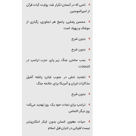
نامی که در آسمان تکرار شد؛ روایت آیات قرآن
از امیرالمومنین
محسن رضایی: پاسخ هر تجاوزی، رگباری از
موشک و پهپاد است
بدون شرح
بدون شرح
بمب ساعتی جنگ زیر پای حزب ترام‍پ در
انتخابات
تشدید تنش در جنوب لبنان؛ پاشنه آشیل
مذاکرات ایران و آمریکا برای خاتمه جنگ
بدون شرح
ترامپ برای نجات خود یک روز تهدید می‌کند؛
روز دیگر التماس
حیات معنوی انسان بدون ایثار امکان‌پذیر
نیست/قربانی در ادیان قبل اسلام