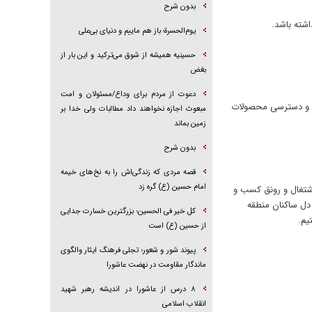
بدون شرح
شته باشد.
یوم‌الحسرة؛ باز هم ماییم و دنیای بی‌علی
حسینیه همیشه از شوق می‌ترکید و این بار از
بغض
دعوت از مردم برای وداع/مسئولان و امت
ور و دسترسی محصولات
مبعوث اجازه نخواهند داد مطالبات ولی خدا بر
زمین بماند
بدون شرح
قصه مردی که زندگی‌اش را به نخ‌های خیمه
امام حسین (ع) گره زد
اشتغال و رونق کسب و
 دل ساکنان منطقه
کل خیر فی الحسین؛ بزرگترین خسارت جدایی
یم.
از حسین (ع) است
پیوند شور و شعور؛ تجلی فرهنگ ایثار والگوی
ماندگار مقاومت در نهضت عاشورا
۸ درس از عاشورا در اندیشه رهبر شهید
انقلاب اسلامی