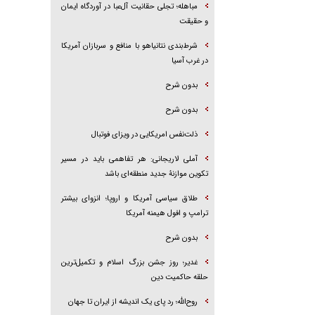
مباهله؛ تجلی حقانیت آل‌عبا در آوردگاه ایمان
و حقیقت
شرط‌بندی نتانیاهو با منافع و سربازان آمریکا
در غرب آسیا
بدون شرح
بدون شرح
ذلت‌نفس امریکایی در ویزای فوتبال
آملی لاریجانی: هر تفاهمی باید در مسیر
تکوین موازنۀ جدید منطقه‌ای باشد
طلاق سیاسی آمریکا و اروپا؛ انزوای بیشتر
ترامپ و افول هیمنه آمریکا
بدون شرح
غدیر؛ روز جشن بزرگ اسلام و تکمیل‌ترین
حلقه حاکمیت دین
روح‌الله؛ رد پای یک اندیشه از ایران تا جهان