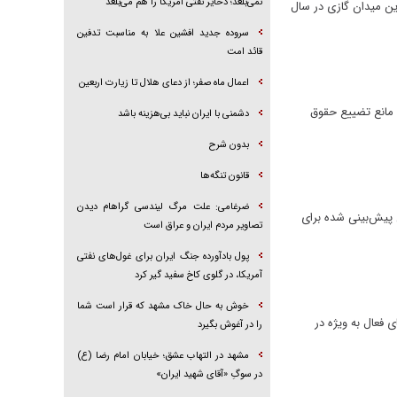
نمی‌بلعد؛ ذخایر نفتی آمریکا را هم می‌بلعد
ملی نفت ایران به ارزش ۶۰۰ میلیون دلار امضا شد، این میدان گازی در سال
سروده جدید افشین علا به مناسبت تدفین
قائد امت
اعمال ماه صفر؛ از دعای هلال تا زیارت اربعین
 مانع تضییع حقوق
دشمنی با ایران نباید بی‌هزینه باشد
بدون شرح
قانون تنگه‌ها
ضرغامی: علت مرگ لیندسی گراهام دیدن
 پیش‌بینی شده برای
تصاویر مردم ایران و عراق است
پول بادآورده جنگ ایران برای غول‌های نفتی
آمریکا، در گلوی کاخ سفید گیر کرد
خوش به حال خاک مشهد که قرار است شما
 فعال به ویژه در
را در آغوش بگیرد
مشهد در التهاب عشق؛ خیابان امام رضا (ع)
در سوگِ «آقای شهید ایران»