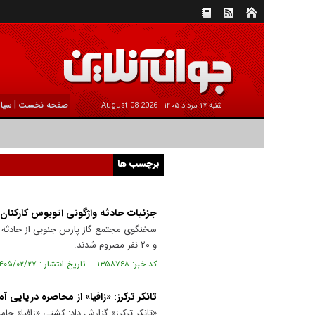
|
صفحه نخست
سیا
شنبه ۱۷ مرداد ۱۴۰۵ -
2026 August 08
برچسب ها
جزئیات حادثه واژگونی اتوبوس کارکنان
و ۲۰ نفر مصروم شدند.
کد خبر: ۱۳۵۸۷۶۸ تاریخ انتشار : ۱۴۰۵/۰۲/۲۷
تانکر ترکرز: «زافیا» از محاصره دریایی آم
«تانکر ترکرز» گزارش داد: کشتی «زافیا» حامل