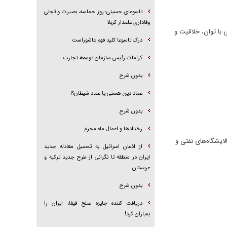
تاسوعای حسینی؛ روز حماسه، بصیرت و تجلی
وفاداری علمدار کربلا
اسی پالایشگاه دوازدهم مجتمع گاز پارس جنوبی با انجام ۹۸۰ کار تعمیراتی با توان، خلاقیت و
درک تاسوعا کلید فهم عاشوراست
کرامات رئیس سازمان توسعه تجارت
بدون شرح
عماد دین هستی یا عماد شیطان؟!
بدون شرح
رخداد‌ها و اعمال ماه محرم
لایشگاه‌های نفتی و
از اذعان اسرائیل به تحمیل معادله جدید
ایران در منطقه تا نگرانی از طرح جدید ترکیه و
عربستان
بدون شرح
دریافت کننده جایزه صلح فیفا، ایران را
بمباران کرد!