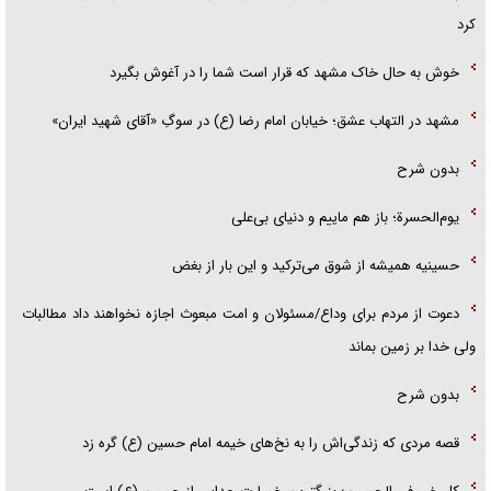
کرد
خوش به حال خاک مشهد که قرار است شما را در آغوش بگیرد
مشهد در التهاب عشق؛ خیابان امام رضا (ع) در سوگِ «آقای شهید ایران»
بدون شرح
یوم‌الحسرة؛ باز هم ماییم و دنیای بی‌علی
حسینیه همیشه از شوق می‌ترکید و این بار از بغض
دعوت از مردم برای وداع/مسئولان و امت مبعوث اجازه نخواهند داد مطالبات
ولی خدا بر زمین بماند
بدون شرح
قصه مردی که زندگی‌اش را به نخ‌های خیمه امام حسین (ع) گره زد