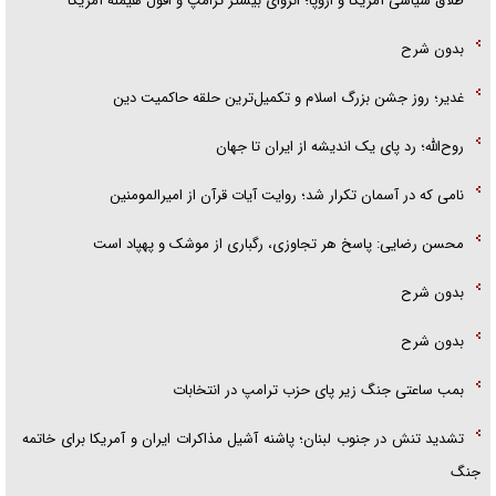
طلاق سیاسی آمریکا و اروپا؛ انزوای بیشتر ترامپ و افول هیمنه آمریکا
بدون شرح
غدیر؛ روز جشن بزرگ اسلام و تکمیل‌ترین حلقه حاکمیت دین
روح‌الله؛ رد پای یک اندیشه از ایران تا جهان
نامی که در آسمان تکرار شد؛ روایت آیات قرآن از امیرالمومنین
محسن رضایی: پاسخ هر تجاوزی، رگباری از موشک و پهپاد است
بدون شرح
بدون شرح
بمب ساعتی جنگ زیر پای حزب ترام‍پ در انتخابات
تشدید تنش در جنوب لبنان؛ پاشنه آشیل مذاکرات ایران و آمریکا برای خاتمه
جنگ