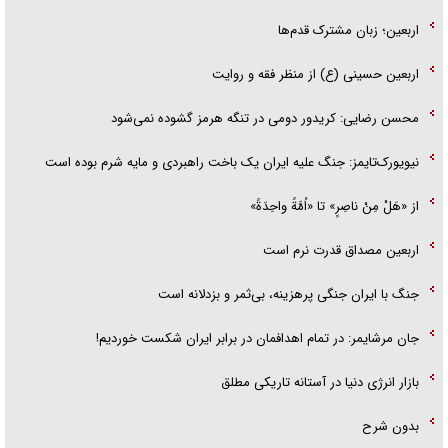
اربعین؛ زبان مشترک قدم‌ها
اربعین حسینی (ع) از منظر فقه و روایت
محسن رضایی: کریدور دومی در تنگه هرمز گشوده نمی‌شود
نیویورک‌تایمز: جنگ علیه ایران یک باخت راهبردی و مایه شرم بوده است
از «هَلْ مِنْ ناصِرٍ» تا «اُمَّةً واحِدَةً»
اربعین مصداق قدرت نرم است
جنگ با ایران جنگی پرهزینه، بی‌ثمر و بزدلانه است
جان مرشایمر: در تمام اهدافمان در برابر ایران شکست خوردیم!
بازار انرژی دنیا در آستانه تاریکی مطلق
بدون شرح