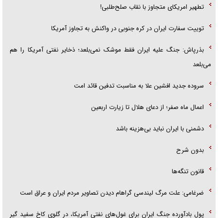
تطهیر امریکای متجاوز با نقاب صلح‌طلبی!
توییت سفارت ایران در کره جنوبی در واکنش به تجاوز آمریکا
بذرپاش: ‏جنگ علیه ایران فقط موشک نمی‌بلعد؛ ذخایر نفتی آمریکا را هم
می‌بلعد
سروده جدید افشین علا به مناسبت تدفین قائد امت
اعمال ماه صفر؛ از دعای هلال تا زیارت اربعین
دشمنی با ایران نباید بی‌هزینه باشد
بدون شرح
قانون تنگه‌ها
ضرغامی: علت مرگ لیندسی گراهام دیدن تصاویر مردم ایران و عراق است
پول بادآورده جنگ ایران برای غول‌های نفتی آمریکا، در گلوی کاخ سفید گیر