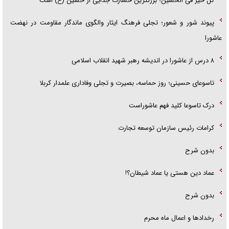
کل خیر فی الحسین؛ بزرگترین خسارت جدایی از حسین (ع) است
پیوند شور و شعور؛ تجلی فرهنگ ایثار والگوی ماندگار مقاومت در نهضت
عاشورا
۸ درس از عاشورا در اندیشه رهبر شهید انقلاب اسلامی
تاسوعای حسینی؛ روز حماسه، بصیرت و تجلی وفاداری علمدار کربلا
درک تاسوعا کلید فهم عاشوراست
کرامات رئیس سازمان توسعه تجارت
بدون شرح
عماد دین هستی یا عماد شیطان؟!
بدون شرح
رخداد‌ها و اعمال ماه محرم