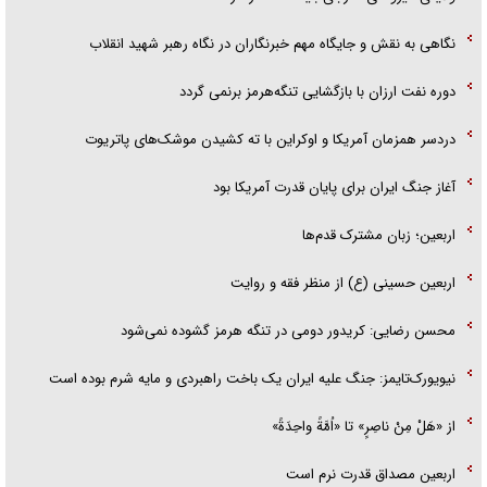
نگاهی به نقش و جایگاه مهم خبرنگاران در نگاه رهبر شهید انقلاب
دوره نفت ارزان با بازگشایی تنگه‌هرمز برنمی گردد
دردسر همزمان آمریکا و اوکراین با ته کشیدن موشک‌های پاتریوت
آغاز جنگ ایران برای پایان قدرت آمریکا بود
اربعین؛ زبان مشترک قدم‌ها
اربعین حسینی (ع) از منظر فقه و روایت
محسن رضایی: کریدور دومی در تنگه هرمز گشوده نمی‌شود
نیویورک‌تایمز: جنگ علیه ایران یک باخت راهبردی و مایه شرم بوده است
از «هَلْ مِنْ ناصِرٍ» تا «اُمَّةً واحِدَةً»
اربعین مصداق قدرت نرم است