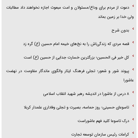
دعوت از مردم برای وداع/مسئولان و امت مبعوث اجازه نخواهند داد مطالبات
ولی خدا بر زمین بماند
بدون شرح
قصه مردی که زندگی‌اش را به نخ‌های خیمه امام حسین (ع) گره زد
کل خیر فی الحسین؛ بزرگترین خسارت جدایی از حسین (ع) است
پیوند شور و شعور؛ تجلی فرهنگ ایثار والگوی ماندگار مقاومت در نهضت
عاشورا
۸ درس از عاشورا در اندیشه رهبر شهید انقلاب اسلامی
تاسوعای حسینی؛ روز حماسه، بصیرت و تجلی وفاداری علمدار کربلا
درک تاسوعا کلید فهم عاشوراست
کرامات رئیس سازمان توسعه تجارت