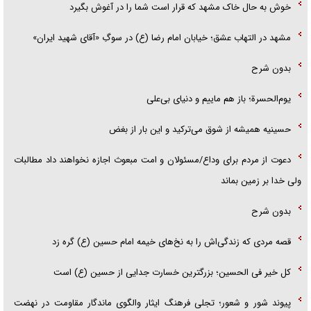
خوش به حال خاک مشهد که قرار است شما را در آغوش بگیرد
مشهد در التهاب عشق؛ خیابان امام رضا (ع) در سوگِ «آقای شهید ایران»
بدون شرح
یوم‌الحسرة؛ باز هم ماییم و دنیای بی‌علی
حسینیه همیشه از شوق می‌ترکید و این بار از بغض
دعوت از مردم برای وداع/مسئولان و امت مبعوث اجازه نخواهند داد مطالبات
ولی خدا بر زمین بماند
بدون شرح
قصه مردی که زندگی‌اش را به نخ‌های خیمه امام حسین (ع) گره زد
کل خیر فی الحسین؛ بزرگترین خسارت جدایی از حسین (ع) است
پیوند شور و شعور؛ تجلی فرهنگ ایثار والگوی ماندگار مقاومت در نهضت