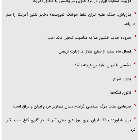
توییت سفارت ایران در کره جنوبی در واکنش به تجاوز آمریکا
بذرپاش: ‏جنگ علیه ایران فقط موشک نمی‌بلعد؛ ذخایر نفتی آمریکا را هم
می‌بلعد
سروده جدید افشین علا به مناسبت تدفین قائد امت
اعمال ماه صفر؛ از دعای هلال تا زیارت اربعین
دشمنی با ایران نباید بی‌هزینه باشد
بدون شرح
قانون تنگه‌ها
ضرغامی: علت مرگ لیندسی گراهام دیدن تصاویر مردم ایران و عراق است
پول بادآورده جنگ ایران برای غول‌های نفتی آمریکا، در گلوی کاخ سفید گیر
کرد