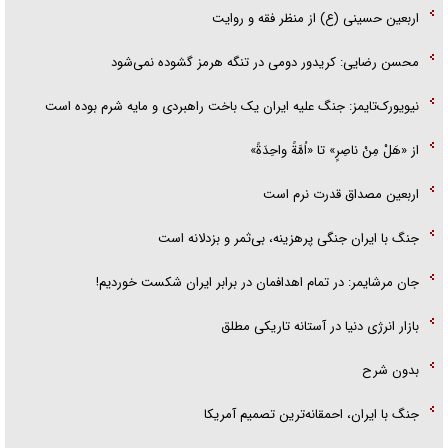
اربعین حسینی (ع) از منظر فقه و روایت
محسن رضایی: کریدور دومی در تنگه هرمز گشوده نمی‌شود
نیویورک‌تایمز: جنگ علیه ایران یک باخت راهبردی و مایه شرم بوده است
از «هَلْ مِنْ ناصِرٍ» تا «اُمَّةً واحِدَةً»
اربعین مصداق قدرت نرم است
جنگ با ایران جنگی پرهزینه، بی‌ثمر و بزدلانه است
جان مرشایمر: در تمام اهدافمان در برابر ایران شکست خوردیم!
بازار انرژی دنیا در آستانه تاریکی مطلق
بدون شرح
جنگ با ایران، احمقانه‌ترین تصمیم آمریکا