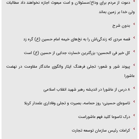
دعوت از مردم برای وداع/مسئولان و امت مبعوث اجازه نخواهند داد مطالبات
ولی خدا بر زمین بماند
بدون شرح
قصه مردی که زندگی‌اش را به نخ‌های خیمه امام حسین (ع) گره زد
کل خیر فی الحسین؛ بزرگترین خسارت جدایی از حسین (ع) است
پیوند شور و شعور؛ تجلی فرهنگ ایثار والگوی ماندگار مقاومت در نهضت
عاشورا
۸ درس از عاشورا در اندیشه رهبر شهید انقلاب اسلامی
تاسوعای حسینی؛ روز حماسه، بصیرت و تجلی وفاداری علمدار کربلا
درک تاسوعا کلید فهم عاشوراست
کرامات رئیس سازمان توسعه تجارت