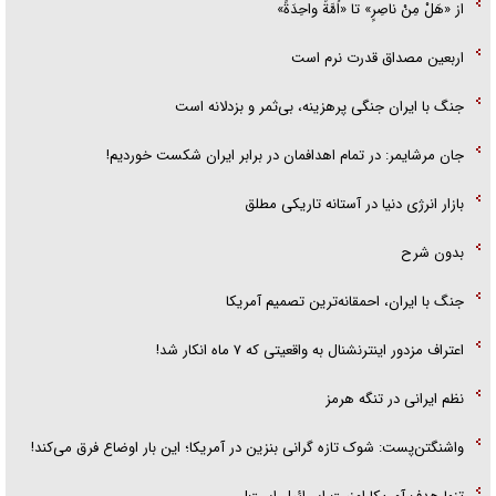
از «هَلْ مِنْ ناصِرٍ» تا «اُمَّةً واحِدَةً»
اربعین مصداق قدرت نرم است
جنگ با ایران جنگی پرهزینه، بی‌ثمر و بزدلانه است
جان مرشایمر: در تمام اهدافمان در برابر ایران شکست خوردیم!
بازار انرژی دنیا در آستانه تاریکی مطلق
بدون شرح
جنگ با ایران، احمقانه‌ترین تصمیم آمریکا
اعتراف مزدور اینترنشنال به واقعیتی که ۷ ماه انکار شد!
نظم ایرانی در تنگه هرمز
واشنگتن‌پست: شوک تازه گرانی بنزین در آمریکا؛ این بار اوضاع فرق می‌کند!