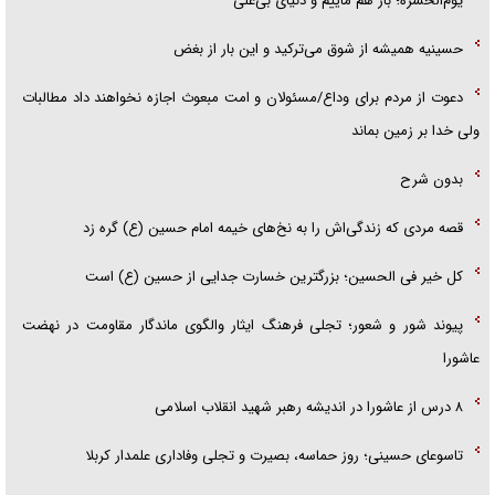
یوم‌الحسرة؛ باز هم ماییم و دنیای بی‌علی
حسینیه همیشه از شوق می‌ترکید و این بار از بغض
دعوت از مردم برای وداع/مسئولان و امت مبعوث اجازه نخواهند داد مطالبات
ولی خدا بر زمین بماند
بدون شرح
قصه مردی که زندگی‌اش را به نخ‌های خیمه امام حسین (ع) گره زد
کل خیر فی الحسین؛ بزرگترین خسارت جدایی از حسین (ع) است
پیوند شور و شعور؛ تجلی فرهنگ ایثار والگوی ماندگار مقاومت در نهضت
عاشورا
۸ درس از عاشورا در اندیشه رهبر شهید انقلاب اسلامی
تاسوعای حسینی؛ روز حماسه، بصیرت و تجلی وفاداری علمدار کربلا