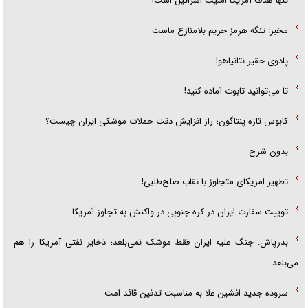
تنها هدف آمریکا امنیت اسرائیل است!
مخبر: تنگه هرمز حریم بلامنازع ماست
پادوی حقیر نتانیاهو!
تا می‌توانید تابوت آماده کنید!
کابوس تازه پنتاگون؛ راز افزایش دقت حملات موشکی ایران چیست؟
بدون شرح
تطهیر امریکای متجاوز با نقاب صلح‌طلبی!
توییت سفارت ایران در کره جنوبی در واکنش به تجاوز آمریکا
بذرپاش: ‏جنگ علیه ایران فقط موشک نمی‌بلعد؛ ذخایر نفتی آمریکا را هم
می‌بلعد
سروده جدید افشین علا به مناسبت تدفین قائد امت