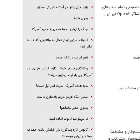
از خواهد داشت؛ همچنین هوش مصنوعی تمام شغل‌های
بازار انرژی دنیا در آستانه تاریکی مطلق
انسانی را تصاحب کرده و با دستگاه‌هایی جایگزین تلفن‌های هوشمند خواهد شد. او در کنار این پیش‌بینی‌های جذاب، از قتل یک افشاگر OpenAI نیز ابراز
بدون شرح
جنگ با ایران، احمقانه‌ترین تصمیم آمریکا
اعتراف مزدور اینترنشنال به واقعیتی که ۷ ماه
انکار شد!
فت.
نظم ایرانی در تنگه هرمز
واشنگتن‌پست: شوک تازه گرانی بنزین در
آمریکا؛ این بار اوضاع فرق می‌کند!
تنها هدف آمریکا امنیت اسرائیل است!
ی مشاغل نیز
مخبر: تنگه هرمز حریم بلامنازع ماست
پادوی حقیر نتانیاهو!
تا می‌توانید تابوت آماده کنید!
کابوس تازه پنتاگون؛ راز افزایش دقت حملات
سب‌وکار و مشخصاً
موشکی ایران چیست؟
شیوه‌های مشارکت و