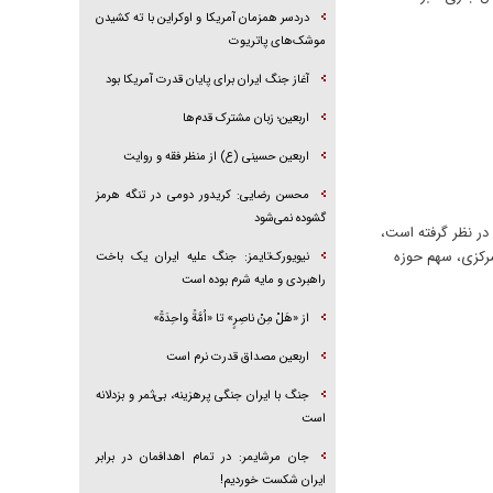
دردسر همزمان آمریکا و اوکراین با ته کشیدن
موشک‌های پاتریوت
آغاز جنگ ایران برای پایان قدرت آمریکا بود
اربعین؛ زبان مشترک قدم‌ها
اربعین حسینی (ع) از منظر فقه و روایت
محسن رضایی: کریدور دومی در تنگه هرمز
گشوده نمی‌شود
نر و رسانه در نظر گرفته است،
مرکزی، سهم حوزه
نیویورک‌تایمز: جنگ علیه ایران یک باخت
راهبردی و مایه شرم بوده است
از «هَلْ مِنْ ناصِرٍ» تا «اُمَّةً واحِدَةً»
اربعین مصداق قدرت نرم است
جنگ با ایران جنگی پرهزینه، بی‌ثمر و بزدلانه
است
جان مرشایمر: در تمام اهدافمان در برابر
ایران شکست خوردیم!