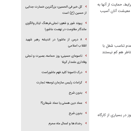
یط، حمایت از آنها به
کل خیر فی الحسین؛ بزرگترین خسارت جدایی
که معیشت آنان آسیب
از حسین (ع) است
پیوند شور و شعور؛ تجلی فرهنگ ایثار والگوی
ماندگار مقاومت در نهضت عاشورا
۸ درس از عاشورا در اندیشه رهبر شهید
عدم تناسب شغل با
انقلاب اسلامی
اطر هم کم نیستند
تاسوعای حسینی؛ روز حماسه، بصیرت و تجلی
وفاداری علمدار کربلا
درک تاسوعا کلید فهم عاشوراست
کرامات رئیس سازمان توسعه تجارت
بدون شرح
عماد دین هستی یا عماد شیطان؟!
بدون شرح
 طبقه بندی هنوز در بسیاری از کارگاه
رخداد‌ها و اعمال ماه محرم