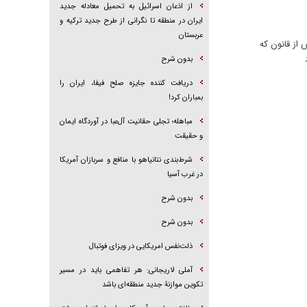
از اذعان اسرائیل به تحمیل معادله جدید
ایران در منطقه تا نگرانی از طرح جدید ترکیه و
عربستان
از قانون که
بدون شرح
دریافت کننده جایزه صلح فیفا، ایران را
بمباران کرد!
مباهله؛ تجلی حقانیت آل‌عبا در آوردگاه ایمان
و حقیقت
شرط‌بندی نتانیاهو با منافع و سربازان آمریکا
در غرب آسیا
بدون شرح
بدون شرح
ذلت‌نفس امریکایی در ویزای فوتبال
آملی لاریجانی: هر تفاهمی باید در مسیر
تکوین موازنۀ جدید منطقه‌ای باشد