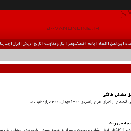
|
|
|
|
|
|
|
|
|
ست
بين‌الملل
اقتصاد
جامعه
فرهنگ‌و‌هنر
ایثار و مقاومت
تاریخ
ورزش
ايران
چندرسان
ونق مشاغل خانگی
 طرح راهبردی «۱۰۰۰ میدان، ۱۰۰۰ بازار» خبر داد.
تیجه می رسد
 تقدیر از کارکنان آتش نشانی و صنعت برق، از به نتیجه رسیدن طبقه بندی مشاغل طی سا