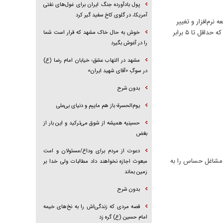
پول بادآورده جنگ ایران برای غول‌های نفتی
آمریکا، در گلوی کاخ سفید گیر کرد
م‌افزار و تغییر
الگو‌های کار در جهان گفت: در صورت استفاده مناسب از این فناوری می‌توان شاهد رشد بهره‌وری در حوزه کار و تولید بود به نحوی که حداقل تا ۵ برابر
خوش به حال خاک مشهد که قرار است شما
را در آغوش بگیرد
مشهد در التهاب عشق؛ خیابان امام رضا (ع)
در سوگِ «آقای شهید ایران»
بدون شرح
یوم‌الحسرة؛ باز هم ماییم و دنیای بی‌علی
حسینیه همیشه از شوق می‌ترکید و این بار از
بغض
دعوت از مردم برای وداع/مسئولان و امت
 مشاغل حساس را به
مبعوث اجازه نخواهند داد مطالبات ولی خدا بر
زمین بماند
بدون شرح
قصه مردی که زندگی‌اش را به نخ‌های خیمه
امام حسین (ع) گره زد