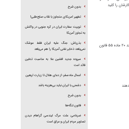
رشان را کلید
بدون شرح
تطهیر امریکای متجاوز با نقاب صلح‌طلبی!
توییت سفارت ایران در کره جنوبی در واکنش
به تجاوز آمریکا
بذرپاش: ‏جنگ علیه ایران فقط موشک
موسی الرضا صفری ،معاون محیط زیست و خدمات شهری شهرداری گرگان ازساماندهی مشاغل مزاحم گرگان در جلسه کمیسیون بند ۲۰ ماده ۵۵ قانون
نمی‌بلعد؛ ذخایر نفتی آمریکا را هم می‌بلعد
سروده جدید افشین علا به مناسبت تدفین
قائد امت
اعمال ماه صفر؛ از دعای هلال تا زیارت اربعین
دشمنی با ایران نباید بی‌هزینه باشد
بدون شرح
قانون تنگه‌ها
ضرغامی: علت مرگ لیندسی گراهام دیدن
تصاویر مردم ایران و عراق است