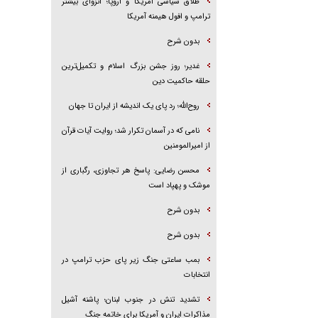
طلاق سیاسی آمریکا و اروپا؛ انزوای بیشتر
ترامپ و افول هیمنه آمریکا
بدون شرح
غدیر؛ روز جشن بزرگ اسلام و تکمیل‌ترین
حلقه حاکمیت دین
روح‌الله؛ رد پای یک اندیشه از ایران تا جهان
نامی که در آسمان تکرار شد؛ روایت آیات قرآن
از امیرالمومنین
محسن رضایی: پاسخ هر تجاوزی، رگباری از
موشک و پهپاد است
بدون شرح
بدون شرح
بمب ساعتی جنگ زیر پای حزب ترام‍پ در
انتخابات
تشدید تنش در جنوب لبنان؛ پاشنه آشیل
مذاکرات ایران و آمریکا برای خاتمه جنگ