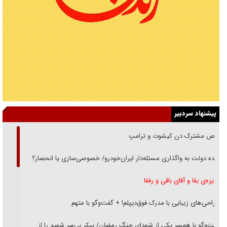
پیشنهاد سردبیر
رقص مشترک دن کیشوت و ترامپ
دنده دولت به واگذاری مسئله‌دار ایران‌خودرو/ خصوصی‌سازی یا انحصار؟
غریزه‌ی بقا و آقای باقی و رفقا
جراحی‌های زیبایی با مدرک فوق‌دیپلم! + گفت‌وگو با متهم
گفت‌وگو با همسر یکی از شهدای جنگ رمضان/ پیکر بی‌سر شهید را از