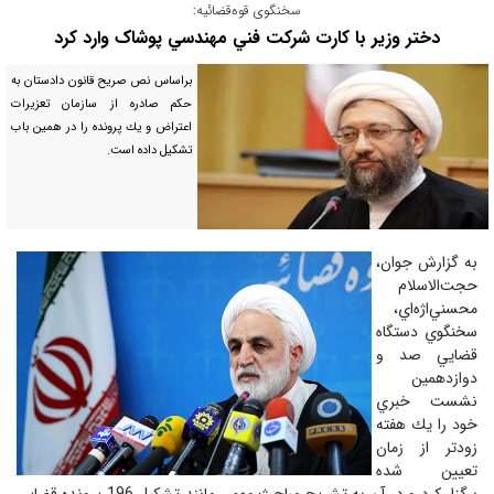
سخنگوی قوه‌قضائیه:
دختر وزیر با کارت شرکت فني‌ مهندسي پوشاک وارد کرد
براساس نص صريح قانون دادستان به
حكم صادره از سازمان تعزيرات
اعتراض و يك پرونده را در همين باب
تشكيل داده است.
به گزارش جوان،
حجت‌الاسلام
محسني‌اژه‌اي،
سخنگوي دستگاه
قضايي صد و
دوازدهمين
نشست خبري
خود را يك هفته
زودتر از زمان
تعيين شده