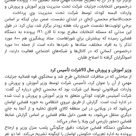
برگزار كرد و در آن به تشريح مباحث مهمي مانند تشكيل 196 پرونده قضايي
درخصوص انتخابات، جزئيات شركت تحت مديريت وزير آموزش و پرورش و
واردات البسه كودك توسط شركت تحت مديريت وي پرداخت.
حجت‌الاسلام محسني اژه‌اي در ابتداي نشست، ضمن بيان اينكه بر اساس
برخي اولويت‌ها نشست خبري يك هفته زودتر برگزار شد، بيان كرد: در طول
اين مدتي كه مسئله انتخابات مطرح بوده تا الان ١٩٦ پرونده به دستگاه
فضايي رسيده كه بيشترش براي شوراهاست. ستاد پيشگيري هم ٨٠٠ مورد
تذكر را به افراد مختلف، ستادها و نامزدها داده است از جمله ١٠٠ مورد
درخصوص كساني كه در كانال‌ها و شبكه‌هاي اجتماعي فعاليت دارند؛ از
اصولگرايان گرفته تا اصلاح طلبان.
وزير آموزش و پرورش سال 93شركت تأسيس كرد
از مباحثي كه در مناظرات انتخاباتي طرح شد و سخنگوي قوه قضائيه جزئيات
مهمي از آن را عنوان كرد، تأسيس شركت توسط وزير آموزش و پرورش و
واردات غيرقانوني توسط اين شركت بود كه محسني اژه‌اي درباره آن گفت:
شركت آميتيس طراوت كودكي متعلق به وزير آموزش و پرورش و ثبت شده
در اداره ثبت است. گزارش از طريق نيروي انتظامي به حوزه قضايي لواسان
مي‌شود كه در ويلايي در اين منطقه كالاي قاچاق تخليه و از آنجا به جاي
ديگري منتقل مي‌شود، به همين دليل مقام قضايي بر اساس گزارش ضابط
قضايي دستور بازرسي اين ويلا را صادر مي‌كند.
سخنگوي دستگاه قضايي جزئيات دقيق چگونگي پلمب منزل وزير و ارجاع
پرونده به اداره تعزيرات حكومتي لواسان را اينگونه تشريح مي‌كند: اما دو نفر