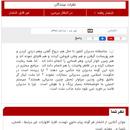
نظرات بینندگان
در انتظار بررسی:
غیر قابل انتشار:
انتشار یافته:
۱
ناشناس
۰۸:۰۵ - ۱۳۹۶/۰۲/۱۸
|
|
پاسخ
0
0
متاسفانه مدیران کشور تا حال هم دروغ گفتن وهم دزدی کردن و
هم پورسانت گرفتن و هم وطن فروشی کردند و هم قاچاق نموده اند و
هم زمین خوار کردن وهر فسادی را انجام داده اند . اما همه رعایت
حجاب کرده و در ظاهر واجبات را هم انجام داده اند . مراجع محترم در
باره این گونه مدیران چه حکمی می دهند ؟ ایا زیبنده است در
حکومت اسلامی چنین مدیرانی مجازات نشوند ؟ ایا ملت ایثار گر
عاشق وطن ودین سزاوار تحمل چنین مدیرانی هستند؟ سیستم
امنیتی ما خوشبختانه بسیار زرنگ و با هوش است . چرا با مدیران
فاسد بر خورد نمی شود مایه عذاب ملت است .
نظر شما
جوان آنلاين از انتشار هر گونه پيام حاوي تهمت، افترا، اظهارات غير مرتبط ، فحش،
ناسزا و... معذور است