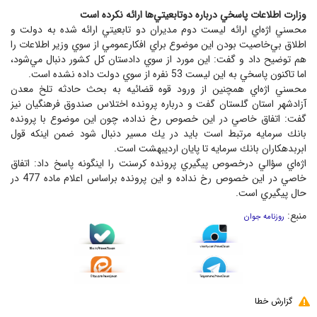
وزارت اطلاعات پاسخي درباره دوتابعيتي‌ها ارائه نكرده است
محسني اژه‌اي ارائه ليست دوم مديران دو تابعيتي ارائه شده به دولت و
اطلاق بي‌خاصيت بودن اين موضوع براي افكارعمومي از سوي وزير اطلاعات را
هم توضيح داد و گفت: اين مورد از سوي دادستان كل كشور دنبال مي‌شود،
اما تاكنون پاسخي به اين ليست 53 نفره از سوي دولت داده نشده است.
محسني اژه‌اي همچنين از ورود قوه قضائيه به بحث حادثه تلخ معدن
آزادشهر استان گلستان گفت و درباره پرونده اختلاس صندوق فرهنگيان نيز
گفت: اتفاق خاصي در اين خصوص رخ نداده، چون اين موضوع با پرونده
بانك سرمايه مرتبط است بايد در يك مسير دنبال شود ضمن اينكه قول
ابربدهكاران بانك سرمايه تا پايان ارديبهشت است.
اژه‌اي سؤالي درخصوص پيگيري پرونده كرسنت را اينگونه پاسخ داد: اتفاق
خاصي در اين خصوص رخ نداده و اين پرونده براساس اعلام ماده 477 در
حال پيگيري است.
منبع:
روزنامه جوان
گزارش خطا