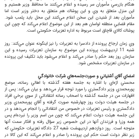
هنگام بازرسي مأموران سر رسيده و اعلام مي‌كنند ما محافظ وزير هستيم و
اين منزل متعلق به وي و اين پوشاك هم متعلق به دختر وزير است اما
مأموران بعد از شنيدن اين سخن اعلام مي‌كنند اين محل بايد پلمب شود.
مقام قضايي منطقه لواسان هم بعد از اين موضوع اعلام مي‌كند كه چون اين
پوشاك كالاي قاچاق است مربوط به اداره تعزيرات حكومتي است.
وي زمان ارجاع پرونده از دادسرا به تعزيرات را نيز اينگونه عنوان مي‌كند: روز
شنبه 11 ارديبهشت پرونده اين موضوع به سازمان تعزيرات رسيده و اين
سازمان روز بعد حكم را صادر مي‌كند و اعلام مي‌شود بايد تكليف اين پرونده
در سازمان تعزيرات مشخص شود.
امضاي آقاي آشتياني و صورت‌جلسه‌هاي شركت خانوادگي
محسني اژه‌اي با اشاره به جلسه هفته گذشته با اهالي رسانه، موضع
پورمحمدي وزير دادگستري را مورد توجه قرار مي‌دهد و بيان مي‌كند: پس از
اظهارات من در جلسه گذشته با اصحاب رسانه انتقاداتي از سوي برخي افراد
در جلسه هيئت دولت روز چهارشنبه صورت گرفته و آقاي پورمحمدي وزير
دادگستري و رئيس تعزيرات در خصوص من انتقاداتي را انجام مي‌دهد و در
اين جلسه هيئت دولت اعلام مي‌كند كه چون من اسم وزير را نبرده‌ام پس
همه وزرا و فرزندان آنها در اين خصوص زير سؤال رفته و افكار سمت آنها
متوجه است. روز دوازدهم ارديبهشت شعبه 27 دادگاه تعزيرات حكومتي كه
زير نظر دولت است حكم اين پرونده را صادر و اعلام مي‌كند كه اين كالا در