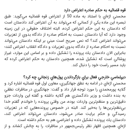
قوه قضائيه به حكم صادره اعتراض دارد
محسني اژه‌اي با استناد به ماده 50 از اعتراض قوه قضائيه مي‌گويد‌: طبق
تبصره اين ماده يكي از كساني كه مي‌تواند به آن اعتراض كند دادستان است
كه دادستان به اين حكم اعتراض كرده، البته اختلاف حقوقي در اين زمينه
وجود دارد كه آيا دادستان نسبت به احكام صادره از دادگاه بدوي از تعزيرات
مي‌تواند اعتراض كند؟ كه نص صريح است مبني بر اينكه دادستان مي‌تواند
نسبت به احكام صادره از دادگاه بدوي تعزيرات و دادگاه انقلاب اعتراض كنند؛
بنابراين الان دادستان يك پرونده را تشكيل داده و بر اساس اين موارد، غيراز
پوشاكي است كه تشكيل شده، همچنين دادستان به حكم اعتراض كرده كه
بايد مسير راست خود را دنبال كند.
ديپلماسي خارجي فعال براي بازگرداندن پول‌هاي زنجاني چه كرد؟
محسني اژه‌اي در ادامه به نطق جهانگيري، معاون اول قوه قضائيه اشاره كرد و
گلايه پورمحمدي را مورد توجه قرار داد و گفت: جهانگيري در مناظرات نطقي
به بنده داشت و وزير دادگستري هم گلايه داشته و گفته اين واردات جزو
دقيق‌ترين و منظم‌ترين واردات بوده، من وقتي پرونده را خواندم گفتم خدا
بي‌نظم‌ترين‌ها را به‌خير كند. البته در خصوص پرونده‌هايي كه در تعزيرات
رسيدگي و حكم برايت صادر مي‌شود، دادستان مي‌تواند اعتراض كند،
دادستان يك پرونده تشكيل داده و اعتراضي هم به حكم داشته است.
اژه‌اي همچنين اظهار نظر رئيس‌جمهور در مناظرات را به چالش كشاند و از