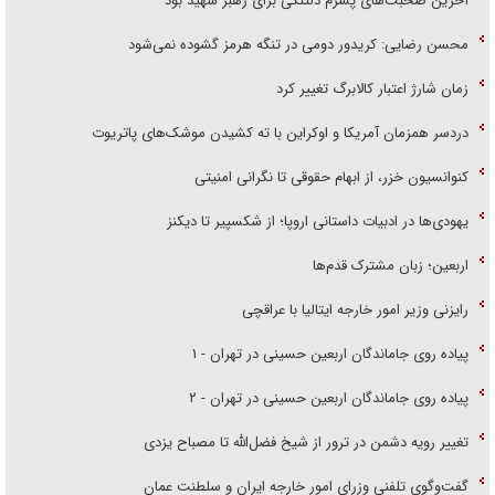
آخرین صحبت‌های پسرم دلتنگی برای رهبر شهید بود
محسن رضایی: کریدور دومی در تنگه هرمز گشوده نمی‌شود
زمان شارژ اعتبار کالابرگ تغییر کرد
دردسر همزمان آمریکا و اوکراین با ته کشیدن موشک‌های پاتریوت
کنوانسیون خزر، از ابهام حقوقی تا نگرانی امنیتی
یهودی‌ها در ادبیات داستانی اروپا؛ از شکسپیر تا دیکنز
اربعین؛ زبان مشترک قدم‌ها
رایزنی وزیر امور خارجه ایتالیا با عراقچی
پیاده روی جاماندگان اربعین حسینی در تهران - ۱
پیاده روی جاماندگان اربعین حسینی در تهران - ۲
تغییر رویه دشمن در ترور از شیخ فضل‌الله تا مصباح یزدی
گفت‌وگوی تلفنی وزرای امور خارجه ایران و سلطنت عمان