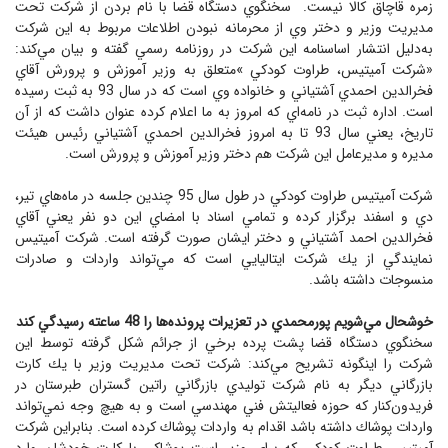
زمره قاچاق كالا نيست. سخنگوي دستگاه قضا با نام بردن از شركت تحت
مديريت وزير و دختر وي از محرمانه نبودن اطلاعات مربوط به اين شركت
به‌دليل انتشار اساسنامه اين شركت در روزنامه رسمي گفته و بيان مي‌كند:
«شركت آميتيس، طراوت كودكي »متعلق به وزير آموزش و پرورش آقاي
فخرالدين احمدي آشتياني و خانواده وي است كه در سال 93 به ثبت رسيده
است. اداره ثبت در نامه‌اي كه امروز به ما اعلام كرده عنوان داشت كه از آن
تاريخ، يعني سال 93 تا به امروز فخرالدين احمدي آشتياني رئيس هيئت
مديره و مديرعامل اين شركت هم دختر وزير آموزش و پرورش است.
شركت آميتيس طراوت كودكي در طول سال 95 چندين جلسه در ماه‌هاي تير،
دي و اسفند برگزار كرده و تمامي اسناد با امضاي اين دو نفر يعني آقاي
فخرالدين احمد آشتياني و دختر ايشان صورت گرفته است. شركت آميتيس
نمايندگي از يك شركت ايتاليايي است كه مي‌تواند واردات و صادرات
منسوجات داشته باشد.
خوشحال مي‌شويم پورمحمدي در تعزيرات پرونده‌ها را 48 ساعته رسيدگي كند
سخنگوي دستگاه قضا پشت پرده برخي از جرائم شكل گرفته توسط اين
شركت را اينگونه تشريح مي‌كند: شركت تحت مديريت وزير با يك كارت
بازرگاني ديگر به نام شركت توليدي بازرگاني راتين گستران طبرستان در
فريدون‌كنار كه حوزه فعاليتش فني مهندسي است و به هيچ وجه نمي‌تواند
واردات پوشاك داشته باشد اقدام به واردات پوشاك كرده است. بنابراين شركت