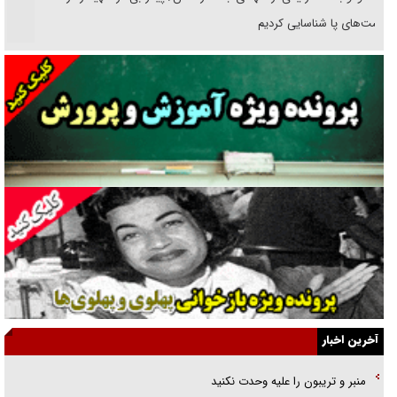
انگشت‌های پا شناسایی کردیم
نسلی که آنلاین الگو می‌گیرد
گفت‌وگو با آیت‌الله جاودان/ جفای مخالفان مکانت معنوی رهبر شهید را
ارتقا می‌داد
راننده مست به قانون می‌خندد
همه آقای دوربینی شده‌ایم!
قصه ناتمام سرویس مدارس
آیا مقاومت فلسطین خلع‌سلاح می‌شود؟
الگوی وحدت‌آفرین در ادراک سیاست خارجی
آخرین اخبار
گفتگوی دکتر اخوان مدیرمسئول روزنامه جوان با برنامه تلویزیونی «نبرد
منبر و تریبون را علیه وحدت نکنید
هرمز»