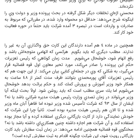
آميتيس طراوت كودكي كه براي وزير است پوشاكي با كارت خودشان وارد
نكرده‌اند.
محسني اژه‌اي تخلفات ديگر شكل گرفته در بحث پرونده وزير و دولت وي را
اينگونه شرح مي‌دهد: حداقل دو محموله وارد شده، در مقرراتي كه مربوط به
صادرات و واردات است در تبصره ٣ آمده شركت بايد حتماً در حوره فعاليت
خود كار كند.
همچنين در ماده ٤ هم آمده دارندگان اين كارت حق واگذاري آن به غير را
ندارند. مطلب ديگري كه بايد بگويم ‌ هركسي كه اتهامي متوجه‌اش باشد و
رفع اتهام شود، خوشحال مي‌شويم. مدت زمان كوتاهي كه رئيس تعزيرات
حكم اين پرونده را صادر مي‌كند، مورد تحير معاون اول قوه قضائيه قرار
مي‌گيرد، به شكلي كه وي در جمله‌اي كنايي بيان مي‌كند‌: از اين جهت هم كه
رئيس تعزيرات آقاي پورمحمدي بتوانند ظرف مدت كمتر از ٤٨ ساعت به
همكار خود وزير آموزش و پرورش كمك كند و حكم برائت بدهد خوشحال
مي‌شويم اما يك سري مطلب است كه بايد روشن شود. اولاً بحث اينكه آيا
وزير مي‌تواند در زمان تصدي وزارت رئيس هيئت مديره شركتي باشد يا نه؟
ايشان از سال ٩٣ كه شركت تأسيس شده وزير نبوده اما ظاهراً آبان ماه وزير
شده و تا الان هم رئيس هيئت مديره بوده است. ثانياً چرا اين شركت كه
خودش نمايندگي دارد از كارت بازرگاني ديگري استفاده كرده و آيا مجاز بوده
استفاده كند و آن شركت هم اجازه داشته چنين همكاري‌اي داشته باشد يا نه؟
سخنگوي قوه قضائيه همچنين ادامه مي‌دهد: در زمان ثبت سفارش بايد كارت
بازرگاني رويت شود، اين شركت چگونه اقدام به ثبت سفارش كرده است؟