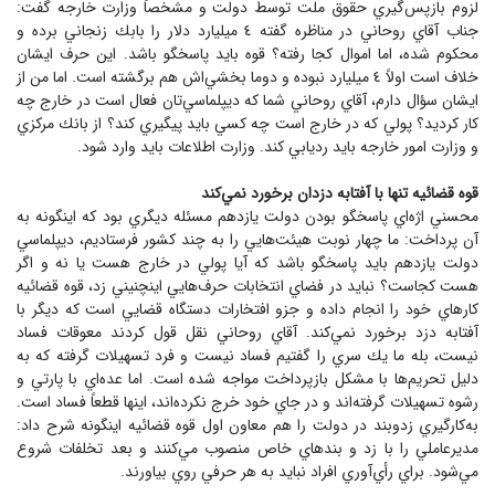
لزوم بازپس‌گيري حقوق ملت توسط دولت و مشخصاً وزارت خارجه گفت:
جناب آقاي روحاني در مناظره گفته ٤ ميليارد دلار را بابك زنجاني برده و
محكوم شده، اما اموال كجا رفته؟ قوه بايد پاسخگو باشد. اين حرف ايشان
خلاف است اولاً ٤ ميليارد نبوده و دوما بخشي‌اش هم برگشته است. اما من از
ايشان سؤال دارم، آقاي روحاني شما كه ديپلماسي‌تان فعال است در خارج چه
كار كرديد؟ پولي كه در خارج است چه كسي بايد پيگيري كند؟ از بانك مركزي
و وزارت امور خارجه بايد رديابي كند. وزارت اطلاعات بايد وارد شود.
قوه قضائيه تنها با آفتابه دزدان برخورد نمي‌كند
محسني اژه‌اي پاسخگو بودن دولت يازدهم مسئله ديگري بود كه اينگونه به
آن پرداخت: ما چهار نوبت هيئت‌هايي را به چند كشور فرستاديم، ديپلماسي
دولت يازدهم بايد پاسخگو باشد كه آيا پولي در خارج هست يا نه و اگر
هست كجاست؟ نبايد در فضاي انتخابات حرف‌هايي اينچنيني زد، قوه قضائيه
كارهاي خود را انجام داده و جزو افتخارات دستگاه قضايي است كه ديگر با
آفتابه دزد برخورد نمي‌كند. آقاي روحاني نقل قول كردند معوقات فساد
نيست، بله ما يك سري را گفتيم فساد نيست و فرد تسهيلات گرفته كه به
دليل تحريم‌ها با مشكل بازپرداخت مواجه شده است. اما عده‌اي با پارتي و
رشوه تسهيلات گرفته‌اند و در جاي خود خرج نكرده‌اند، اينها قطعاً فساد است.
به‌كارگيري زدوبند در دولت را هم معاون اول قوه قضائيه اينگونه شرح داد:
مديرعاملي را با زد و بندهاي خاص منصوب مي‌كنند و بعد تخلفات شروع
مي‌شود. براي رأي‌آوري افراد نبايد به هر حرفي روي بياورند.