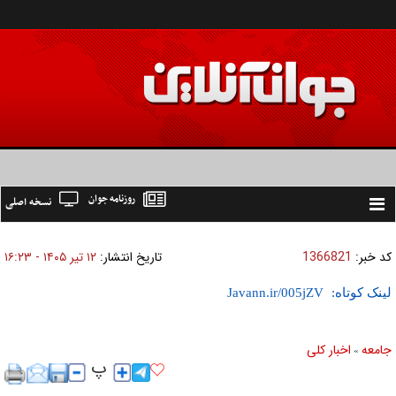
روزنامه جوان
نسخه اصلی
Toggle
navigation
کد خبر:
1366821
تاریخ انتشار:
۱۲ تير ۱۴۰۵ - ۱۶:۲۳
لینک کوتاه:
جامعه
اخبار كلی
»