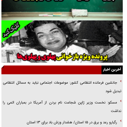
جراحی‌های زیبایی با مدرک فوق‌دیپلم! + گفت‌وگو با متهم
گفت‌وگو با همسر یکی از شهدای جنگ رمضان/ پیکر بی‌سر شهید را از
انگشت‌های پا شناسایی کردیم
نسلی که آنلاین الگو می‌گیرد
گفت‌وگو با آیت‌الله جاودان/ جفای مخالفان مکانت معنوی رهبر شهید را
ارتقا می‌داد
آخرین اخبار
راننده مست به قانون می‌خندد
جانشین فرمانده انتظامی کشور: موضوعات اجتماعی نباید به مسائل انتظامی
همه آقای دوربینی شده‌ایم!
تبدیل شود
قصه ناتمام سرویس مدارس
مسکو: نخست وزیر ژاپن شجاعت نام بردن از آمریکا در بمباران اتمی را
آیا مقاومت فلسطین خلع‌سلاح می‌شود؟
نداشت
رگبارو رعد و برق در ۱۵ استان/ هشدار وزش باد برای ۱۳ استان‌