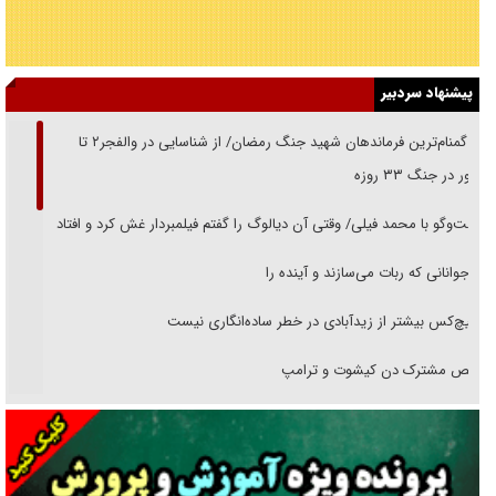
پیشنهاد سردبیر
از گمنام‌ترین فرماندهان شهید جنگ رمضان/ از شناسایی در والفجر۲ تا
حضور در جنگ ۳۳ روزه
گفت‌وگو با محمد فیلی/ وقتی آن دیالوگ را گفتم فیلمبردار غش کرد و افتاد
نوجوانانی که ربات می‌سازند و آینده را
هیچ‌کس بیشتر از زیدآبادی در خطر ساده‌انگاری نیست
رقص مشترک دن کیشوت و ترامپ
دنده دولت به واگذاری مسئله‌دار ایران‌خودرو/ خصوصی‌سازی یا انحصار؟
غریزه‌ی بقا و آقای باقی و رفقا