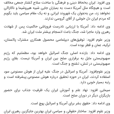
وی افزود: ایران به‌لحاظ دینی و فرهنگی با ساخت سلاح کشتار جمعی مخالف
است و هیچگاه مثل آمریکا دست به بمباران جایی شبیه هیروشیما و ناکازاکی
نخواهد زد، من به‌عنوان یک شهروند ایرانی و نه یک مقام سیاسی باید بگویم
که مردم ایران دل خوشی از آقای گروسی ندارند.
وی ادامه داد: آمریکا با ارزیابی نادرست فروپاشی حاکمیت پس از شهادت
رهبری وارد ماجرا شد، جنگ باعث انسجام بیشتر ملت ایران شد.
وزیر علوم افزود: توفیق‌های دیپلماسی محصول همکاری مشترک پاکستان،
ترکیه، عمان و قطر بوده است.
وی ادامه داد: بازنده اصلی جنگ اسرائیل خواهد بود، مطمئنیم که رژیم
صهیونیستی مایل به برقراری صلح بین ایران و آمریکا نیست. بقای رژیم
صهیونیستی در تنش، تشنج و جنگ است.
وزیر علوم‌افزود: آمریکا و اسرائیل در جنگ علیه ایران از هوش مصنوعی سوء
استفاده کردند، ایران در حوزه تحقیق درباره هوش مصنوعی پیشرفته است و
رتبه بسیار خوبی دارد.
سیمایی افزود: نهاد علم و آموزش ایران یک ظرفیت جذاب برای حضور
بازیگران دیگر در دوران صلح است.
وی ادامه داد: حقوق بشر برای آمریکا و اسرائیل پوچ است.
وزیر علوم افزود: ساختار حقوقی و سیاسی ایران بهترین جایگزین رهبری ایران