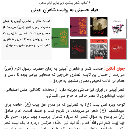
۹ کتاب شعر پیشنهادی برای ایام محرم
قیام حسینی به روایت شاعران آیینی
قدمت شعر و شاعران آیینی به زمان
حضرت رسول اکرم (ص) می‌رسد از
حسان بن ثابت انصاری خزرجی که
صحابی پیامبر بوده تا دعبل و همام بن
غالب تحیمی بصری مشهور به فرزدق.
جوان آنلاین:
قدمت شعر و شاعران آیینی به زمان حضرت رسول اکرم (ص)
می‌رسد از حسان بن ثابت انصاری خزرجی که صحابی پیامبر بوده تا دعبل و
همام بن غالب تحیمی بصری مشهور به فرزدق.
شعر آیینی در ایران نیز قدمتی دیرینه دارد؛ از محتشم کاشانی، مقبل اصفهانی،
ادیب نیشابوری تا عصر حاضر ما حاج علی انسانی.
توجه ویژه اهل بیت (ع) به شعرایی که در مدح اهل بیت (ع)، خاصه برای
سیدالشهدا (ع) شعر می‌سرودند، در تاریخ ثبت و ضبط است. امام صادق
(ع) در پاسخ به سؤال کسی که درباره شاعران پرسیده بود، فرمود: «مَن قالَ
فِینا بَیتَ شِعرٍ بَنَى اللّه ُ تعالى لَهُ بَیتا فی الجَنَّةِ» هرکس درباره ما یک بیت شعر
بگوید، خداوند متعال در بهشت یک خانه برایش بسازد. به مناسبت