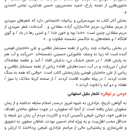
مثنوی‌هایی از نجمه زارع، حمید محسن‌پور، حسن هدایتی، عباس احمدی
و...
بخش آخر کتاب به سپیدسرایی و رباعیات اختصاص دارد که شعر‌های سپیدی
از مریم سقلانی، مریم خاک‌بازان، آزاده سقلانی و... آمده‌اند؛ شعر سپیدی از
مریم سقلانی چنین است: «خدا بود و خون خدا / و اسبی رها در باد / و گوی
قتلگاه / و شعله‌های به خاکستر نشسته شقاوت و...»
در بخش رباعیات، چند رباعی از نغمه مستشار نظامی و علی حاجتیان فومنی
آمده است که زیبا به وصف عاشورایی حسینی نشسته‌اند: «می‌آمد و آب هم
به پایش افتاد / در حنجر خشک نی، ندایش افتاد / آمد و علقمه عطشناک
لبش / می‌رفت و در آب، دست‌هایش افتاد» رباعی از نغمه مستشار نظامی و
رباعی از علی حاجتیان فومنی پایان‌بخش کتاب است: «وقتی که همه به سنگ
عادت کردند / در پیله عافیت اقامت کردند / از صحنه کربلا ملائک با سوز /
هفتاد و دو آیه را تلاوت کردند.»
«وحی بر توفان»
اشعار مقبل اصفهانی
به گواهی تاریخ، عزاداری به شیوه امروز درصدر اسلام سابقه نداشته و از زمان
صفویان بنیان یافته است. از آنجا که صفویان، در جهت محقق ساختن اهداف
مذهبی خود، دولتی شیعی تأسیس کرده و اکثریت مردم آن زمان نیز شیعه یا
حداقل محب اهل‌بیت و به ویژه امام حسین بودند، شاهان صفوی به تشویق
و علنی‌سازی و پشتیبانی مالی از مراسم عزاداری شیعی پرداختند تا ارزش و