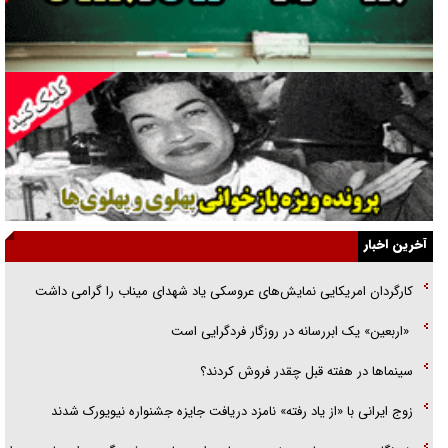
نسلی که آنلاین الگو می‌گیرد
گفت‌وگو با آیت‌الله جاودان/ جفای مخالفان مکانت معنوی رهبر شهید را
ارتقا می‌داد
راننده مست به قانون می‌خندد
همه آقای دوربینی شده‌ایم!
قصه ناتمام سرویس مدارس
آخرین اخبار
آیا مقاومت فلسطین خلع‌سلاح می‌شود؟
کارگردان امریکایی نمایش‌های عروسکی یاد شهدای میناب را گرامی داشت
الگوی وحدت‌آفرین در ادراک سیاست خارجی
«اربعین» یک ابررسانه در روزگار فردگرایی است
گفتگوی دکتر اخوان مدیرمسئول روزنامه جوان با برنامه تلویزیونی «نبرد
سینما‌ها در هفته قبل چقدر فروش کردند؟
هرمز»
زوج ایرانی با «از یاد رفته» نامزد دریافت جایزه جشنواره نیویورک شدند