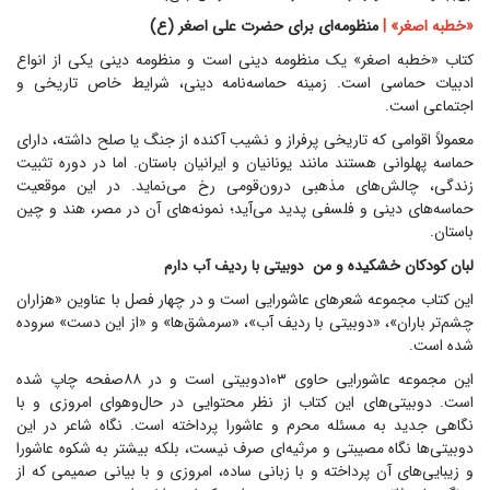
«خطبه اصغر» |
منظومه‌ای برای حضرت علی اصغر (ع)
کتاب «خطبه اصغر» یک منظومه دینی است و منظومه دینی یکی از انواع
ادبیات حماسی است. زمینه حماسه‌نامه دینی، شرایط خاص تاریخی و
اجتماعی است.
معمولاً اقوامی که تاریخی پرفراز و نشیب آکنده از جنگ یا صلح داشته، دارای
حماسه پهلوانی هستند مانند یونانیان و ایرانیان باستان. اما در دوره تثبیت
زندگی، چالش‌های مذهبی درون‌قومی رخ می‌نماید. در این موقعیت
حماسه‌های دینی و فلسفی پدید می‌آید؛ نمونه‌های آن در مصر، هند و چین
باستان.
لبان کودکان خشکیده و من
دوبیتی با ردیف آب دارم
این کتاب مجموعه شعر‌های عاشورایی است و در چهار فصل با عناوین «هزاران
چشم‌تر باران»، «دوبیتی با ردیف آب»، «سرمشق‌ها» و «از این دست» سروده
شده است.
این مجموعه عاشورایی حاوی ۱۰۳دوبیتی است و در ۸۸صفحه چاپ شده
است. دوبیتی‌های این کتاب از نظر محتوایی در حال‌و‌هوای امروزی و با
نگاهی جدید به مسئله محرم و عاشورا پرداخته است. نگاه شاعر در این
دوبیتی‌ها نگاه مصیبتی و مرثیه‌ای صرف نیست، بلکه بیشتر به شکوه عاشورا
و زیبایی‌های آن پرداخته و با زبانی ساده، امروزی و با بیانی صمیمی که از