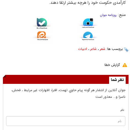
کارآمدی حکومت خود را هرچه بیشتر ارتقا دهند.
منبع:
روزنامه جوان
برچسب ها:
شعر
،
شاعر
،
ادبیات
گزارش خطا
نظر شما
جوان آنلاين از انتشار هر گونه پيام حاوي تهمت، افترا، اظهارات غير مرتبط ، فحش،
ناسزا و... معذور است
نام