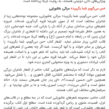
ویژگی‌های ذاتی دوبیتی هستند، به روایت کربلا پرداخته است.
«من می‌گویم شما بگریید»
مراثی عاشورایی
کتاب «من می‌گویم، شما بگریید» مراثی عاشورایی، مجموعه نوحه‌هایی زیبا از
شاعران مختلف است که از سوی علیرضا قزوه گردآوری شده‌اند. امروزه
شعر‌های برخی مداحان بیش از آنکه دل را بارانی کند، جنبه خودنمایی دارد.
به همین خاطر علیرضا قزوه تصمیم بر این داشته تا اشعاری از شاعران بزرگ
ایران زمین که در رابطه با امام حسین (ع) و واقعه کربلا سروده شده‌اند را در
قالب کتابی پربار منتشر نماید. اشعار کتاب «من می‌گویم، شما بگریید» را
می‌توان بر منابر خواند و با آنها گریست. شما اگر چه بعضی از شعر‌های این
کتاب را به کرات شنیده‌اید، اما باید بدانید که شعر خوب و با اصالت همیشه
تازگی خود را حفظ می‌کند. علیرضا قزوه سعی بر این دارد تا در اشعار این
کتاب ایرادات دستوری و به ویژه محتوایی کمتری دیده شود.
لازم به ذکر است که مرثیه‌های عاشورایی کتاب حاضر از اشعار شاعران بزرگی
همچون مولانا گرفته تا محتشم کاشانی، اقبال لاهوری و... را شامل می‌شود.
همچنین «این حسین کیست؟»، «ای پدر جان همرهان بستند بار»، «ناله
عشق است و آتش می‌زند»، «زینب اسیری رفت و ما بر جای بودیم» و... از
سرفصل‌های مختلف این کتاب هستند.
کتاب حاضر، مجموعه شعر‌های عاشورایی است که در سه مطلع و در قالب‌های
غزل، قصیده، مثنوی و رباعی گردآورده شده است. مطلع اول کتاب برگزیده
شعر‌های عاشورایی است که با شعر بلند علی معلم «تاوان این خون تا قیامت