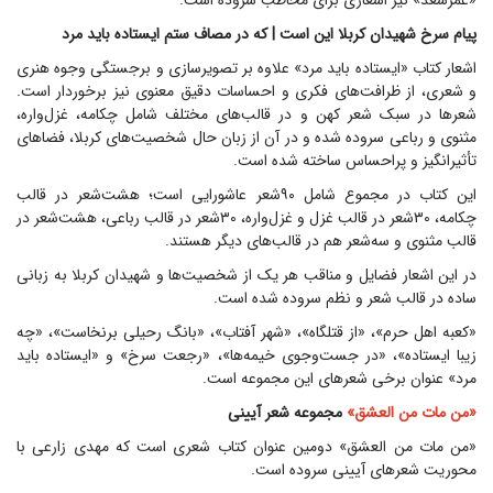
«عمرسعد» نیز اشعاری برای مخاطب سروده است.
پیام سرخ شهیدان کربلا این است |
که در مصاف ستم ایستاده باید مرد
اشعار کتاب «ایستاده باید مرد» علاوه بر تصویرسازی و برجستگی وجوه هنری
و شعری، از ظرافت‌های فکری و احساسات دقیق معنوی نیز برخوردار است.
شعر‌ها در سبک شعر کهن و در قالب‌های مختلف شامل چکامه، غزل‌واره،
مثنوی و رباعی سروده شده و در آن از زبان حال شخصیت‌های کربلا، فضا‌های
تأثیرانگیز و پراحساس ساخته شده است.
این کتاب در مجموع شامل ۹۰شعر عاشورایی است؛ هشت‌شعر در قالب
چکامه، ۳۰شعر در قالب غزل و غزل‌واره، ۳۰شعر در قالب رباعی، هشت‌شعر در
قالب مثنوی و سه‌شعر هم در قالب‌های دیگر هستند.
در این اشعار فضایل و مناقب هر یک از شخصیت‌ها و شهیدان کربلا به زبانی
ساده در قالب شعر و نظم سروده شده است.
«کعبه اهل حرم»، «از قتلگاه»، «شهر آفتاب»، «بانگ رحیلی برنخاست»، «چه
زیبا ایستاده»، «در جست‌وجوی خیمه‌ها»، «رجعت سرخ» و «ایستاده باید
مرد» عنوان برخی شعر‌های این مجموعه است.
«من مات من العشق»
مجموعه شعر آیینی
«من مات من العشق» دومین عنوان کتاب شعری است که مهدی زارعی با
محوریت شعر‌های آیینی سروده است.