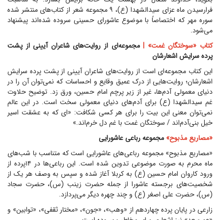
فرارسیدن ماه عزای سیدالشهدا (ع)، ۹ مجموعه شعر از کتاب‌های منتشر شده
سوره مهر که اختصاصاً با موضوع عاشورای حسینی سروده شده‌اند پیشنهاد
می‌شود.
کتاب «سوختگان غمت» |
مجموعه‌ای از روایت‌های شاعران آیینی از پشت
پرده سرایش اشعارشان
این کتاب مجموعه‌ای است از روایت‌های شاعران آیینی از پشت پرده سرایش
اشعارشان؛ روایت‌هایی از درک عمیق وقایع و احساسات که نمی‌توان آن را در
دنیای معمولی آدم‌ها، غیر از زیر پرچم امام حسین، ورق زد. توضیح حلاوت
غم سیدالشهدا (ع) برای آدم‌های دنیای معمولی سخت است. در این عالم
نمی‌توان معنی این بیت را برای هر کسی شکافت: «ای که به عشقت اسیر
خیل بنی‌آدم‌اند / سوختگان غمت با غم دل خرم‌اند.»
«مصاریع مذبوح»
مجموعه رباعی عاشورایی
«مصاریع مذبوح» مجموعه رباعی‌های عاشورایی است که متناسب با شب‌های
ماه محرم به صورت موضوعی تدوین شده است. این رباعی‌ها در ۱۴پرده از
ورود کاروان امام حسین (ع) به کربلا آغاز شده و سپس به وصف هر یک از
شخصیت‌های برجسته عاشورا از جمله حضرت زینب (س)، حضرت سجاد
(س)، حضرت علی اصغر (ع) و چند چهره دیگر می‌پردازد.
زارعی در پایان پرده چهاردهم از «وهب»، «جون»، «مختار ثقفی»، «توابین» و