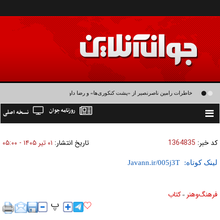
خاطرات رامین ناصرنصیر از «پشت‌ کنکوری‌ها» و رضا داوودنژاد: رضا کودک درون فعالی
روزنامه جوان
نسخه اصلی
داشت و خیلی راحت به شوق می‌آمد
Toggle
navigation
کد خبر:
1364835
تاریخ انتشار:
۰۱ تير ۱۴۰۵ - ۰۵:۰۰
لینک کوتاه:
فرهنگ‌و‌هنر
کتاب
»