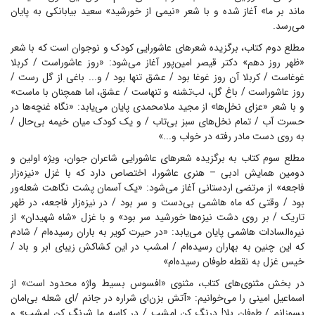
ماند بر ما» آغاز شده و با شعر «نیمی از خورشید» سعید بیابانکی به پایان
می‌رسد.
مطلع دوم کتاب، برگزیده شعر‌های عاشورایی کودک و نوجوان است که با شعر
«ظهر روز دهم» دکتر قیصر امین‌پور آغاز می‌شود: «روز عاشوراست / کربلا
غوغاست / کربلا آن روز غوغا بود / عشق تنها بود / و... باغی از گل رست /
روز عاشوراست / باغ گل، لب‌تشنه و تنهاست / عشق، اما همچنان با ماست»
و با شعر «عزای نخل‌ها» از مجید ملامحمدی پایان می‌یابد: «نگاه غنچه‌ها در
حسرت آب / تمام نخل‌های سبز بی‌تاب / و یک کودک میان خیمه بی‌حال /
به روی دست مادر رفته در خواب و...»
مطلع سوم کتاب به برگزیده شعر‌های عاشورایی شاعران جوان، ویژه اولین و
دومین همایش ادبی – هنری عاشورا، اختصاص دارد که با غزل «نیزه‌زار
فاجعه» از مرتضی اردستانی آغاز می‌شود: «یک آسمان پشت نگاهت شعله‌ور
بود / وقتی که ماه هاشمی بی‌دست و سر بود / در نیزه‌زار فاجعه، در ظهر
تاریک / بر روی دشت نیزه‌ها خورشید سر بود» و با غزل «شاه شهیدان» از
نیره‌السادات هاشمی پایان می‌یابد: «در حیرت کویر به باران رسیده‌ام / شادم
که این چنین به بهاران رسیده‌ام / امشب در این کشاکش زیبای ابر و باد /
خیس غزل به نقطه طوفان رسیده‌ام»
در بخش مثنوی‌های کتاب، مثنوی «افسوس بسیط واژه محدود است» از
اسماعیل امینی را می‌خوانیم: «آتش بزن‌ای شراره در جانم /‌ای شعله بی‌امان
بسوزانم / طوفان بلا! درنگ کن امشب / در کاسه ما شرنگ کن امشب» و