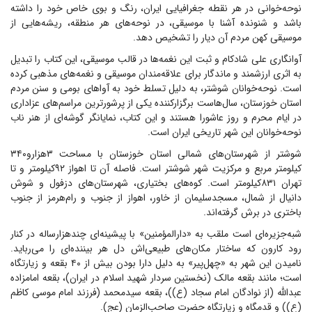
نوحه‌خوانی در هر نقطه جغرافیایی ایران، رنگ و بوی خاص خود را داشته
باشد و شنونده آشنا با موسیقی، در نوحه‌های هر منطقه، ریشه‌هایی از
موسیقی کهن مردم آن دیار را تشخیص دهد.
آوانگاری علی شادکام و ثبت این نغمه‌ها در قالب موسیقی، این کتاب را تبدیل
به اثری ارزشمند و ماندگار برای علاقه‌مندان موسیقی و نغمه‌های مذهبی کرده
است. نوحه‌خوانان شوشتر، به دلیل تسلط خود به آوا‌های بومی و سنن مردم
استان خوزستان، سال‌هاست برگزارکننده یکی از پرشورترین مراسم‌های عزاداری
در ایام محرم و روز عاشورا هستند و این کتاب، نمایانگر گوشه‌ای از هنر ناب
نوحه‌خوانان این شهر تاریخی ایران است.
شوشتر از شهرستان‌های شمالی استان خوزستان با مساحت ۳هزارو۳۴۰
کیلومتر مربع و مرکزیت شهر شوشتر است. فاصله آن تا اهواز ۹۲کیلومتر و تا
تهران ۸۳۱کیلومتر است. کوه‌های بختیاری، شهرستان‌های دزفول و شوش
دانیال از شمال، مسجدسلیمان از خاور، اهواز از جنوب و رام‌هرمز از جنوب
باختری در برش گرفته‌اند.
شبه‌جزیره‌ای است ملقب به «دارالمؤمنین» با پیشینه‌ای چندهزارساله در کنار
رود کارون که ساختار مکان‌های طبیعی‌اش دل هر بیننده‌ای را می‌رباید.
نامیدن این شهر به «چهل‌پیر» به دلیل دارا بودن بیش از ۴۰ بقعه و زیارتگاه
است؛ مانند بقعه مالک (نخستین سردار شهید اسلام در ایران)، بقعه امامزاده
عبدالله (از نوادگان امام سجاد (ع))، بقعه سیدمحمد (فرزند امام موسی کاظم
(ع)) و قدمگاه و زیارتگاه حضرت صاحب‌الزمان (عج).