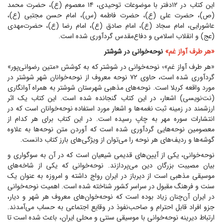
این کتاب در ۱۲دفتر با موضوعات توحیدی، ۱۴ معصوم (ع)، حضرت محمد
(ص)، حضرت علی (ع)، حضرت فاطمه (س)، امام حسن مجتبی (ع)،
عاشورایی، امام سجاد (ع)، امام صادق (ع)، امام رضا (ع)، حضرت‌مهدی
(عج) و انقلاب اسلامی و دفاع‌مقدس گردآوری شده است.
«هر طرف آواز غم»
نوحه‌خوانی در شوشتر
«هر طرف آواز غم»؛ نوحه‌خوانی در شوشتر که به کوشش «متین رضوانی‌پور»
گردآوری شده است، حاوی ۷۲ نوحه معروف از نوحه‌خوانان شهر شوشتر در
مورد واقعه کربلا است. نوحه‌های مذهبی شهرستان شوشتر به همراه آوانگاری
(نت‌نویسی) اشعار، در این کتاب گنجانده شده است. این کتاب یک اثر
ارزشمند در زمینه ثبت نغمه‌ها و اشعار مورد استفاده نوحه‌خوانان است که در
انتشارات سوره مهر به چاپ رسیده است. در این کتاب برای هر کدام از
معصومین نوحه‌هایی گردآوری شده است که آوردن متن نوحه‌ها به علاوه
گوشه‌ها و ردیف‌های هر نوحه را می‌توان از ویژگی‌های بارز کتاب دانست.
نوحه‌خوانی، یکی از آیین‌های قدیمی شیعیان است که در آن به سوگواری و
بیان مصیبت بزرگان دین می‌پردازند. نوحه‌خوانی که یکی از شاخه‌های
موسیقی مذهبی است از دیرباز در ایران رواج داشته و امروزه به عنوان یک
سنت و فرهنگ مقبول در سراسر کشور شناخته شده است. اهمیت نوحه‌خوانی
در ایران آن‌چنان زیاد بوده است که نوحه‌خوان‌های معروف هر شهر و دیار،
جزو افراد قابل احترام و صاحب‌نفوذ در وقایع اجتماعی به حساب می‌آمدند.
ارتباط دیرینه نوحه‌خوانی با موسیقی سنتی و محلی ایران، باعث شده است تا