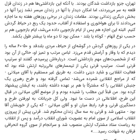
تهران، جزو بازداشت شدگان بودند. با آنکه این بازداشتی‌ها هم در زندان قزل
قلعه به سر می‌بردند، اما امکان دیدار با آنها در زندان میسر نشد زیرا آنها در
بخش دیگری زندانی بودند. مقامات زندان در برخی روز‌های هفته به ما اجازه
می‌دادند تا برای هواخوری و استفاده از آفتاب، حدود یک ربع در حیاط گردش
کنیم. البته این اجازه هم پس از ایام بازجویی داده می‌شد، ایام بازجویی هم بر
حسب نوع اتهام - کوتاه یا بلند - ممکن بود تا دو ماه یا بیشتر طول بکشد.
در یکی از روز‌های گردش در گوشه‌ای از حیاط، مردی بلندقد و ۵۰-۶۰ ساله را
دیدم که با وقار و آرامش قدم می‌زد. لباس مرتب و تمیز او، حاکی از آن بود
که از شخصیت‌های مهم بازداشتی است. درباره‌اش پرسیدم، گفتند او سرتیپ
قرنی است. سرتیپ قرنی یکی از تیمسار‌های عالی‌رتبه ارتش شاه بود که
فعالیت انقلابی و شاید دینی داشت. به طریق غیر مستقیم با آقای میلانی -
که از مراجع انقلابی شمرده می‌شد- تماس گرفته بود و طرح رهبری یک
جنبش انقلابی را که مشترکاً با هم بر عهده داشته باشند، به ایشان پیشنهاد
کرده بود. من قبلاً این مطلب را شنیده بودم و از موضع آقای میلانی در قبال
این طرح، اطلاعاتی در دست ما نبود. ولی کل جریانات به لورفتن طرح و
دستگیری قرنی و فرد رابط میان او و آقای میلانی - که یکی از خویشان آقا
بود - منتهی شد و قرنی به سه سال زندان محکوم شد. قرنی پیش از پیروزی
انقلاب اسلامی از سوی امام به عضویت شورای انقلاب درآمد و پس از انقلاب
به ریاست ستاد مشترک ارتش منصوب شد و سرانجام از سوی گروه انحرافی
فرقان به شهادت رسید....»