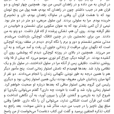
در کرمان به من داده و در زاهدان انیس من بود. همچنین چهار تومان و دو
قران هم در جیب داشتم. چون در زاهدان که بودم، همه پول من پنج تومان
بود که با هشت قران آن وقتی در ساواک زاهدان بودم، نان و تخم‌مرغ
خریده بودم. مرا به سلولی بردند. این سلول مربعی، دو متر در دو متر بود.
نیمی از آن کمی بلندتر بود که به عنوان سکویی برای نشستن و خوابیدن در
نظر گرفته بودند. روی آن هم، تشکی پرشده از کاه قرار داشت. دو پتو به من
دادند. من برای نخستین بار، در چنین اتاقک کوچکی بازداشت می‌شدم.
مدتی متحیر نشستم و دور و برم را نگاه کردم. دیدم در سقف روزنه کوچکی
است که نگهبان برای مراقبت از زندانی جلوی آن رفت و آمد می‌کند و به آن
سر می‌زند. همچنین در بالای در روزنه کوچکی دیدم که پوششی روی آن
کشیده بودند. در گوشه دیگر، چراغ کم نوری سوسو می‌زد که بیش از ۱۵ وات
روشنی نداشت. دقایقی پس از آنکه مرا در سلول انداختند، در سلول باز و یک
نظامی وارد شد. بعد‌ها فهمیدم که نامش استوار زمانی است. پنج مأمور دیگر
هم با همین درجه به طور نوبتی نگهبانی زندان را انجام می‌دادند. دو نفر از
آنها میان زندانیان خیلی معروف بودند؛ یکی همین استوار زمانی بود و دیگری
رئیس این گروه، یعنی استوار ساقی که بعد‌ها درباره او صحبت خواهم کرد.
استوار زمانی وارد شد و گفت با خودت چه داری؟ گفتم می‌توانی بگردی! او
شروع کرد به بازرسی و گشتن. قرآن را بیرون آورد، به آن نگاهی انداخت و
گفت این قرآن است اشکالی ندارد، می‌توانی آن را نگه داری. ظاهراً وقتی
مبلغ پول ناچیز را در جیب من دید، متأثر شد و دلش سوخت. بعد راجع به
کتاب تذکره المتقین پرسید و گفت این کتاب دعاست؟ می‌خواست از من پاسخ