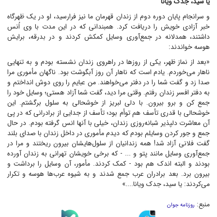
یا سید، جدک ویانا
و سرانجام پایان دوره دوم از زندان قهرمان ما نیز فرارسید، او در یک ظهرگاه
خبر آزادی خویش را دریافت کرد. همبندانی که در این مدت با وی اُنس
داشتند، همدلانه در جمع‌آوری وسایل کمکش کردند و در بدرقه، برایش
هوسه خواندند:
«بعد از نماز ظهر، یکی از روز‌ها در راهروی زندان نشسته بودم و به تنهایی
ناهار می‌خوردم. یادم است که ناهار آن روز آبگوشت بود. ناگهان مأموری مرا
صدا زد و گفت شما را در دفتر می‌خواهند. من عبایم را روی دوش انداختم و
به دفتر افسر زندان رفتم. وقتی مرا دید، گفت شما آزاد هستی؛ وسایل خود را
جمع کن و برو بیرون. با دلی لبریز از خوشحالی به سلول برگشتم. این
خوشحالی با قدری تأسف هم توأم بود؛ تأسف از جدایی از برادرانی که در پی
آن معاشرت دلپذیر شبانه‌روزی زندان، خیلی با آنها انس گرفته بودم. در حال
جمع و جور کردن وسایلم بودم که دیدم مأموری در داخل زندان با صدای بلند
گفت فلانی آزاد شد! همه زندانیان از سلول‌هایشان بیرون ریختند و مرا در
جمع‌آوری وسایل مانند پتو و ... - که برخی خویشان تهرانی به زندان آورده
بودند و البته اندک هم بود - کمک کردند. مأمور، آن وسایل را برداشت و
بیرون برد. بعد برادران عرب جمع شدند و به شیوه عرب‌ها هوسه و تکرار
می‌کردند: یا سید، جدک ویانا....»
منبع:
روزنامه جوان