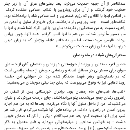
عبدالناصر از آن جبهه حمایت می‌کرد، بعد بعثی‌های عراق آن را زیر چتر
حمایت خود گرفتند و از آن برای رویارویی با انقلاب اسلامی استفاده کردند.
در افتادن اینها با انقلابی که رژیم ضدعربی و ضداسلامی شاه را برانداخته بود،
شگفت‌آور است... چند روز پس از بازداشتم، برای خروج از سلول و آمدن در
راهرو، نسبت به من سختگیری نکردند؛ بنابراین با این افراد آشنا شدم و آنها با
من بسیار مأنوس شدند، من هم با آنها انس گرفتم. همه آنها، چون ایرانی
بودند، فارسی می‌دانستند، اما من به خاطر علاقه ویژه‌ای که به زبان عربی
دارم، با آنها به این زبان صحبت می‌کردم....»
سخنرانی‌های شبانه در ماه رمضان
حضور اعراب متدین و روزه دار خوزستانی در زندان و تقاضای آنان از خامنه‌ای
جوان برای سخنرانی در محافل شبانه و رمضانی خویش از جمله وقایعی است
که در یادمان‌های رهبر شهید ماندگار شده بود. در حواشی این جلسه
رویداد‌هایی نیز به وقوع می‌پیوست که بدان جذابیتی دوچندان می‌بخشید:
«شب‌ها، شب‌های ماه رمضان بود. برادران خوزستانی پس از افطار، در
راهروی زندان جمع می‌شدند، پتو می‌انداختند، چای درست می‌کردند و قلیان
می‌کشیدند. من از داخل سلول آنها را نگاه می‌کردم. بعد‌ها که به من هم اجازه
بیرون آمدن در راهرو را دادند، در برنامه‌های آنها شرکت می‌کردم. قرار شد هر
شب برای آنها صحبت کنم؛ بعد هم سیدکاظم - یکی از آنان که صدای خوبی
داشت - به خواندن مداحی و مرثیه‌خوانی بپردازد و طبق معمول به ذکر
مصیبت امام‌حسین (ع) برسد. صحبت‌های من به صورت غیر صریح، متضمن