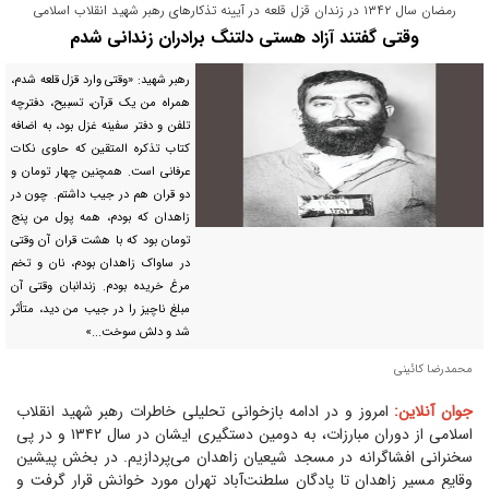
رمضان سال ۱۳۴۲ در زندان قزل قلعه در آیینه تذکار‌های رهبر شهید انقلاب اسلامی
وقتی گفتند آزاد هستی دلتنگ برادران زندانی شدم
رهبر شهید: «وقتی وارد قزل قلعه شدم،
همراه من یک قرآن، تسبیح، دفترچه
تلفن و دفتر سفینه غزل بود، به اضافه
کتاب تذکره المتقین که حاوی نکات
عرفانی است. همچنین چهار تومان و
دو قران هم در جیب داشتم. چون در
زاهدان که بودم، همه پول من پنج
تومان بود که با هشت قران آن وقتی
در ساواک زاهدان بودم، نان و تخم
مرغ خریده بودم. زندانبان وقتی آن
مبلغ ناچیز را در جیب من دید، متأثر
شد و دلش سوخت...»
محمدرضا کائینی
جوان آنلاین:
امروز و در ادامه بازخوانی تحلیلی خاطرات رهبر شهید انقلاب
اسلامی از دوران مبارزات، به دومین دستگیری ایشان در سال ۱۳۴۲ و در پی
سخنرانی افشاگرانه در مسجد شیعیان زاهدان می‌پردازیم. در بخش پیشین
وقایع مسیر زاهدان تا پادگان سلطنت‌آباد تهران مورد خوانش قرار گرفت و