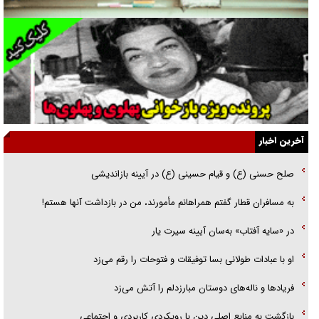
فوتبال و آن «بالا»!
راهبرد غافلگیری با نسل جدید پهپاد‌ها
جنجال پزشکان تقلبی در صنعت زیبایی
یهودی‌ها در ادبیات داستانی اروپا؛ از شکسپیر تا دیکنز
گفت‌وگو با خواهر یکی از شهدای جنگ رمضان/ خواهرم فرمانده جهادی و
آخرین اخبار
اهل خدمت بی‌منت بود
صلح حسنی (ع) و قیام حسینی (ع) در آیینه بازاندیشی
جزئیات شکنجه‌هایم فراتر از آن است که در بیان بگنجد!
به مسافران قطار گفتم همراهانم مأمورند، من در بازداشت آنها هستم!
گزارش «جوان» از قوانین سخت‌گیرانه ۶ قاره در برابر یورش به پاسگاه‌های
در «سایه آفتاب» به‌سان آیینه سیرت یار
پلیس
او با عبادات طولانی بسا توفیقات و فتوحات را رقم می‌زد
فریاد‌ها و ناله‌های دوستان مبارزدلم را آتش می‌زد
بازگشت به منابع اصلی دین با رویکردی کاربردی و اجتماعی