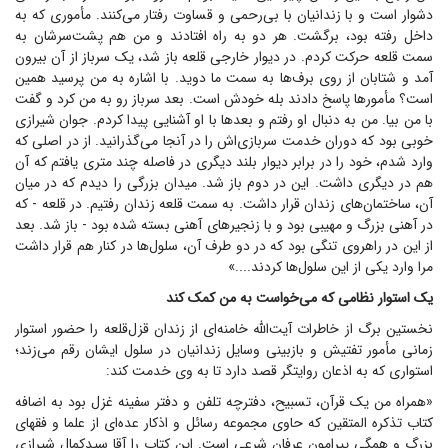
دشوار است و با زندانیان با بی‌رحمی و قساوت رفتار می‌کنند. مأموری که به
داخل رفته بود، برگشت. هر دو به راه افتادند و من هم پشت‌سرشان به
سمت قلعه حرکت کردم. در دیوار خارجی قلعه باز شد، یک سرباز از آن بیرون
آمد و شتابان از روی برف‌ها به سمت ما دوید. با اشاره به من پرسید همین
است؟ مأمور‌ها پاسخ دادند بله خودش است. بعد سرباز رو به من کرد و گفت
با من بیا. من به دنبال او رفتم و بعد‌ها با او آشنایی پیدا کردم. جوان شیرازی
خوبی بود که دوران خدمت سربازی‌اش را در آنجا می‌گذرانید. از در اصلی که
وارد شدم، خود را در برابر دیوار بلند دیگری در فاصله چند متری یافتم که آن
هم در دیگری داشت. این در دوم باز شد. میدان بزرگی را دیدم که در میان
آن، ساختمان‌های زندان قرار داشت. به سمت قلعه زندان رفتیم. در قلعه - که
در آهنی بزرگ و مهیبی بود و با زنجیر‌های آهنی بسته شده بود - باز شد. بعد
از این در راهروی تنگی بود که در دو طرف آن، سلول‌ها در کنار هم قرار داشت
مرا وارد یکی از این سلول‌ها کردند....»
یک استوار نظامی که می‌خواست به من کمک کند
نخستین برگ از خاطرات آیت‌الله خامنه‌ای از زندان قزل‌قلعه را حضور استوار
زمانی مأمور تفتیش و بازبینی وسایل زندانیان در سلول ایشان رقم می‌زند؛
استواری که به اذعان روایتگر قصد دارد تا به وی خدمت کند:
«همراه من یک قرآن، تسبیح، دفترچه تلفن و دفتر سفینه غزل بود به اضافه
کتاب تذکره المتقین که حاوی مجموعه رسائل و اذکار عده‌ای از علما و فقهای
بزرگ و همگی پیرامون عرفان شرعی است. این کتاب را آقا سیدکمال شیرازی