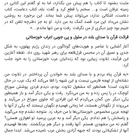
مثبت بشنود تا کتاب را هم پیش من بگذارد، اما به او گفتم این کتابی در
زمینه عرفان است و... سخنم را قطع کرد و گفت بله، کتاب دعاست، کتاب
دعاست، اشکالی ندارد، می‌تواند پیش شما بماند. این برخورد به روشنی
نشان می‌داد این مرد قصد کمک به من دارد. او به جز دفترچه تلفن که در
جیبم بود چیز دیگری از من نگرفت. رفت و من تنها ماندم....»
قرائت قرآن با صدای بلند در سلول و پی جویی اعراب خوزستانی
آغاز آشنایی با عناصر و هویت‌های گوناگون در زندان رژیم پهلوی، به شکل
جدی و عمیق آن در محبس قزل‌قلعه برای رهبر شهید روی داد. نقطه آغازین
این فرآیند، تلاوت زیبایی بود که زندانیان عرب خوزستانی را به خود جلب
کرد:
«به قرآن پناه بردم و با صدای بلند به خواندن آن پرداختم. در تلاوت من
نشانه‌ای از لهجه فارسی نیست و این شبهه را القا می‌کند که یک عرب در حال
تلاوت است! همانطور که مشغول تلاوت بودم، دیدم فردی پوشش سوراخ
کوچک در را پس زده و به من می‌نگرد. رفت و یکی دیگر آمد و باز همینطور
یکی دیگر. من گمان می‌کردم که این افرادی که جلوی سوراخ در می‌آیند و
می‌روند از نگهبانان هستند، اما زمانی فهمیدم نگهبان نیستند که یکی از آنها با
لهجه عربی مخصوص خوزستانی‌ها با من حرف زد. متوجه نشدم چه می‌گوید
و پاسخش را هم ندادم. یکی دیگر آمد و به عربی پرسید تو اهوازی هستی؟
گفتم نه من مشهدی هستم. آنها رفتند و دیگر هم برنگشتند. بعد‌ها فهمیدم
آنها از تشکیلاتی بودند که جبهه آزادی بخش عرب نامیده می‌شد. ابتدا جمال