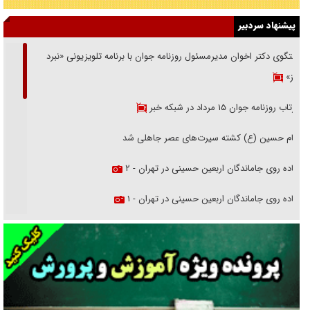
پیشنهاد سردبیر
گفتگوی دکتر اخوان مدیرمسئول روزنامه جوان با برنامه تلویزیونی «نبرد
هرمز»
بازتاب روزنامه جوان ۱۵ مرداد در شبکه خبر
امام حسین (ع) کشته سیرت‌های عصر جاهلی شد
پیاده روی جاماندگان اربعین حسینی در تهران - ۲
پیاده روی جاماندگان اربعین حسینی در تهران - ۱
فریاد‌ها و ناله‌های دوستان مبارزدلم را آتش می‌زد
تغییر رویه دشمن در ترور از شیخ فضل‌الله تا مصباح یزدی
خرید قسطی اولش خنده و آخرش گریه است!