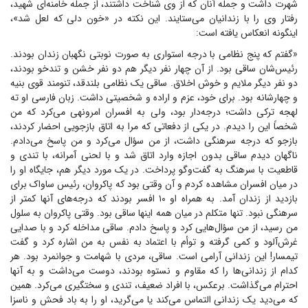
شهرت داشت و جمله آنان که از وی شناخت داشتند، از جمله خامنه‌ای شهید،
رفتار وی را با زندانیان می‌ستایند. این نکته در «خون دلی که لعل شد»،
اینگونه انعکاس یافته است:
«گفتم که پنج نظامی با درجه استواری به صورت نوبتی نگهبان زندان بودند.
رئیس‌شان ساقی بود. از آن چهار نفر دیگر هم دو نفر خشن و تندخو بودند،
دو نفر دیگر ملایم و خوش اخلاق. ساقی یک نظامی بلندقد، تنومند قوی بنیه
و چهارشانه بود. برای خود، عزم و اراده و شخصیتی داشت. زبان فارسی او ته
لهجه ترکی داشت؛ درجه‌دار بود، ولی به افسران امرونهی می‌کرد که من
شخصاً این را دیدم. در یکی از دفعاتی که مرا به اتاق بازجویی احضار کردند،
بازجو که درجه سرهنگی داشت، از من سؤال می‌کرد و من پاسخ می‌دادم.
ناگهان دیدم ساقی بدون اجازه وارد اتاق شد و با لحنی آمرانه، با تندی و
قاطعیت با سرهنگ به گفت‌و‌گو پرداخت. در یک مورد دیگر هم، جایگاه او را
در میان افسران مشاهده کردم و آن وقتی بود که پاکروان، رئیس ساواک برای
بازدید از زندان آمد. به همراه او ۱۰ افسر بودند که درجه‌های آنها کمتر از
سرهنگی نبود. تنها متکلم در میان همه اینها ساقی بود. وقتی پاکروان به سلول
من رسید، از من سؤال‌هایی کرد و پاسخ دادم. ساقی مداخله کرد و با صدایی
غرش‌آلود و کمی گرفته و توأم با اعتماد به نفس به من اشاره کرد و گفت
تیمسار! این زندانی آرامی است. ساقی، مردی با شهامت و جوانمرد بود. هر
کدام از زندانی‌ها را که مقاوم و نستوه بودند، دوست می‌داشت و به آنها
احترام می‌گذاشت. برعکس، با افراد ضعیف، تندی و سختگیری می‌کرد. همین
که می‌دید یک زندانی التماس می‌کند یا می‌گرید، او را به باد فحش و ناسزا