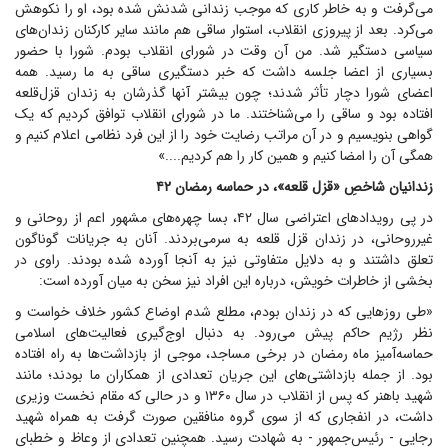
می‌گرفت و به خاطر کاری که موجب زندانی شدنش شده بود، او را نکوهش
می‌کرد. بعد از پیروزی انقلاب، استوار ساقی هم مانند سایر کارکنان زندان‌های
سیاسی دستگیر شد. من آن وقت در شورای انقلاب بودم. شورا با حضور
بسیاری از اعضا جلسه داشت که خبر دستگیری ساقی به ما رسید. همه
اعضای شورا دچار تأثر شدند؛ چون بیشتر آنها گذرشان به زندان قزل‌قلعه
افتاده بود و ساقی را می‌شناختند. ما در شورای انقلاب توافق کردیم که یک
گواهی بنویسیم و در آن مراتب رضایت خود را از این فرد نظامی اعلام کنیم و
همگی آن را امضا کنیم و همین کار را هم کردیم....»
زندانیان شاخصِ «قزل قلعه»، در حماسه رمضان ۴۲
در پی رویداد‌های اعتراضی سال ۴۲، بسا چهره‌های مشهور اعم از روحانی و
غیرروحانی، در زندان قزل قلعه به سرمی‌بردند. آنان به جریانات گوناگون
تعلق داشتند و به دلایل متفاوتی نیز به آنجا آورده شده بودند. راوی در
بخشی از خاطرات خویش، درباره این افراد نیز سخن به میان آورده است:
«طی روز‌هایی که در زندان بودم، مطلع شدم اوضاع کشور خلاف خواست و
نظر رژیم حاکم پیش می‌رود. به دنبال اوج‌گیری فعالیت‌های اسلامی
حماسه‌آمیز ماه رمضان در برخی مساجد، موجی از بازداشت‌ها به راه افتاده
بود. از جمله بازداشتی‌های این جریان تعدادی از همکاران ما بودند؛ مانند
شهید باهنر که پس از انقلاب در سال ۱۳۶۰ و در حالی که مقام نخست وزیری
داشت، در انفجاری که از سوی گروه منافقین صورت گرفت به همراه شهید
رجایی - رئیس‌جمهور - به شهادت رسید. همچنین تعدادی از وعاظ و خطبای