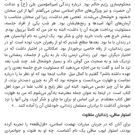
محکوم‌سازی رژیم حاکم بود. درباره زندگی امیرالمؤمنین علی (ع) و عدالت
آن حضرت و نیز ویژگی‌های حاکم اسلامی سخن می‌گفتم. آنها از این سخنان
خشنود و خوشحال می‌شدند. تعجبی هم نداشت، زیرا این سخنان متناسب با
آرمان‌های آنها، امید‌ها و رنج‌هایشان بود. هر شب یکی از افراد جلسه،
مسئولیت پرداخت هزینه آن را داشت؛ البته به جز من که کاملاً بی‌پول بودم.
بیشتر خرج هم، بابت خرید چای و شکر بود. یک ارمنی به نام آوانسیان هم
در زندان با ما بود. بعد‌ها مطلع شدیم که او از رهبران حزب توده است. او در
بین زندانیان، از رفاه خاصی برخوردار بود. امکاناتی در اختیار داشت که در
اختیار دیگران نبود. این زندانی ارمنی یک بار به یکی از جلسات رمضانی ما
نزدیک شد و به صحبت من گوش داد و بسیار خوشحال شد. چند شب بعد
نزد ما آمد و گفت به من اجازه می‌دهید که مسئولیت خرج جلسه بعدی را بر
عهده داشته باشم؟ گفتیم با کمال میل. جالب اینجا بود که او نظر ما را درباره
نجاست و طهارت می‌دانست و متوجه بود که اگر به چیزی دست‌تر بزند، از
نظر ما آن چیز نجس می‌شود. البته این نظر رایج و غالب علما در مورد اهل
کتاب است. در اینجا به عنوان جمله معترضه یادآور می‌شوم که من به طهارت
اهل کتاب معتقدم. بر این اساس او برای ما چای و شکر آورد، ولی آنها را نزد
خودمان گذاشت تا برادران مسلمان زندانی، خودشان آن را آماده کنند....»
استوار ساقی، زندانبان متفاوت
برای آنان که در جریان مبارزات نهضت اسلامی، «قزل‌قلعه» را تجربه کرده
بودند، استوار ایوب ساقی یک نام آشناست. چه او به فتوت و جوانمردی