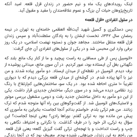
اینک رویداد‌های یک ماه و نیم حضور در زندان قزل قلعه. امید آنکه
تاریخ‌پژوهان حیات آن بزرگ و عموم علاقه‌مندان را مفید و مقبول آید.
در سلول انفرادی «قزل قلعه»
پس دستگیری و گسیل شهید آیت‌الله العظمی خامنه‌ای به تهران در نیمه
رمضان سال ۱۳۴۲، نخست ایشان را به پادگان سلطنت‌آباد و سپس زندان
قزل قلعه منتقل ساختند. مجاهد جوان و نستوه نهضت اسلامی، در یک روز
برفی وارد این محبس شد و در یکی از سلول‌های انفرادی آن جای گرفت:
«اتومبیل پس از طی مسافتی به راست پیچید و ما از کنار یک مانع بلند که
نگهبانی بغل آن ایستاده بود، عبور کردیم. در آن سوی مانع، میدانی پوشیده از
برف دیدم. اتومبیل در نقطه‌ای از میدان ایستاد. دو مأمور پیاده شدند و من
نیز با آنها پیاده شدم. در گوشه‌ای از میدان قلعه بزرگی دیدم که با دیواری
تقریباً ۱۰ متری احاطه شده بود. در یک سو، ساختمان‌هایی کم‌ارتفاع با رنگ
زرد نظامی دیده می‌شد و در سوی دیگر، ساختمان جدیدی قرار داشت. یکی
از این دو مأمور به داخل ساختمان جدید رفت و دومی مشغول بررسی موتور
و لاستیک‌های اتومبیل شد. از گفت‌و‌گو‌های بین راه آنها متوجه شدم که ترک
زبانند. من هم ترکی بلدم. خواستم بدانم آنجا کجاست؛ بنابراین به مأموری که
پیش من مانده بود به ترکی گفتم: بورا‌ها رادی؟ یعنی اینجا کجاست؟ این
سؤال به ترکی، اثر خود را در طرف گذاشت. با نگرانی و احتیاط، نگاهی به
چپ و راست انداخت و با لهجه‌ای ترکی گفت گیزیل گلعه؛ یعنی قزل قلعه.
من راجع به این زندان چیز‌هایی شنیده بودم. معروف بود که در آنجا زندگی